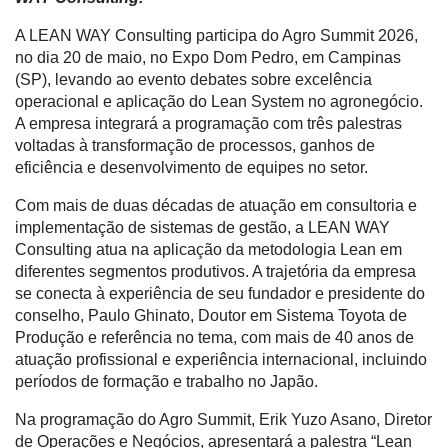
A LEAN WAY Consulting participa do Agro Summit 2026,
no dia 20 de maio, no Expo Dom Pedro, em Campinas
(SP), levando ao evento debates sobre excelência
operacional e aplicação do Lean System no agronegócio.
A empresa integrará a programação com três palestras
Cadastre-
voltadas à transformação de processos, ganhos de
se
eficiência e desenvolvimento de equipes no setor.
Com mais de duas décadas de atuação em consultoria e
Minha
implementação de sistemas de gestão, a LEAN WAY
conta
Consulting atua na aplicação da metodologia Lean em
diferentes segmentos produtivos. A trajetória da empresa
se conecta à experiência de seu fundador e presidente do
conselho,
Paulo Ghinato
, Doutor em Sistema Toyota de
Notícias
Produção e referência no tema, com mais de 40 anos de
atuação profissional e experiência internacional, incluindo
Destaque
períodos de formação e trabalho no Japão.
Mercado
Na programação do Agro Summit,
Erik Yuzo Asano
, Diretor
Troca
de Operações e Negócios, apresentará a palestra “Lean