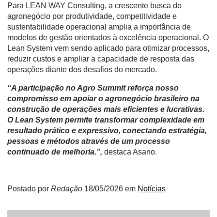
Commerce
Para LEAN WAY Consulting, a crescente busca do
agronegócio por produtividade, competitividade e
Informatização
sustentabilidade operacional amplia a importância de
da
modelos de gestão orientados à excelência operacional. O
Agricultura
Lean System vem sendo aplicado para otimizar processos,
Vertical
reduzir custos e ampliar a capacidade de resposta das
operações diante dos desafios do mercado.
Software
Empresarial
“A participação no Agro Summit reforça nosso
compromisso em apoiar o agronegócio brasileiro na
Tecnologia
construção de operações mais eficientes e lucrativas.
para
O Lean System permite transformar complexidade em
Recursos
resultado prático e expressivo, conectando estratégia,
Hídricos
pessoas e métodos através de um processo
Membros
continuado de melhoria.”,
destaca Asano.
Liberali
Netrin
Postado por
Redação
18/05/2026
em
Notícias
Néctar