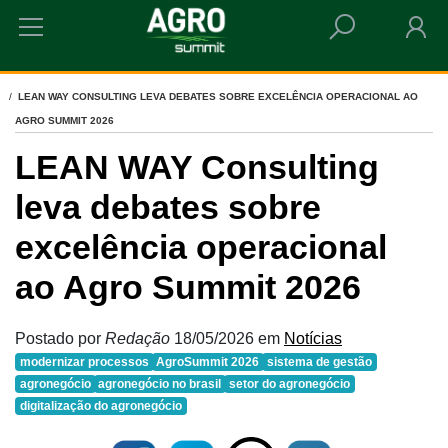
HOME
LEAN WAY CONSULTING LEVA DEBATES SOBRE EXCELÊNCIA OPERACIONAL AO
AGRO SUMMIT 2026
LEAN WAY Consulting
leva debates sobre
excelência operacional
ao Agro Summit 2026
Postado por
Redação
18/05/2026
em
Notícias
modernizar processos
AgroSummit 2026
sistema de gestão
agronegócio
agronegócio no brasil
setor do agronegócio
digitalização do agronegócio