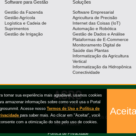
Software para Gestão
Soluções
Gestão da Fazenda
Software Empresarial
Gestão Agrícola
Agricultura de Precisão
Logística e Cadeia de
Internet das Coisas (IoT)
Suprimentos
Automação e Robótica
Gestão de Irrigação
Gestão de Dados e Análise
Plataformas de E-Commerce
Monitoramento Digital de
Saúde das Plantas
Informatização da Agricultura
Vertical
Informatização da Hidropônica
Conectividade
ra tornar sua experiência mais agradável, usamos cookies
ara armazenar informações sobre como você usa o Portal
Aceita
grosummit. Acesse nosso
Termos de Uso e Política de
rivacidade
para saber mais. Ao clicar em "Aceitar", você
iX Tecnologia e Educação Ltda. Todos os direitos
consente com a otimização do site pelo uso de cookies.
reservados.
Política de Privacidade