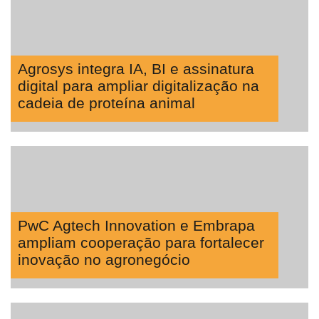
Tecprime
Agro
Lean
Agrosys integra IA, BI e assinatura
Way
digital para ampliar digitalização na
Consulting
cadeia de proteína animal
Manager
ONE
CHB
PwC Agtech Innovation e Embrapa
ampliam cooperação para fortalecer
inovação no agronegócio