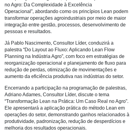
de
no Agro: Da Complexidade à Excelência
Cadeira
Operacional”, abordando como os princípios Lean podem
transformar operações agroindustriais por meio de maior
Artigos
integração entre gestão, processos, desenvolvimento de
pessoas e resultados.
Agenda
Já
Pablo Nascimento
, Consultor Líder, conduzirá a
Agricultura
palestra “Do Layout ao Fluxo: Aplicando Lean Flow
de
Planning na Indústria Agro”, com foco em estratégias de
Precisão
reorganização operacional e planejamento de fluxo para
Automação
redução de perdas, otimização de movimentações e
e
aumento da eficiência produtiva nas indústrias do setor.
Robótica
Encerrando a participação na programação de palestras,
Conectividade
Adriano Adames, Consultor Líder, discute o tema
“Transformação Lean na Prática: Um Caso Real no Agro”.
Dados
Ele apresentará a aplicação prática do método Lean em
e
operações do setor, demonstrando ganhos relacionados à
Análise
produtividade, padronização, redução de desperdícios e
melhoria dos resultados operacionais.
E-