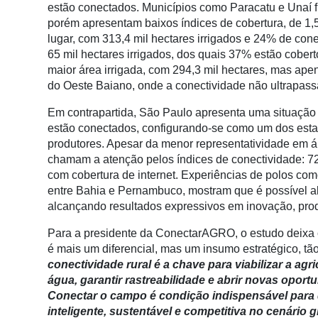
estão conectados. Municípios como Paracatu e Unaí f
Membros
porém apresentam baixos índices de cobertura, de 1
Liberali
lugar, com 313,4 mil hectares irrigados e 24% de con
65 mil hectares irrigados, dos quais 37% estão cobert
Netrin
maior área irrigada, com 294,3 mil hectares, mas ape
do Oeste Baiano, onde a conectividade não ultrapas
Néctar
Em contrapartida, São Paulo apresenta uma situação m
Tecprime
estão conectados, configurando-se como um dos est
Agro
produtores. Apesar da menor representatividade em á
Lean
chamam a atenção pelos índices de conectividade: 72
Way
com cobertura de internet. Experiências de polos como
Consulting
entre Bahia e Pernambuco, mostram que é possível ali
alcançando resultados expressivos em inovação, prod
Manager
ONE
Para a presidente da ConectarAGRO, o estudo deixa c
é mais um diferencial, mas um insumo estratégico, tão
CHB
conectividade rural é a chave para viabilizar a agr
água, garantir rastreabilidade e abrir novas opor
Conectar o campo é condição indispensável para q
inteligente, sustentável e competitiva no cenário g