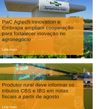
PwC Agtech Innovation e
Embrapa ampliam cooperação
para fortalecer inovação no
agronegócio
Leia mais
Produtor rural deve informar os
tributos CBS e IBS em notas
fiscais a partir de agosto
Leia mais