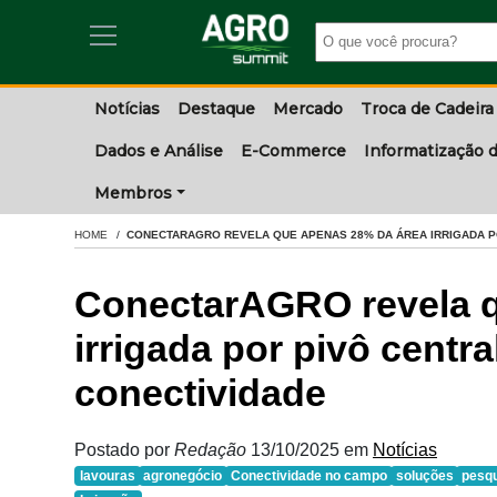
Notícias
Destaque
Mercado
Troca de Cadeira
Dados e Análise
E-Commerce
Informatização d
Membros
HOME
CONECTARAGRO REVELA QUE APENAS 28% DA ÁREA IRRIGADA PO
ConectarAGRO revela q
irrigada por pivô centra
conectividade
Postado por
Redação
13/10/2025
em
Notícias
lavouras
agronegócio
Conectividade no campo
soluções
pesq