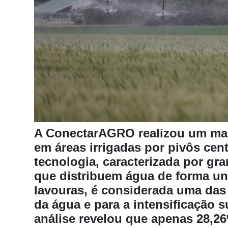
Notícias
Destaque
Mercado
Troca
de
Cadeira
Artigos
A ConectarAGRO realizou um map
Agenda
em áreas irrigadas por pivôs cen
Agricultura
tecnologia, caracterizada por gra
de
Precisão
que distribuem água de forma un
lavouras, é considerada uma das 
Automação
da água e para a intensificação 
e
Robótica
análise revelou que apenas 28,26