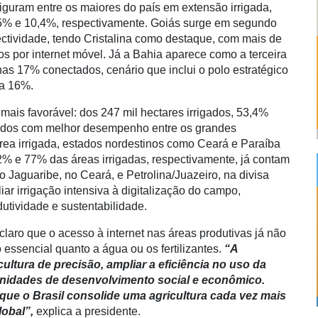
iguram entre os maiores do país em extensão irrigada,
,5% e 10,4%, respectivamente. Goiás surge em segundo
ectividade, tendo Cristalina como destaque, com mais de
os por internet móvel. Já a Bahia aparece como a terceira
nas 17% conectados, cenário que inclui o polo estratégico
sa 16%.
ais favorável: dos 247 mil hectares irrigados, 53,4%
ados com melhor desempenho entre os grandes
rea irrigada, estados nordestinos como Ceará e Paraíba
% e 77% das áreas irrigadas, respectivamente, já contam
 Jaguaribe, no Ceará, e Petrolina/Juazeiro, na divisa
ar irrigação intensiva à digitalização do campo,
utividade e sustentabilidade.
laro que o acesso à internet nas áreas produtivas já não
 essencial quanto a água ou os fertilizantes.
“A
icultura de precisão, ampliar a eficiência no uso da
tunidades de desenvolvimento social e econômico.
ue o Brasil consolide uma agricultura cada vez mais
lobal”,
explica a presidente.