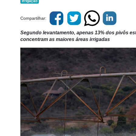
Irrigação
Compartilhar:
Segundo levantamento, apenas 13% dos pivôs est
concentram as maiores áreas irrigadas
Cadastre-
se
Minha
conta