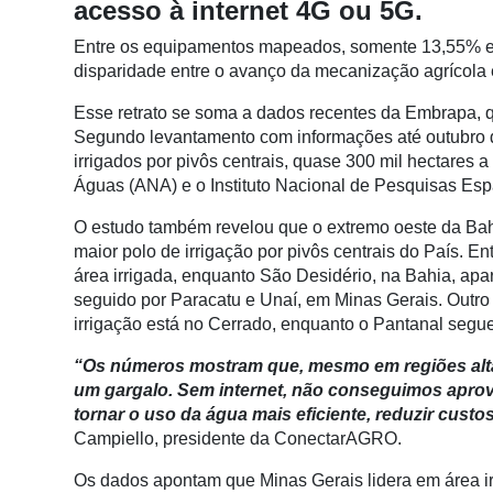
acesso à internet 4G ou 5G.
Conectividade
Entre os equipamentos mapeados, somente 13,55% est
Dados
disparidade entre o avanço da mecanização agrícola e 
e
Análise
Esse retrato se soma a dados recentes da Embrapa, q
Segundo levantamento com informações até outubro de
E-
irrigados por pivôs centrais, quase 300 mil hectares
Commerce
Águas (ANA) e o Instituto Nacional de Pesquisas Espa
Informatização
O estudo também revelou que o extremo oeste da Bahi
da
maior polo de irrigação por pivôs centrais do País. E
Agricultura
área irrigada, enquanto São Desidério, na Bahia, apa
Vertical
seguido por Paracatu e Unaí, em Minas Gerais. Outro
irrigação está no Cerrado, enquanto o Pantanal segue
Software
Empresarial
“Os números mostram que, mesmo em regiões altame
um gargalo. Sem internet, não conseguimos aprove
Tecnologia
tornar o uso da água mais eficiente, reduzir custo
para
Campiello, presidente da ConectarAGRO.
Recursos
Hídricos
Os dados apontam que Minas Gerais lidera em área i