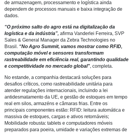
Cadeira
de armazenagem, processamento e logística ainda
dependem de processos manuais e baixa integração de
Artigos
dados.
Agenda
“O próximo salto do agro está na digitalização da
logística e da indústria”,
afirma Vanderlei Ferreira, SVP
Agricultura
Sales & General Manager da Zebra Technologies no
de
Brasil.
“No Agro Summit, vamos mostrar como RFID,
Precisão
computação móvel e sensores transformam
Automação
rastreabilidade em eficiência real, garantindo qualidade
e
e competitividade no mercado global"
, completa.
Robótica
No estande, a companhia destacará soluções para
Conectividade
desafios críticos, como rastreabilidade unitária para
atender regulações internacionais, incluindo a lei
Dados
antidesmatamento da UE, e gestão de estoques em tempo
e
real em silos, armazéns e câmaras frias. Entre os
Análise
principais componentes estão: RFID: leitura automática e
massiva de estoques, cargas e ativos retornáveis;
E-
Mobilidade robusta: tablets e computadores móveis
Commerce
preparados para poeira, umidade e variações extremas de