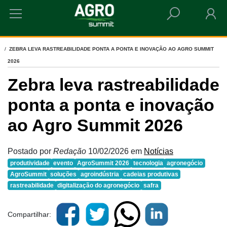
HOME
ZEBRA LEVA RASTREABILIDADE PONTA A PONTA E INOVAÇÃO AO AGRO SUMMIT
2026
Zebra leva rastreabilidade
ponta a ponta e inovação
ao Agro Summit 2026
Postado por
Redação
10/02/2026
em
Notícias
produtividade
evento
AgroSummit 2026
tecnologia
agronegócio
AgroSummit
soluções
agroindústria
cadeias produtivas
rastreabilidade
digitalização do agronegócio
safra
Compartilhar: