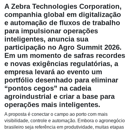
A Zebra Technologies Corporation,
companhia global em digitalização
e automação de fluxos de trabalho
para impulsionar operações
Cadastre-
se
inteligentes, anuncia sua
participação no Agro Summit 2026.
Em um momento de safras recordes
Minha
conta
e novas exigências regulatórias, a
empresa levará ao evento um
portfólio desenhado para eliminar
Notícias
“pontos cegos” na cadeia
agroindustrial e criar a base para
Destaque
operações mais inteligentes.
Mercado
A proposta é conectar o campo ao porto com mais
Troca
visibilidade, controle e automação. Embora o agronegócio
de
brasileiro seja referência em produtividade, muitas etapas