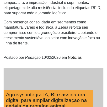
temperatura; e impressão industrial e suprimentos:
Informatização
etiquetagem de alta resistência, incluindo etiquetas RFID,
da
para suportar toda a jornada logística.
Agricultura
Vertical
Com presença consolidada em segmentos como
manufatura, varejo e logística, a Zebra reforça seu
Software
compromisso com o agronegócio brasileiro, apoiando o
Empresarial
crescimento sustentável do setor com inovação e foco na
Tecnologia
linha de frente.
para
Recursos
Postado por
Redação
10/02/2026
em
Notícias
Hídricos
Membros
Liberali
Netrin
Agrosys integra IA, BI e assinatura
Néctar
digital para ampliar digitalização na
Tecprime
cadeia de proteína animal