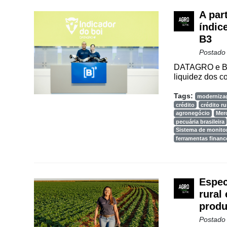
Vertical
A par
índice
Software
Empresarial
B3
Postado
Tecnologia
DATAGRO e B3 
para
liquidez dos co
Recursos
Hídricos
Tags:
moderniza
crédito
crédito ru
Membros
agronegócio
Mer
pecuária brasileira
Liberali
Sistema de monit
ferramentas financ
Netrin
Néctar
Espec
Tecprime
rural
Agro
produ
Lean
Postado