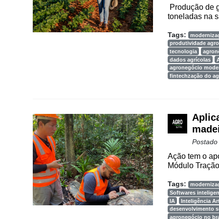
Way
Produção de g
Consulting
toneladas na s
Manager
Tags:
moderniza
ONE
produtividade agro
tecnologia
agron
CHB
dados agrícolas
agronegócio mode
fintechzação do a
Aplica
madei
Postado
Ação tem o ap
Módulo Tração,
Tags:
moderniza
Softwares intelige
IA
Inteligência Art
desenvolvimento s
agronegócio no bra