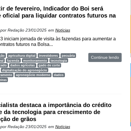
tir de fevereiro, Indicador do Boi será
 oficial para liquidar contratos futuros na
 por
Redação
23/01/2025
em
Notícias
iniciam jornada de visita às fazendas para aumentar a
ntratos futuros na Bolsa...
ção
agricultura digital
investidores
pecuária
Continue lendo
ral
fazenda
monitoramento
tecnologia
cado
dados agrícolas
gado de corte
digitalização do agronegócio
oramento
agronegócio moderno
dados
eiras
ialista destaca a importância do crédito
 e da tecnologia para crescimento de
ção de grãos
 por
Redação
23/01/2025
em
Notícias