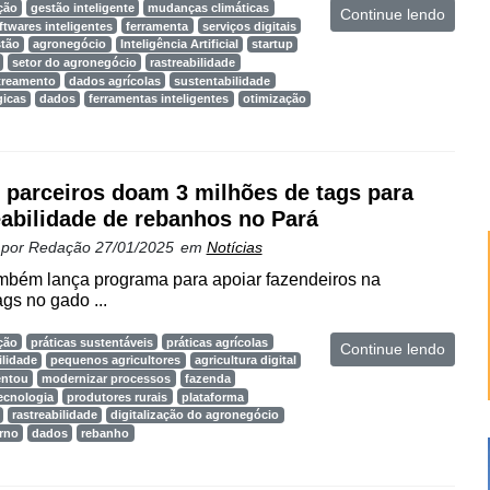
ção
gestão inteligente
mudanças climáticas
Continue lendo
ftwares inteligentes
ferramenta
serviços digitais
stão
agronegócio
Inteligência Artificial
startup
setor do agronegócio
rastreabilidade
streamento
dados agrícolas
sustentabilidade
gicas
dados
ferramentas inteligentes
otimização
 parceiros doam 3 milhões de tags para
eabilidade de rebanhos no Pará
 por
Redação
27/01/2025
em
Notícias
bém lança programa para apoiar fazendeiros na
gs no gado ...
ção
práticas sustentáveis
práticas agrícolas
Continue lendo
ilidade
pequenos agricultores
agricultura digital
entou
modernizar processos
fazenda
ecnologia
produtores rurais
plataforma
rastreabilidade
digitalização do agronegócio
rno
dados
rebanho