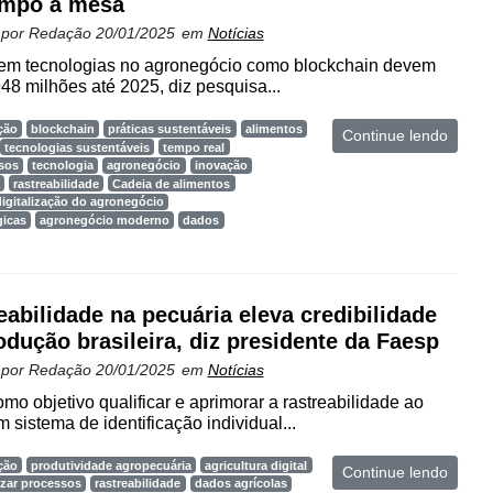
ampo à mesa
 por
Redação
20/01/2025
em
Notícias
 em tecnologias no agronegócio como blockchain devem
8 milhões até 2025, diz pesquisa...
ção
blockchain
práticas sustentáveis
alimentos
Continue lendo
tecnologias sustentáveis
tempo real
sos
tecnologia
agronegócio
inovação
rastreabilidade
Cadeia de alimentos
digitalização do agronegócio
gicas
agronegócio moderno
dados
eabilidade na pecuária eleva credibilidade
odução brasileira, diz presidente da Faesp
 por
Redação
20/01/2025
em
Notícias
mo objetivo qualificar e aprimorar a rastreabilidade ao
 sistema de identificação individual...
ção
produtividade agropecuária
agricultura digital
Continue lendo
zar processos
rastreabilidade
dados agrícolas