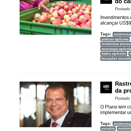
do c
Postado
Investimentos
alcançar US$94
Tags:
moderniza
práticas agrícolas
modernizar proces
tecnologia agrícola
dados agrícolas
Inovações tecnoló
Rastr
da pr
Postado
O Plano tem co
implementar um
Tags:
moderniza
pecuária
moderni