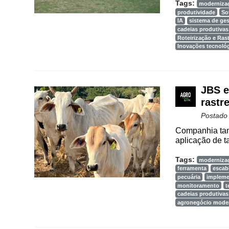
Tags:
moderniza
produtividade
So
IA
sistema de ge
cadeias produtivas
Roteirização e Ra
Inovações tecnoló
JBS e
rastr
Postado
Companhia tam
aplicação de ta
Tags:
moderniza
ferramenta
escab
pecuária
implem
monitoramento
t
cadeias produtivas
agronegócio mode