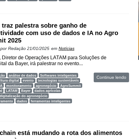
 traz palestra sobre ganho de
tividade com uso de dados e IA no Agro
it 2025
 por
Redação
21/01/2025
em
Notícias
, Diretor de Operações LATAM para Soluções de
ital da Bayer, irá palestrar no evento...
ção
análise de dados
Softwares inteligentes
Continue lendo
ltura digital
evento
tecnologias sustentáveis
IA
monitoramento
agronegócio
AgroSummit
al
LATAM
Bayer
dados agrícolas
digitalização do agronegócio
oramento
dados
ferramentas inteligentes
chain está mudando a rota dos alimentos