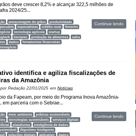
rãos deve crescer 8,2% e alcançar 322,5 milhões de
afra 2024/25...
ção
armazenagem de grãos
produtividade
Continue lendo
pecuária
especialistas
crédito rural
fintechs
egócio
tecnologia agrícola
startup
Agtech
hectares
produção de alimentos
safra
rno
dados
ferramentas financeiras
gronegócio
tivo identifica e agiliza fiscalizações de
ras da Amazônia
 por
Redação
22/01/2025
em
Notícias
oio da Fapeam, por meio do Programa Inova Amazônia-
 em parceria com o Sebrae...
ção
meio ambiente
práticas sustentáveis
Continue lendo
ntes
tecnologias sustentáveis
serviços digitais
ificial
plataforma
inteligência de dados
ustentável
Algoritmo Inteligente
sil
soluções digitais
aplicativo
dados