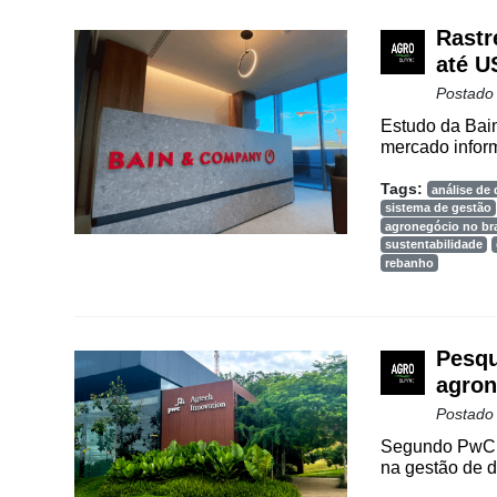
Rastr
Cadastre-
até U
se
Postado
Estudo da Bain
Minha
mercado inform
conta
Tags:
análise de
sistema de gestão
agronegócio no bra
sustentabilidade
Notícias
rebanho
Destaque
Mercado
Pesqu
Troca
agron
de
Postado
Cadeira
Segundo PwC A
na gestão de d
Artigos