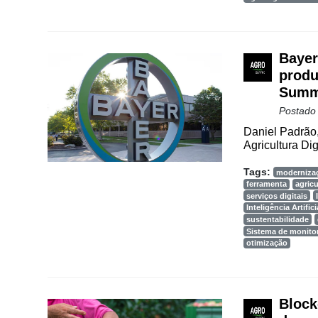
Bayer
produ
Summ
Postado
Daniel Padrão
Agricultura Dig
Tags:
moderniza
ferramenta
agricu
serviços digitais
Inteligência Artifici
sustentabilidade
Sistema de monit
otimização
Block