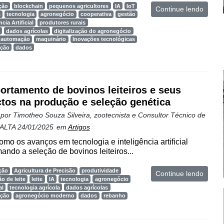
ção
blockchain
pequenos agricultores
IA
IoT
Continue lendo
s
tecnologia
agronegócio
cooperativa
gestão
ncia Artificial
produtores rurais
dados agrícolas
digitalização do agronegócio
automação
maquinário
Inovações tecnológicas
ução
dados
rtamento de bovinos leiteiros e seus
tos na produção e seleção genética
 por
Timotheo Souza Silveira, zootecnista e Consultor Técnico de
 ALTA
24/01/2025
em
Artigos
omo os avanços em tecnologia e inteligência artificial
ando a seleção de bovinos leiteiros...
ção
Agricultura de Precisão
produtividade
Continue lendo
o de leite
leite
IA
tecnologia
agronegócio
al
tecnologia agrícola
dados agrícolas
ução
agronegócio moderno
dados
rebanho