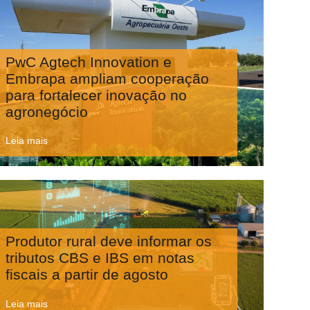
PwC Agtech Innovation e
Embrapa ampliam cooperação
para fortalecer inovação no
agronegócio
Leia mais
Produtor rural deve informar os
tributos CBS e IBS em notas
fiscais a partir de agosto
Leia mais