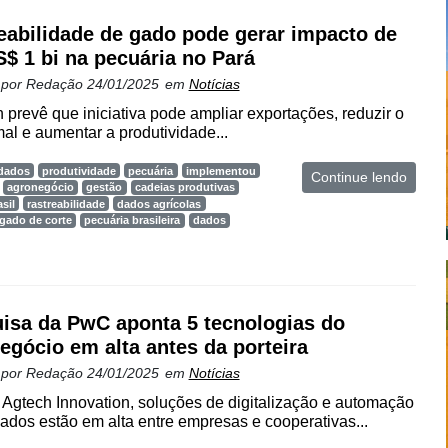
eabilidade de gado pode gerar impacto de
S$ 1 bi na pecuária no Pará
 por
Redação
24/01/2025
em
Notícias
 prevê que iniciativa pode ampliar exportações, reduzir o
al e aumentar a produtividade...
 dados
produtividade
pecuária
implementou
Continue lendo
agronegócio
gestão
cadeias produtivas
sil
rastreabilidade
dados agrícolas
gado de corte
pecuária brasileira
dados
isa da PwC aponta 5 tecnologias do
egócio em alta antes da porteira
 por
Redação
24/01/2025
em
Notícias
gtech Innovation, soluções de digitalização e automação
ados estão em alta entre empresas e cooperativas...