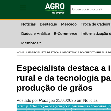
Notícias
Destaque
Mercado
Troca de Cadeira
Dados e Análise
E-Commerce
Informatização d
Membros
HOME
ESPECIALISTA DESTACA A IMPORTÂNCIA DO CRÉDITO RURAL E 
Especialista destaca a 
rural e da tecnologia p
produção de grãos
Postado por
Redação
23/01/2025
em
Notícias
startup
fintechzação do agronegócio
ferramentas financeiras
d