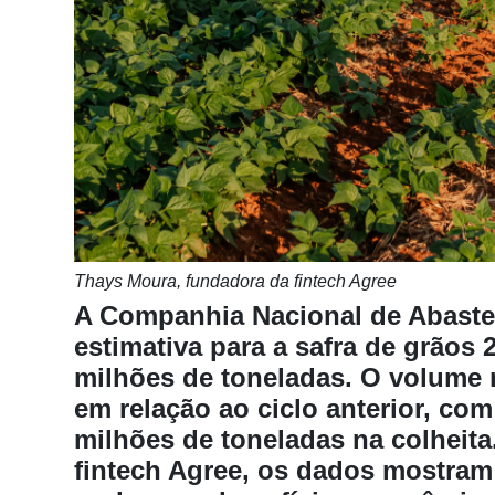
Notícias
Destaque
Mercado
Troca
de
Cadeira
Artigos
Thays Moura, fundadora da fintech Agree
Agenda
A Companhia Nacional de Abaste
Agricultura
estimativa para a safra de grãos
de
milhões de toneladas. O volume 
Precisão
em relação ao ciclo anterior, c
Automação
milhões de toneladas na colheit
e
fintech Agree, os dados mostram
Robótica