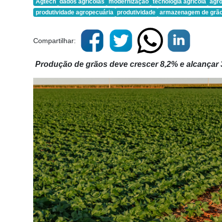
Agtech
dados agrícolas
modernização
tecnologia agrícola
agr
produtividade agropecuária
produtividade
armazenagem de grã
Compartilhar:
Produção de grãos deve crescer 8,2% e alcançar 3
Cadastre-
se
Minha
conta