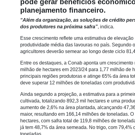
pode gerar benefícios econômico
Conectividade
planejamento financeiro.
Dados
“Além da organização, as soluções de crédito per
e
dos produtores na próxima safra”
, indica.
Análise
Esse crescimento reflete uma estimativa de elevação
E-
produtividade média das lavouras no país. Segundo 
Commerce
agricultores deverão semear ao longo deste ciclo 81,
Informatização
Entre os destaques, a Conab aponta um crescimento 
da
milhão de hectares em 2023/24 para 1,77 milhão de h
Agricultura
principais regiões produtoras e atinge 65% da área to
Vertical
deve superar 12 milhões de toneladas com produtivid
Software
Ainda segundo a projeção, a estimativa para a primei
Empresarial
cultivada, totalizando 892,3 mil hectares e uma produ
Tecnologia
aumento de 2,6% na área plantada, alcançando 47,36
para
maior, resultando em 166,14 milhões de toneladas. O
Recursos
hectares, com safra total de 119,8 milhões de tonelad
Hídricos
já tem 48,7% da área semeada. No trigo, com 79,4% d
toneladas.