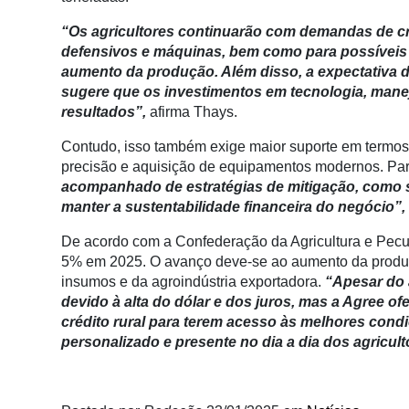
Membros
“Os agricultores continuarão com demandas de cr
Liberali
defensivos e máquinas, bem como para possíveis 
aumento da produção. Além disso, a expectativa 
Netrin
sugere que os investimentos em tecnologia, manej
resultados”,
afirma Thays.
Néctar
Contudo, isso também exige maior suporte em termos 
Tecprime
precisão e aquisição de equipamentos modernos. Par
Agro
acompanhado de estratégias de mitigação, como se
Lean
manter a sustentabilidade financeira do negócio”,
Way
De acordo com a Confederação da Agricultura e Pecuá
Consulting
5% em 2025. O avanço deve-se ao aumento da produçã
Manager
insumos e da agroindústria exportadora.
“Apesar do 
ONE
devido à alta do dólar e dos juros, mas a Agree o
crédito rural para terem acesso às melhores cond
CHB
personalizado e presente no dia a dia dos agricult