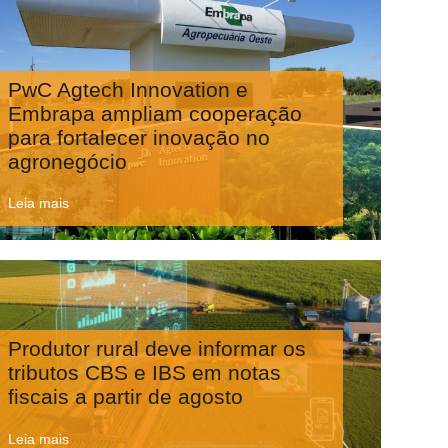
PwC Agtech Innovation e
Embrapa ampliam cooperação
para fortalecer inovação no
agronegócio
Leia mais
Produtor rural deve informar os
tributos CBS e IBS em notas
fiscais a partir de agosto
Leia mais