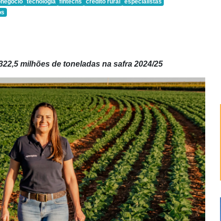
onegócio
tecnologia
fintechs
crédito rural
especialistas
os
22,5 milhões de toneladas na safra 2024/25