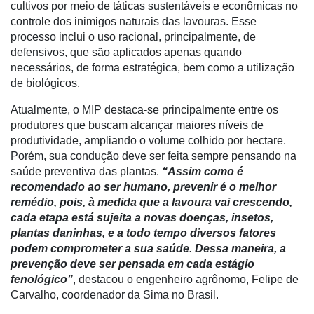
Notícias
cultivos por meio de táticas sustentáveis e econômicas no
controle dos inimigos naturais das lavouras. Esse
Destaque
processo inclui o uso racional, principalmente, de
defensivos, que são aplicados apenas quando
Mercado
necessários, de forma estratégica, bem como a utilização
de biológicos.
Troca
de
Atualmente, o MIP destaca-se principalmente entre os
Cadeira
produtores que buscam alcançar maiores níveis de
produtividade, ampliando o volume colhido por hectare.
Artigos
Porém, sua condução deve ser feita sempre pensando na
Agenda
saúde preventiva das plantas.
“Assim como é
recomendado ao ser humano, prevenir é o melhor
Agricultura
remédio, pois, à medida que a lavoura vai crescendo,
de
cada etapa está sujeita a novas doenças, insetos,
Precisão
plantas daninhas, e a todo tempo diversos fatores
podem comprometer a sua saúde. Dessa maneira, a
Automação
prevenção deve ser pensada em cada estágio
e
fenológico”
, destacou o engenheiro agrônomo, Felipe de
Robótica
Carvalho, coordenador da Sima no Brasil.
Conectividade