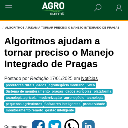
HOME
ALGORITMOS AJUDAM A TORNAR PRECISO O MANEJO INTEGRADO DE PRAGAS
Algoritmos ajudam a
tornar preciso o Manejo
Integrado de Pragas
Postado por
Redação
17/01/2025
em
Notícias
produtores rurais
dados
agronegócio moderno
SIMA
Sistema de monitoramento
pragas
dados agrícolas
plataforma
tecnologia agrícola
modernização
agronegócio
tecnologia
pequenos agricultores
Softwares inteligentes
produtividade
monitoramento remoto
gestão inteligente
Compartilhar: