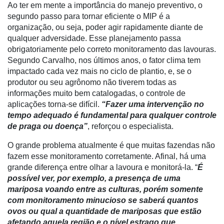
Ao ter em mente a importância do manejo preventivo, o
segundo passo para tornar eficiente o MIP é a
Dados
organização, ou seja, poder agir rapidamente diante de
e
qualquer adversidade. Esse planejamento passa
Análise
obrigatoriamente pelo correto monitoramento das lavouras.
E-
Segundo Carvalho, nos últimos anos, o fator clima tem
Commerce
impactado cada vez mais no ciclo de plantio, e, se o
produtor ou seu agrônomo não tiverem todas as
Informatização
informações muito bem catalogadas, o controle de
da
aplicações torna-se difícil.
“Fazer uma intervenção no
Agricultura
tempo adequado é fundamental para qualquer controle
Vertical
de praga ou doença”
, reforçou o especialista.
Software
O grande problema atualmente é que muitas fazendas não
Empresarial
fazem esse monitoramento corretamente. Afinal, há uma
grande diferença entre olhar a lavoura e monitorá-la. “
É
Tecnologia
possível ver, por exemplo, a presença de uma
para
mariposa voando entre as culturas, porém somente
Recursos
com monitoramento minucioso se saberá quantos
Hídricos
ovos ou qual a quantidade de mariposas que estão
Membros
afetando aquela região e o nível estrago que