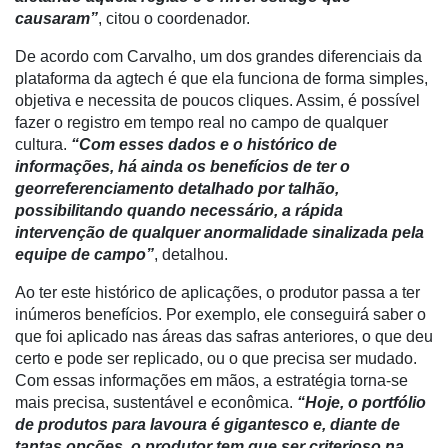
causaram”
, citou o coordenador.
Liberali
De acordo com Carvalho, um dos grandes diferenciais da
Netrin
plataforma da agtech é que ela funciona de forma simples,
objetiva e necessita de poucos cliques. Assim, é possível
Néctar
fazer o registro em tempo real no campo de qualquer
cultura.
“Com esses dados e o histórico de
Tecprime
informações, há ainda os benefícios de ter o
Agro
georreferenciamento detalhado por talhão,
Lean
possibilitando quando necessário, a rápida
Way
intervenção de qualquer anormalidade sinalizada pela
Consulting
equipe de campo”
, detalhou.
Manager
Ao ter este histórico de aplicações, o produtor passa a ter
ONE
inúmeros benefícios. Por exemplo, ele conseguirá saber o
que foi aplicado nas áreas das safras anteriores, o que deu
CHB
certo e pode ser replicado, ou o que precisa ser mudado.
Com essas informações em mãos, a estratégia torna-se
mais precisa, sustentável e econômica.
“Hoje, o portfólio
de produtos para lavoura é gigantesco e, diante de
tantas opções, o produtor tem que ser criterioso na