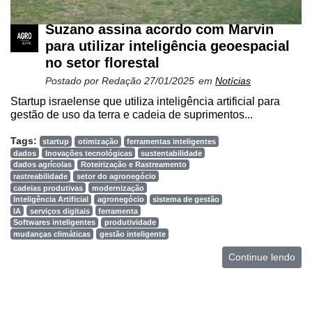
Suzano assina acordo com Marvin
para utilizar inteligência geoespacial
no setor florestal
Postado por
Redação
27/01/2025
em
Notícias
Startup israelense que utiliza inteligência artificial para
gestão de uso da terra e cadeia de suprimentos...
Tags:
startup
otimização
ferramentas inteligentes
dados
Inovações tecnológicas
sustentabilidade
dados agrícolas
Roteirização e Rastreamento
rastreabilidade
setor do agronegócio
cadeias produtivas
modernização
Inteligência Artificial
agronegócio
sistema de gestão
IA
serviços digitais
ferramenta
Softwares inteligentes
produtividade
Cadastre-
mudanças climáticas
gestão inteligente
se
Continue lendo
Minha
conta