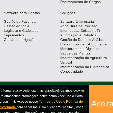
Rastreamento de Cargas
Software para Gestão
Soluções
Gestão da Fazenda
Software Empresarial
Gestão Agrícola
Agricultura de Precisão
Logística e Cadeia de
Internet das Coisas (IoT)
Suprimentos
Automação e Robótica
Gestão de Irrigação
Gestão de Dados e Análise
Plataformas de E-Commerce
Monitoramento Digital de
Saúde das Plantas
Informatização da Agricultura
Vertical
Informatização da Hidropônica
Conectividade
ra tornar sua experiência mais agradável, usamos cookies
ara armazenar informações sobre como você usa o Portal
Aceita
grosummit. Acesse nosso
Termos de Uso e Política de
rivacidade
para saber mais. Ao clicar em "Aceitar", você
iX Tecnologia e Educação Ltda. Todos os direitos
consente com a otimização do site pelo uso de cookies.