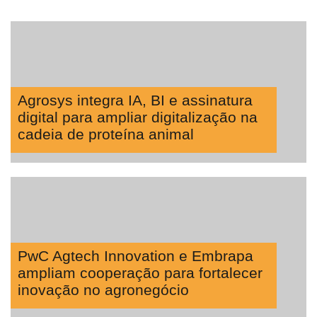
Notícias
Destaque
Mercado
Agrosys integra IA, BI e assinatura
digital para ampliar digitalização na
Troca
cadeia de proteína animal
de
Cadeira
Artigos
Agenda
Agricultura
de
PwC Agtech Innovation e Embrapa
Precisão
ampliam cooperação para fortalecer
inovação no agronegócio
Automação
e