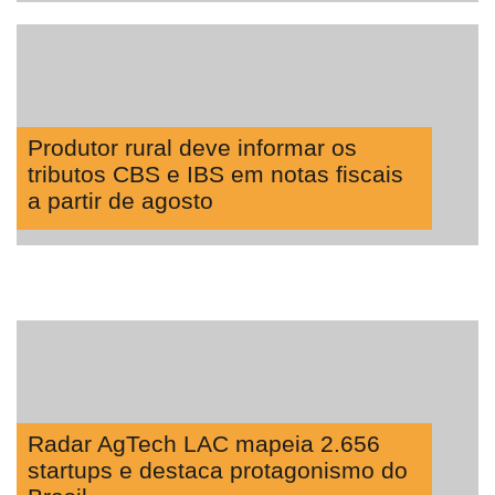
Robótica
Conectividade
Dados
e
Produtor rural deve informar os
Análise
tributos CBS e IBS em notas fiscais
E-
a partir de agosto
Commerce
Informatização
da
Agricultura
Vertical
Software
Empresarial
Tecnologia
Radar AgTech LAC mapeia 2.656
para
startups e destaca protagonismo do
Recursos