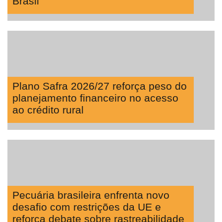
Brasil
Hídricos
Membros
Liberali
Netrin
Néctar
Plano Safra 2026/27 reforça peso do
planejamento financeiro no acesso
Tecprime
ao crédito rural
Agro
Lean
Way
Consulting
Manager
ONE
Pecuária brasileira enfrenta novo
CHB
desafio com restrições da UE e
reforça debate sobre rastreabilidade