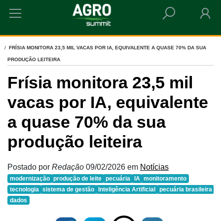
HOME
FRÍSIA MONITORA 23,5 MIL VACAS POR IA, EQUIVALENTE A QUASE 70% DA SUA
PRODUÇÃO LEITEIRA
Frísia monitora 23,5 mil
vacas por IA, equivalente
a quase 70% da sua
produção leiteira
Postado por
Redação
09/02/2026
em
Notícias
modernização
produção de leite
pecuária
IA
monitoramento
tecnologia
sistema de gestão
Inteligência Artificial
pecuária brasileira
dados