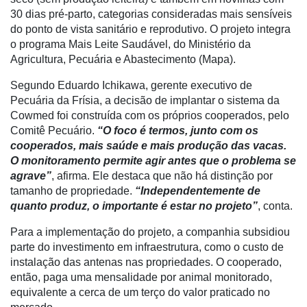
30 dias pré-parto, categorias consideradas mais sensíveis
Minha
do ponto de vista sanitário e reprodutivo. O projeto integra
conta
o programa Mais Leite Saudável, do Ministério da
Agricultura, Pecuária e Abastecimento (Mapa).
Segundo Eduardo Ichikawa, gerente executivo de
Notícias
Pecuária da Frísia, a decisão de implantar o sistema da
Cowmed foi construída com os próprios cooperados, pelo
Destaque
Comitê Pecuário.
“O foco é termos, junto com os
cooperados, mais saúde e mais produção das vacas.
Mercado
O monitoramento permite agir antes que o problema se
Troca
agrave”
, afirma. Ele destaca que não há distinção por
de
tamanho de propriedade.
“Independentemente de
Cadeira
quanto produz, o importante é estar no projeto”
, conta.
Artigos
Para a implementação do projeto, a companhia subsidiou
parte do investimento em infraestrutura, como o custo de
Agenda
instalação das antenas nas propriedades. O cooperado,
então, paga uma mensalidade por animal monitorado,
Agricultura
equivalente a cerca de um terço do valor praticado no
de