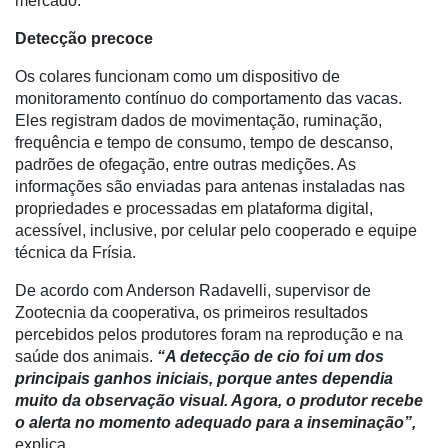
mercado.
Precisão
Detecção precoce
Automação
e
Os colares funcionam como um dispositivo de
Robótica
monitoramento contínuo do comportamento das vacas.
Eles registram dados de movimentação, ruminação,
Conectividade
frequência e tempo de consumo, tempo de descanso,
Dados
padrões de ofegação, entre outras medições. As
e
informações são enviadas para antenas instaladas nas
Análise
propriedades e processadas em plataforma digital,
acessível, inclusive, por celular pelo cooperado e equipe
E-
técnica da Frísia.
Commerce
De acordo com Anderson Radavelli, supervisor de
Informatização
Zootecnia da cooperativa, os primeiros resultados
da
percebidos pelos produtores foram na reprodução e na
Agricultura
saúde dos animais.
“A detecção de cio foi um dos
Vertical
principais ganhos iniciais, porque antes dependia
muito da observação visual. Agora, o produtor recebe
Software
o alerta no momento adequado para a inseminação”,
Empresarial
explica.