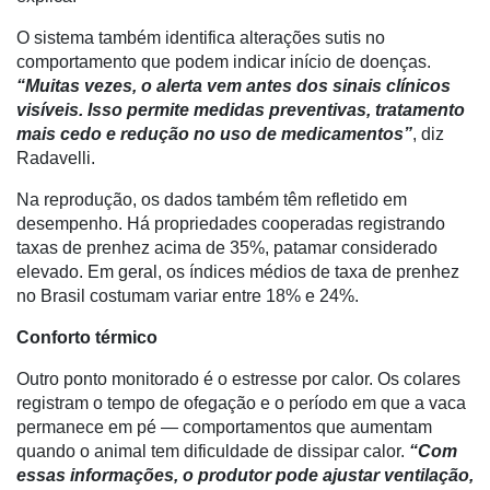
Tecnologia
O sistema também identifica alterações sutis no
para
comportamento que podem indicar início de doenças.
Recursos
“Muitas vezes, o alerta vem antes dos sinais clínicos
Hídricos
visíveis. Isso permite medidas preventivas, tratamento
mais cedo e redução no uso de medicamentos”
, diz
Membros
Radavelli.
Liberali
Na reprodução, os dados também têm refletido em
Netrin
desempenho. Há propriedades cooperadas registrando
taxas de prenhez acima de 35%, patamar considerado
Néctar
elevado. Em geral, os índices médios de taxa de prenhez
no Brasil costumam variar entre 18% e 24%.
Tecprime
Agro
Conforto térmico
Lean
Outro ponto monitorado é o estresse por calor. Os colares
Way
registram o tempo de ofegação e o período em que a vaca
Consulting
permanece em pé — comportamentos que aumentam
quando o animal tem dificuldade de dissipar calor.
“Com
Manager
essas informações, o produtor pode ajustar ventilação,
ONE