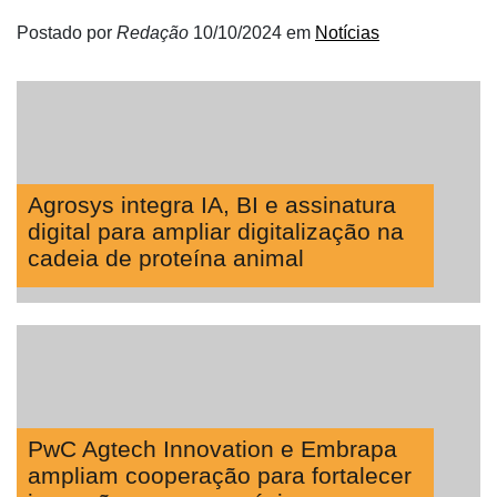
Postado por
Redação
10/10/2024
em
Notícias
Tecprime
Agro
Lean
Way
Consulting
Manager
Agrosys integra IA, BI e assinatura
ONE
digital para ampliar digitalização na
cadeia de proteína animal
CHB
PwC Agtech Innovation e Embrapa
ampliam cooperação para fortalecer