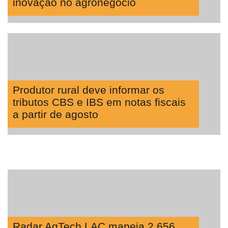
inovação no agronegócio
Produtor rural deve informar os
tributos CBS e IBS em notas fiscais
a partir de agosto
Radar AgTech LAC mapeia 2.656