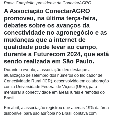
Paola Campiello, presidente da ConectarAGRO
A Associação ConectarAGRO
promoveu, na última terça-feira,
debates sobre os avanços da
conectividade no agronegócio e as
mudanças que a internet de
Cadastre-
se
qualidade pode levar ao campo,
durante a Futurecom 2024, que está
sendo realizada em São Paulo.
Minha
conta
Durante o evento, a associação deu destaque a
atualização de setembro dos números do Indicador de
Conectividade Rural (ICR), desenvolvido em colaboração
com a Universidade Federal de Viçosa (UFV), para
Notícias
mensurar a conectividade em áreas rurais e remotas do
Destaque
Brasil.
Mercado
Em abril, a associação registrou que apenas 19% da área
disponível para uso agrícola no Brasil contava com