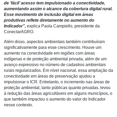
de ‘fácil’ acesso tem impulsionado a conectividade,
Commerce
aumentando assim o alcance da cobertura digital rural.
Esse movimento de inclusão digital em áreas
Informatização
produtivas reflete diretamente no aumento do
da
Indicador”,
explica Paola Campiello, presidente da
Agricultura
ConectarAGRO.
Vertical
Além disso, aspectos ambientais também contribuíram
Software
significativamente para esse crescimento. Houve um
Empresarial
aumento na conectividade em regiões com áreas
Tecnologia
indígenas e de proteção ambiental privada, além de um
para
avanço expressivo no número de cadastros ambientais
Recursos
rurais regularizados. Em nível nacional, essa ampliação da
Hídricos
conectividade em áreas de preservação ajudou a
impulsionar o ICR. Entretanto, o incremento nas áreas de
Membros
proteção ambiental, tanto públicas quanto privadas, levou
à redução das áreas agricultáveis em alguns municípios, o
Liberali
que também impactou o aumento do valor do Indicador
nesse contexto.
Netrin
Néctar