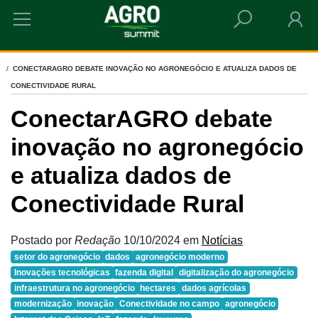
HOME
CONECTARAGRO DEBATE INOVAÇÃO NO AGRONEGÓCIO E ATUALIZA DADOS DE
CONECTIVIDADE RURAL
ConectarAGRO debate
inovação no agronegócio
e atualiza dados de
Conectividade Rural
Postado por
Redação
10/10/2024
em
Notícias
setor do agronegócio
dados
agronegócio moderno
Inovações tecnológicas
fazenda digital
digitalização do agronegócio
infraestrutura no agronegócio
hectares
dados agrícolas
modernização
inovação
Conectividade no campo
agronegócio