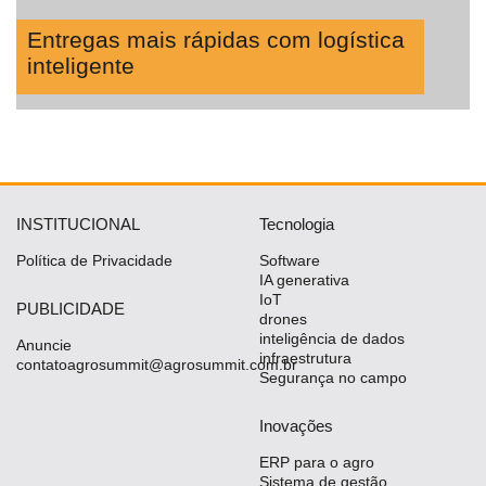
Entregas mais rápidas com logística
inteligente
INSTITUCIONAL
Tecnologia
Política de Privacidade
Software
IA generativa
IoT
PUBLICIDADE
drones
inteligência de dados
Anuncie
infraestrutura
contatoagrosummit@agrosummit.com.br
Segurança no campo
Inovações
ERP para o agro
Sistema de gestão