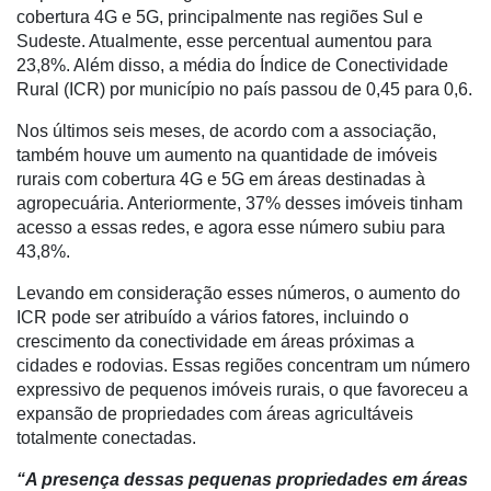
Troca
cobertura 4G e 5G, principalmente nas regiões Sul e
de
Sudeste. Atualmente, esse percentual aumentou para
Cadeira
23,8%. Além disso, a média do Índice de Conectividade
Rural (ICR) por município no país passou de 0,45 para 0,6.
Artigos
Nos últimos seis meses, de acordo com a associação,
Agenda
também houve um aumento na quantidade de imóveis
Agricultura
rurais com cobertura 4G e 5G em áreas destinadas à
de
agropecuária. Anteriormente, 37% desses imóveis tinham
Precisão
acesso a essas redes, e agora esse número subiu para
43,8%.
Automação
e
Levando em consideração esses números, o aumento do
Robótica
ICR pode ser atribuído a vários fatores, incluindo o
crescimento da conectividade em áreas próximas a
Conectividade
cidades e rodovias. Essas regiões concentram um número
expressivo de pequenos imóveis rurais, o que favoreceu a
Dados
expansão de propriedades com áreas agricultáveis
e
totalmente conectadas.
Análise
“A presença dessas pequenas propriedades em áreas
E-