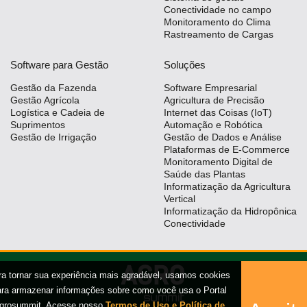
Conectividade no campo
Monitoramento do Clima
Rastreamento de Cargas
Software para Gestão
Soluções
Gestão da Fazenda
Software Empresarial
Gestão Agrícola
Agricultura de Precisão
Logística e Cadeia de
Internet das Coisas (IoT)
Suprimentos
Automação e Robótica
Gestão de Irrigação
Gestão de Dados e Análise
Plataformas de E-Commerce
Monitoramento Digital de
Saúde das Plantas
Informatização da Agricultura
Vertical
Informatização da Hidropônica
Conectividade
ra tornar sua experiência mais agradável, usamos cookies
ara armazenar informações sobre como você usa o Portal
grosummit. Acesse nosso
Termos de Uso e Política de