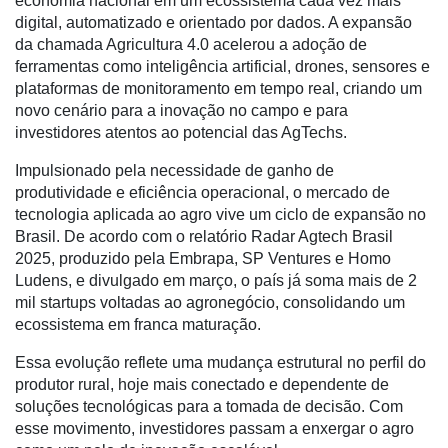
economia nacional em um ecossistema cada vez mais
digital, automatizado e orientado por dados. A expansão
da chamada Agricultura 4.0 acelerou a adoção de
ferramentas como inteligência artificial, drones, sensores e
plataformas de monitoramento em tempo real, criando um
novo cenário para a inovação no campo e para
investidores atentos ao potencial das AgTechs.
Impulsionado pela necessidade de ganho de
Cadastre-
produtividade e eficiência operacional, o mercado de
se
tecnologia aplicada ao agro vive um ciclo de expansão no
Brasil. De acordo com o relatório Radar Agtech Brasil
2025, produzido pela Embrapa, SP Ventures e Homo
Minha
Ludens, e divulgado em março, o país já soma mais de 2
conta
mil startups voltadas ao agronegócio, consolidando um
ecossistema em franca maturação.
Essa evolução reflete uma mudança estrutural no perfil do
Notícias
produtor rural, hoje mais conectado e dependente de
soluções tecnológicas para a tomada de decisão. Com
Destaque
esse movimento, investidores passam a enxergar o agro