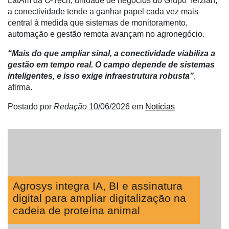
LatAm da O-Tech, unidade de negócios do Grupo Terzian,
a conectividade tende a ganhar papel cada vez mais
Néctar
central à medida que sistemas de monitoramento,
automação e gestão remota avançam no agronegócio.
Tecprime
Agro
“Mais do que ampliar sinal, a conectividade viabiliza a
gestão em tempo real. O campo depende de sistemas
Lean
inteligentes, e isso exige infraestrutura robusta”
,
Way
afirma.
Consulting
Postado por
Redação
10/06/2026
em
Notícias
Manager
ONE
CHB
Agrosys integra IA, BI e assinatura
digital para ampliar digitalização na
cadeia de proteína animal