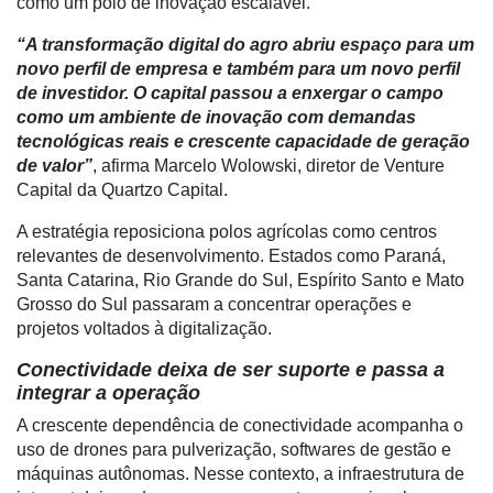
como um polo de inovação escalável.
Mercado
“A transformação digital do agro abriu espaço para um
Troca
novo perfil de empresa e também para um novo perfil
de
de investidor. O capital passou a enxergar o campo
Cadeira
como um ambiente de inovação com demandas
Artigos
tecnológicas reais e crescente capacidade de geração
de valor”
, afirma Marcelo Wolowski, diretor de Venture
Agenda
Capital da Quartzo Capital.
Agricultura
A estratégia reposiciona polos agrícolas como centros
de
relevantes de desenvolvimento. Estados como Paraná,
Precisão
Santa Catarina, Rio Grande do Sul, Espírito Santo e Mato
Grosso do Sul passaram a concentrar operações e
Automação
projetos voltados à digitalização.
e
Robótica
Conectividade deixa de ser suporte e passa a
integrar a operação
Conectividade
A crescente dependência de conectividade acompanha o
Dados
uso de drones para pulverização, softwares de gestão e
e
máquinas autônomas. Nesse contexto, a infraestrutura de
Análise