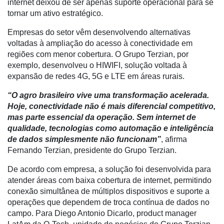
internet deixou de ser apenas suporte operacional para se
tornar um ativo estratégico.
E-
Commerce
Empresas do setor vêm desenvolvendo alternativas
voltadas à ampliação do acesso à conectividade em
Informatização
regiões com menor cobertura. O Grupo Terzian, por
da
exemplo, desenvolveu o HIWIFI, solução voltada à
Agricultura
expansão de redes 4G, 5G e LTE em áreas rurais.
Vertical
“O agro brasileiro vive uma transformação acelerada.
Software
Hoje, conectividade não é mais diferencial competitivo,
Empresarial
mas parte essencial da operação. Sem internet de
qualidade, tecnologias como automação e inteligência
Tecnologia
de dados simplesmente não funcionam”
, afirma
para
Fernando Terzian, presidente do Grupo Terzian.
Recursos
Hídricos
De acordo com empresa, a solução foi desenvolvida para
atender áreas com baixa cobertura de internet, permitindo
Membros
conexão simultânea de múltiplos dispositivos e suporte a
Liberali
operações que dependem de troca contínua de dados no
campo. Para Diego Antonio Dicarlo, product manager
Netrin