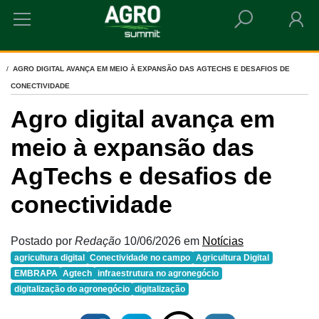
HOME
AGRO DIGITAL AVANÇA EM MEIO À EXPANSÃO DAS AGTECHS E DESAFIOS DE
CONECTIVIDADE
Agro digital avança em
meio à expansão das
AgTechs e desafios de
conectividade
Postado por
Redação
10/06/2026
em
Notícias
agricultura digital
Conectividade no campo
Agricultura Digital
EMBRAPA
Agtech
infraestrutura no agronegócio
digitalização do agronegócio
digitalização