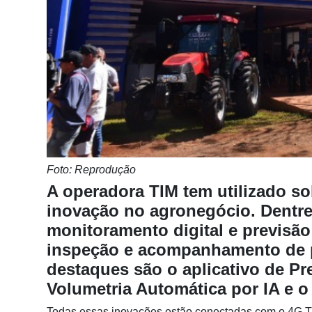
Notícias
Destaque
Mercado
Troca
de
Cadeira
Artigos
Foto: Reprodução
Agenda
A operadora TIM tem utilizado sol
Agricultura
inovação no agronegócio. Dentre
de
monitoramento digital e previsão
Precisão
inspeção e acompanhamento de p
Automação
destaques são o aplicativo de Pr
e
Volumetria Automática por IA e 
Robótica
Todas essas inovações estão conectadas com o 4G TI