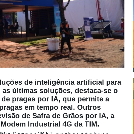
uções de inteligência artificial para
 as últimas soluções, destaca-se o
 de pragas por IA, que permite a
ragas em tempo real. Outros
evisão de Safra de Grãos por IA, a
o Modem Industrial 4G da TIM.
M no Campo e o NB-IoT, focando na agricultura de