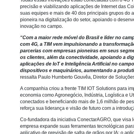
Conectividade
precisão e viabilizando aplicações de Internet das 
suas equipes e mais de 40 dos principais grupos do a
Dados
pioneira na digitalização do setor, apoiando o dese
e
inovação no campo.
Análise
“Com a maior rede móvel do Brasil e líder no ca
E-
com 4G, a TIM vem impulsionando a transformação 
Commerce
parcerias com empresas pioneiras em seus segmen
Informatização
os clientes, além da conectividade, apoiando a dig
da
aplicações de IoT e Inteligência Artificial no ca
Agricultura
dispositivos e maquinários, aumentando a produti
Vertical
ressalta Paulo Humberto Gouvêa, Diretor de Soluções
Software
A companhia criou a frente TIM IOT Solutions para imp
Empresarial
economia como Agronegócio, Indústria, Logística e Ut
conectados e beneficiando mais de 1,6 milhão de pe
Tecnologia
reforça sua liderança e visão de futuro com a introduç
para
Recursos
Co-fundadora da iniciativa ConectarAGRO, que visa le
Hídricos
empresa expande suas ferramentas tecnológicas para
aplicativo de previsão de safra de grãos por IA; o apli