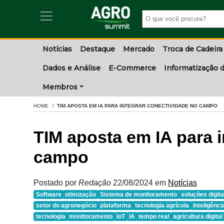
Notícias
Destaque
Mercado
Troca de Cadeira
Dados e Análise
E-Commerce
Informatização d
Membros
HOME
TIM APOSTA EM IA PARA INTEGRAR CONECTIVIDADE NO CAMPO
TIM aposta em IA para 
campo
Postado por
Redação
22/08/2024
em
Notícias
Software
otimização
Sistema de monitoramento
soluções digita
setor do agronegócio
plataforma
tecnologia agrícola
Inteligência
tecnologia
monitoramento
IoT
IA
tempo real
agricultura digital