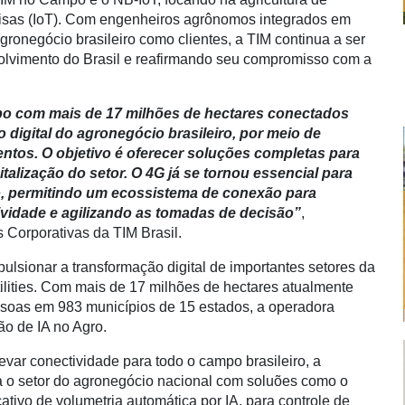
Coisas (IoT). Com engenheiros agrônomos integrados em
gronegócio brasileiro como clientes, a TIM continua a ser
nvolvimento do Brasil e reafirmando seu compromisso com a
mpo com mais de 17 milhões de hectares conectados
digital do agronegócio brasileiro, por meio de
tos. O objetivo é oferecer soluções completas para
italização do setor. O 4G já se tornou essencial para
mpo, permitindo um ecossistema de conexão para
vidade e agilizando as tomadas de decisão”
,
 Corporativas da TIM Brasil.
ulsionar a transformação digital de importantes setores da
ilities. Com mais de 17 milhões de hectares atualmente
ssoas em 983 municípios de 15 estados, a operadora
ão de IA no Agro.
var conectividade para todo o campo brasileiro, a
 o setor do agronegócio nacional com soluões como o
cativo de volumetria automática por IA, para controle de