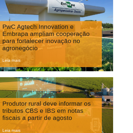
PwC Agtech Innovation e
Embrapa ampliam cooperação
para fortalecer inovação no
agronegócio
Leia mais
Produtor rural deve informar os
tributos CBS e IBS em notas
fiscais a partir de agosto
Leia mais