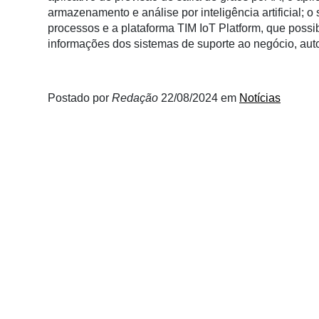
Membros
armazenamento e análise por inteligência artificial;
processos e a plataforma TIM IoT Platform, que possi
Liberali
informações dos sistemas de suporte ao negócio, aut
Netrin
Néctar
Postado por
Redação
22/08/2024
em
Notícias
Tecprime
Agro
Lean
Way
Consulting
Manager
ONE
CHB