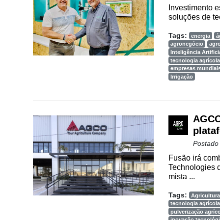
Investimento 
soluções de te
Tags:
energia
á
agronegócio
agr
Inteligência Artifici
tecnologia agrícola
empresas mundiai
Irrigação
AGCO 
plata
Postado
Fusão irá comb
Technologies d
mista ...
Tags:
Agricultura
tecnologia agrícola
pulverização agríc
inovação tecnológ