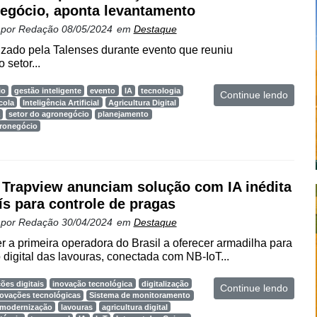
egócio, aponta levantamento
 por
Redação
08/05/2024
em
Destaque
lizado pela Talenses durante evento que reuniu
 setor...
io
gestão inteligente
evento
IA
tecnologia
Continue lendo
cola
Inteligência Artificial
Agricultura Digital
setor do agronegócio
planejamento
gronegócio
 Trapview anunciam solução com IA inédita
ís para controle de pragas
 por
Redação
30/04/2024
em
Destaque
r a primeira operadora do Brasil a oferecer armadilha para
digital das lavouras, conectada com NB-IoT...
ões digitais
inovação tecnológica
digitalização
Continue lendo
novações tecnológicas
Sistema de monitoramento
modernização
lavouras
agricultura digital