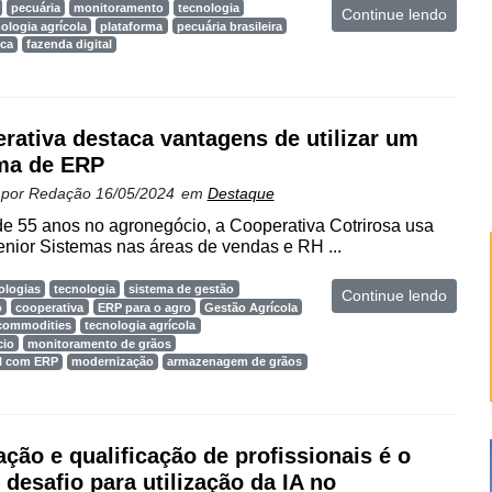
pecuária
monitoramento
tecnologia
Continue lendo
ologia agrícola
plataforma
pecuária brasileira
ica
fazenda digital
rativa destaca vantagens de utilizar um
ma de ERP
 por
Redação
16/05/2024
em
Destaque
e 55 anos no agronegócio, a Cooperativa Cotrirosa usa
nior Sistemas nas áreas de vendas e RH ...
ologias
tecnologia
sistema de gestão
Continue lendo
o
cooperativa
ERP para o agro
Gestão Agrícola
commodities
tecnologia agrícola
cio
monitoramento de grãos
l com ERP
modernização
armazenagem de grãos
ção e qualificação de profissionais é o
 desafio para utilização da IA no