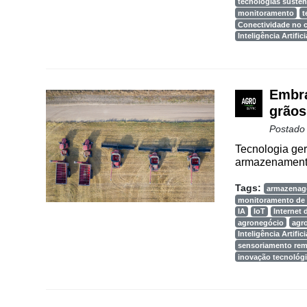
tecnologias susten
Agenda
monitoramento
t
Conectividade no
Agricultura
Inteligência Artifici
de
Precisão
Automação
Embra
e
grãos
Robótica
Postado
Conectividade
Tecnologia ger
armazenamento
Dados
Tags:
e
armazenag
monitoramento de 
Análise
IA
IoT
Internet 
agronegócio
agr
E-
Inteligência Artifici
Commerce
sensoriamento re
inovação tecnológ
Informatização
da
Agricultura