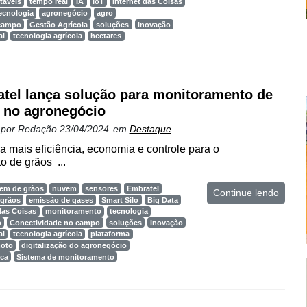
táveis
tempo real
IA
IoT
Internet das Coisas
ecnologia
agronegócio
agro
 campo
Gestão Agrícola
soluções
inovação
al
tecnologia agrícola
hectares
tel lança solução para monitoramento de
 no agronegócio
 por
Redação
23/04/2024
em
Destaque
a mais eficiência, economia e controle para o
 de grãos ...
em de grãos
nuvem
sensores
Embratel
Continue lendo
grãos
emissão de gases
Smart Silo
Big Data
das Coisas
monitoramento
tecnologia
o
Conectividade no campo
soluções
inovação
al
tecnologia agrícola
plataforma
moto
digitalização do agronegócio
ica
Sistema de monitoramento