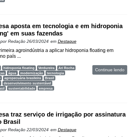
sa aposta em tecnologia e em hidroponia
ting' em suas fazendas
 por
Redação
26/03/2024
em
Destaque
imeira agroindústria a aplicar hidroponia floating em
o país ...
hidroponia floating
Verdureira
Ari Rocha
Continue lendo
ças
água
modernização
tecnologia
o
agropecuária brasileira
Brasil
desenvolvimento sustentável
sil
sustentabilidade
empresa
sa traz serviço de irrigação por assinatura
o Brasil
 por
Redação
22/03/2024
em
Destaque