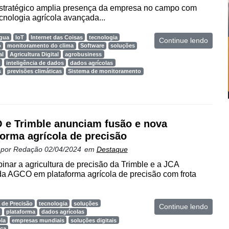
estratégico amplia presença da empresa no campo com
cnologia agrícola avançada...
gua
IoT
Internet das Coisas
tecnologia
Continue lendo
o
monitoramento do clima
Software
soluções
al
Agricultura Digital
agrobusiness
inteligência de dados
dados agrícolas
s
previsões climáticas
Sistema de monitoramento
e Trimble anunciam fusão e nova
forma agrícola de precisão
 por
Redação
02/04/2024
em
Destaque
inar a agricultura de precisão da Trimble e a JCA
a AGCO em plataforma agrícola de precisão com frota
 de Precisão
tecnologia
soluções
Continue lendo
plataforma
dados agrícolas
ola
empresas mundiais
soluções digitais
ica