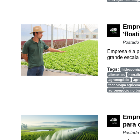
Empre
'floa
Postado
Empresa é a pr
grande escala n
Tags:
hidroponia
alimentos
hortali
agronegócio
agr
tecnologia agrícola
agronegócio no bra
Empre
para 
Postado