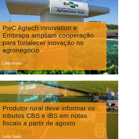
PwC Agtech Innovation e
Embrapa ampliam cooperação
para fortalecer inovação no
agronegócio
Leia mais
Produtor rural deve informar os
tributos CBS e IBS em notas
fiscais a partir de agosto
Leia mais