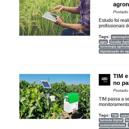
agron
Cadastre-
Postado
se
Estudo foi rea
profissionais do
Minha
Tags:
agronegóc
conta
agro
Gestão Agrí
tecnologia agrícola
digitalização do a
Notícias
TIM e
Destaque
no pa
Mercado
Postado
Troca
TIM passa a se
monitoramento 
de
Cadeira
Tags:
TIM
soluç
fazenda digital
I
Artigos
sustentabilidade