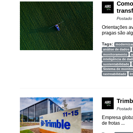
Como 
Vertical
trans
Software
Postado
Empresarial
Orientações av
Tecnologia
pragas são alg
para
Tags:
moderniza
Recursos
análise de dados
Hídricos
monitoramento
a
inteligência de da
Membros
sustentabilidade
Sistema de monit
rastreabilidade
Ir
Liberali
Netrin
Néctar
Trimb
Postado
Tecprime
Agro
Empresa global
de frotas ...
Lean