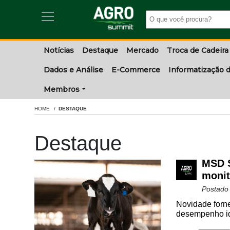
Notícias
Destaque
Mercado
Troca de Cadeira
Dados e Análise
E-Commerce
Informatização d
Membros
HOME
DESTAQUE
Destaque
MSD S
monit
Postado
Novidade forne
desempenho ide