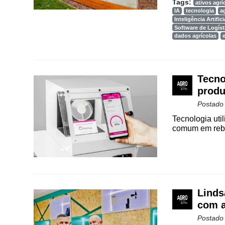
Way
Tags:
ativos agrí
Consulting
IA
tecnologia
a
Inteligência Artifici
Software de Logíst
Manager
dados agrícolas
ONE
CHB
Tecno
produ
Postado
Tecnologia util
comum em reban
Linds
com a
Postado