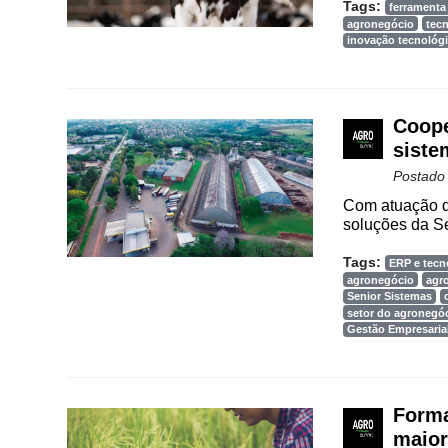
Tags:
ferramenta
agronegócio
tecn
inovação tecnológ
Coope
siste
Postado
Com atuação d
soluções da Se
Tags:
ERP e tecn
agronegócio
agr
Senior Sistemas
setor do agronegó
Gestão Empresaria
Forma
maior