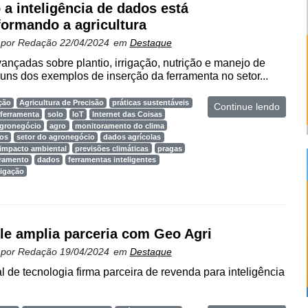
a inteligência de dados está
formando a agricultura
 por
Redação
22/04/2024
em
Destaque
ançadas sobre plantio, irrigação, nutrição e manejo de
uns dos exemplos de inserção da ferramenta no setor...
ção
Agricultura de Precisão
práticas sustentáveis
Continue lendo
ferramenta
solo
IoT
Internet das Coisas
gronegócio
agro
monitoramento do clima
dos
setor do agronegócio
dados agrícolas
impacto ambiental
previsões climáticas
pragas
oramento
dados
ferramentas inteligentes
rigação
le amplia parceria com Geo Agri
 por
Redação
19/04/2024
em
Destaque
 de tecnologia firma parceira de revenda para inteligência