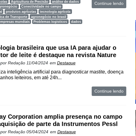
colas
Agricultura de Precisão
análise de dados
Continue lendo
gronegócio
Conectividade no campo
al
produtos agrícolas
tecnologia agrícola
ica de Transporte
agronegócio no brasil
empresas mundiais
Problemas logisticos
dados
logia brasileira que usa IA para ajudar o
tor de leite é destaque na revista Nature
 por
Redação
11/04/2024
em
Destaque
iza inteligência artificial para diagnosticar mastite, doença
hos leiteiros, em até 24h...
Continue lendo
ay Corporation amplia presença no campo
quisição de parte da Instrumentos Pessl
 por
Redação
05/04/2024
em
Destaque