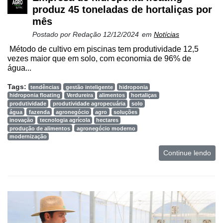
produz 45 toneladas de hortaliças por
mês
Postado por
Redação
12/12/2024
em
Notícias
Método de cultivo em piscinas tem produtividade 12,5
vezes maior que em solo, com economia de 96% de
água...
Tags:
tendências
gestão inteligente
hidroponia
hidroponia floating
Verdureira
alimentos
hortaliças
produtividade
produtividade agropecuária
solo
água
fazenda
agronegócio
agro
soluções
inovação
tecnologia agrícola
hectares
produção de alimentos
agronegócio moderno
modernização
Continue lendo
Cadastre-