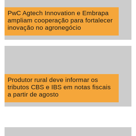
Software
Empresarial
PwC Agtech Innovation e Embrapa
Tecnologia
ampliam cooperação para fortalecer
para
inovação no agronegócio
Recursos
Hídricos
Membros
Liberali
Netrin
Produtor rural deve informar os
Néctar
tributos CBS e IBS em notas fiscais
a partir de agosto
Tecprime
Agro
Lean
Way
Consulting