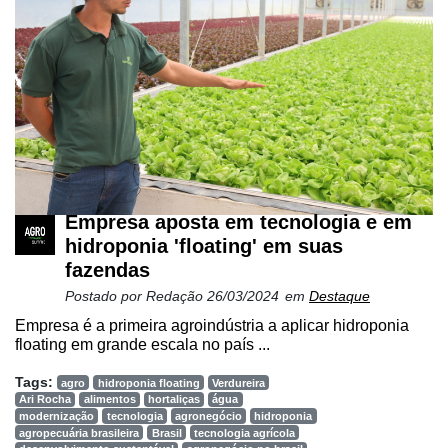
se
Minha
conta
Notícias
Destaque
Empresa aposta em tecnologia e em
hidroponia 'floating' em suas
Mercado
fazendas
Troca
Postado por
Redação
26/03/2024
em
Destaque
de
Empresa é a primeira agroindústria a aplicar hidroponia
Cadeira
floating em grande escala no país ...
Artigos
Tags:
agro
hidroponia floating
Verdureira
Ari Rocha
alimentos
hortaliças
água
Agenda
modernização
tecnologia
agronegócio
hidroponia
agropecuária brasileira
Brasil
tecnologia agrícola