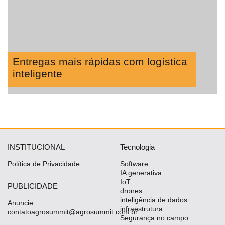
Entregas mais rápidas com logística
inteligente
INSTITUCIONAL
Tecnologia
Política de Privacidade
Software
IA generativa
IoT
PUBLICIDADE
drones
inteligência de dados
Anuncie
infraestrutura
contatoagrosummit@agrosummit.com.br
Segurança no campo