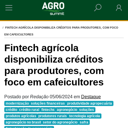
HOME
FINTECH AGRÍCOLA DISPONIBILIZA CRÉDITOS PARA PRODUTORES, COM FOCO
EM CAFEICULTORES
Fintech agrícola
disponibiliza créditos
para produtores, com
foco em cafeicultores
Postado por
Redação
05/06/2024
em
Destaque
modernização
soluções financeiras
produtividade agropecuária
crédito
crédito rural
fintechs
agronegócio
soluções
produtos agrícolas
produtores rurais
tecnologia agrícola
agronegócio no brasil
setor do agronegócio
safra