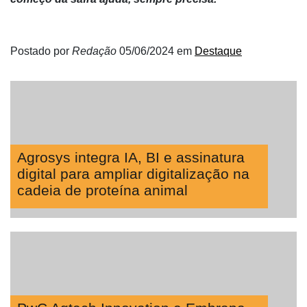
Néctar
Tecprime
Agro
Postado por
Redação
05/06/2024
em
Destaque
Lean
Way
Consulting
Manager
ONE
Agrosys integra IA, BI e assinatura
CHB
digital para ampliar digitalização na
cadeia de proteína animal