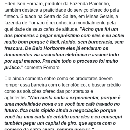
E-
Edenilson Fornaro, produtor da Fazenda Paiolinho,
Commerce
também destaca a praticidade do serviço oferecido pela
fintech. Situada na Serra do Salitre, em Minas Gerais, a
Informatização
fazenda de Fornaro é reconhecida mundialmente pela
da
qualidade de seus cafés de altitude.
"Acho que fui um
Agricultura
dos pioneiros a pegar empréstimo com eles e eu achei
Vertical
muito bom porque é fácil, rápido, sem burocracia, sem
frescura. De Belo Horizonte eles já enviaram os
Software
documentos via assinatura eletrônica e assinei tudo
Empresarial
por aqui mesmo. Pra mim todo o processo foi muito
Tecnologia
prático.”
comenta Fornaro.
para
Ele ainda comenta sobre como os produtores devem
Recursos
romper essa barreira com o tecnológico, e buscar crédito
Hídricos
como as soluções oferecidas por startups e
Membros
agfintechs:
“Não custa nada a experimentar, porque é
uma modalidade nova e se você tem café travado no
Liberali
futuro, fica mais rápido ainda a negociação porque
você faz uma carta de crédito com eles e eu consegui
Netrin
também pegar um capital de giro, que agora com o
começo da safra ajuda, sempre precisa."