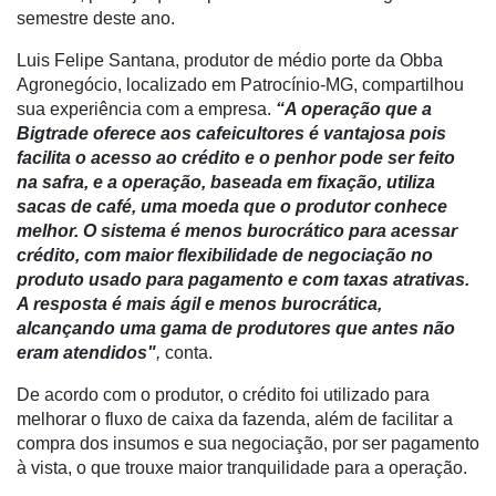
Troca
semestre deste ano.
de
Luis Felipe Santana, produtor de médio porte da Obba
Cadeira
Agronegócio, localizado em Patrocínio-MG, compartilhou
Artigos
sua experiência com a empresa.
“A operação que a
Bigtrade oferece aos cafeicultores é vantajosa pois
Agenda
facilita o acesso ao crédito e o penhor pode ser feito
na safra, e a operação, baseada em fixação, utiliza
Agricultura
sacas de café, uma moeda que o produtor conhece
de
melhor. O sistema é menos burocrático para acessar
Precisão
crédito, com maior flexibilidade de negociação no
produto usado para pagamento e com taxas atrativas.
Automação
A resposta é mais ágil e menos burocrática,
e
alcançando uma gama de produtores que antes não
Robótica
eram atendidos"
,
conta.
Conectividade
De acordo com o produtor, o crédito foi utilizado para
Dados
melhorar o fluxo de caixa da fazenda, além de facilitar a
e
compra dos insumos e sua negociação, por ser pagamento
Análise
à vista, o que trouxe maior tranquilidade para a operação.