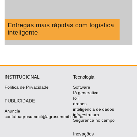
Entregas mais rápidas com logística
inteligente
INSTITUCIONAL
Tecnologia
Política de Privacidade
Software
IA generativa
IoT
PUBLICIDADE
drones
inteligência de dados
Anuncie
infraestrutura
contatoagrosummit@agrosummit.com.br
Segurança no campo
Inovações