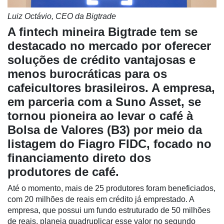
Luiz Octávio, CEO da Bigtrade
A fintech mineira Bigtrade tem se
destacado no mercado por oferecer
soluções de crédito vantajosas e
menos burocráticas para os
Cadastre-
cafeicultores brasileiros. A empresa,
se
em parceria com a Suno Asset, se
tornou pioneira ao levar o café à
Minha
Bolsa de Valores (B3) por meio da
conta
listagem do Fiagro FIDC, focado no
financiamento direto dos
produtores de café.
Notícias
Até o momento, mais de 25 produtores foram beneficiados,
Destaque
com 20 milhões de reais em crédito já emprestado. A
empresa, que possui um fundo estruturado de 50 milhões
Mercado
de reais, planeja quadruplicar esse valor no segundo