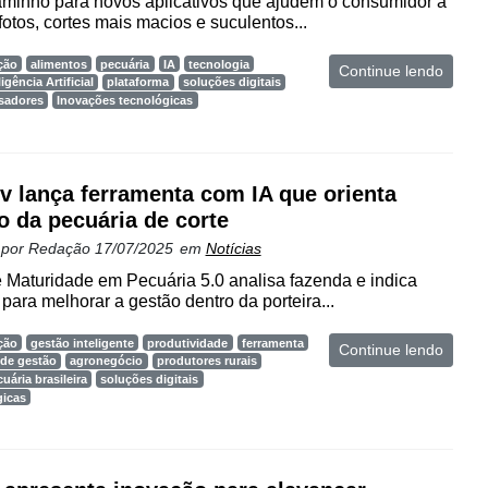
aminho para novos aplicativos que ajudem o consumidor a
r fotos, cortes mais macios e suculentos...
ção
alimentos
pecuária
IA
tecnologia
Continue lendo
ligência Artificial
plataforma
soluções digitais
sadores
Inovações tecnológicas
v lança ferramenta com IA que orienta
o da pecuária de corte
 por
Redação
17/07/2025
em
Notícias
 Maturidade em Pecuária 5.0 analisa fazenda e indica
para melhorar a gestão dentro da porteira...
ção
gestão inteligente
produtividade
ferramenta
Continue lendo
 de gestão
agronegócio
produtores rurais
uária brasileira
soluções digitais
gicas