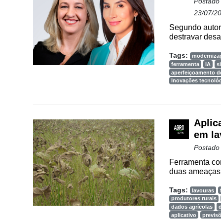
Way
Postado
Consulting
23/07/2
Segundo autora
Manager
destravar desaf
ONE
Tags:
moderniza
CHB
ferramenta
IA
s
aperfeiçoamento d
Inovações tecnoló
Aplic
em la
Postado
Ferramenta com
duas ameaças à
Tags:
lavouras
produtores rurais
dados agrícolas
aplicativo
previsõ