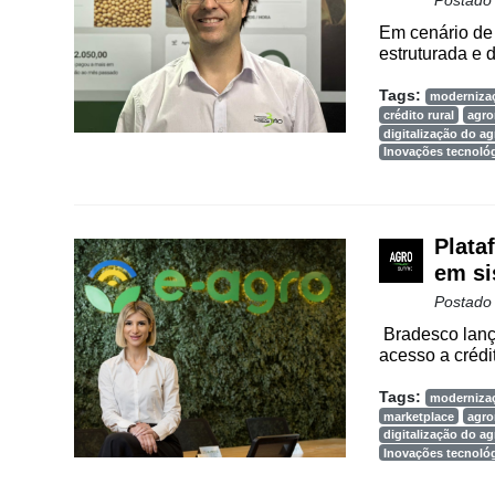
Postado
Em cenário de 
Cadastre-
estruturada e 
se
Tags:
moderniza
crédito rural
agro
Minha
digitalização do a
Inovações tecnoló
conta
Plata
Notícias
em si
Destaque
Postado
Bradesco lanço
Mercado
acesso a crédit
Troca
Tags:
moderniza
de
marketplace
agro
Cadeira
digitalização do a
Inovações tecnoló
Artigos