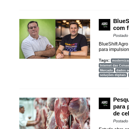
BlueS
com f
Postado
BlueShift Agro
para impulsion
Tags:
moderniza
Internet das Coisa
Mercado
dados a
soluções digitais
Pesqu
para 
de ce
Postado