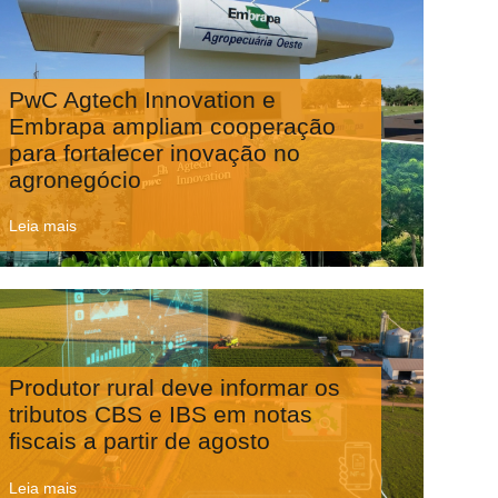
PwC Agtech Innovation e
Embrapa ampliam cooperação
para fortalecer inovação no
agronegócio
Leia mais
Produtor rural deve informar os
tributos CBS e IBS em notas
fiscais a partir de agosto
Leia mais