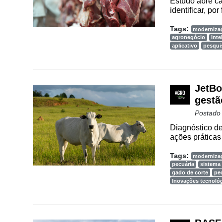
Estudo abre c
identificar, po
Tags:
moderniza
agronegócio
Inte
aplicativo
pesqui
JetBo
gestã
Postado
Diagnóstico de
ações práticas 
Tags:
moderniza
pecuária
sistema
gado de corte
pec
Inovações tecnoló