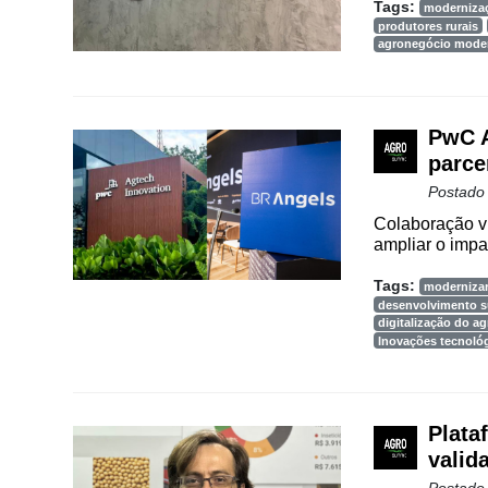
Tags:
moderniza
produtores rurais
agronegócio mode
PwC A
parce
Postado
Colaboração vi
ampliar o impa
Tags:
modernizar
desenvolvimento s
digitalização do a
Inovações tecnoló
Plata
valid