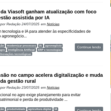
da Viasoft ganham atualização com foco
stão assistida por IA
 por
Redação
24/07/2025
em
Notícias
 tecnologia e IA para atender às especificidades de
 agronegócio...
ção
modernizar processos
IA
agronegócio
Continue lendo
agro
Inteligência Artificial
ERP e tecnologias
Inovações tecnológicas
são no campo acelera digitalização e muda
 da gestão rural
 por
Redação
23/07/2025
em
Notícias
cional no agro exige planejamento para evitar
atrimonial e perda de produtividade ...
ção
produtividade
agricultura digital
IA
Continue lendo