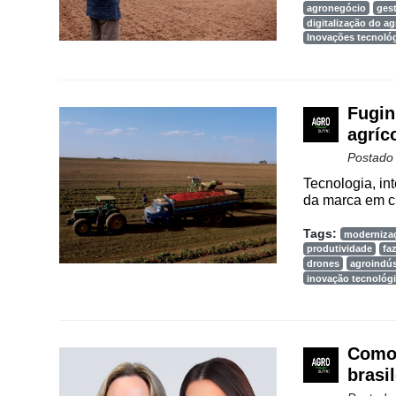
agronegócio
ges
Vertical
digitalização do a
Inovações tecnoló
Software
Empresarial
Tecnologia
Fugin
para
agríc
Recursos
Hídricos
Postado
Tecnologia, in
Membros
da marca em ci
Liberali
Tags:
moderniza
produtividade
fa
Netrin
drones
agroindús
inovação tecnológ
Néctar
Tecprime
Agro
Como 
brasil
Lean