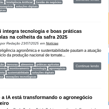
tão
Inteligência Artificial
Gestão de negócios
gronegócio
soluções digitais
gicas
i integra tecnologia e boas práticas
olas na colheita da safra 2025
 por
Redação
23/07/2025
em
Notícias
teligência agronômica e sustentabilidade pautam a atuação
clo da produção nacional de tomate...
ção
lavouras
alimentos
práticas agrícolas
Continue lendo
zenda
monitoramento
tecnologia
agronegócio
tria
sustentabilidade
soluções digitais
ica
Inovações tecnológicas
a IA está transformando o agronegócio
eiro