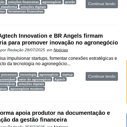
ção
soluções financeiras
agronegócio
gestão
Continue lendo
plataforma
soluções digitais
rno
ferramentas financeiras
gtech Innovation e BR Angels firmam
ria para promover inovação no agronegócio
 por
Redação
28/07/2025
em
Notícias
sa impulsionar startups, fomentar conexões estratégicas e
cto da tecnologia no agronegócio...
 processos
tecnologia
agronegócio
startup
Continue lendo
ustentável
setor do agronegócio
Agtech
gronegócio
soluções digitais
gicas
agronegócio moderno
forma apoia produtor na documentação e
ação da gestão financeira