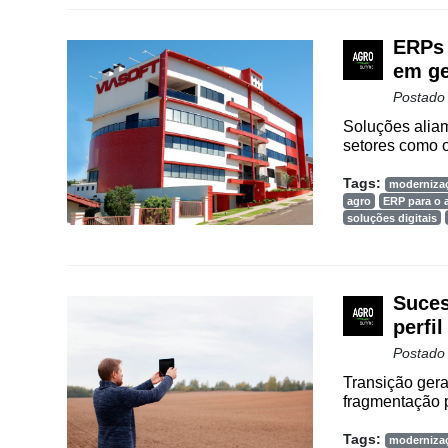
Agenda
ERPs 
Agricultura
em ge
de
Precisão
Postado
Soluções aliam
Automação
setores como o
e
Robótica
Tags:
moderniza
agro
ERP para o 
Conectividade
soluções digitais
Dados
e
Análise
Suces
perfil
E-
Postado
Commerce
Transição gera
Informatização
fragmentação p
da
Agricultura
Tags:
moderniza