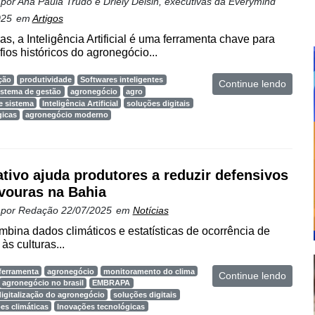
 por
Ana Paula Trudo e Driely Delsin, executivas da Everymind
025
em
Artigos
s, a Inteligência Artificial é uma ferramenta chave para
ios históricos do agronegócio...
ção
produtividade
Softwares inteligentes
Continue lendo
istema de gestão
agronegócio
agro
e sistema
Inteligência Artificial
soluções digitais
gicas
agronegócio moderno
ativo ajuda produtores a reduzir defensivos
vouras na Bahia
 por
Redação
22/07/2025
em
Notícias
bina dados climáticos e estatísticas de ocorrência de
s culturas...
ferramenta
agronegócio
monitoramento do clima
Continue lendo
agronegócio no brasil
EMBRAPA
digitalização do agronegócio
soluções digitais
es climáticas
Inovações tecnológicas