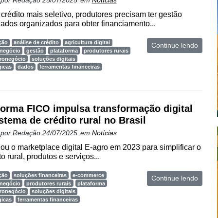
 por
Redação
25/07/2025
em
Notícias
crédito mais seletivo, produtores precisam ter gestão
dados organizados para obter financiamento...
ção
análise de crédito
agricultura digital
Continue lendo
negócio
gestão
plataforma
produtores rurais
gronegócio
soluções digitais
gicas
dados
ferramentas financeiras
forma FICO impulsa transformação digital
stema de crédito rural no Brasil
 por
Redação
24/07/2025
em
Notícias
u o marketplace digital E-agro em 2023 para simplificar o
o rural, produtos e serviços...
ção
soluções financeiras
e-commerce
Continue lendo
negócio
produtores rurais
plataforma
gronegócio
soluções digitais
gicas
ferramentas financeiras