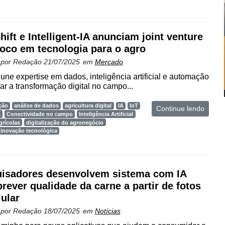
hift e Intelligent-IA anunciam joint venture
oco em tecnologia para o agro
 por
Redação
21/07/2025
em
Mercado
 une expertise em dados, inteligência artificial e automação
ar a transformação digital no campo...
ção
análise de dados
agricultura digital
IA
IoT
Continue lendo
s
Conectividade no campo
Inteligência Artificial
grícolas
digitalização do agronegócio
inovação tecnológica
isadores desenvolvem sistema com IA
prever qualidade da carne a partir de fotos
lular
 por
Redação
18/07/2025
em
Notícias