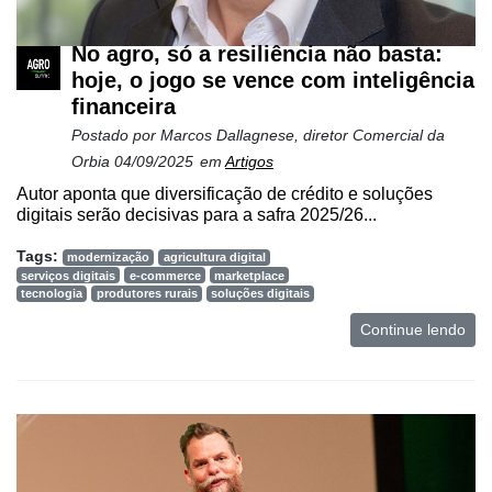
No agro, só a resiliência não basta:
hoje, o jogo se vence com inteligência
financeira
Postado por
Marcos Dallagnese, diretor Comercial da
Orbia
04/09/2025
em
Artigos
Autor aponta que diversificação de crédito e soluções
digitais serão decisivas para a safra 2025/26...
Tags:
modernização
agricultura digital
serviços digitais
e-commerce
marketplace
tecnologia
produtores rurais
soluções digitais
Continue lendo