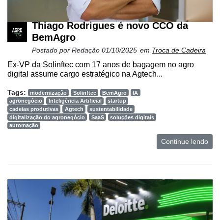
Thiago Rodrigues é novo CCO da
BemAgro
Postado por
Redação
01/10/2025
em
Troca de Cadeira
Ex-VP da Solinftec com 17 anos de bagagem no agro
digital assume cargo estratégico na Agtech...
Tags:
modernização
Solinftec
BemAgro
IA
agronegócio
Inteligência Artificial
startup
cadeias produtivas
Agtech
sustentabilidade
digitalização do agronegócio
SaaS
soluções digitais
automação
Continue lendo