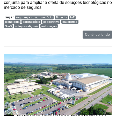
conjunta para ampliar a oferta de soluções tecnológicas no
mercado de seguros...
Tags:
segurança no agronegócio
fintechs
IoT
tecnologia
agronegócio
cooperativa
plataforma
SaaS
soluções digitais
automação
Continue lendo