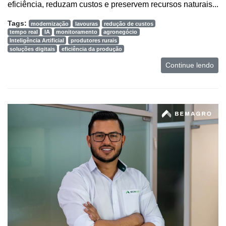
eficiência, reduzam custos e preservem recursos naturais...
Tags:
modernização
lavouras
redução de custos
tempo real
IA
monitoramento
agronegócio
Inteligência Artificial
produtores rurais
soluções digitais
eficiência da produção
Continue lendo