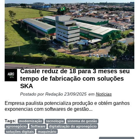
Casale reduz de 18 para 3 meses seu
tempo de fabricação com soluções
SKA
Postado por
Redação
23/09/2025
em
Notícias
Empresa paulista potencializa produção e obtém ganhos
exponencias com softwares de gestão...
Tags:
modernização
tecnologia
sistema de gestão
agronegócio
Software
digitalização do agronegócio
soluções digitais
maquinário