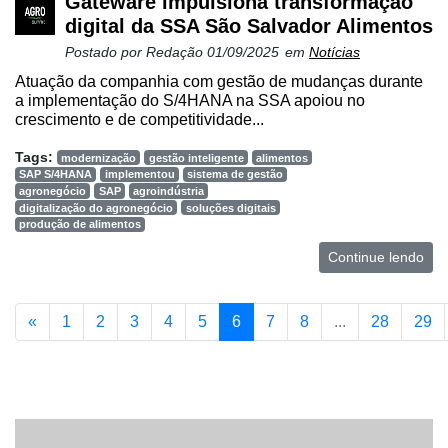
Gateware impulsiona transformação
digital da SSA São Salvador Alimentos
Postado por
Redação
01/09/2025
em
Notícias
Atuação da companhia com gestão de mudanças durante
a implementação do S/4HANA na SSA apoiou no
crescimento e de competitividade...
Tags:
modernização
gestão inteligente
alimentos
SAP S/4HANA
implementou
sistema de gestão
agronegócio
SAP
agroindústria
digitalização do agronegócio
soluções digitais
produção de alimentos
Continue lendo
«
1
2
3
4
5
6
7
8
...
28
29