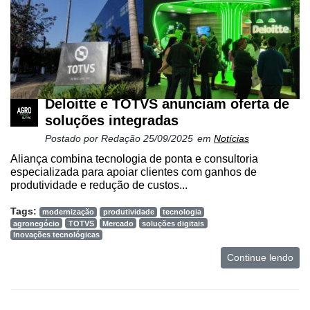
Deloitte e TOTVS anunciam oferta de
soluções integradas
Postado por
Redação
25/09/2025
em
Notícias
Cadastre-
Aliança combina tecnologia de ponta e consultoria
se
especializada para apoiar clientes com ganhos de
produtividade e redução de custos...
Minha
Tags:
modernização
produtividade
tecnologia
conta
agronegócio
TOTVS
Mercado
soluções digitais
Inovações tecnológicas
Continue lendo
Notícias
Destaque