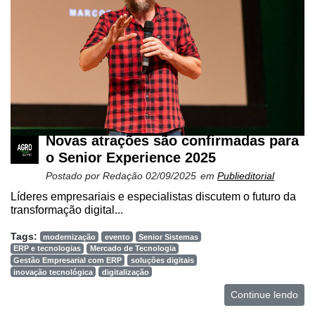
Novas atrações são confirmadas para
o Senior Experience 2025
Postado por
Redação
02/09/2025
em
Publieditorial
Líderes empresariais e especialistas discutem o futuro da
transformação digital...
Tags:
modernização
evento
Senior Sistemas
ERP e tecnologias
Mercado de Tecnologia
Gestão Empresarial com ERP
soluções digitais
inovação tecnológica
digitalização
Continue lendo