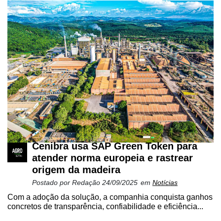
Mercado
Troca
de
Cadeira
Artigos
Agenda
Agricultura
de
Precisão
Cenibra usa SAP Green Token para
Automação
atender norma europeia e rastrear
e
origem da madeira
Robótica
Postado por
Redação
24/09/2025
em
Notícias
Conectividade
Com a adoção da solução, a companhia conquista ganhos
concretos de transparência, confiabilidade e eficiência...
Dados