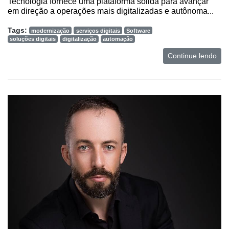
Tecnologia fornece uma plataforma sólida para avançar
em direção a operações mais digitalizadas e autônoma...
Tags:
modernização
serviços digitais
Software
soluções digitais
digitalização
automação
Continue lendo