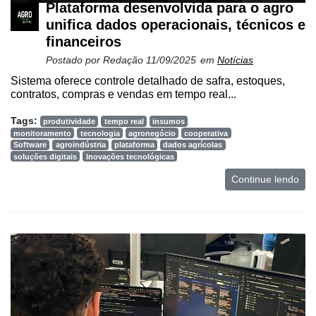
Plataforma desenvolvida para o agro
unifica dados operacionais, técnicos e
financeiros
Postado por
Redação
11/09/2025
em
Notícias
Sistema oferece controle detalhado de safra, estoques,
contratos, compras e vendas em tempo real...
Tags:
produtividade
tempo real
insumos
monitoramento
tecnologia
agronegócio
cooperativa
Software
agroindústria
plataforma
dados agrícolas
soluções digitais
Inovações tecnológicas
Continue lendo