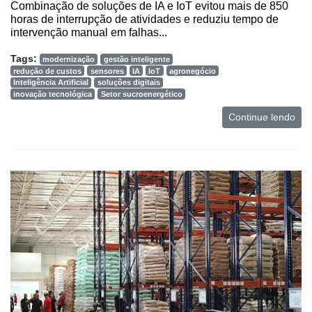
Combinação de soluções de IA e IoT evitou mais de 850
Netrin
horas de interrupção de atividades e reduziu tempo de
intervenção manual em falhas...
Néctar
Tags:
modernização
gestão inteligente
Tecprime
redução de custos
sensores
IA
IoT
agronegócio
Agro
Inteligência Artificial
soluções digitais
inovação tecnológica
Setor sucroenergético
Lean
Continue lendo
Way
Consulting
Manager
ONE
CHB