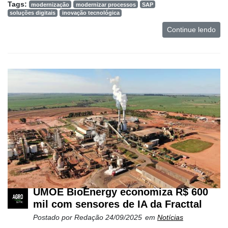
e
Tags:
modernização
modernizar processos
SAP
Análise
soluções digitais
inovação tecnológica
Continue lendo
E-
Commerce
Informatização
da
Agricultura
Vertical
Software
Empresarial
Tecnologia
para
Recursos
Hídricos
UMOE BioEnergy economiza R$ 600
Membros
mil com sensores de IA da Fracttal
Postado por
Redação
24/09/2025
em
Notícias
Liberali