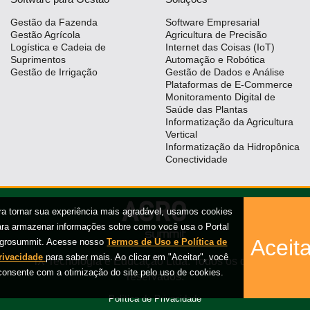
Gestão da Fazenda
Software Empresarial
Gestão Agrícola
Agricultura de Precisão
Logística e Cadeia de
Internet das Coisas (IoT)
Suprimentos
Automação e Robótica
Gestão de Irrigação
Gestão de Dados e Análise
Plataformas de E-Commerce
Monitoramento Digital de
Saúde das Plantas
Informatização da Agricultura
Vertical
Informatização da Hidropônica
Conectividade
ra tornar sua experiência mais agradável, usamos cookies
ara armazenar informações sobre como você usa o Portal
Aceita
grosummit. Acesse nosso
Termos de Uso e Política de
rivacidade
para saber mais. Ao clicar em "Aceitar", você
iX Tecnologia e Educação Ltda. Todos os direitos
consente com a otimização do site pelo uso de cookies.
reservados.
Política de Privacidade