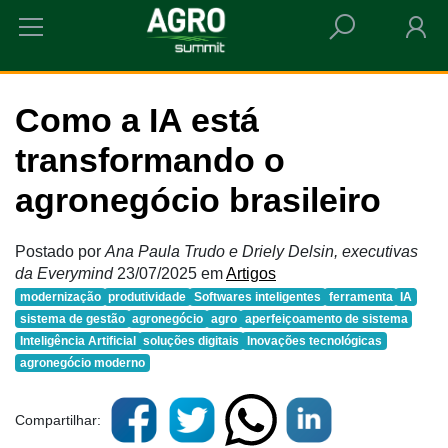
HOME
COMO A IA ESTÁ TRANSFORMANDO O AGRONEGÓCIO BRASILEIRO
Como a IA está
transformando o
agronegócio brasileiro
Postado por
Ana Paula Trudo e Driely Delsin, executivas
da Everymind
23/07/2025
em
Artigos
modernização
produtividade
Softwares inteligentes
ferramenta
IA
sistema de gestão
agronegócio
agro
aperfeiçoamento de sistema
Inteligência Artificial
soluções digitais
Inovações tecnológicas
agronegócio moderno
Compartilhar: