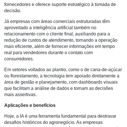
Precisão
fornecedores e oferece suporte estratégico à tomada de
decisão.
Automação
e
Já empresas com áreas comerciais estruturadas têm
Robótica
aproveitado a inteligência artificial também no
relacionamento com o cliente final, auxiliando para a
Conectividade
redução de custos de atendimento, tornando a operação
mais eficiente, além de fornecer informações em tempo
Dados
real para vendedores durante o contato com
e
consumidores.
Análise
Em setores voltados ao plantio, como o de cana-de-açúcar
E-
ou florestamento, a tecnologia tem apoiado diretamente a
Commerce
área de gestão e planejamento, com dashboards visuais
Informatização
que facilitam a análise de dados e tornam as decisões
da
mais assertivas.
Agricultura
Aplicações e benefícios
Vertical
Hoje, a IA é uma ferramenta fundamental para destravar
Software
desafios históricos do agronegócio. As empresas
Empresarial