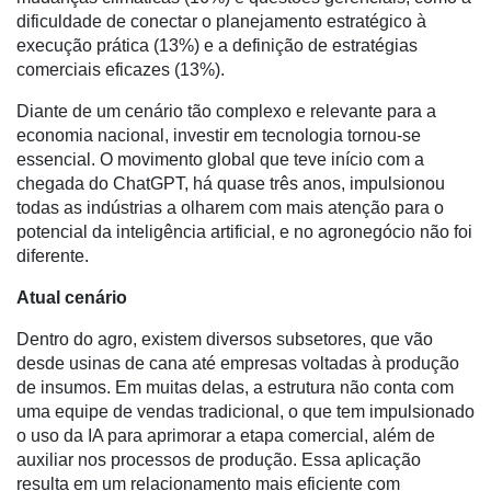
dificuldade de conectar o planejamento estratégico à
Minha
execução prática (13%) e a definição de estratégias
conta
comerciais eficazes (13%).
Diante de um cenário tão complexo e relevante para a
economia nacional, investir em tecnologia tornou-se
Notícias
essencial. O movimento global que teve início com a
chegada do ChatGPT, há quase três anos, impulsionou
Destaque
todas as indústrias a olharem com mais atenção para o
potencial da inteligência artificial, e no agronegócio não foi
Mercado
diferente.
Troca
Atual cenário
de
Cadeira
Dentro do agro, existem diversos subsetores, que vão
desde usinas de cana até empresas voltadas à produção
Artigos
de insumos. Em muitas delas, a estrutura não conta com
Agenda
uma equipe de vendas tradicional, o que tem impulsionado
o uso da IA para aprimorar a etapa comercial, além de
Agricultura
auxiliar nos processos de produção. Essa aplicação
de
resulta em um relacionamento mais eficiente com