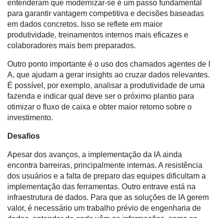
entenderam que modernizar-se é um passo fundamental
Tecnologia
para garantir vantagem competitiva e decisões baseadas
para
em dados concretos. Isso se reflete em maior
Recursos
produtividade, treinamentos internos mais eficazes e
Hídricos
colaboradores mais bem preparados.
Membros
Outro ponto importante é o uso dos chamados agentes de I
A, que ajudam a gerar insights ao cruzar dados relevantes.
Liberali
É possível, por exemplo, analisar a produtividade de uma
fazenda e indicar qual deve ser o próximo plantio para
Netrin
otimizar o fluxo de caixa e obter maior retorno sobre o
investimento.
Néctar
Desafios
Tecprime
Agro
Apesar dos avanços, a implementação da IA ainda
encontra barreiras, principalmente internas. A resistência
Lean
dos usuários e a falta de preparo das equipes dificultam a
Way
implementação das ferramentas. Outro entrave está na
Consulting
infraestrutura de dados. Para que as soluções de IA gerem
Manager
valor, é necessário um trabalho prévio de engenharia de
ONE