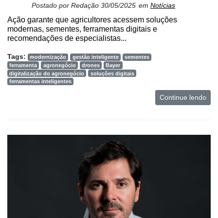
Postado por
Redação
30/05/2025
em
Notícias
Ação garante que agricultores acessem soluções
modernas, sementes, ferramentas digitais e
recomendações de especialistas...
Tags:
modernização
gestão inteligente
sementes
ferramenta
agronegócio
drones
Bayer
digitalização do agronegócio
soluções digitais
ferramentas inteligentes
Continue lendo