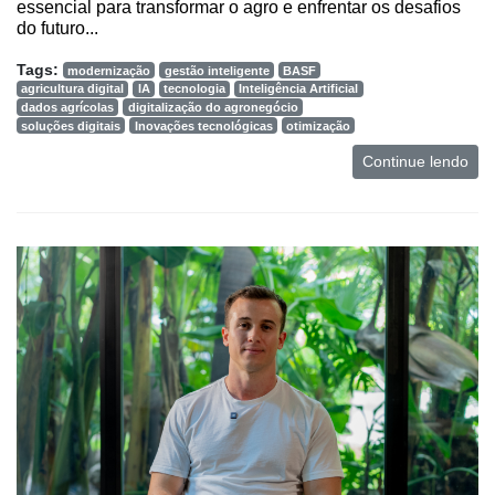
e
essencial para transformar o agro e enfrentar os desafios
do futuro...
Análise
Tags:
E-
modernização
gestão inteligente
BASF
agricultura digital
IA
tecnologia
Inteligência Artificial
Commerce
dados agrícolas
digitalização do agronegócio
soluções digitais
Inovações tecnológicas
otimização
Informatização
Continue lendo
da
Agricultura
Vertical
Software
Empresarial
Tecnologia
para
Recursos
Hídricos
Membros
Liberali