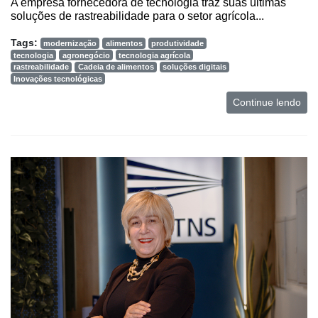
A empresa fornecedora de tecnologia traz suas últimas
soluções de rastreabilidade para o setor agrícola...
Tags:
modernização
alimentos
produtividade
tecnologia
agronegócio
tecnologia agrícola
rastreabilidade
Cadeia de alimentos
soluções digitais
Inovações tecnológicas
Continue lendo