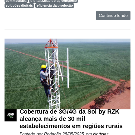
commodities
digitalização do agronegócio
soluções digitais
eficiência da produção
Continue lendo
Cobertura de 3G/4G da Sol by RZK
alcança mais de 30 mil
estabelecimentos em regiões rurais
Postado por
Redação
28/05/2025
em
Notícias