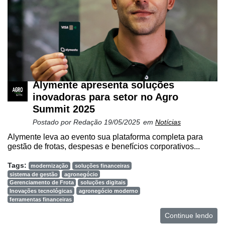
Alymente apresenta soluções
inovadoras para setor no Agro
Summit 2025
Postado por
Redação
19/05/2025
em
Notícias
Alymente leva ao evento sua plataforma completa para
gestão de frotas, despesas e benefícios corporativos...
Tags:
modernização
soluções financeiras
sistema de gestão
agronegócio
Gerenciamento de Frota
soluções digitais
Inovações tecnológicas
agronegócio moderno
ferramentas financeiras
Continue lendo