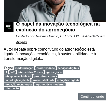
O papel da inovação tecnológica na
evolução do agronegócio
Postado por
Rubens Inácio, CEO da TXC
30/05/2025
em
Artigos
Autor debate sobre como futuro do agronegócio está
ligado à inovação tecnológica, à sustentabilidade e à
transformação digital...
Tags:
modernização
produtividade
serviços digitais
IA
IoT
Internet das Coisas
agronegócio
Inteligência Artificial
produtores rurais
tecnologia agrícola
sustentabilidade
soluções digitais
inovação tecnológica
agronegócio moderno
otimização
Continue lendo