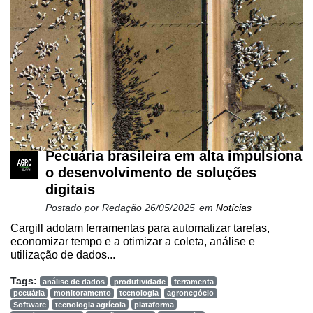
Pecuária brasileira em alta impulsiona
o desenvolvimento de soluções
digitais
Postado por
Redação
26/05/2025
em
Notícias
Cargill adotam ferramentas para automatizar tarefas,
economizar tempo e a otimizar a coleta, análise e
utilização de dados...
Tags:
análise de dados
produtividade
ferramenta
pecuária
monitoramento
tecnologia
agronegócio
Software
tecnologia agrícola
plataforma