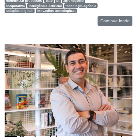
modernizar processos
café
IA
agronegócio
cooperativa
Inteligência Artificial
tecnologia agrícola
soluções digitais
Inovações tecnológicas
Continue lendo