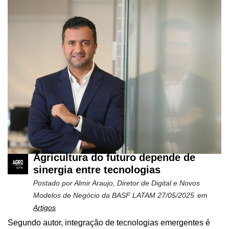
Mercado
Troca
de
Cadeira
Artigos
Agenda
Agricultura
de
Precisão
Agricultura do futuro depende de
Automação
sinergia entre tecnologias
e
Robótica
Postado por
Almir Araujo, Diretor de Digital e Novos
Modelos de Negócio da BASF LATAM
27/05/2025
em
Conectividade
Artigos
Dados
Segundo autor, integração de tecnologias emergentes é