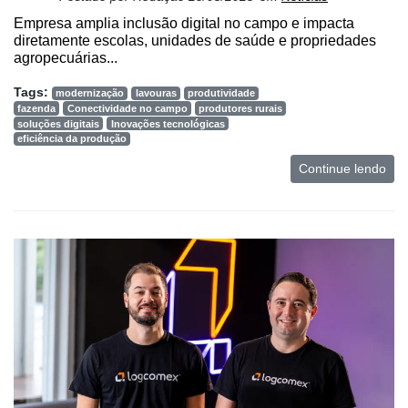
Empresa amplia inclusão digital no campo e impacta
diretamente escolas, unidades de saúde e propriedades
agropecuárias...
Tags:
modernização
lavouras
produtividade
fazenda
Conectividade no campo
produtores rurais
soluções digitais
Inovações tecnológicas
eficiência da produção
Continue lendo