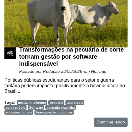
Transformações na pecuária de corte
tornam gestão por software
indispensável
Postado por
Redação
23/05/2025
em
Notícias
Políticas públicas estruturantes para o setor e guerra
tarifária podem impactar positivamente a bovinocultura no
Brasil...
Tags:
gestão inteligente
pecuária
tecnologia
agronegócio
Software
pecuária brasileira
soluções digitais
Inovações tecnológicas
Continue lendo