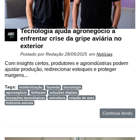
Tecnologia ajuda agronegócio a
enfrentar crise da gripe aviária no
exterior
Postado por
Redação
28/05/2025
em
Notícias
Com insights certos, produtores e agroindústrias podem
Cadastre-
ajustar produção, redirecionar estoques e proteger
margens...
se
Tags:
modernização
fazenda
tecnologia
agronegócio
Software
soluções digitais
Minha
Inovações tecnológicas
avicultura
criação de aves
conta
indústria avícola
Continue lendo
Notícias
Destaque