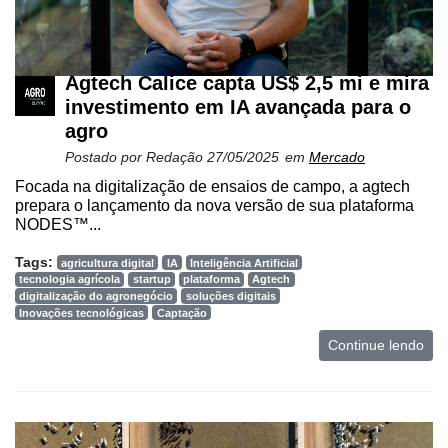
Netrin
Néctar
Agtech Calice capta US$ 2,5 mi e mira
Tecprime
investimento em IA avançada para o
Agro
agro
Postado por
Redação
27/05/2025
em
Mercado
Lean
Way
Focada na digitalização de ensaios de campo, a agtech
Consulting
prepara o lançamento da nova versão de sua plataforma
NODES™...
Manager
ONE
Tags:
agricultura digital
IA
Inteligência Artificial
tecnologia agrícola
startup
plataforma
Agtech
digitalização do agronegócio
soluções digitais
CHB
Inovações tecnológicas
Captação
Continue lendo