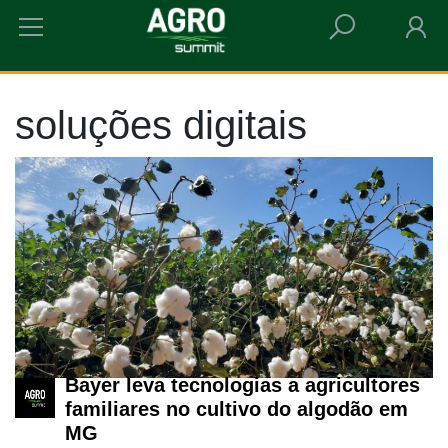
HOME
SOLUÇÕES DIGITAIS
soluções digitais
Bayer leva tecnologias a agricultores
familiares no cultivo do algodão em
MG