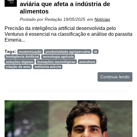
aviária que afeta a indústria de
alimentos
Postado por
Redação
19/05/2025
em
Notícias
Precisão da inteligência artificial desenvolvida pelo
Venturus é essencial na classificação e análise do parasita
Eimeria...
Tags:
modernização
produtividade agropecuária
IA
Inteligência Artificial
tecnologia agrícola
soluções digitais
Inovações tecnológicas
avicultura
criação de aves
indústria avícola
Continue lendo