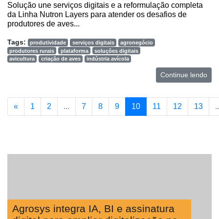
Solução une serviços digitais e a reformulação completa
da Linha Nutron Layers para atender os desafios de
produtores de aves...
Tags:
produtividade
serviços digitais
agronegócio
produtores rurais
plataforma
soluções digitais
avicultura
criação de aves
indústria avícola
Continue lendo
«
1
2
...
7
8
9
10
11
12
13
..
Agrosys integra IA, BI e assinatura