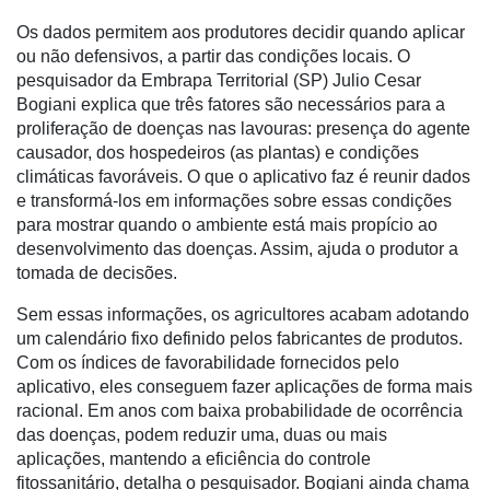
Precisão
Os dados permitem aos produtores decidir quando aplicar
Automação
ou não defensivos, a partir das condições locais. O
e
pesquisador da Embrapa Territorial (SP) Julio Cesar
Robótica
Bogiani explica que três fatores são necessários para a
proliferação de doenças nas lavouras: presença do agente
Conectividade
causador, dos hospedeiros (as plantas) e condições
climáticas favoráveis. O que o aplicativo faz é reunir dados
Dados
e transformá-los em informações sobre essas condições
e
para mostrar quando o ambiente está mais propício ao
Análise
desenvolvimento das doenças. Assim, ajuda o produtor a
E-
tomada de decisões.
Commerce
Sem essas informações, os agricultores acabam adotando
Informatização
um calendário fixo definido pelos fabricantes de produtos.
da
Com os índices de favorabilidade fornecidos pelo
Agricultura
aplicativo, eles conseguem fazer aplicações de forma mais
Vertical
racional. Em anos com baixa probabilidade de ocorrência
das doenças, podem reduzir uma, duas ou mais
Software
aplicações, mantendo a eficiência do controle
Empresarial
fitossanitário, detalha o pesquisador. Bogiani ainda chama