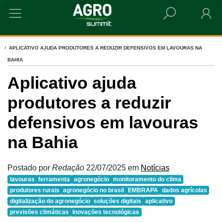
HOME
APLICATIVO AJUDA PRODUTORES A REDUZIR DEFENSIVOS EM LAVOURAS NA
BAHIA
Aplicativo ajuda
produtores a reduzir
defensivos em lavouras
na Bahia
Postado por
Redação
22/07/2025
em
Notícias
lavouras
ferramenta
agronegócio
monitoramento do clima
produtores rurais
agronegócio no brasil
EMBRAPA
dados agrícolas
digitalização do agronegócio
soluções digitais
aplicativo
previsões climáticas
Inovações tecnológicas