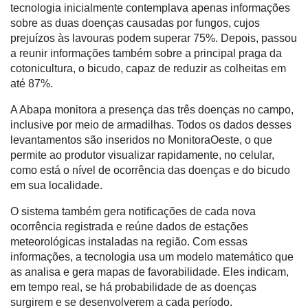
tecnologia inicialmente contemplava apenas informações
Minha
sobre as duas doenças causadas por fungos, cujos
conta
prejuízos às lavouras podem superar 75%. Depois, passou
a reunir informações também sobre a principal praga da
cotonicultura, o bicudo, capaz de reduzir as colheitas em
até 87%.
Notícias
A Abapa monitora a presença das três doenças no campo,
Destaque
inclusive por meio de armadilhas. Todos os dados desses
levantamentos são inseridos no MonitoraOeste, o que
Mercado
permite ao produtor visualizar rapidamente, no celular,
como está o nível de ocorrência das doenças e do bicudo
Troca
em sua localidade.
de
Cadeira
O sistema também gera notificações de cada nova
ocorrência registrada e reúne dados de estações
Artigos
meteorológicas instaladas na região. Com essas
Agenda
informações, a tecnologia usa um modelo matemático que
as analisa e gera mapas de favorabilidade. Eles indicam,
Agricultura
em tempo real, se há probabilidade de as doenças
de
surgirem e se desenvolverem a cada período.