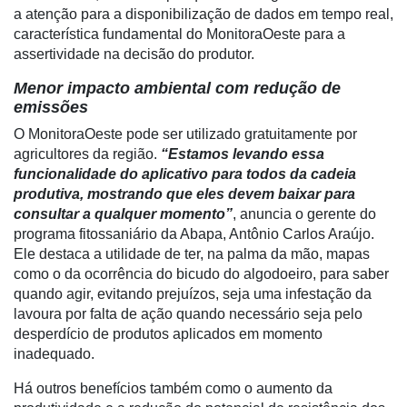
a atenção para a disponibilização de dados em tempo real,
Tecnologia
característica fundamental do MonitoraOeste para a
para
assertividade na decisão do produtor.
Recursos
Hídricos
Menor impacto ambiental com redução de
emissões
Membros
O MonitoraOeste pode ser utilizado gratuitamente por
Liberali
agricultores da região.
“Estamos levando essa
funcionalidade do aplicativo para todos da cadeia
Netrin
produtiva, mostrando que eles devem baixar para
consultar a qualquer momento”
, anuncia o gerente do
Néctar
programa fitossaniário da Abapa, Antônio Carlos Araújo.
Tecprime
Ele destaca a utilidade de ter, na palma da mão, mapas
Agro
como o da ocorrência do bicudo do algodoeiro, para saber
quando agir, evitando prejuízos, seja uma infestação da
Lean
lavoura por falta de ação quando necessário seja pelo
Way
desperdício de produtos aplicados em momento
Consulting
inadequado.
Manager
Há outros benefícios também como o aumento da
ONE