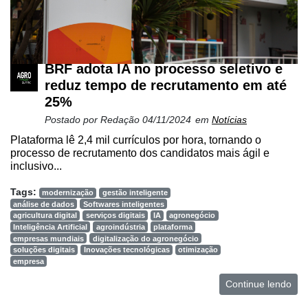
BRF adota IA no processo seletivo e
reduz tempo de recrutamento em até
25%
Postado por
Redação
04/11/2024
em
Notícias
Plataforma lê 2,4 mil currículos por hora, tornando o
processo de recrutamento dos candidatos mais ágil e
inclusivo...
Tags:
modernização
gestão inteligente
análise de dados
Softwares inteligentes
agricultura digital
serviços digitais
IA
agronegócio
Inteligência Artificial
agroindústria
plataforma
empresas mundiais
digitalização do agronegócio
soluções digitais
Inovações tecnológicas
otimização
empresa
Continue lendo