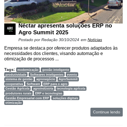
Néctar apresenta soluções ERP no
Agro Summit 2025
Postado por
Redação
30/10/2024
em
Notícias
Empresa se destaca por oferecer produtos adaptados às
necessidades dos clientes, visando automação e
otimização de processos ...
Tags:
modernização
gestão inteligente
produtividade
Softwares inteligentes
evento
sistema de gestão
agronegócio
AgroSummit
cooperativa
Software
ERP para o agro
Gestão Agrícola
agroindústria
tecnologia agrícola
produtores rurais
ERP e tecnologias
Gestão Empresarial com ERP
soluções digitais
otimização
Continue lendo