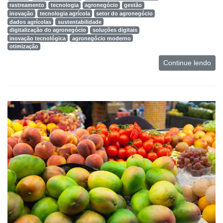
rastreamento
tecnologia
agronegócio
gestão
inovação
tecnologia agrícola
setor do agronegócio
dados agrícolas
sustentabilidade
digitalização do agronegócio
soluções digitais
inovação tecnológica
agronegócio moderno
otimização
Continue lendo