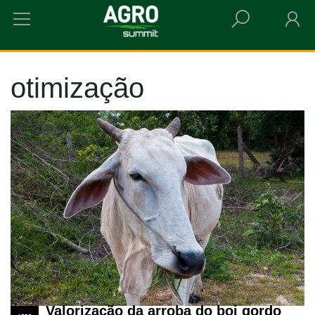
HOME
OTIMIZAÇÃO
otimização
Valorização da arroba do boi gordo