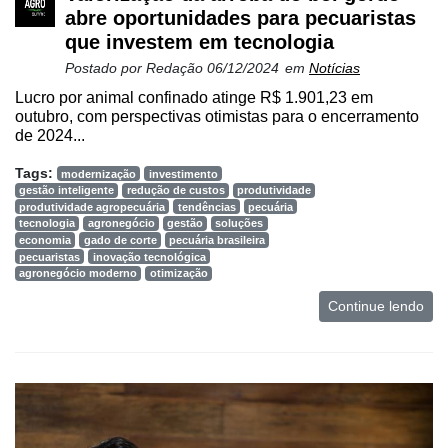
abre oportunidades para pecuaristas
que investem em tecnologia
Postado por
Redação
06/12/2024
em
Notícias
Lucro por animal confinado atinge R$ 1.901,23 em
outubro, com perspectivas otimistas para o encerramento
de 2024...
Tags:
modernização
investimento
gestão inteligente
redução de custos
produtividade
produtividade agropecuária
tendências
pecuária
tecnologia
agronegócio
gestão
soluções
economia
gado de corte
pecuária brasileira
pecuaristas
inovação tecnológica
agronegócio moderno
otimização
Continue lendo