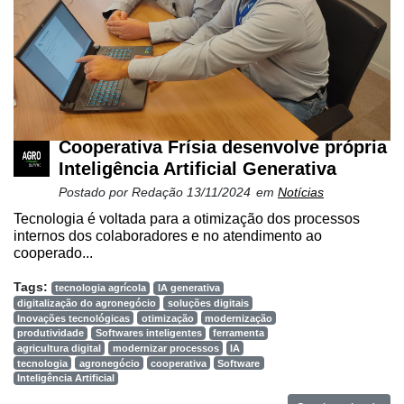
Cooperativa Frísia desenvolve própria
Inteligência Artificial Generativa
Postado por
Redação
13/11/2024
em
Notícias
Tecnologia é voltada para a otimização dos processos
internos dos colaboradores e no atendimento ao
cooperado...
Tags:
tecnologia agrícola
IA generativa
digitalização do agronegócio
soluções digitais
Inovações tecnológicas
otimização
modernização
produtividade
Softwares inteligentes
ferramenta
agricultura digital
modernizar processos
IA
tecnologia
agronegócio
cooperativa
Software
Inteligência Artificial