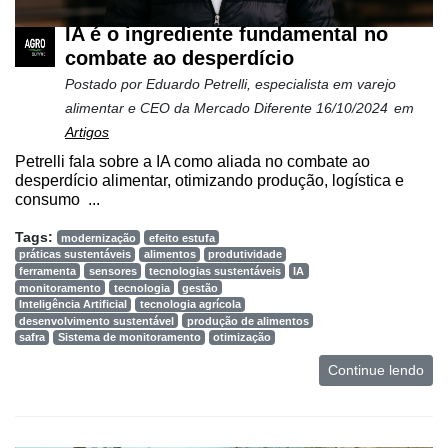
IA é o ingrediente fundamental no
combate ao desperdício
Postado por
Eduardo Petrelli, especialista em varejo
alimentar e CEO da Mercado Diferente
16/10/2024
em
Artigos
Petrelli fala sobre a IA como aliada no combate ao
desperdício alimentar, otimizando produção, logística e
consumo ...
Tags:
modernização
efeito estufa
práticas sustentáveis
alimentos
produtividade
ferramenta
sensores
tecnologias sustentáveis
IA
monitoramento
tecnologia
gestão
Inteligência Artificial
tecnologia agrícola
desenvolvimento sustentável
produção de alimentos
safra
Sistema de monitoramento
otimização
Continue lendo