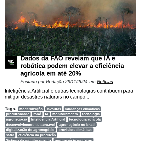
Dados da FAO revelam que IA e
robótica podem elevar a eficiência
agrícola em até 20%
Postado por
Redação
29/11/2024
em
Notícias
Inteligência Artificial e outras tecnologias contribuem para
mitigar desastres naturais no campo...
Tags:
modernização
lavouras
mudanças climáticas
produtividade
robô
IA
monitoramento
tecnologia
agronegócio
Inteligência Artificial
tecnologia agrícola
desenvolvimento sustentável
agronegócio no brasil
digitalização do agronegócio
previsões climáticas
safra
eficiência da produção
Sistema de monitoramento
agronegócio moderno