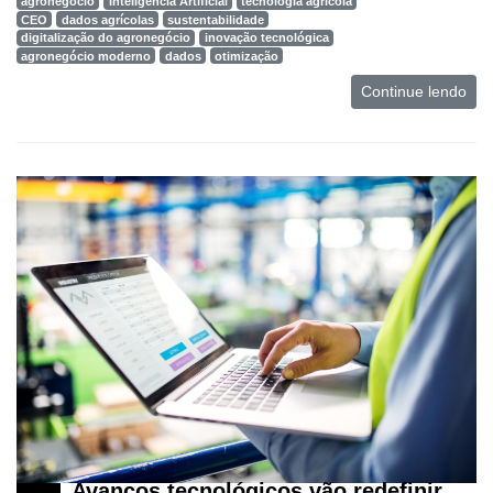
agronegócio
Inteligência Artificial
tecnologia agrícola
CEO
dados agrícolas
sustentabilidade
Netrin
digitalização do agronegócio
inovação tecnológica
agronegócio moderno
dados
otimização
Néctar
Continue lendo
Tecprime
Agro
Lean
Way
Consulting
Manager
ONE
CHB
Avanços tecnológicos vão redefinir