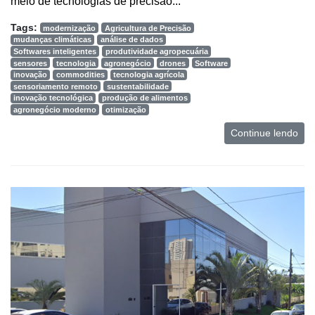
meio de tecnologias de precisão...
Tags:
modernização
Agricultura de Precisão
mudanças climáticas
análise de dados
Softwares inteligentes
produtividade agropecuária
sensores
tecnologia
agronegócio
drones
Software
inovação
commodities
tecnologia agrícola
sensoriamento remoto
sustentabilidade
inovação tecnológica
produção de alimentos
agronegócio moderno
otimização
Continue lendo