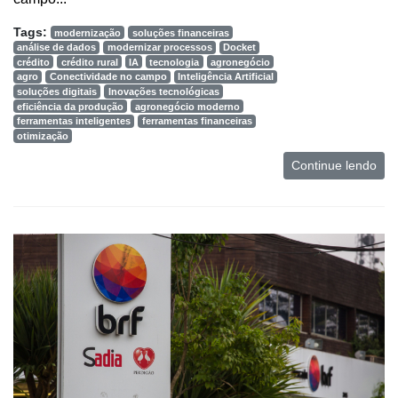
Tags:
modernização
soluções financeiras
análise de dados
modernizar processos
Docket
crédito
crédito rural
IA
tecnologia
agronegócio
agro
Conectividade no campo
Inteligência Artificial
soluções digitais
Inovações tecnológicas
eficiência da produção
agronegócio moderno
ferramentas inteligentes
ferramentas financeiras
otimização
Continue lendo