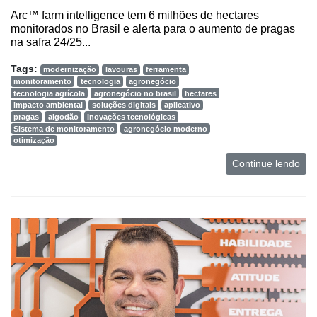
Arc™ farm intelligence tem 6 milhões de hectares
monitorados no Brasil e alerta para o aumento de pragas
na safra 24/25...
Tags:
modernização
lavouras
ferramenta
monitoramento
tecnologia
agronegócio
tecnologia agrícola
agronegócio no brasil
hectares
impacto ambiental
soluções digitais
aplicativo
pragas
algodão
Inovações tecnológicas
Sistema de monitoramento
agronegócio moderno
otimização
Continue lendo