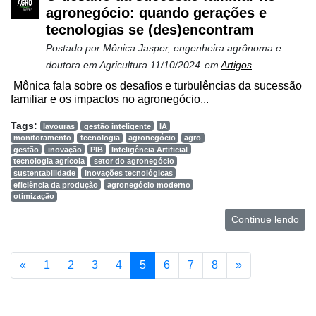
agronegócio: quando gerações e
tecnologias se (des)encontram
Postado por
Mônica Jasper, engenheira agrônoma e
doutora em Agricultura
11/10/2024
em
Artigos
Mônica fala sobre os desafios e turbulências da sucessão
familiar e os impactos no agronegócio...
Tags:
lavouras
gestão inteligente
IA
monitoramento
tecnologia
agronegócio
agro
gestão
inovação
PIB
Inteligência Artificial
tecnologia agrícola
setor do agronegócio
sustentabilidade
Inovações tecnológicas
eficiência da produção
agronegócio moderno
otimização
Continue lendo
«
1
2
3
4
5
6
7
8
»