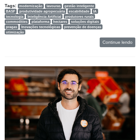
Tags:
modernização
lavouras
gestão inteligente
BASF
produtividade agropecuária
escabilidade
IA
tecnologia
Inteligência Artificial
produtores rurais
commodities
plataforma
hectares
soluções digitais
pragas
Inovações tecnológicas
prevenção de doenças
otimização
Continue lendo