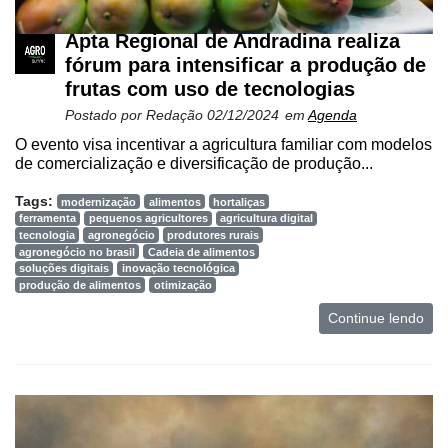
Apta Regional de Andradina realiza
fórum para intensificar a produção de
frutas com uso de tecnologias
Postado por
Redação
02/12/2024
em
Agenda
O evento visa incentivar a agricultura familiar com modelos
de comercialização e diversificação de produção...
Tags:
modernização
alimentos
hortaliças
ferramenta
pequenos agricultores
agricultura digital
tecnologia
agronegócio
produtores rurais
agronegócio no brasil
Cadeia de alimentos
soluções digitais
inovação tecnológica
produção de alimentos
otimização
Continue lendo