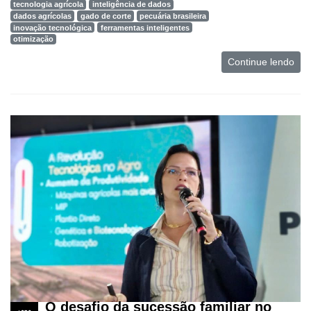
tecnologia agrícola
inteligência de dados
dados agrícolas
gado de corte
pecuária brasileira
inovação tecnológica
ferramentas inteligentes
otimização
Continue lendo
O desafio da sucessão familiar no