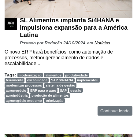
SL Alimentos implanta S/4HANA e
impulsiona expansão para a América
Latina
Postado por
Redação
24/10/2024
em
Notícias
O novo ERP trará benefícios, como automação de
processos, melhor gerenciamento de dados e
escalabilidade...
Tags:
modernização
alimentos
produtividade
ferramenta
escabilidade
SAP S/4HANA
implementou
modernizar processos
sistema de gestão
agronegócio
ERP para o agro
SAP
gestão
agroindústria
produção de alimentos
agronegócio moderno
otimização
Continue lendo