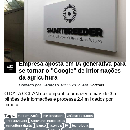
e
Análise
E-
Commerce
Informatização
da
Agricultura
Vertical
Empresa aposta em IA generativa para
Software
se tornar o "Google" de informações
Empresarial
da agricultura
Tecnologia
Postado por
Redação
18/11/2024
em
Notícias
para
O DATA OCEAN da companhia armazena mais de 3,5
Recursos
bilhões de informações e processa 2.4 mil dados por
Hídricos
minuto...
Membros
Tags:
modernização
PIB brasileiro
análise de dados
produtividade
Softwares inteligentes
Liberali
agricultura digital
banco
fazenda
IA
tecnologia