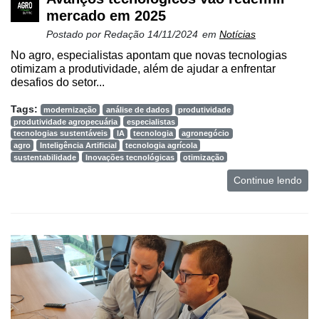
mercado em 2025
Postado por
Redação
14/11/2024
em
Notícias
No agro, especialistas apontam que novas tecnologias
otimizam a produtividade, além de ajudar a enfrentar
desafios do setor...
Tags:
modernização
análise de dados
produtividade
produtividade agropecuária
especialistas
tecnologias sustentáveis
IA
tecnologia
agronegócio
agro
Inteligência Artificial
tecnologia agrícola
sustentabilidade
Inovações tecnológicas
otimização
Continue lendo