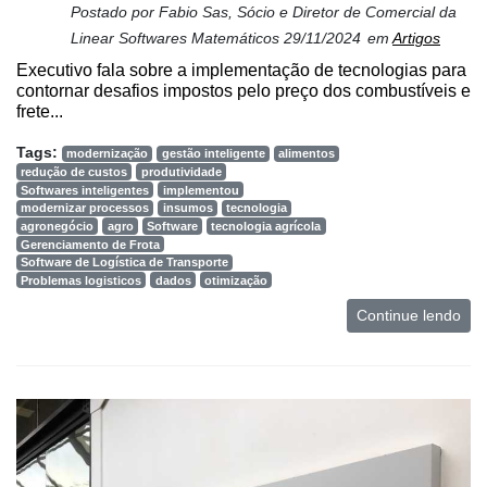
Postado por
Fabio Sas, Sócio e Diretor de Comercial da
Mercado
Linear Softwares Matemáticos
29/11/2024
em
Artigos
Executivo fala sobre a implementação de tecnologias para
Troca
contornar desafios impostos pelo preço dos combustíveis e
de
frete...
Cadeira
Tags:
modernização
gestão inteligente
alimentos
Artigos
redução de custos
produtividade
Softwares inteligentes
implementou
Agenda
modernizar processos
insumos
tecnologia
agronegócio
agro
Software
tecnologia agrícola
Gerenciamento de Frota
Agricultura
Software de Logística de Transporte
de
Problemas logisticos
dados
otimização
Precisão
Continue lendo
Automação
e
Robótica
Conectividade
Dados