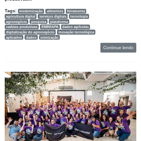
Tags:
modernização
alimentos
ferramenta
agricultura digital
serviços digitais
tecnologia
agronegócio
pesquisa
plataforma
cadeias produtivas
EMBRAPA
dados agrícolas
digitalização do agronegócio
inovação tecnológica
aplicativo
dados
otimização
Continue lendo