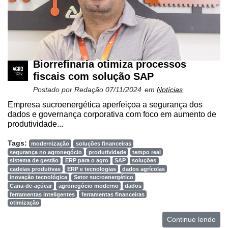
Biorrefinaria otimiza processos
fiscais com solução SAP
Postado por
Redação
07/11/2024
em
Notícias
Empresa sucroenergética aperfeiçoa a segurança dos
dados e governança corporativa com foco em aumento de
produtividade...
Tags:
modernização
soluções financeiras
segurança no agronegócio
produtividade
tempo real
sistema de gestão
ERP para o agro
SAP
soluções
cadeias produtivas
ERP e tecnologias
dados agrícolas
inovação tecnológica
Setor sucroenergético
Cana-de-açúcar
agronegócio moderno
dados
ferramentas inteligentes
ferramentas financeiras
otimização
Continue lendo