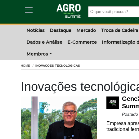
Notícias
Destaque
Mercado
Troca de Cadeira
Dados e Análise
E-Commerce
Informatização d
Membros
HOME
INOVAÇÕES TECNOLÓGICAS
Inovações tecnológic
GeneX
Summ
Postado
Empresa aprese
tradicional fe