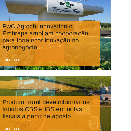
PwC Agtech Innovation e
Embrapa ampliam cooperação
para fortalecer inovação no
agronegócio
Leia mais
Produtor rural deve informar os
tributos CBS e IBS em notas
fiscais a partir de agosto
Leia mais