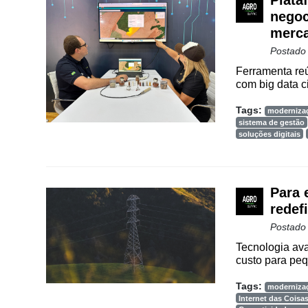
Plata
Way
negoc
Consulting
merca
Manager
Postado
ONE
Ferramenta reú
CHB
com big data cie
Tags:
moderniza
sistema de gestão
soluções digitais
Para 
redef
Postado
Tecnologia ava
custo para peq
Tags:
moderniza
Internet das Coisa