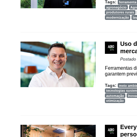
Tags:
ferramenta
agronegócio
Agr
produtores rurais
modernização
la
Uso d
merca
Postado
Ferramentas dig
garantem previ
Tags:
meio ambi
tecnologias susten
automação
Inova
otimização
Every
perso