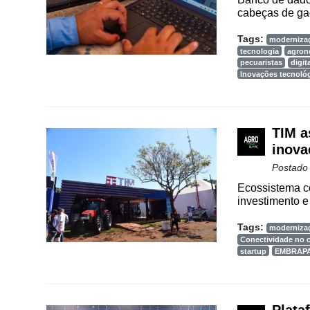
Vertical
cabeças de gad
Software
Tags:
moderniza
Empresarial
tecnologia
agron
pecuaristas
digit
Inovações tecnoló
Tecnologia
para
Recursos
Hídricos
TIM a
inova
Membros
Postado
Liberali
Ecossistema co
Netrin
investimento e 
Néctar
Tags:
moderniza
Conectividade no
startup
EMBRAP
Tecprime
Agro
Lean