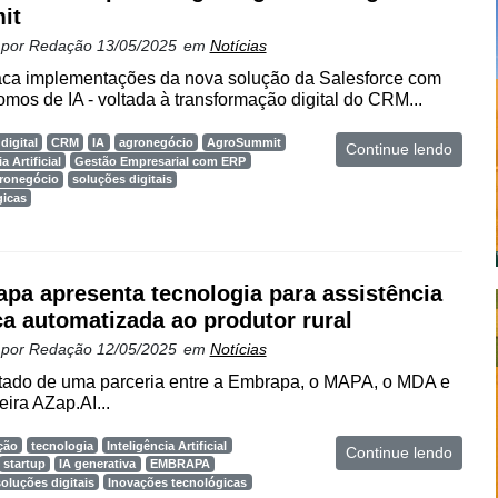
it
 por
Redação
13/05/2025
em
Notícias
ca implementações da nova solução da Salesforce com
mos de IA - voltada à transformação digital do CRM...
digital
CRM
IA
agronegócio
AgroSummit
Continue lendo
a Artificial
Gestão Empresarial com ERP
gronegócio
soluções digitais
gicas
pa apresenta tecnologia para assistência
ca automatizada ao produtor rural
 por
Redação
12/05/2025
em
Notícias
ltado de uma parceria entre a Embrapa, o MAPA, o MDA e
eira AZap.AI...
ção
tecnologia
Inteligência Artificial
Continue lendo
startup
IA generativa
EMBRAPA
soluções digitais
Inovações tecnológicas