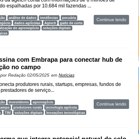
o espalhadas por 10.684 mil fazendas ...
ção
análise de dados
tendências
pecuária
Continue lendo
egócio
dados agrícolas
Agtech
gado de corte
alização do agronegócio
soluções digitais
gicas
ssina com Embrapa para conectar hub de
ção no campo
 por
Redação
02/05/2025
em
Notícias
necta produtores rurais, startups, empresas, fundos de
prestadores de serviço...
ção
investidores
agronegócio
Continue lendo
 campo
produtores rurais
tecnologia agrícola
A
TIM
soluções digitais
Inovações tecnológicas