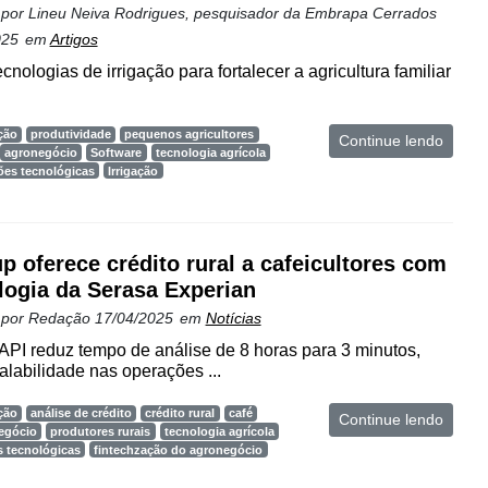
 por
Lineu Neiva Rodrigues, pesquisador da Embrapa Cerrados
025
em
Artigos
cnologias de irrigação para fortalecer a agricultura familiar
ção
produtividade
pequenos agricultores
Continue lendo
agronegócio
Software
tecnologia agrícola
ões tecnológicas
Irrigação
up oferece crédito rural a cafeicultores com
logia da Serasa Experian
 por
Redação
17/04/2025
em
Notícias
 API reduz tempo de análise de 8 horas para 3 minutos,
alabilidade nas operações ...
ção
análise de crédito
crédito rural
café
Continue lendo
egócio
produtores rurais
tecnologia agrícola
s tecnológicas
fintechzação do agronegócio