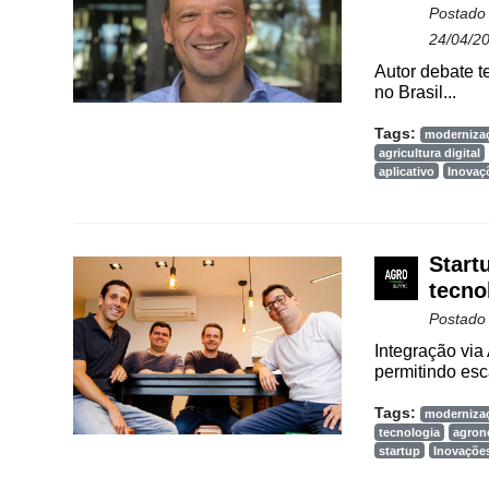
Postado
24/04/2
Autor debate te
no Brasil...
Tags:
moderniza
agricultura digital
aplicativo
Inovaç
Start
tecno
Postado
Integração via
permitindo esc
Tags:
moderniza
tecnologia
agron
startup
Inovaçõe