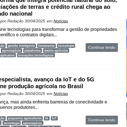
forma que integra potencial natural do solo,
iações de terras e crédito rural chega ao
do nacional
 por
Redação
30/04/2025
em
Notícias
ne tecnologias para transformar a gestão de propriedades
ntífico e contratos digitais...
ção
gestão inteligente
ferramenta
tecnologia
Continue lendo
agronegócio
plataforma
dados agrícolas
aplicativo
Inovações tecnológicas
especialista, avanço da IoT e do 5G
ine produção agrícola no Brasil
 por
Redação
30/04/2025
em
Notícias
nça, mas ainda enfrenta barreiras de conectividade e
uenos produtores...
ção
pequenos agricultores
IA
IoT
Continue lendo
s
tecnologia
agronegócio