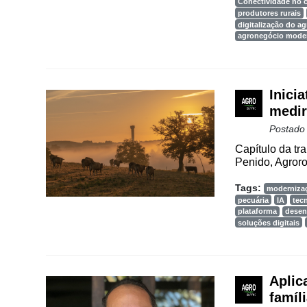
Conectividade no
produtores rurais
digitalização do a
agronegócio mode
Inici
medir
Postado
Capítulo da tr
Penido, Agroro
Tags:
moderniza
pecuária
IA
tec
plataforma
desen
soluções digitais
Aplica
famíl