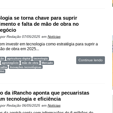
logia se torna chave para suprir
imento e falta de mão de obra no
egócio
 por
Redação
07/05/2025
em
Notícias
 investir em tecnologia como estratégia para suprir a
o de obra em 2025...
ção
agricultura digital
tecnologia
Continue lendo
agronegócio
mão de obra
Mercado
safra
Inovações tecnológicas
rno
o da iRancho aponta que pecuaristas
m tecnologia e eficiência
 por
Redação
06/05/2025
em
Notícias
s da agetch conta com informações de 6 milhões de