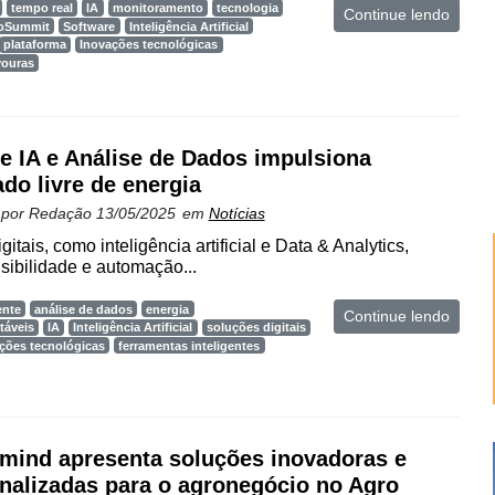
tempo real
IA
monitoramento
tecnologia
Continue lendo
oSummit
Software
Inteligência Artificial
plataforma
Inovações tecnológicas
vouras
e IA e Análise de Dados impulsiona
do livre de energia
 por
Redação
13/05/2025
em
Notícias
itais, como inteligência artificial e Data & Analytics,
sibilidade e automação...
ente
análise de dados
energia
Continue lendo
táveis
IA
Inteligência Artificial
soluções digitais
ções tecnológicas
ferramentas inteligentes
mind apresenta soluções inovadoras e
nalizadas para o agronegócio no Agro