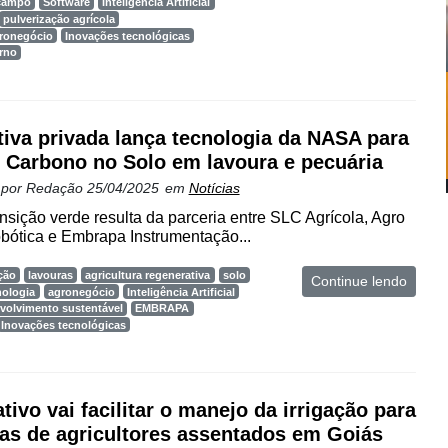
 campo
Software
Inteligência Artificial
pulverização agrícola
gronegócio
Inovações tecnológicas
rno
ativa privada lança tecnologia da NASA para
 Carbono no Solo em lavoura e pecuária
 por
Redação
25/04/2025
em
Notícias
ansição verde resulta da parceria entre SLC Agrícola, Agro
bótica e Embrapa Instrumentação...
ção
lavouras
agricultura regenerativa
solo
Continue lendo
nologia
agronegócio
Inteligência Artificial
volvimento sustentável
EMBRAPA
Inovações tecnológicas
tivo vai facilitar o manejo da irrigação para
ias de agricultores assentados em Goiás