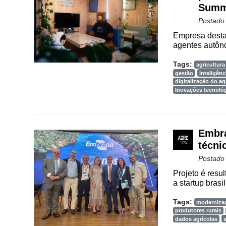
Summ
Cadastre-
Postado
se
Empresa desta
agentes autôno
Minha
Tags:
agricultura 
conta
gestão
Inteligênci
digitalização do a
Inovações tecnoló
Notícias
Embra
Destaque
técni
Mercado
Postado
Troca
Projeto é resu
a startup brasil
de
Cadeira
Tags:
moderniza
produtores rurais
Artigos
dados agrícolas