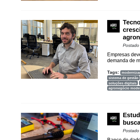
Agenda
Agricultura
Tecno
de
cresc
Precisão
agron
Automação
Postado
e
Empresas devem
Robótica
demanda de mã
Conectividade
Tags:
moderniza
sistema de gestão
Dados
soluções digitais
e
agronegócio mode
Análise
E-
Commerce
Estud
busca
Informatização
da
Postado
Agricultura
Banco de dado