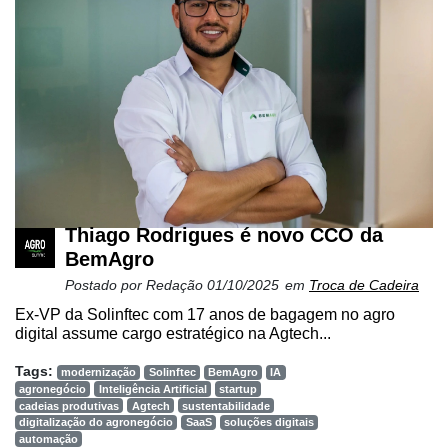
Thiago Rodrigues é novo CCO da
BemAgro
Postado por
Redação
01/10/2025
em
Troca de Cadeira
Ex-VP da Solinftec com 17 anos de bagagem no agro
digital assume cargo estratégico na Agtech...
Tags:
modernização
Solinftec
BemAgro
IA
agronegócio
Inteligência Artificial
startup
cadeias produtivas
Agtech
sustentabilidade
digitalização do agronegócio
SaaS
soluções digitais
automação