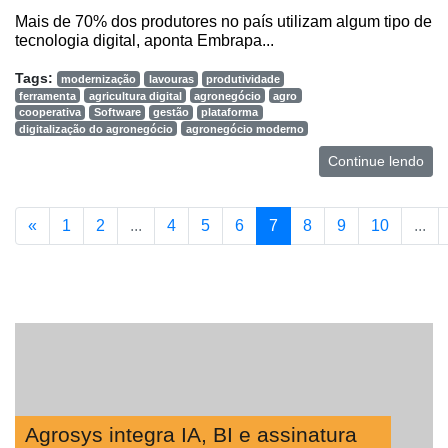
Mais de 70% dos produtores no país utilizam algum tipo de
tecnologia digital, aponta Embrapa...
Tags:
modernização
lavouras
produtividade
ferramenta
agricultura digital
agronegócio
agro
cooperativa
Software
gestão
plataforma
digitalização do agronegócio
agronegócio moderno
Continue lendo
«
1
2
...
4
5
6
7
8
9
10
...
Agrosys integra IA, BI e assinatura