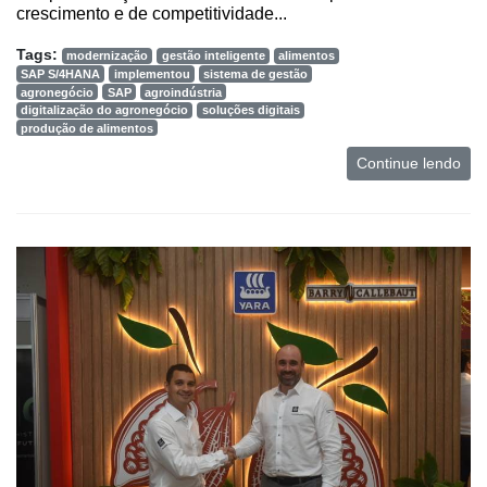
crescimento e de competitividade...
Tags:
modernização
gestão inteligente
alimentos
SAP S/4HANA
implementou
sistema de gestão
agronegócio
SAP
agroindústria
digitalização do agronegócio
soluções digitais
produção de alimentos
Continue lendo