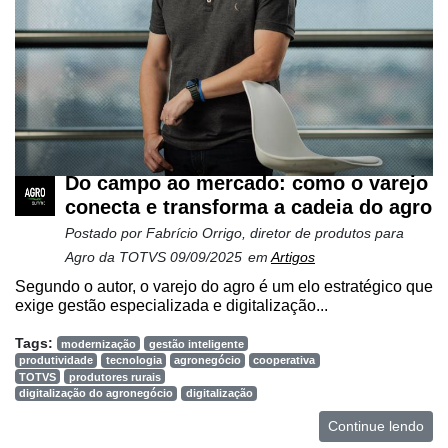
Netrin
Néctar
Tecprime
Agro
Lean
Way
Do campo ao mercado: como o varejo
Consulting
conecta e transforma a cadeia do agro
Postado por
Fabrício Orrigo, diretor de produtos para
Manager
Agro da TOTVS
09/09/2025
em
Artigos
ONE
Segundo o autor, o varejo do agro é um elo estratégico que
CHB
exige gestão especializada e digitalização...
Tags:
modernização
gestão inteligente
produtividade
tecnologia
agronegócio
cooperativa
TOTVS
produtores rurais
digitalização do agronegócio
digitalização
Continue lendo