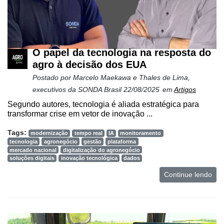
O papel da tecnologia na resposta do
agro à decisão dos EUA
Postado por
Marcelo Maekawa e Thales de Lima,
executivos da SONDA Brasil
22/08/2025
em
Artigos
Segundo autores, tecnologia é aliada estratégica para
transformar crise em vetor de inovação ...
Tags:
modernização
tempo real
IA
monitoramento
tecnologia
agronegócio
gestão
plataforma
mercado nacional
digitalização do agronegócio
soluções digitais
inovação tecnológica
dados
Continue lendo