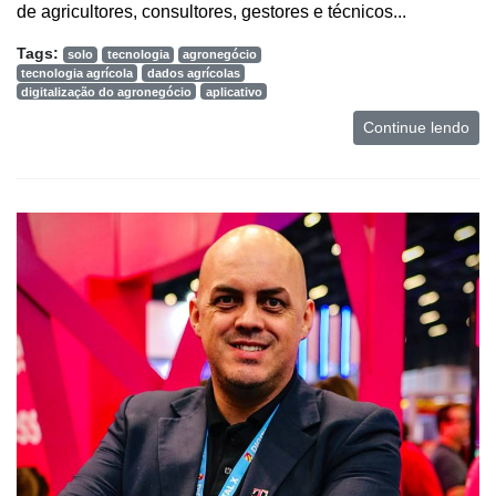
de agricultores, consultores, gestores e técnicos...
Mercado
Tags:
solo
tecnologia
agronegócio
tecnologia agrícola
dados agrícolas
Troca
digitalização do agronegócio
aplicativo
de
Cadeira
Continue lendo
Artigos
Agenda
Agricultura
de
Precisão
Automação
e
Robótica
Conectividade
Dados