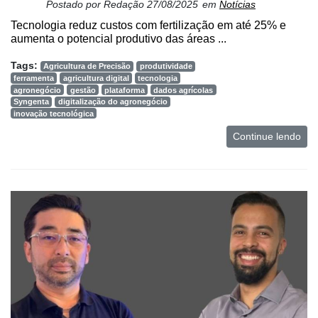
Postado por
Redação
27/08/2025
em
Notícias
Tecnologia reduz custos com fertilização em até 25% e
aumenta o potencial produtivo das áreas ...
Tags:
Agricultura de Precisão
produtividade
ferramenta
agricultura digital
tecnologia
agronegócio
gestão
plataforma
dados agrícolas
Syngenta
digitalização do agronegócio
inovação tecnológica
Continue lendo