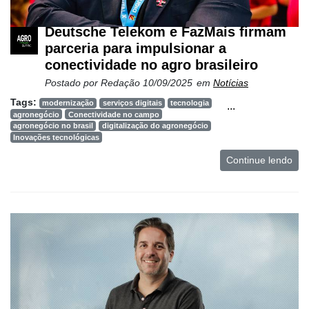
e
Análise
Deutsche Telekom e FazMais firmam
E-
parceria para impulsionar a
Commerce
conectividade no agro brasileiro
Postado por
Redação
10/09/2025
em
Notícias
Informatização
da
Tags:
modernização
serviços digitais
tecnologia
...
agronegócio
Conectividade no campo
Agricultura
agronegócio no brasil
digitalização do agronegócio
Vertical
Inovações tecnológicas
Software
Continue lendo
Empresarial
Tecnologia
para
Recursos
Hídricos
Membros
Liberali