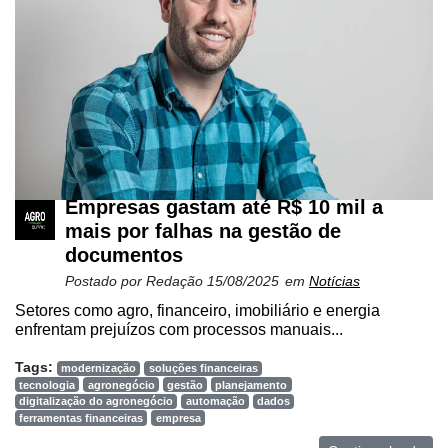
Empresas gastam até R$ 10 mil a
mais por falhas na gestão de
documentos
Postado por
Redação
15/08/2025
em
Notícias
Setores como agro, financeiro, imobiliário e energia
enfrentam prejuízos com processos manuais...
Tags:
modernização
soluções financeiras
tecnologia
agronegócio
gestão
planejamento
digitalização do agronegócio
automação
dados
ferramentas financeiras
empresa