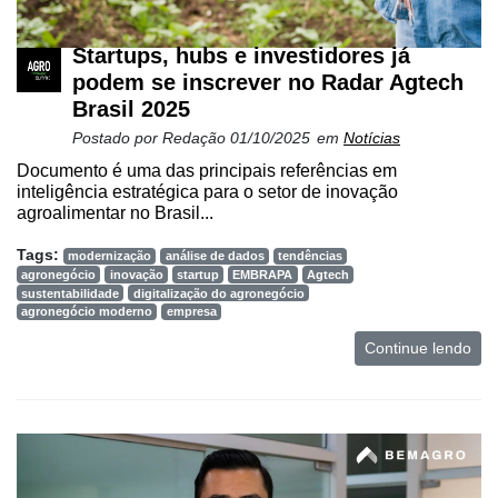
Startups, hubs e investidores já
podem se inscrever no Radar Agtech
Brasil 2025
Postado por
Redação
01/10/2025
em
Notícias
Documento é uma das principais referências em
inteligência estratégica para o setor de inovação
agroalimentar no Brasil...
Tags:
modernização
análise de dados
tendências
agronegócio
inovação
startup
EMBRAPA
Agtech
sustentabilidade
digitalização do agronegócio
agronegócio moderno
empresa
Continue lendo