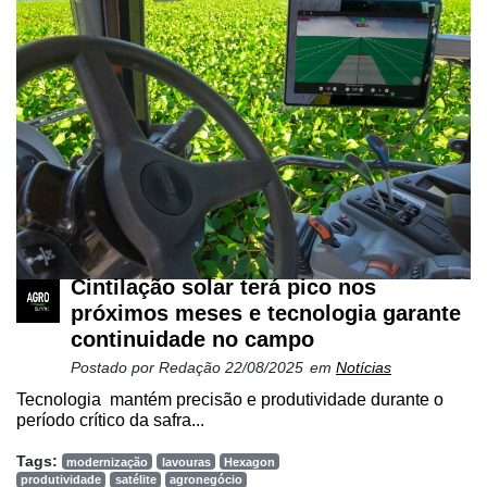
Cintilação solar terá pico nos
próximos meses e tecnologia garante
continuidade no campo
Postado por
Redação
22/08/2025
em
Notícias
Tecnologia mantém precisão e produtividade durante o
período crítico da safra...
Tags:
modernização
lavouras
Hexagon
produtividade
satélite
agronegócio