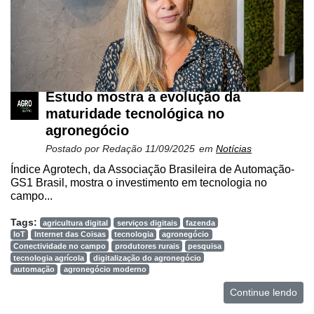
Estudo mostra a evolução da
maturidade tecnológica no
agronegócio
Postado por
Redação
11/09/2025
em
Notícias
Índice Agrotech, da Associação Brasileira de Automação-
GS1 Brasil, mostra o investimento em tecnologia no
campo...
Tags:
agricultura digital
serviços digitais
fazenda
IoT
Internet das Coisas
tecnologia
agronegócio
Conectividade no campo
produtores rurais
pesquisa
tecnologia agrícola
digitalização do agronegócio
automação
agronegócio moderno
Continue lendo