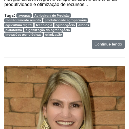
produtividade e otimização de recursos...
Tags:
lavouras
Agricultura de Precisão
monitoramento remoto
produtividade agropecuária
agricultura digital
tecnologia
agronegócio
drones
plataforma
digitalização do agronegócio
Inovações tecnológicas
otimização
Continue lendo