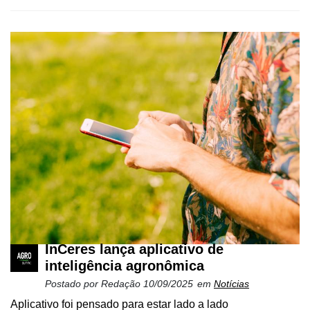
Cadastre-
se
Minha
conta
InCeres lança aplicativo de
inteligência agronômica
Notícias
Postado por
Redação
10/09/2025
em
Notícias
Aplicativo foi pensado para estar lado a lado
Destaque