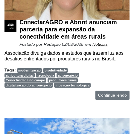
ConectarAGRO e Abrint anunciam
parceria para expansão da
conectividade em áreas rurais
Postado por
Redação
02/09/2025
em
Notícias
Associação divulga dados e estudos que trazem luz aos
desafios enfrentados por produtores rurais no Brasil...
Tags:
modernização
produtividade
agricultura digital
tecnologia
agronegócio
Conectividade no campo
produtores rurais
digitalização do agronegócio
inovação tecnológica
Continue lendo