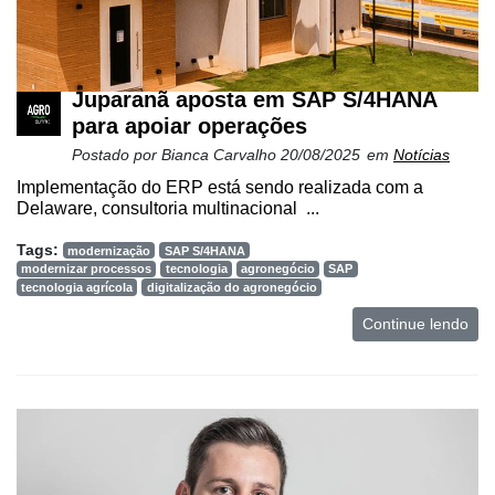
Juparanã aposta em SAP S/4HANA
para apoiar operações
Postado por
Bianca Carvalho
20/08/2025
em
Notícias
Implementação do ERP está sendo realizada com a
Delaware, consultoria multinacional ...
Tags:
modernização
SAP S/4HANA
modernizar processos
tecnologia
agronegócio
SAP
tecnologia agrícola
digitalização do agronegócio
Continue lendo