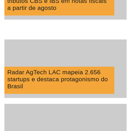
tributos CBS e IBS em notas fiscais
a partir de agosto
Radar AgTech LAC mapeia 2.656
startups e destaca protagonismo do
Brasil