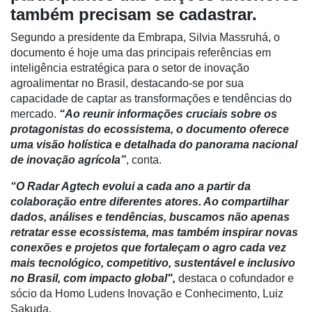
Destaque
também precisam se cadastrar.
Mercado
Segundo a presidente da Embrapa, Silvia Massruhá, o
documento é hoje uma das principais referências em
Troca
inteligência estratégica para o setor de inovação
de
agroalimentar no Brasil, destacando-se por sua
Cadeira
capacidade de captar as transformações e tendências do
mercado.
“Ao reunir informações cruciais sobre os
Artigos
protagonistas do ecossistema, o documento oferece
Agenda
uma visão holística e detalhada do panorama nacional
de inovação agrícola”
, conta.
Agricultura
de
“O Radar Agtech evolui a cada ano a partir da
Precisão
colaboração entre diferentes atores. Ao compartilhar
dados, análises e tendências, buscamos não apenas
Automação
retratar esse ecossistema, mas também inspirar novas
e
conexões e projetos que fortaleçam o agro cada vez
Robótica
mais tecnológico, competitivo, sustentável e inclusivo
no Brasil, com impacto global",
destaca o cofundador e
Conectividade
sócio da Homo Ludens Inovação e Conhecimento, Luiz
Sakuda.
Dados