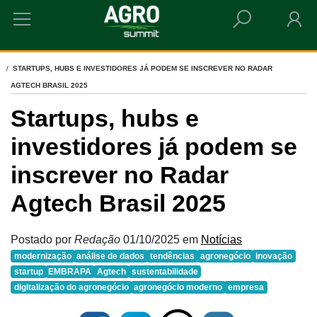
HOME
STARTUPS, HUBS E INVESTIDORES JÁ PODEM SE INSCREVER NO RADAR
AGTECH BRASIL 2025
Startups, hubs e
investidores já podem se
inscrever no Radar
Agtech Brasil 2025
Postado por
Redação
01/10/2025
em
Notícias
modernização
análise de dados
tendências
agronegócio
inovação
startup
EMBRAPA
Agtech
sustentabilidade
digitalização do agronegócio
agronegócio moderno
empresa