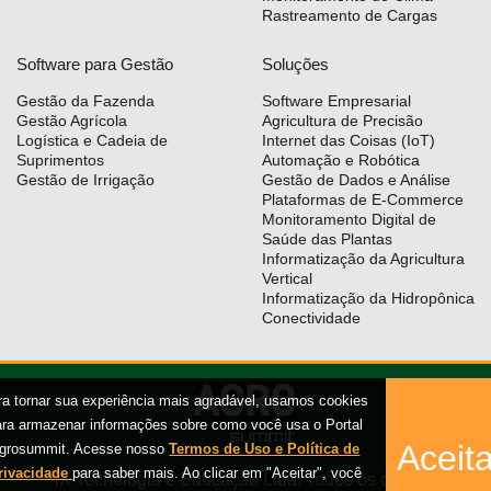
Rastreamento de Cargas
Software para Gestão
Soluções
Gestão da Fazenda
Software Empresarial
Gestão Agrícola
Agricultura de Precisão
Logística e Cadeia de
Internet das Coisas (IoT)
Suprimentos
Automação e Robótica
Gestão de Irrigação
Gestão de Dados e Análise
Plataformas de E-Commerce
Monitoramento Digital de
Saúde das Plantas
Informatização da Agricultura
Vertical
Informatização da Hidropônica
Conectividade
ra tornar sua experiência mais agradável, usamos cookies
ara armazenar informações sobre como você usa o Portal
Aceita
grosummit. Acesse nosso
Termos de Uso e Política de
rivacidade
para saber mais. Ao clicar em "Aceitar", você
iX Tecnologia e Educação Ltda. Todos os direitos