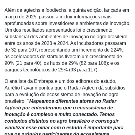
e
Além de agtechs e foodtechs, a quinta edição, lançada em
Análise
março de 2025, passou a incluir informações mais
aprofundadas sobre investidores e ambientes de inovação.
E-
Um dos resultados apresentados foi o crescimento
Commerce
substancial dos ambientes de inovação no agro brasileiro
Informatização
entre os anos de 2023 e 2024. As incubadoras passaram
da
de 32 para 107, representando um incremento de 224%;
Agricultura
as aceleradoras de startups tiveram um crescimento de
Vertical
90% (21 para 40), os hubs de 29% (82 para 106); e os
parques tecnológicos de 25% (93 para 117).
Software
Empresarial
O analista da Embrapa e um dos editores do estudo,
Aurélio Favarin pontua que o Radar Agtech dá subsídios
Tecnologia
para a evolução do ecossistema de inovação no agro
para
brasileiro.
“Mapeamos diferentes atores no Radar
Recursos
Agtech por entendermos que o ecossistema de
Hídricos
inovação é complexo e muito conectado. Temos
contextos distintos no agro brasileiro e conseguir
Membros
viabilizar esse olhar com o estudo é importante para
que os próprios participantes do ecossistema
Liberali