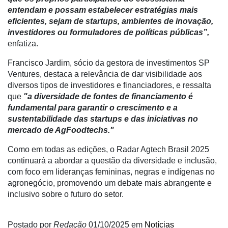
entendam e possam estabelecer estratégias mais
Netrin
eficientes, sejam de startups, ambientes de inovação,
investidores ou formuladores de políticas públicas”,
Néctar
enfatiza.
Tecprime
Francisco Jardim, sócio da gestora de investimentos SP
Agro
Ventures, destaca a relevância de dar visibilidade aos
diversos tipos de investidores e financiadores, e ressalta
Lean
que
"a diversidade de fontes de financiamento é
Way
fundamental para garantir o crescimento e a
Consulting
sustentabilidade das startups e das iniciativas no
Manager
mercado de AgFoodtechs."
ONE
Como em todas as edições, o Radar Agtech Brasil 2025
CHB
continuará a abordar a questão da diversidade e inclusão,
com foco em lideranças femininas, negras e indígenas no
agronegócio, promovendo um debate mais abrangente e
inclusivo sobre o futuro do setor.
Postado por
Redação
01/10/2025
em
Notícias