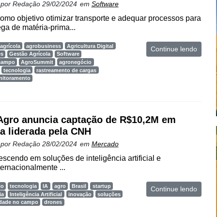
 por
Redação
29/02/2024
em
Software
omo objetivo otimizar transporte e adequar processos para
ega de matéria-prima...
agrícola
agrobusiness
Agricultura Digital
Continue lendo
es
Gestão Agrícola
Software
 campo
AgroSummit
agronegócio
tecnologia
rastreamento de cargas
nitoramento
gro anuncia captação de R$10,2M em
a liderada pela CNH
 por
Redação
28/02/2024
em
Mercado
escendo em soluções de inteligência artificial e
ernacionalmente ...
io
tecnologia
IA
agro
Brasil
startup
Continue lendo
ia
Inteligência Artificial
inovação
soluções
idade no campo
drones