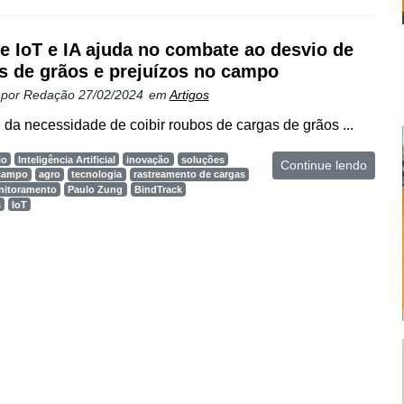
e IoT e IA ajuda no combate ao desvio de
s de grãos e prejuízos no campo
 por
Redação
27/02/2024
em
Artigos
 da necessidade de coibir roubos de cargas de grãos ...
io
Inteligência Artificial
inovação
soluções
Continue lendo
 campo
agro
tecnologia
rastreamento de cargas
nitoramento
Paulo Zung
BindTrack
s
IoT