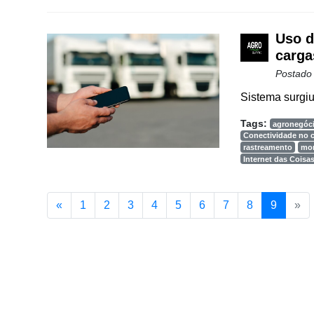
Conectividade
Dados
Uso d
e
carga
Análise
Postado
E-
Sistema surgiu
Commerce
Tags:
agronegóc
Informatização
Conectividade no
rastreamento
mo
da
Internet das Coisa
Agricultura
Vertical
«
1
2
3
4
5
6
7
8
9
»
Software
Empresarial
Tecnologia
para
Recursos
Hídricos