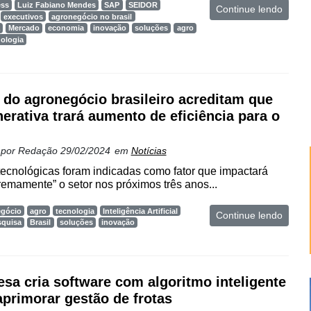
ess
Luiz Fabiano Mendes
SAP
SEIDOR
Continue lendo
executivos
agronegócio no brasil
Mercado
economia
inovação
soluções
agro
nologia
do agronegócio brasileiro acreditam que
nerativa trará aumento de eficiência para o
 por
Redação
29/02/2024
em
Notícias
ecnológicas foram indicadas como fator que impactará
tremamente” o setor nos próximos três anos...
egócio
agro
tecnologia
Inteligência Artificial
Continue lendo
squisa
Brasil
soluções
inovação
sa cria software com algoritmo inteligente
aprimorar gestão de frotas