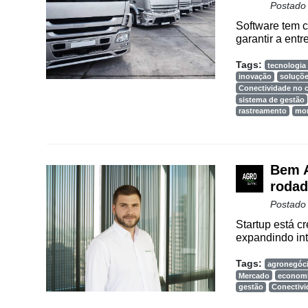
Postado
Notícias
Software tem c
garantir a entr
Destaque
Tags:
tecnologia 
Mercado
inovação
soluçõ
Conectividade no
Troca
sistema de gestão
de
rastreamento
mo
Cadeira
Artigos
Bem A
Agenda
rodad
Agricultura
Postado
de
Startup está cr
Precisão
expandindo int
Automação
Tags:
agronegóc
e
Mercado
econom
gestão
Conectiv
Robótica