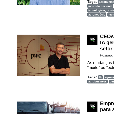
Tags:
agrobusin
mercado nacional
tecnologia agrícola
agronegócio
tec
CEOs 
IA ge
setor
Postado
As mudanças t
“muito” ou “ex
Cadastre-
Tags:
IA
agron
se
agrobusiness
pe
Minha
conta
Empre
para 