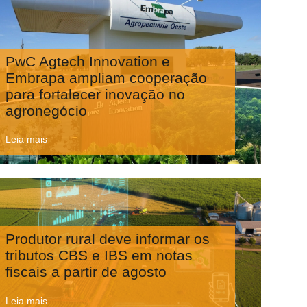
PwC Agtech Innovation e
Embrapa ampliam cooperação
para fortalecer inovação no
agronegócio
Leia mais
Produtor rural deve informar os
tributos CBS e IBS em notas
fiscais a partir de agosto
Leia mais