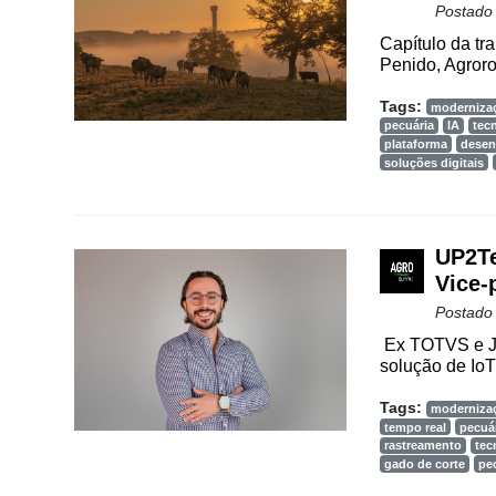
Way
Postado
Consulting
Capítulo da tr
Penido, Agroro
Manager
ONE
Tags:
moderniza
pecuária
IA
tec
CHB
plataforma
desen
soluções digitais
UP2Te
Vice-
Postado
Ex TOTVS e JA
solução de IoT
Tags:
moderniza
tempo real
pecuá
rastreamento
tec
gado de corte
pec