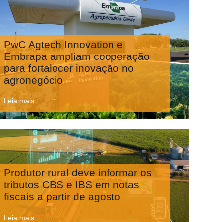
PwC Agtech Innovation e
Embrapa ampliam cooperação
para fortalecer inovação no
agronegócio
Leia mais
Produtor rural deve informar os
tributos CBS e IBS em notas
fiscais a partir de agosto
Leia mais