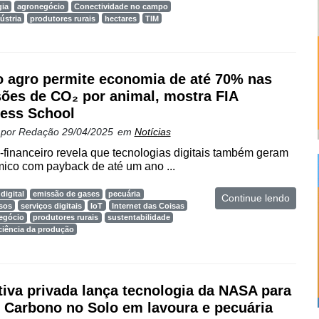
gia
agronegócio
Conectividade no campo
ústria
produtores rurais
hectares
TIM
o agro permite economia de até 70% nas
ões de CO₂ por animal, mostra FIA
ess School
 por
Redação
29/04/2025
em
Notícias
-financeiro revela que tecnologias digitais também geram
ico com payback de até um ano ...
digital
emissão de gases
pecuária
Continue lendo
sos
serviços digitais
IoT
Internet das Coisas
egócio
produtores rurais
sustentabilidade
iciência da produção
ativa privada lança tecnologia da NASA para
 Carbono no Solo em lavoura e pecuária