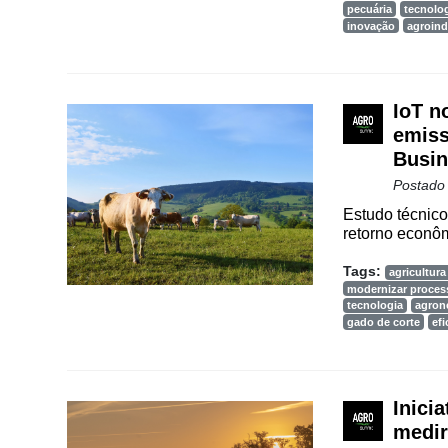
pecuária
tecnolo
Vertical
inovação
agroind
Software
Empresarial
IoT n
Tecnologia
para
emiss
Recursos
Busin
Hídricos
Postado
Membros
Estudo técnico
retorno econôm
Liberali
Tags:
agricultura 
Netrin
modernizar proces
tecnologia
agron
gado de corte
ef
Néctar
Tecprime
Agro
Inici
Lean
medir