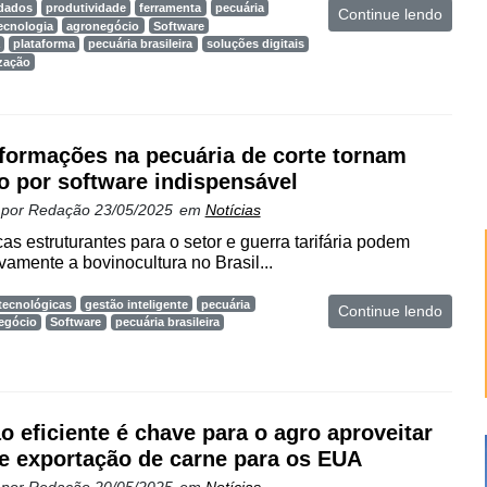
 dados
produtividade
ferramenta
pecuária
Continue lendo
ecnologia
agronegócio
Software
plataforma
pecuária brasileira
soluções digitais
zação
formações na pecuária de corte tornam
o por software indispensável
 por
Redação
23/05/2025
em
Notícias
cas estruturantes para o setor e guerra tarifária podem
vamente a bovinocultura no Brasil...
tecnológicas
gestão inteligente
pecuária
Continue lendo
egócio
Software
pecuária brasileira
o eficiente é chave para o agro aproveitar
de exportação de carne para os EUA