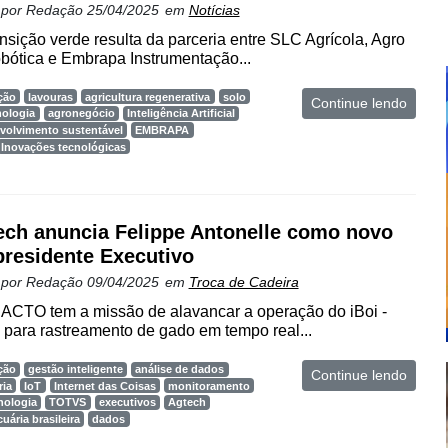
 por
Redação
25/04/2025
em
Notícias
ansição verde resulta da parceria entre SLC Agrícola, Agro
bótica e Embrapa Instrumentação...
ção
lavouras
agricultura regenerativa
solo
Continue lendo
nologia
agronegócio
Inteligência Artificial
volvimento sustentável
EMBRAPA
Inovações tecnológicas
ch anuncia Felippe Antonelle como novo
presidente Executivo
 por
Redação
09/04/2025
em
Troca de Cadeira
CTO tem a missão de alavancar a operação do iBoi -
 para rastreamento de gado em tempo real...
ção
gestão inteligente
análise de dados
Continue lendo
ria
IoT
Internet das Coisas
monitoramento
nologia
TOTVS
executivos
Agtech
uária brasileira
dados