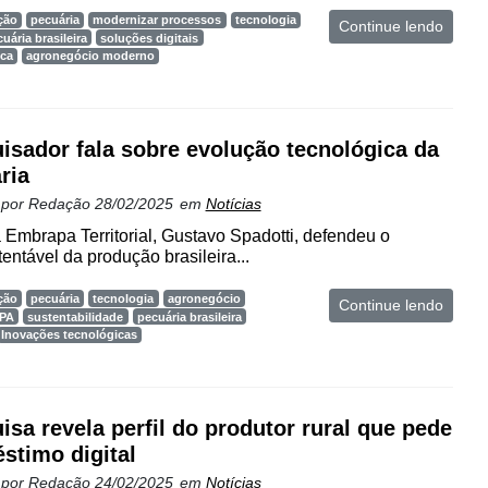
ção
pecuária
modernizar processos
tecnologia
Continue lendo
uária brasileira
soluções digitais
ica
agronegócio moderno
isador fala sobre evolução tecnológica da
ria
 por
Redação
28/02/2025
em
Notícias
 Embrapa Territorial, Gustavo Spadotti, defendeu o
tentável da produção brasileira...
ção
pecuária
tecnologia
agronegócio
Continue lendo
PA
sustentabilidade
pecuária brasileira
Inovações tecnológicas
isa revela perfil do produtor rural que pede
stimo digital
 por
Redação
24/02/2025
em
Notícias