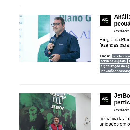
Análi
pecuá
Postado
Programa Plan
fazendas para 
Tags:
moderniza
serviços digitais
digitalização do a
Inovações tecnoló
JetBo
parti
Postado
Iniciativa faz
unidades em op