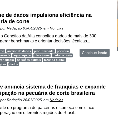
se de dados impulsiona eficiência na
ria de corte
 por
Redação
03/04/2025
em
Notícias
o Genético da Alta consolida dados de mais de 300
gerar benchmarks e orientar decisões técnicas...
ção
análise de dados
produtividade
pecuária
Continue lendo
fazenda
agronegócio
plataforma
gado de corte
gronegócio
soluções digitais
fazenda digital
gicas
dados
v anuncia sistema de franquias e expande
cipação na pecuária de corte brasileira
 por
Redação
26/03/2025
em
Notícias
 parte do programa de parcerias e começa com cinco
eração em diferentes regiões do Brasil...