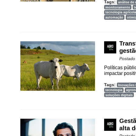
Tags:
análise de
monitoramento
t
tecnologia agrícola
automação
otimi
Trans
gestã
Postado
Políticas públi
impactar positi
Tags:
Inovações 
tecnologia
agron
soluções digitais
Gestã
alta 