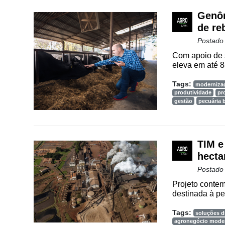
Agenda
Genôm
Agricultura
de re
de
Postado
Precisão
Com apoio de s
eleva em até 88
Automação
e
Tags:
moderniza
Robótica
produtividade
pr
gestão
pecuária b
Conectividade
Dados
e
TIM e
Análise
hecta
E-
Postado
Commerce
Projeto contem
destinada à pe
Informatização
da
Tags:
soluções di
Agricultura
agronegócio mode