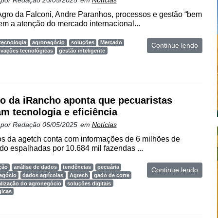
 por
Redação
20/05/2025
em
Notícias
Agro da Falconi, Andre Paranhos, processos e gestão “bem
em a atenção do mercado internacional...
tecnologia
agronegócio
soluções
Mercado
Continue lendo
ovações tecnológicas
gestão inteligente
o da iRancho aponta que pecuaristas
m tecnologia e eficiência
 por
Redação
06/05/2025
em
Notícias
s da agetch conta com informações de 6 milhões de
o espalhadas por 10.684 mil fazendas ...
ção
análise de dados
tendências
pecuária
Continue lendo
egócio
dados agrícolas
Agtech
gado de corte
alização do agronegócio
soluções digitais
gicas