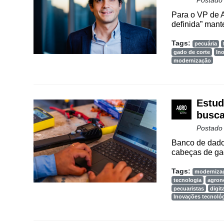
Postado
Para o VP de 
Cadastre-
definida” mant
se
Tags:
pecuária
gado de corte
In
Minha
modernização
conta
Estud
Notícias
busca
Postado
Destaque
Banco de dado
Mercado
cabeças de gad
Troca
Tags:
moderniza
tecnologia
agron
de
pecuaristas
digit
Cadeira
Inovações tecnoló
Artigos