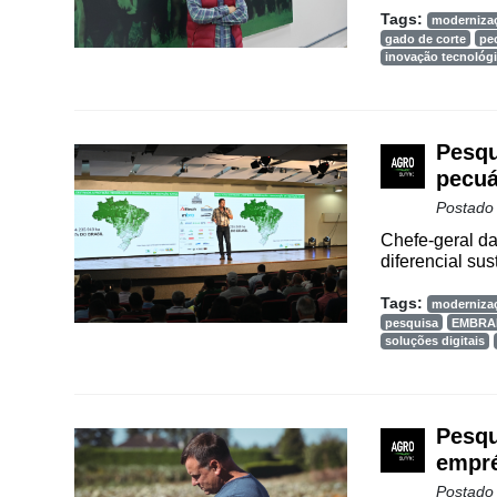
Tags:
moderniza
gado de corte
pec
inovação tecnológ
Pesqu
pecuá
Postado
Chefe-geral da
diferencial sus
Tags:
moderniza
pesquisa
EMBRA
soluções digitais
Pesqu
empré
Postado