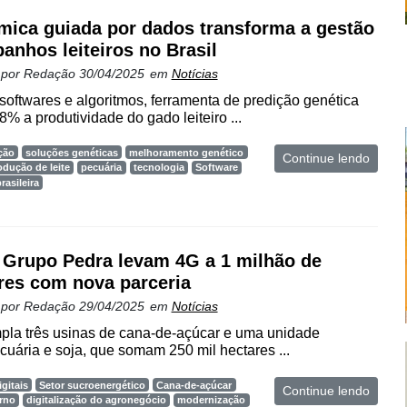
ica guiada por dados transforma a gestão
banhos leiteiros no Brasil
 por
Redação
30/04/2025
em
Notícias
oftwares e algoritmos, ferramenta de predição genética
% a produtividade do gado leiteiro ...
ção
soluções genéticas
melhoramento genético
Continue lendo
odução de leite
pecuária
tecnologia
Software
rasileira
 Grupo Pedra levam 4G a 1 milhão de
res com nova parceria
 por
Redação
29/04/2025
em
Notícias
pla três usinas de cana-de-açúcar e uma unidade
cuária e soja, que somam 250 mil hectares ...
gitais
Setor sucroenergético
Cana-de-açúcar
Continue lendo
rno
digitalização do agronegócio
modernização