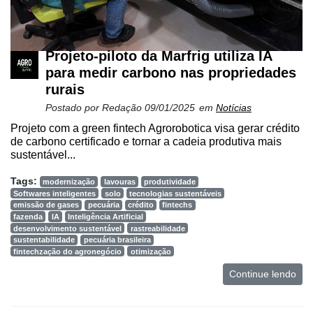
Projeto-piloto da Marfrig utiliza IA
para medir carbono nas propriedades
rurais
Postado por
Redação
09/01/2025
em
Notícias
Projeto com a green fintech Agrorobotica visa gerar crédito
de carbono certificado e tornar a cadeia produtiva mais
sustentável...
Tags:
modernização
lavouras
produtividade
Softwares inteligentes
solo
tecnologias sustentáveis
emissão de gases
pecuária
crédito
fintechs
fazenda
IA
Inteligência Artificial
desenvolvimento sustentável
rastreabilidade
sustentabilidade
pecuária brasileira
fintechzação do agronegócio
otimização
Continue lendo