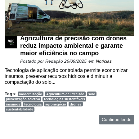
Agricultura de precisão com drones
reduz impacto ambiental e garante
maior eficiência no campo
Postado por
Redação
26/09/2025
em
Notícias
Cadastre-
Tecnologia de aplicação controlada permite economizar
se
insumos, preservar recursos hídricos e diminuir a
compactação do solo...
Minha
Tags:
modernização
Agricultura de Precisão
solo
pulverização seletiva
tecnologias sustentáveis
conta
insumos
tecnologia
agronegócio
drones
sustentabilidade
Continue lendo
Notícias
Destaque