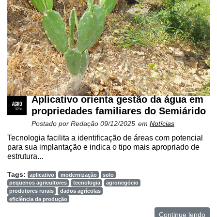
Aplicativo orienta gestão da água em
propriedades familiares do Semiárido
Postado por
Redação
09/12/2025
em
Notícias
Tecnologia facilita a identificação de áreas com potencial
para sua implantação e indica o tipo mais apropriado de
estrutura...
Tags:
aplicativo
modernização
solo
pequenos agricultores
tecnologia
agronegócio
produtores rurais
dados agrícolas
eficiência da produção
Continue lendo