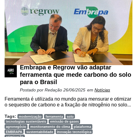
Embrapa e Regrow vão adaptar
ferramenta que mede carbono do solo
para o Brasil
Postado por
Redação
26/06/2025
em
Notícias
Ferramenta é utilizada no mundo para mensurar e otimizar
o sequestro de carbono e a fixação de nitrogênio no solo...
Tags:
modernização
ferramenta
solo
tecnologias sustentáveis
emissão de gases
agronegócio
monitoramento do clima
plataforma
EMBRAPA
sustentabilidade
inovação tecnológica
otimização