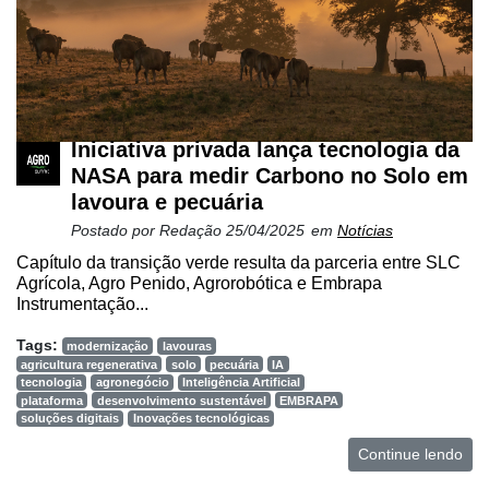
Iniciativa privada lança tecnologia da
NASA para medir Carbono no Solo em
lavoura e pecuária
Postado por
Redação
25/04/2025
em
Notícias
Capítulo da transição verde resulta da parceria entre SLC
Agrícola, Agro Penido, Agrorobótica e Embrapa
Instrumentação...
Tags:
modernização
lavouras
agricultura regenerativa
solo
pecuária
IA
tecnologia
agronegócio
Inteligência Artificial
plataforma
desenvolvimento sustentável
EMBRAPA
soluções digitais
Inovações tecnológicas
Continue lendo