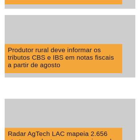
Produtor rural deve informar os
tributos CBS e IBS em notas fiscais
a partir de agosto
Radar AgTech LAC mapeia 2.656