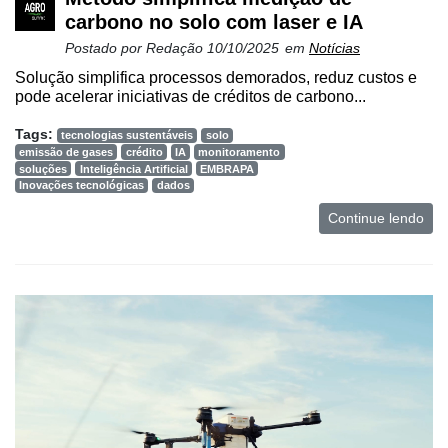
carbono no solo com laser e IA
Postado por
Redação
10/10/2025
em
Notícias
Solução simplifica processos demorados, reduz custos e
pode acelerar iniciativas de créditos de carbono...
Tags:
tecnologias sustentáveis
solo
emissão de gases
crédito
IA
monitoramento
soluções
Inteligência Artificial
EMBRAPA
Inovações tecnológicas
dados
Continue lendo