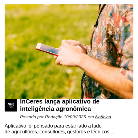
Mercado
Troca
de
Cadeira
Artigos
Agenda
Agricultura
de
Precisão
Automação
InCeres lança aplicativo de
e
inteligência agronômica
Robótica
Postado por
Redação
10/09/2025
em
Notícias
Conectividade
Aplicativo foi pensado para estar lado a lado
de agricultores, consultores, gestores e técnicos...
Dados