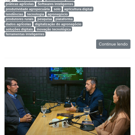
práticas agrícolas
Softwares inteligentes
produtividade agropecuária
solo
agricultura digital
tendências
tecnologia
agronegócio
produtores rurais
pesquisa
plataforma
dados agrícolas
digitalização do agronegócio
soluções digitais
inovação tecnológica
ferramentas inteligentes
Continue lendo