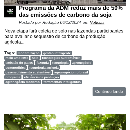
Programa da ADM reduz mais de 50%
das emissões de carbono da soja
Postado por
Redação
06/12/2024
em
Notícias
Nova etapa fará coleta de solo nas fazendas participantes
para avaliar o sequestro de carbono da produção
agrícola...
Tags:
modernização
gestão inteligente
meio ambiente
solo
tecnologias sustentáveis
emissão de gases
fazenda
tecnologia
agronegócio
commodities
tecnologia agrícola
desenvolvimento sustentável
agronegócio no brasil
programa
eficiência da produção
agronegócio moderno
ferramentas inteligentes
Continue lendo