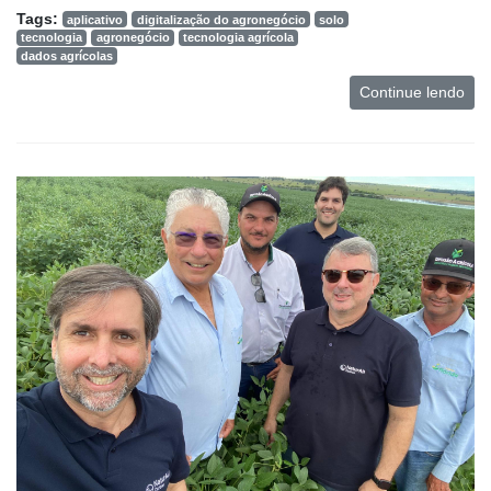
e
Tags:
aplicativo
digitalização do agronegócio
solo
Análise
tecnologia
agronegócio
tecnologia agrícola
dados agrícolas
E-
Continue lendo
Commerce
Informatização
da
Agricultura
Vertical
Software
Empresarial
Tecnologia
para
Recursos
Hídricos
Membros
Liberali