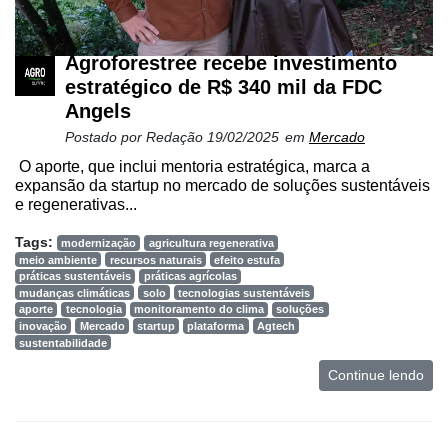
Agroforestree recebe investimento
estratégico de R$ 340 mil da FDC
Angels
Postado por
Redação
19/02/2025
em
Mercado
O aporte, que inclui mentoria estratégica, marca a
expansão da startup no mercado de soluções sustentáveis
e regenerativas...
Tags:
modernização
agricultura regenerativa
meio ambiente
recursos naturais
efeito estufa
práticas sustentáveis
práticas agrícolas
mudanças climáticas
solo
tecnologias sustentáveis
aporte
tecnologia
monitoramento do clima
soluções
inovação
Mercado
startup
plataforma
Agtech
sustentabilidade
Continue lendo