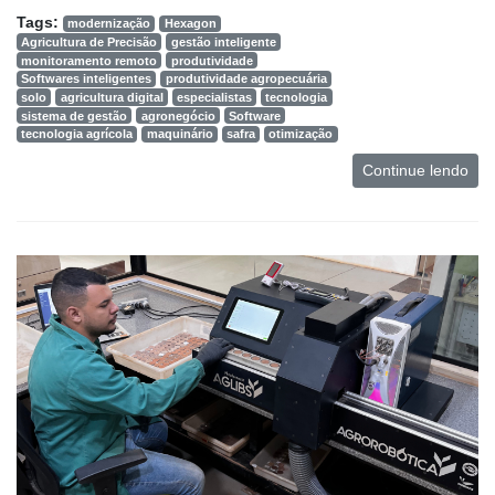
Tags:
modernização
Hexagon
Agricultura de Precisão
gestão inteligente
monitoramento remoto
produtividade
Softwares inteligentes
produtividade agropecuária
solo
agricultura digital
especialistas
tecnologia
sistema de gestão
agronegócio
Software
tecnologia agrícola
maquinário
safra
otimização
Continue lendo