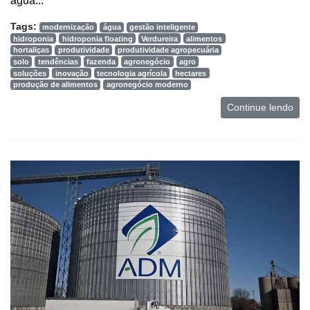
água...
Tags:
modernização
água
gestão inteligente
hidroponia
hidroponia floating
Verdureira
alimentos
hortaliças
produtividade
produtividade agropecuária
solo
tendências
fazenda
agronegócio
agro
soluções
inovação
tecnologia agrícola
hectares
produção de alimentos
agronegócio moderno
Continue lendo