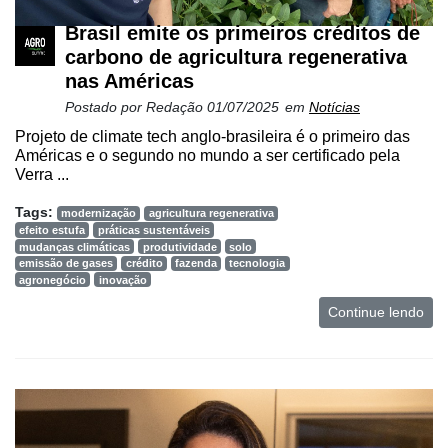
Netrin
Brasil emite os primeiros créditos de
carbono de agricultura regenerativa
Néctar
nas Américas
Tecprime
Postado por
Redação
01/07/2025
em
Notícias
Agro
Projeto de climate tech anglo-brasileira é o primeiro das
Américas e o segundo no mundo a ser certificado pela
Lean
Verra ...
Way
Consulting
Tags:
modernização
agricultura regenerativa
efeito estufa
práticas sustentáveis
Manager
mudanças climáticas
produtividade
solo
ONE
emissão de gases
crédito
fazenda
tecnologia
agronegócio
inovação
CHB
Continue lendo