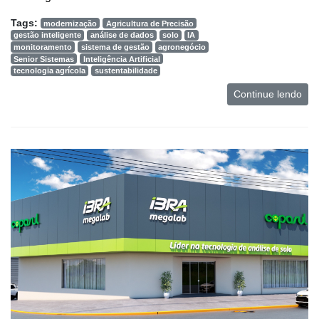
Tags:
modernização
Agricultura de Precisão
gestão inteligente
análise de dados
solo
IA
monitoramento
sistema de gestão
agronegócio
Senior Sistemas
Inteligência Artificial
tecnologia agrícola
sustentabilidade
Continue lendo