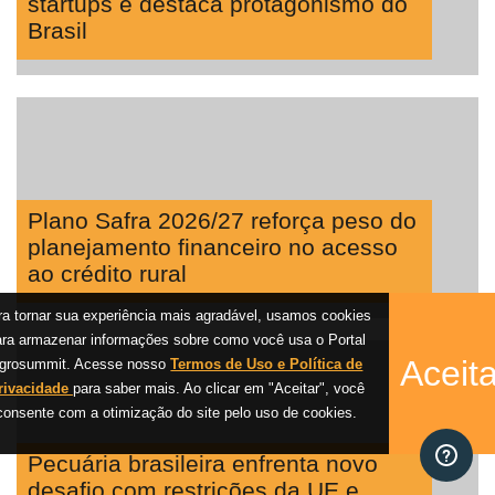
startups e destaca protagonismo do
Brasil
Plano Safra 2026/27 reforça peso do
planejamento financeiro no acesso
ao crédito rural
ra tornar sua experiência mais agradável, usamos cookies
ara armazenar informações sobre como você usa o Portal
Aceita
grosummit. Acesse nosso
Termos de Uso e Política de
rivacidade
para saber mais. Ao clicar em "Aceitar", você
consente com a otimização do site pelo uso de cookies.
Pecuária brasileira enfrenta novo
desafio com restrições da UE e