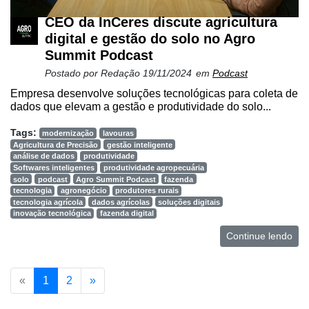
CEO da InCeres discute agricultura
digital e gestão do solo no Agro
Summit Podcast
Postado por
Redação
19/11/2024
em
Podcast
Empresa desenvolve soluções tecnológicas para coleta de
dados que elevam a gestão e produtividade do solo...
Tags:
modernização
lavouras
Agricultura de Precisão
gestão inteligente
análise de dados
produtividade
Softwares inteligentes
produtividade agropecuária
solo
podcast
Agro Summit Podcast
fazenda
tecnologia
agronegócio
produtores rurais
tecnologia agrícola
dados agrícolas
soluções digitais
inovação tecnológica
fazenda digital
Continue lendo
«
1
2
»