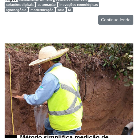
soluções digitais
automação
Inovações tecnológicas
agronegócio
modernização
solo
IA
Continue lendo
Método simplifica medição de