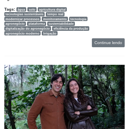
Tags:
água
solo
agricultura digital
tecnologias sustentáveis
tempo real
modernizar processos
monitoramento
tecnologia
agronegócio
plataforma
sustentabilidade
digitalização do agronegócio
eficiência da produção
agronegócio moderno
Irrigação
Continue lendo