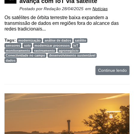
avança com IoT via satélite
Postado por
Redação
28/04/2025
em
Notícias
Os satélites de órbita terrestre baixa expandem a
transmissão de dados em regiões fora do alcance das
redes tradicionais...
Tags:
modernização
análise de dados
satélite
sensores
solo
modernizar processos
IoT
monitoramento
rastreamento
agronegócio
Conectividade no campo
desenvolvimento sustentável
dados
Continue lendo