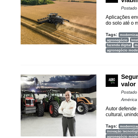
viabi
Postado
Aplicações env
do solo até o 
Tags:
moderniza
agronegócio
Inte
fazenda digital
m
agronegócio mode
Segur
valor
Postado
América
Autor defende 
cultural, unin
Tags:
moderniza
inovação tecnológ
agronegócio mode