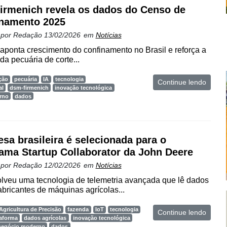
irmenich revela os dados do Censo de
namento 2025
 por
Redação
13/02/2026
em
Notícias
ponta crescimento do confinamento no Brasil e reforça a
a pecuária de corte...
ção
pecuária
IA
tecnologia
Continue lendo
al
dsm-firmenich
inovação tecnológica
rno
dados
sa brasileira é selecionada para o
ama Startup Collaborator da John Deere
 por
Redação
12/02/2026
em
Notícias
lveu uma tecnologia de telemetria avançada que lê dados
abricantes de máquinas agrícolas...
Agricultura de Precisão
fazenda
IoT
tecnologia
Continue lendo
taforma
dados agrícolas
inovação tecnológica
negócio moderno
dados