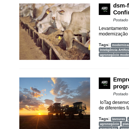
Agenda
dsm-f
Confi
Agricultura
Postado
de
Precisão
Levantamento a
modernização d
Automação
e
Tags:
moderniza
Inteligência Artifici
Robótica
agronegócio mode
Conectividade
Dados
Empre
e
Análise
progr
Postado
E-
IoTag desenvo
Commerce
de diferentes f
Informatização
Tags:
lavouras
da
agronegócio
pla
Agricultura
maquinário
agro