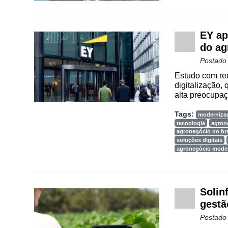
EY ap
do ag
Postado
Estudo com rec
digitalização, 
alta preocupa
Tags:
moderniza
tecnologia
agron
agronegócio no bra
soluções digitais
agronegócio mode
Solin
gestã
Postado