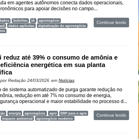
da em agentes autônomos conecta dados operacionais,
gronômicos para apoiar decisões no campo...
 dados
Solinftec
IA
agronegócio
Continue lendo
sil
dados agrícolas
digitalização do agronegócio
rno
li reduz até 39% o consumo de amônia e
 eficiência energética em sua planta
ífica
 por
Redação
24/03/2026
em
Notícias
 de sistema automatizado de purga garante redução no
ônia, redução em até 7% no consumo de energia,
urança operacional e maior estabilidade no processo d...
ção
energia
agronegócio
agro
ERP para o agro
Continue lendo
impacto ambiental
agronegócio moderno