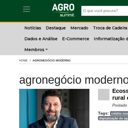
Notícias
Destaque
Mercado
Troca de Cadeira
Dados e Análise
E-Commerce
Informatização d
Membros
HOME
AGRONEGÓCIO MODERNO
agronegócio modern
Ecoss
rural
Postado
Tags:
crédito rura
digitalização do a