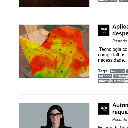
Vertical
Software
Empresarial
Aplic
Tecnologia
despe
para
Postado
Recursos
Tecnologia com
Hídricos
corrigir falhas
necessidade...
Membros
Tags:
lavouras
Liberali
fazenda
tecnolog
inovação tecnológ
Netrin
Néctar
Autom
Tecprime
Agro
requa
Postado
Lean
Estudo da Pear