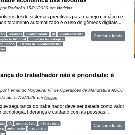
lidade econômica das lavouras
 por
Redação
15/01/2026
em
Notícias
olvem desde sistemas preditivos para manejo climático e
monitoramento automatizado e o uso de gêmeos digitais...
ção
lavouras
produtividade
IA
monitoramento
Continue lendo
ligência Artificial
inovação tecnológica
aquinário
Sistema de monitoramento
rno
ança do trabalhador não é prioridade: é
 por
Fernando Nogueira, VP de Operações de Manufatura AGCO
 do Sul
17/12/2025
em
Artigos
que segurança do trabalhador deve ser tratada como valor
do tecnologia, liderança e cuidado com as pessoas...
ção
IA
agronegócio
mão de obra
Continue lendo
ica
automação
maquinário
rno