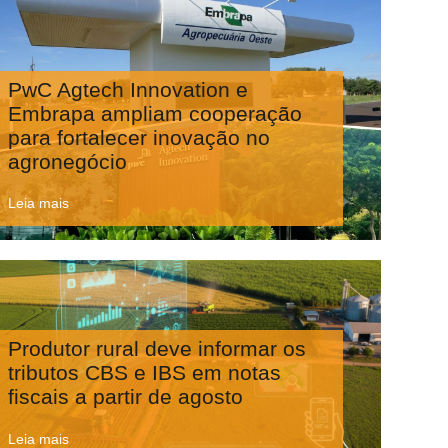
PwC Agtech Innovation e
Embrapa ampliam cooperação
para fortalecer inovação no
agronegócio
Leia mais
Produtor rural deve informar os
tributos CBS e IBS em notas
fiscais a partir de agosto
Leia mais