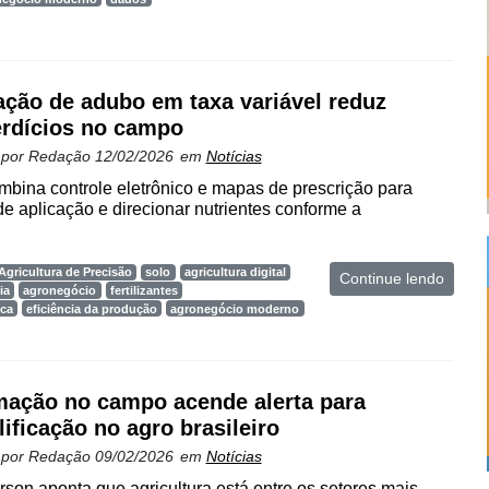
ação de adubo em taxa variável reduz
rdícios no campo
 por
Redação
12/02/2026
em
Notícias
bina controle eletrônico e mapas de prescrição para
 de aplicação e direcionar nutrientes conforme a
Agricultura de Precisão
solo
agricultura digital
Continue lendo
ia
agronegócio
fertilizantes
ica
eficiência da produção
agronegócio moderno
ação no campo acende alerta para
lificação no agro brasileiro
 por
Redação
09/02/2026
em
Notícias
son aponta que agricultura está entre os setores mais