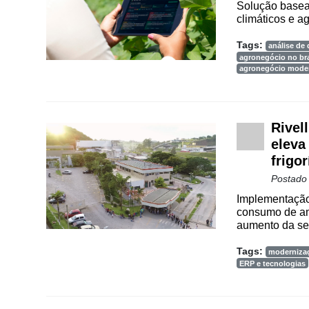
Solução basea
climáticos e a
Cadastre-
se
Tags:
análise de
agronegócio no bra
agronegócio mode
Minha
conta
Rivel
eleva
Notícias
frigor
Postado
Destaque
Implementação
Mercado
consumo de am
aumento da seg
Troca
de
Tags:
moderniza
ERP e tecnologias
Cadeira
Artigos