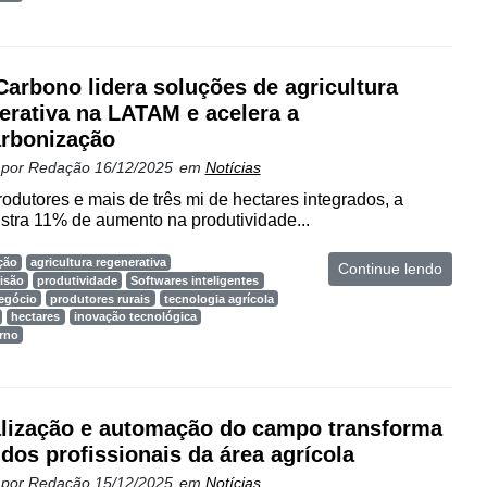
arbono lidera soluções de agricultura
erativa na LATAM e acelera a
rbonização
 por
Redação
16/12/2025
em
Notícias
rodutores e mais de três mi de hectares integrados, a
istra 11% de aumento na produtividade...
ção
agricultura regenerativa
Continue lendo
cisão
produtividade
Softwares inteligentes
egócio
produtores rurais
tecnologia agrícola
hectares
inovação tecnológica
rno
alização e automação do campo transforma
l dos profissionais da área agrícola
 por
Redação
15/12/2025
em
Notícias