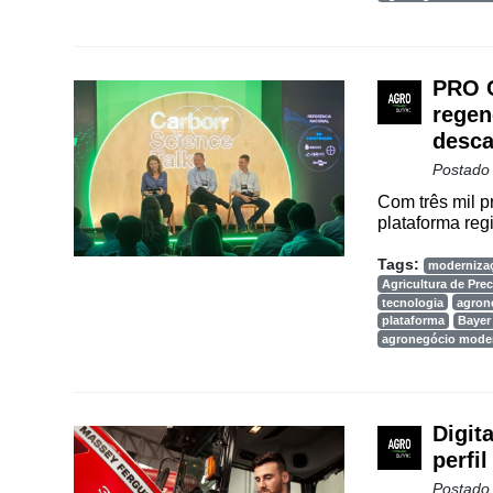
PRO C
regen
desca
Postado
Com três mil p
plataforma reg
Tags:
moderniza
Agricultura de Pre
tecnologia
agron
plataforma
Bayer
agronegócio mode
Digit
perfi
Postado