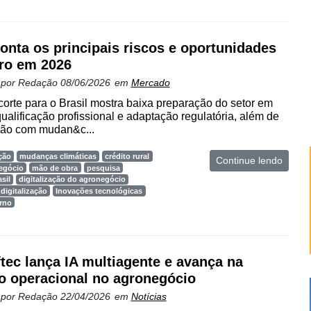
onta os principais riscos e oportunidades
ro em 2026
 por
Redação
08/06/2026
em
Mercado
orte para o Brasil mostra baixa preparação do setor em
qualificação profissional e adaptação regulatória, além de
ção com mudan&c...
ção
mudanças climáticas
crédito rural
Continue lendo
egócio
mão de obra
pesquisa
sil
digitalização do agronegócio
digitalização
Inovações tecnológicas
rno
ftec lança IA multiagente e avança na
o operacional no agronegócio
 por
Redação
22/04/2026
em
Notícias