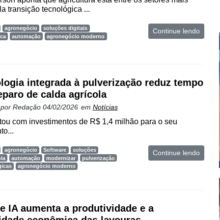
 transição tecnológica ...
agronegócio
soluções digitais
Continue lendo
ica
automação
agronegócio moderno
logia integrada à pulverização reduz tempo
eparo de calda agrícola
 por
Redação
04/02/2026
em
Notícias
tou com investimentos de R$ 1,4 milhão para o seu
o...
agronegócio
Software
soluções
Continue lendo
ola
automação
modernizar
pulverização
gicas
agronegócio moderno
e IA aumenta a produtividade e a