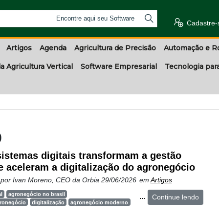
Encontre aqui seu Software
Cadastre-
Artigos
Agenda
Agricultura de Precisão
Automação e R
a Agricultura Vertical
Software Empresarial
Tecnologia par
o
istemas digitais transformam a gestão
 e aceleram a digitalização do agronegócio
 por
Ivan Moreno, CEO da Orbia
29/06/2026
em
Artigos
l
agronegócio no brasil
...
Continue lendo
gronegócio
digitalização
agronegócio moderno