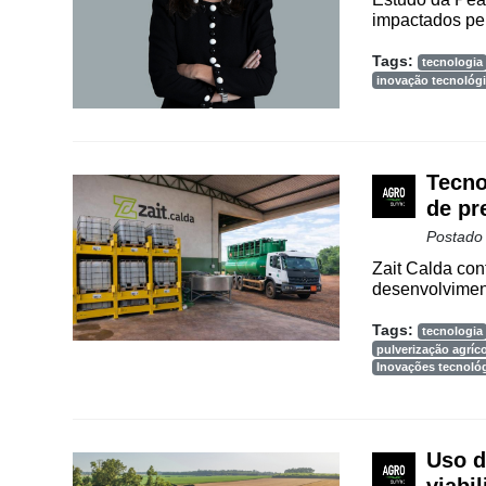
Way
impactados pela
Consulting
Tags:
tecnologia
Manager
inovação tecnológ
ONE
CHB
Tecno
de pr
Postado
Zait Calda con
desenvolviment
Tags:
tecnologia
pulverização agríc
Inovações tecnoló
Uso d