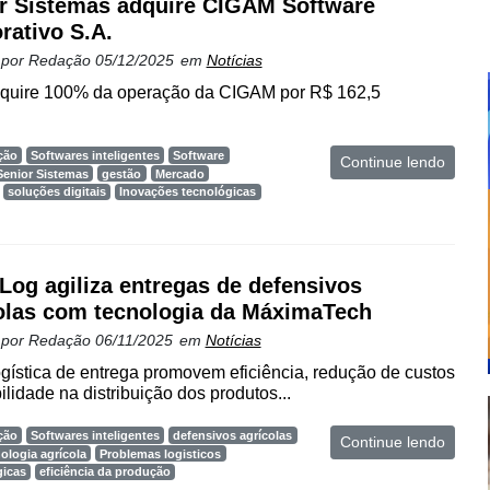
r Sistemas adquire CIGAM Software
rativo S.A.
 por
Redação
05/12/2025
em
Notícias
uire 100% da operação da CIGAM por R$ 162,5
ção
Softwares inteligentes
Software
Continue lendo
Senior Sistemas
gestão
Mercado
soluções digitais
Inovações tecnológicas
Log agiliza entregas de defensivos
olas com tecnologia da MáximaTech
 por
Redação
06/11/2025
em
Notícias
gística de entrega promovem eficiência, redução de custos
ilidade na distribuição dos produtos...
ção
Softwares inteligentes
defensivos agrícolas
Continue lendo
ologia agrícola
Problemas logisticos
gicas
eficiência da produção