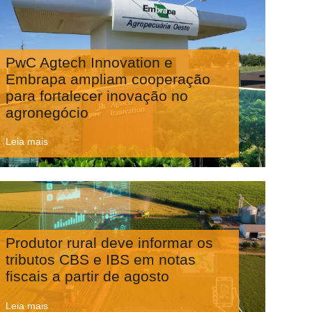
PwC Agtech Innovation e
Embrapa ampliam cooperação
para fortalecer inovação no
agronegócio
Leia mais
Produtor rural deve informar os
tributos CBS e IBS em notas
fiscais a partir de agosto
Leia mais