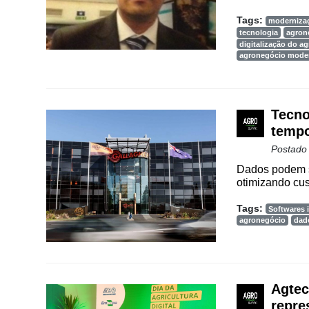
Tags:
moderniza
tecnologia
agron
digitalização do a
agronegócio mode
Tecno
tempo
Postado
Dados podem s
otimizando cus
Tags:
Softwares i
agronegócio
dad
Agtec
repre