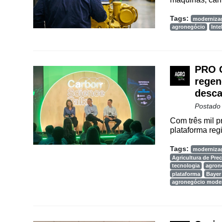
Vertical
Tags:
moderniza
Software
agronegócio
Inte
Empresarial
Tecnologia
para
PRO C
Recursos
regen
Hídricos
desca
Postado
Membros
Com três mil p
Liberali
plataforma reg
Netrin
Tags:
moderniza
Agricultura de Pre
Néctar
tecnologia
agron
plataforma
Bayer
Tecprime
agronegócio mode
Agro
Lean