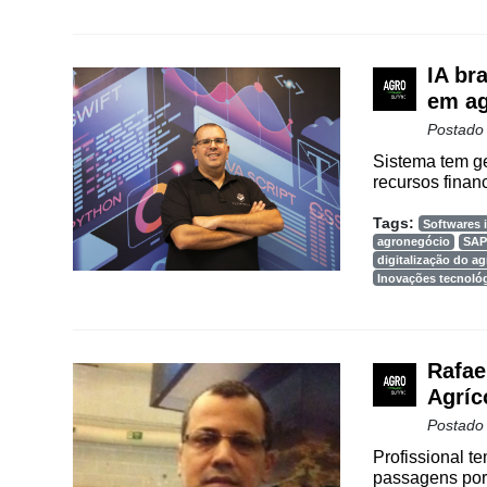
IA br
em ag
Postado
Sistema tem g
recursos finan
Tags:
Softwares i
agronegócio
SA
digitalização do a
Inovações tecnoló
Rafae
Agríc
Postado
Profissional t
passagens por