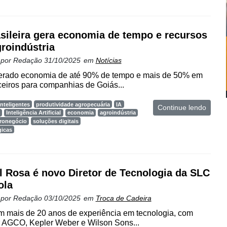
asileira gera economia de tempo e recursos
roindústria
 por
Redação
31/10/2025
em
Notícias
erado economia de até 90% de tempo e mais de 50% em
ceiros para companhias de Goiás...
nteligentes
produtividade agropecuária
IA
Continue lendo
P
Inteligência Artificial
economia
agroindústria
gronegócio
soluções digitais
gicas
l Rosa é novo Diretor de Tecnologia da SLC
ola
 por
Redação
03/10/2025
em
Troca de Cadeira
em mais de 20 anos de experiência em tecnologia, com
 AGCO, Kepler Weber e Wilson Sons...