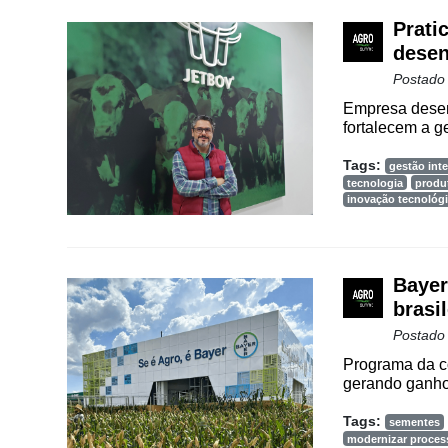
Prati
Cadastre-
desen
se
Postado
Empresa desen
Minha
fortalecem a g
conta
Tags:
gestão inte
tecnologia
produt
inovação tecnológ
Notícias
Destaque
Bayer
Mercado
brasi
Postado
Troca
de
Programa da c
gerando ganhos
Cadeira
Tags:
Artigos
sementes
modernizar proces