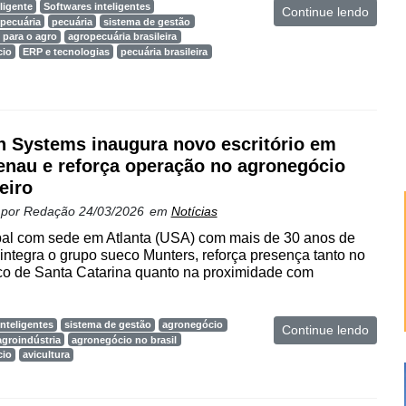
ligente
Softwares inteligentes
Continue lendo
pecuária
pecuária
sistema de gestão
 para o agro
agropecuária brasileira
cio
ERP e tecnologias
pecuária brasileira
 Systems inaugura novo escritório em
nau e reforça operação no agronegócio
eiro
 por
Redação
24/03/2026
em
Notícias
l com sede em Atlanta (USA) com mais de 30 anos de
integra o grupo sueco Munters, reforça presença tanto no
co de Santa Catarina quanto na proximidade com
nteligentes
sistema de gestão
agronegócio
Continue lendo
agroindústria
agronegócio no brasil
cio
avicultura