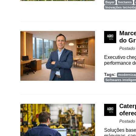
Bayer
hectares
Agenda
Inovações tecnoló
Agricultura
de
Precisão
Marce
do Gr
Automação
e
Postado
Robótica
Executivo cheg
performance do
Conectividade
Tags:
moderniza
Dados
Softwares intelige
e
Análise
E-
Cater
Commerce
ofere
Informatização
Postado
da
Soluções base
Agricultura
máquinas, cant