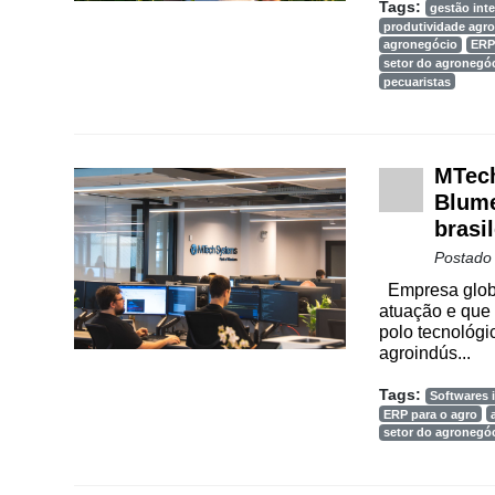
Tags:
gestão inte
produtividade agro
agronegócio
ERP
setor do agronegó
pecuaristas
MTech
Blume
brasil
Postado
Empresa globa
atuação e que 
polo tecnológi
agroindús...
Tags:
Softwares i
ERP para o agro
setor do agronegó