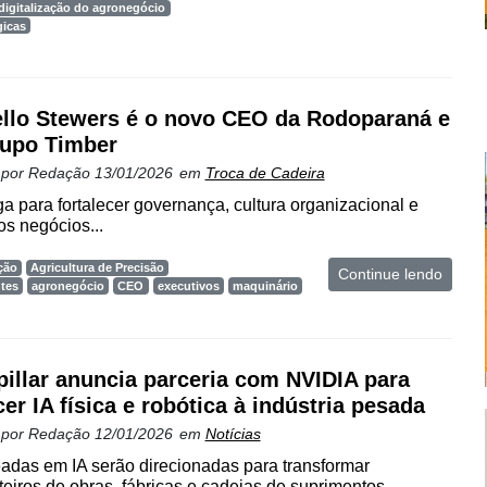
digitalização do agronegócio
gicas
llo Stewers é o novo CEO da Rodoparaná e
upo Timber
 por
Redação
13/01/2026
em
Troca de Cadeira
a para fortalecer governança, cultura organizacional e
s negócios...
ção
Agricultura de Precisão
Continue lendo
ntes
agronegócio
CEO
executivos
maquinário
pillar anuncia parceria com NVIDIA para
cer IA física e robótica à indústria pesada
 por
Redação
12/01/2026
em
Notícias
adas em IA serão direcionadas para transformar
eiros de obras, fábricas e cadeias de suprimentos...