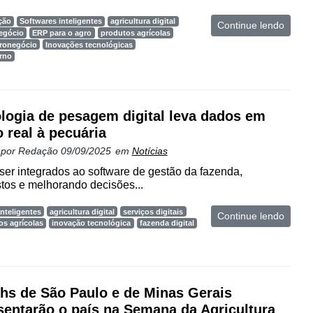
ção
Softwares inteligentes
agricultura digital
Continue lendo
egócio
ERP para o agro
produtos agrícolas
gronegócio
Inovações tecnológicas
rno
logia de pesagem digital leva dados em
 real à pecuária
 por
Redação
09/09/2025
em
Notícias
er integrados ao software de gestão da fazenda,
tos e melhorando decisões...
nteligentes
agricultura digital
serviços digitais
Continue lendo
os agrícolas
inovação tecnológica
fazenda digital
hs de São Paulo e de Minas Gerais
sentarão o país na Semana da Agricultura