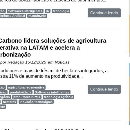
ção
Softwares inteligentes
IA
tecnologia
Continue lendo
ligência Artificial
maquinário
arbono lidera soluções de agricultura
erativa na LATAM e acelera a
rbonização
 por
Redação
16/12/2025
em
Notícias
rodutores e mais de três mi de hectares integrados, a
istra 11% de aumento na produtividade...
ção
agricultura regenerativa
Continue lendo
cisão
produtividade
Softwares inteligentes
egócio
produtores rurais
tecnologia agrícola
hectares
inovação tecnológica
rno