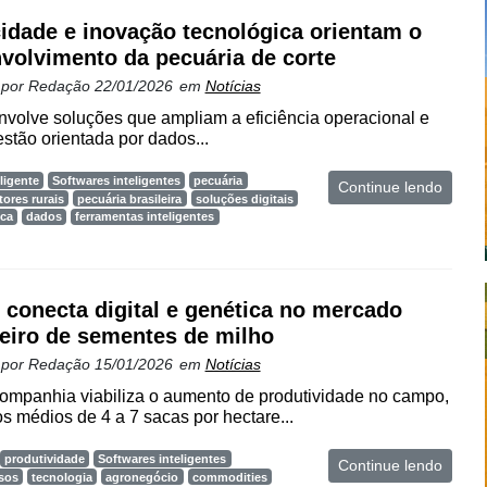
cidade e inovação tecnológica orientam o
volvimento da pecuária de corte
 por
Redação
22/01/2026
em
Notícias
volve soluções que ampliam a eficiência operacional e
estão orientada por dados...
ligente
Softwares inteligentes
pecuária
Continue lendo
ores rurais
pecuária brasileira
soluções digitais
ica
dados
ferramentas inteligentes
 conecta digital e genética no mercado
leiro de sementes de milho
 por
Redação
15/01/2026
em
Notícias
ompanhia viabiliza o aumento de produtividade no campo,
 médios de 4 a 7 sacas por hectare...
produtividade
Softwares inteligentes
Continue lendo
sos
tecnologia
agronegócio
commodities