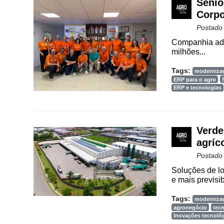
Way
Senio
Consulting
Corpo
Postado
Manager
ONE
Companhia adq
milhões...
CHB
Tags:
moderniza
ERP para o agro
ERP e tecnologias
Verde
agríc
Postado
Soluções de lo
e mais previsib
Tags:
moderniza
agronegócio
tecn
Inovações tecnoló