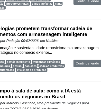
Continue lendo
tão
produtores rurais
dados agrícolas
safra
ução
logias prometem transformar cadeia de
mentos com armazenagem inteligente
 por
Redação
09/02/2026
em
Notícias
utomação e sustentabilidade reposicionam a armazenagem
atégico no comércio exterior...
ção
gestão inteligente
mudanças climáticas
Continue lendo
cnologia
gestão
soluções
cadeias produtivas
automação
eficiência da produção
mpo à sala de aula: como a IA está
inindo os negócios no Brasil
 por
Marcelo Cosentino, vice-presidente de Negócios para
tos da TOTVS
05/02/2026
em
Artigos