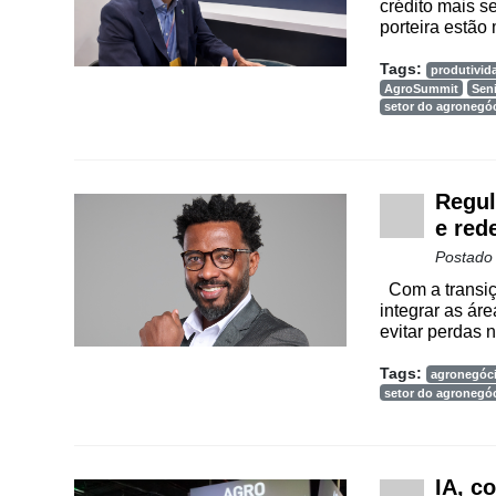
crédito mais s
porteira estão
Cadastre-
se
Tags:
produtivid
AgroSummit
Sen
setor do agronegó
Minha
conta
Regul
e red
Notícias
Postado
Com a transiçã
Destaque
integrar as áre
evitar perdas n
Mercado
Tags:
Troca
agronegóc
setor do agronegó
de
Cadeira
Artigos
IA, c