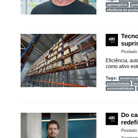
agronegócio
ges
eficiência da prod
Tecno
supri
Postado
Eficiência, a
como ativo estr
Tags:
moderniza
produtividade
te
sustentabilidade
Do ca
redef
Postado
Segmen