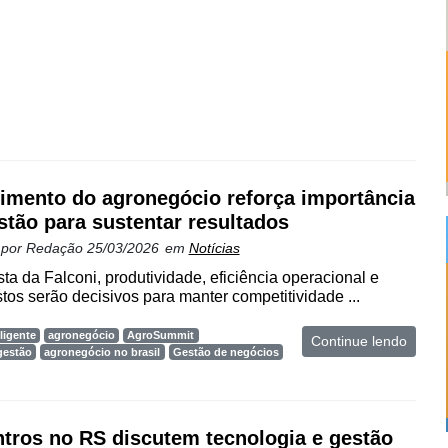
imento do agronegócio reforça importância
stão para sustentar resultados
 por
Redação
25/03/2026
em
Notícias
ta da Falconi, produtividade, eficiência operacional e
stos serão decisivos para manter competitividade ...
ligente
agronegócio
AgroSummit
Continue lendo
gestão
agronegócio no brasil
Gestão de negócios
tros no RS discutem tecnologia e gestão