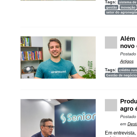
Tags:
sistema de
gestão
inovação
setor do agronegó
Além 
novo 
Postado
Artigos
Tags:
crédito rura
Gestão de negócio
Produ
agro 
Postado
em
Dest
Em entrevista,