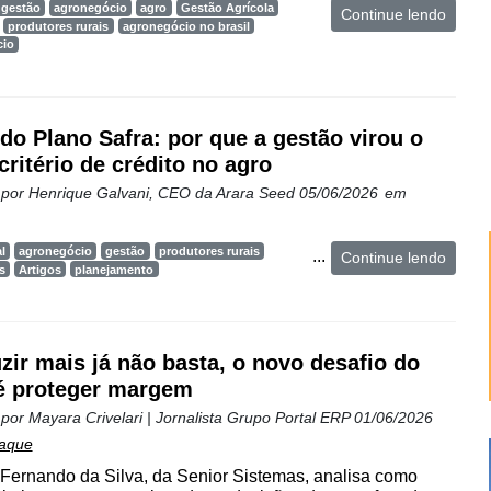
 gestão
agronegócio
agro
Gestão Agrícola
Continue lendo
produtores rurais
agronegócio no brasil
cio
do Plano Safra: por que a gestão virou o
critério de crédito no agro
 por
Henrique Galvani, CEO da Arara Seed
05/06/2026
em
l
agronegócio
gestão
produtores rurais
...
Continue lendo
s
Artigos
planejamento
zir mais já não basta, o novo desafio do
é proteger margem
 por
Mayara Crivelari | Jornalista Grupo Portal ERP
01/06/2026
aque
 Fernando da Silva, da Senior Sistemas, analisa como