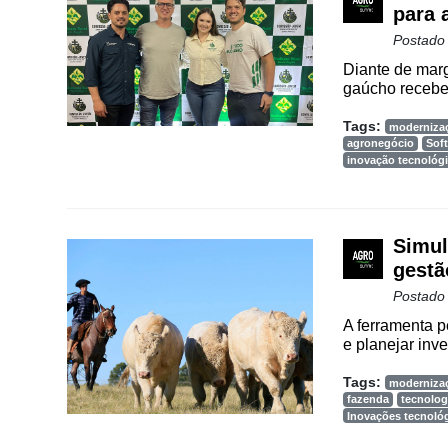
Way
para 
Consulting
Postado
Manager
Diante de marg
ONE
gaúcho recebe 
CHB
Tags:
moderniza
agronegócio
Sof
inovação tecnológ
Simul
gestã
Postado
A ferramenta p
e planejar inve
Tags:
moderniza
fazenda
tecnolog
Inovações tecnoló