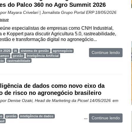
es do Palco 360 no Agro Summit 2026
 por
Mayara Crivelari | Jornalista Grupo Portal ERP
18/05/2026
aque
eúne especialistas de empresas como CNH Industrial,
e Koppert para discutir Agricultura 5.0, rastreabilidade,
estão e transformação digital no agronegócio...
t 2026
IA
sistema de gestão
agronegócio
Continue lendo
 campo
gestão
Inteligência Artificial
cio
rastreabilidade
eligência de dados como novo eixo da
o de risco no agronegócio brasileiro
 por
Denise Ozaki, Head de Marketing da Picsel
14/05/2026
em
io
gestão
inteligência de dados
...
Continue lendo
sil