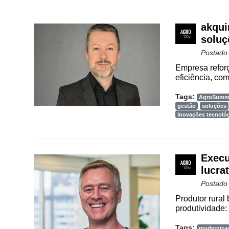
akqui
soluç
Postado
Empresa refor
eficiência, co
Tags:
AgroSummi
gestão
soluções
Inovações tecnoló
Execu
lucra
Postado
Produtor rural 
produtividade: 
Tags:
moderniza