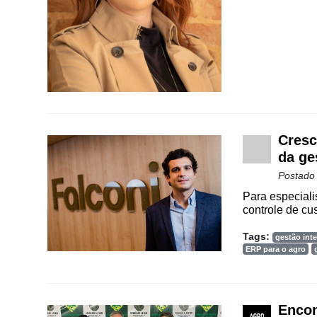
Vertical
Software
Empresarial
Tecnologia
para
Recursos
Hídricos
Cresc
Membros
da ge
Postado
Liberali
Para especialis
Netrin
controle de cu
Néctar
Tags:
gestão inte
ERP para o agro
Tecprime
Agro
Lean
Encon