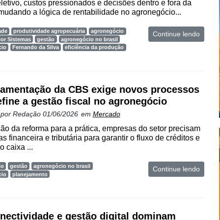
eletivo, custos pressionados e decisões dentro e fora da
 mudando a lógica de rentabilidade no agronegócio...
ade
produtividade agropecuária
agronegócio
Continue lendo
ior Sistemas
gestão
agronegócio no brasil
cio
Fernando da Silva
eficiência da produção
amentação da CBS exige novos processos
efine a gestão fiscal no agronegócio
 por
Redação
01/06/2026
em
Mercado
o da reforma para a prática, empresas do setor precisam
as financeira e tributária para garantir o fluxo de créditos e
o caixa ...
io
gestão
agronegócio no brasil
Continue lendo
cio
planejamento
onectividade e gestão digital dominam