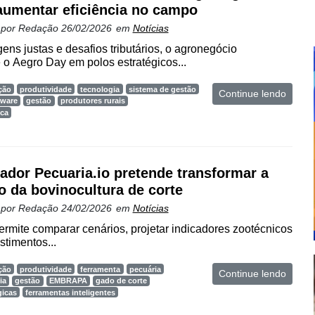
aumentar eficiência no campo
 por
Redação
26/02/2026
em
Notícias
ens justas e desafios tributários, o agronegócio
o Aegro Day em polos estratégicos...
ção
produtividade
tecnologia
sistema de gestão
Continue lendo
tware
gestão
produtores rurais
ica
ador Pecuaria.io pretende transformar a
o da bovinocultura de corte
 por
Redação
24/02/2026
em
Notícias
ermite comparar cenários, projetar indicadores zootécnicos
stimentos...
ção
produtividade
ferramenta
pecuária
Continue lendo
ia
gestão
EMBRAPA
gado de corte
gicas
ferramentas inteligentes