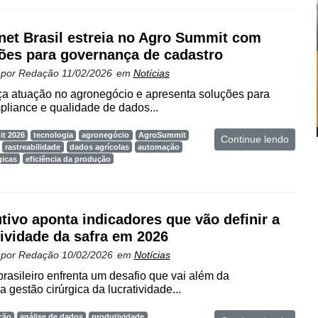
net Brasil estreia no Agro Summit com
ões para governança de cadastro
 por
Redação
11/02/2026
em
Notícias
ça atuação no agronegócio e apresenta soluções para
mpliance e qualidade de dados...
t 2026
tecnologia
agronegócio
AgroSummit
Continue lendo
rastreabilidade
dados agrícolas
automação
gicas
eficiência da produção
tivo aponta indicadores que vão definir a
tividade da safra em 2026
 por
Redação
10/02/2026
em
Notícias
brasileiro enfrenta um desafio que vai além da
a gestão cirúrgica da lucratividade...
ção
análise de dados
produtividade