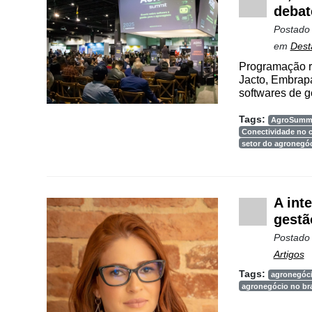
Agenda
debat
Postado
Agricultura
em
Dest
de
Precisão
Programação r
Jacto, Embrapa 
Automação
softwares de g
e
Tags:
AgroSummi
Robótica
Conectividade no
setor do agronegó
Conectividade
Dados
e
A int
Análise
gestã
E-
Postado
Commerce
Artigos
Tags:
Informatização
agronegóc
agronegócio no bra
da
Agricultura