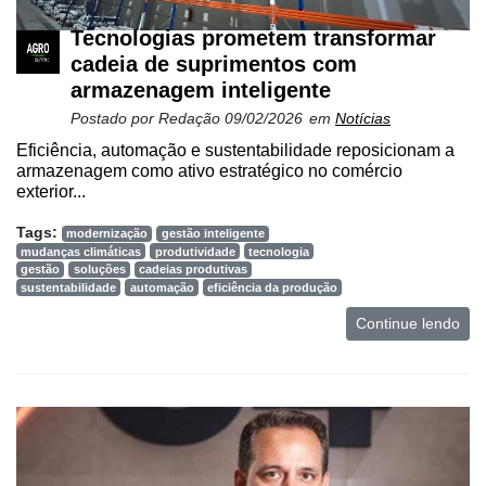
Tecnologias prometem transformar
cadeia de suprimentos com
armazenagem inteligente
Postado por
Redação
09/02/2026
em
Notícias
Eficiência, automação e sustentabilidade reposicionam a
armazenagem como ativo estratégico no comércio
exterior...
Tags:
modernização
gestão inteligente
mudanças climáticas
produtividade
tecnologia
gestão
soluções
cadeias produtivas
sustentabilidade
automação
eficiência da produção
Continue lendo