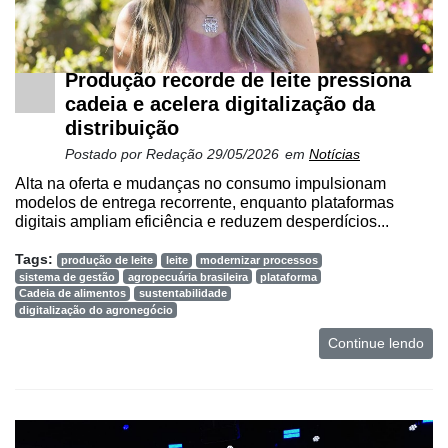
Produção recorde de leite pressiona
cadeia e acelera digitalização da
distribuição
Postado por
Redação
29/05/2026
em
Notícias
Alta na oferta e mudanças no consumo impulsionam
modelos de entrega recorrente, enquanto plataformas
Cadastre-
digitais ampliam eficiência e reduzem desperdícios...
se
Tags:
produção de leite
leite
modernizar processos
sistema de gestão
agropecuária brasileira
plataforma
Cadeia de alimentos
sustentabilidade
Minha
digitalização do agronegócio
conta
Continue lendo
Notícias
Destaque