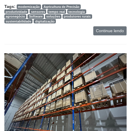
Tags:
modernização
Agricultura de Precisão
produtividade
sensores
tempo real
tecnologia
agronegócio
Software
soluções
produtores rurais
sustentabilidade
digitalização
Continue lendo