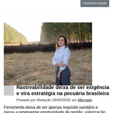
e
Continue lendo
Análise
E-
Commerce
Informatização
da
Agricultura
Vertical
Software
Empresarial
Tecnologia
para
Recursos
Rastreabilidade deixa de ser exigência
Hídricos
e vira estratégia na pecuária brasileira
Membros
Postado por
Redação
29/05/2026
em
Mercado
Ferramenta deixa de ser apenas requisito sanitário e
Liberali
passa a representar oportunidade de gestão, valorização