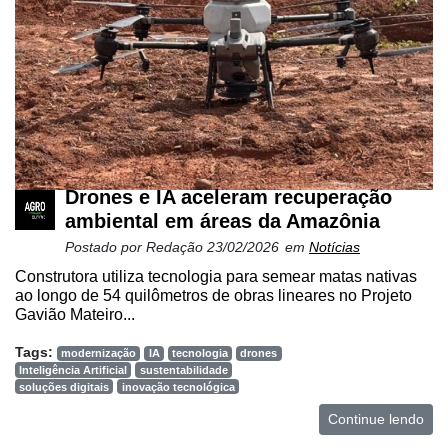
Drones e IA aceleram recuperação
ambiental em áreas da Amazônia
Postado por
Redação
23/02/2026
em
Notícias
Construtora utiliza tecnologia para semear matas nativas
ao longo de 54 quilômetros de obras lineares no Projeto
Gavião Mateiro...
Tags:
modernização
IA
tecnologia
drones
Inteligência Artificial
sustentabilidade
soluções digitais
inovação tecnológica
Continue lendo