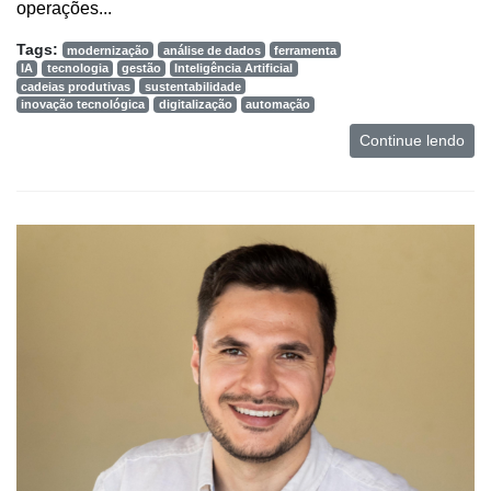
operações...
Tags:
modernização
análise de dados
ferramenta
IA
tecnologia
gestão
Inteligência Artificial
cadeias produtivas
sustentabilidade
inovação tecnológica
digitalização
automação
Continue lendo