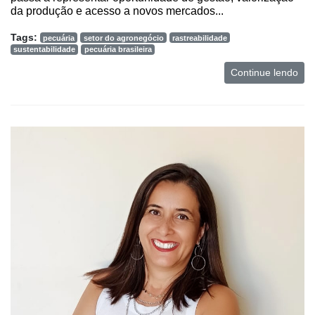
da produção e acesso a novos mercados...
Netrin
Tags:
pecuária
setor do agronegócio
rastreabilidade
Néctar
sustentabilidade
pecuária brasileira
Tecprime
Continue lendo
Agro
Lean
Way
Consulting
Manager
ONE
CHB