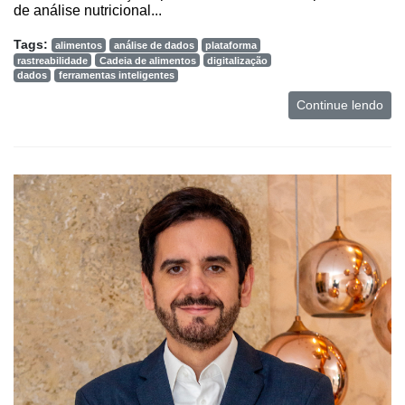
de análise nutricional...
Mercado
Tags:
alimentos
análise de dados
plataforma
rastreabilidade
Cadeia de alimentos
digitalização
Troca
dados
ferramentas inteligentes
de
Cadeira
Continue lendo
Artigos
Agenda
Agricultura
de
Precisão
Automação
e
Robótica
Conectividade
Dados