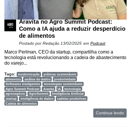
Aravita no Agro Summit Podcast:
Como a IA ajuda a reduzir desperdício
de alimentos
Postado por
Redação
13/02/2025
em
Podcast
Marco Perlman, CEO da startup, compartilha como a
tecnologia está revolucionando a cadeia de abastecimento
do varejo...
Tags:
modernização
práticas sustentáveis
alimentos
análise de dados
produtividade
Softwares inteligentes
tecnologias sustentáveis
Agro Summit Podcast
Aravita
IA
tecnologia
agronegócio
AgroSummit
Inteligência Artificial
startup
inteligência de dados
cadeias produtivas
Cadeia de alimentos
Continue lendo