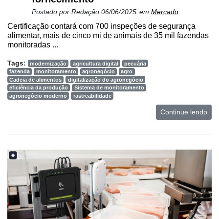
Postado por
Redação
06/06/2025
em
Mercado
Certificação contará com 700 inspeções de segurança
alimentar, mais de cinco mi de animais de 35 mil fazendas
monitoradas ...
Tags:
modernização
agricultura digital
pecuária
fazenda
monitoramento
agronegócio
agro
Cadeia de alimentos
digitalização do agronegócio
eficiência da produção
Sistema de monitoramento
agronegócio moderno
rastreabilidade
Continue lendo