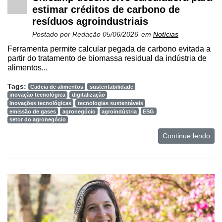
estimar créditos de carbono de
resíduos agroindustriais
Postado por
Redação
05/06/2026
em
Notícias
Ferramenta permite calcular pegada de carbono evitada a
partir do tratamento de biomassa residual da indústria de
alimentos...
Tags:
Cadeia de alimentos
sustentabilidade
inovação tecnológica
digitalização
Inovações tecnológicas
tecnologias sustentáveis
emissão de gases
agronegócio
agroindústria
ESG
setor do agronegócio
Continue lendo