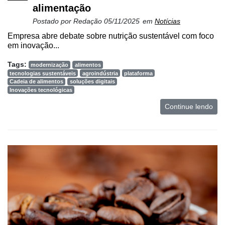
alimentação
Postado por
Redação
05/11/2025
em
Notícias
Empresa abre debate sobre nutrição sustentável com foco
em inovação...
Tags:
modernização
alimentos
tecnologias sustentáveis
agroindústria
plataforma
Cadeia de alimentos
soluções digitais
Inovações tecnológicas
Continue lendo