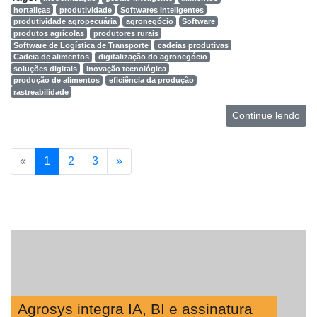
hortaliças
produtividade
Softwares inteligentes
produtividade agropecuária
agronegócio
Software
produtos agrícolas
produtores rurais
Software de Logística de Transporte
cadeias produtivas
Cadeia de alimentos
digitalização do agronegócio
soluções digitais
inovação tecnológica
produção de alimentos
eficiência da produção
rastreabilidade
Continue lendo
«
1
2
3
»
Agrosys integra IA, BI e assinatura