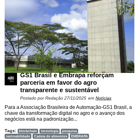
Netrin
Néctar
Tecprime
Agro
Lean
Way
Consulting
Manager
GS1 Brasil e Embrapa reforçam
ONE
parceria em favor do agro
transparente e sustentável
CHB
Postado por
Redação
27/11/2025
em
Notícias
Para a Associação Brasileira de Automação-GS1 Brasil, a
chave da transformação digital no agro e o avanço dos
negócios está na padronização...
Tags:
blockchain
tecnologia
pesquisa
rastreabilidade
Cadeia de alimentos
EMBRAPA