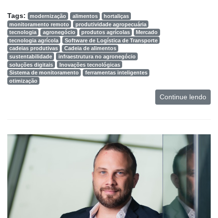
Tags:
modernização
alimentos
hortaliças
monitoramento remoto
produtividade agropecuária
tecnologia
agronegócio
produtos agrícolas
Mercado
tecnologia agrícola
Software de Logística de Transporte
cadeias produtivas
Cadeia de alimentos
sustentabilidade
infraestrutura no agronegócio
soluções digitais
Inovações tecnológicas
Sistema de monitoramento
ferramentas inteligentes
otimização
Continue lendo