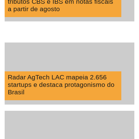
tributos CBS e IBS em notas fiscais
a partir de agosto
Radar AgTech LAC mapeia 2.656
startups e destaca protagonismo do
Brasil