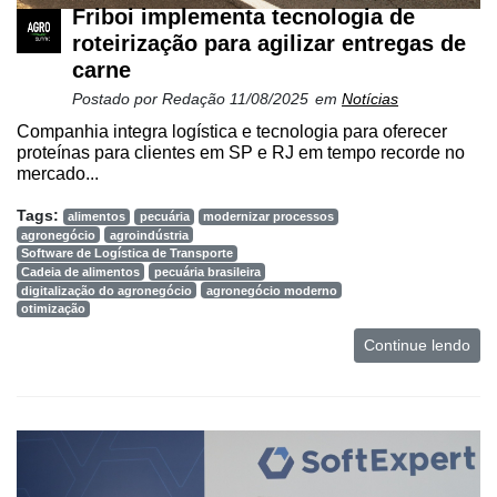
Friboi implementa tecnologia de
roteirização para agilizar entregas de
carne
Postado por
Redação
11/08/2025
em
Notícias
Companhia integra logística e tecnologia para oferecer
proteínas para clientes em SP e RJ em tempo recorde no
mercado...
Tags:
alimentos
pecuária
modernizar processos
agronegócio
agroindústria
Software de Logística de Transporte
Cadeia de alimentos
pecuária brasileira
digitalização do agronegócio
agronegócio moderno
otimização
Continue lendo