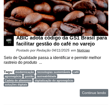
ABIC adota código da GS1 Brasil para
facilitar gestão do café no varejo
Postado por
Redação
04/11/2025
em
Notícias
Selo de Qualidade passa a identificar e permitir melhor
rastreio do produto ...
Tags:
modernização
tecnologias sustentáveis
café
agronegócio
gestão
rastreabilidade
Cadeia de alimentos
digitalização do agronegócio
soluções digitais
Continue lendo