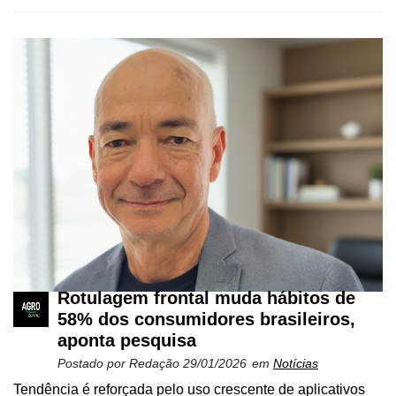
Cadastre-
se
Minha
conta
Rotulagem frontal muda hábitos de
58% dos consumidores brasileiros,
aponta pesquisa
Notícias
Postado por
Redação
29/01/2026
em
Notícias
Tendência é reforçada pelo uso crescente de aplicativos
Destaque