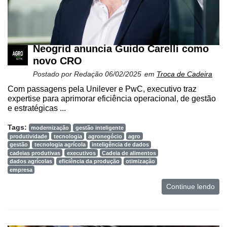
Neogrid anuncia Guido Carelli como
novo CRO
Postado por
Redação
06/02/2025
em
Troca de Cadeira
Com passagens pela Unilever e PwC, executivo traz
expertise para aprimorar eficiência operacional, de gestão
e estratégicas ...
Tags:
modernização
gestão inteligente
produtividade
tecnologia
agronegócio
agro
gestão
tecnologia agrícola
inteligência de dados
cadeias produtivas
executivos
Cadeia de alimentos
dados agrícolas
eficiência da produção
otimização
empresa
Continue lendo