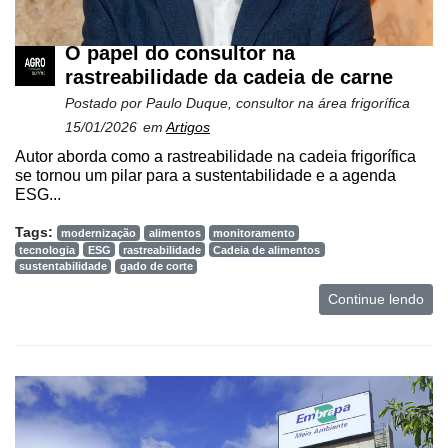
e
Análise
O papel do consultor na
E-
rastreabilidade da cadeia de carne
Commerce
Postado por
Paulo Duque, consultor na área frigorífica
Informatização
15/01/2026
em
Artigos
da
Autor aborda como a rastreabilidade na cadeia frigorífica
Agricultura
se tornou um pilar para a sustentabilidade e a agenda
Vertical
ESG...
Software
Tags:
modernização
alimentos
monitoramento
Empresarial
tecnologia
ESG
rastreabilidade
Cadeia de alimentos
sustentabilidade
gado de corte
Tecnologia
Continue lendo
para
Recursos
Hídricos
Membros
Liberali