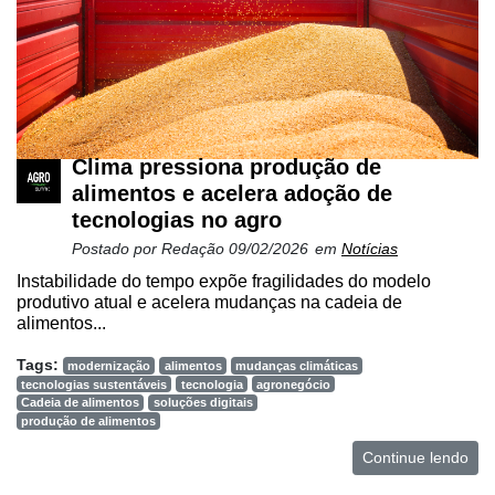
Clima pressiona produção de
alimentos e acelera adoção de
tecnologias no agro
Postado por
Redação
09/02/2026
em
Notícias
Instabilidade do tempo expõe fragilidades do modelo
produtivo atual e acelera mudanças na cadeia de
alimentos...
Tags:
modernização
alimentos
mudanças climáticas
tecnologias sustentáveis
tecnologia
agronegócio
Cadeia de alimentos
soluções digitais
produção de alimentos
Continue lendo