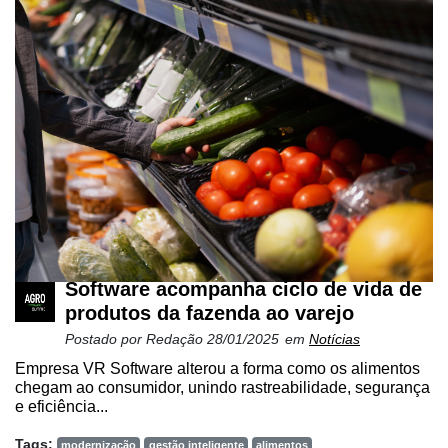
Software acompanha ciclo de vida de
produtos da fazenda ao varejo
Postado por
Redação
28/01/2025
em
Notícias
Empresa VR Software alterou a forma como os alimentos
chegam ao consumidor, unindo rastreabilidade, segurança
e eficiência...
Tags:
modernização
gestão inteligente
alimentos