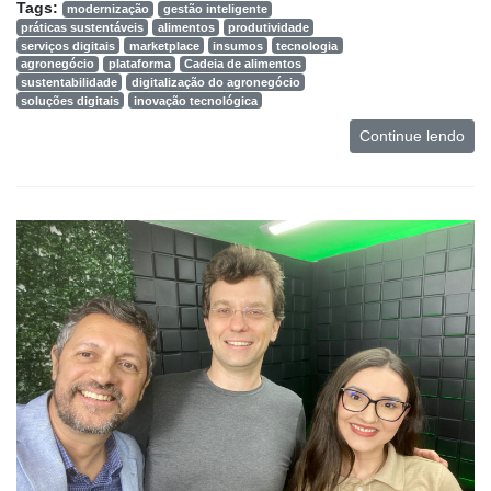
Tags:
modernização
gestão inteligente
práticas sustentáveis
alimentos
produtividade
serviços digitais
marketplace
insumos
tecnologia
agronegócio
plataforma
Cadeia de alimentos
sustentabilidade
digitalização do agronegócio
soluções digitais
inovação tecnológica
Continue lendo