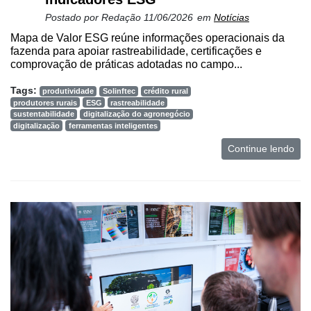
Postado por
Redação
11/06/2026
em
Notícias
Mapa de Valor ESG reúne informações operacionais da
fazenda para apoiar rastreabilidade, certificações e
comprovação de práticas adotadas no campo...
Tags:
produtividade
Solinftec
crédito rural
produtores rurais
ESG
rastreabilidade
sustentabilidade
digitalização do agronegócio
digitalização
ferramentas inteligentes
Continue lendo