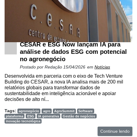
CESAR e ESG Now lançam IA para
análise de dados ESG com potencial
no agronegócio
Postado por
Redação
15/04/2026
em
Notícias
Desenvolvida em parceria com o eixo de Tech Venture
Building do CESAR, a nova IA analisa mais de 200 mil
relatórios globais para transformar dados de
sustentabilidade em inteligência acionável e apoiar
decisões de alto ní...
Tags:
agronegócio
agro
AgroSummit
Software
plataforma
ESG
IA generativa
Gestão de negócios
inovação tecnológica
Continue lendo