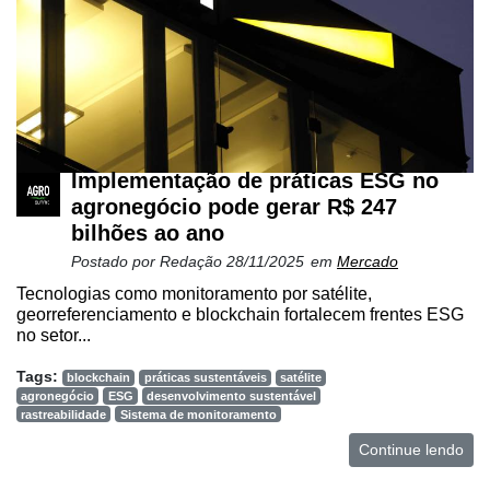
Implementação de práticas ESG no
agronegócio pode gerar R$ 247
bilhões ao ano
Postado por
Redação
28/11/2025
em
Mercado
Tecnologias como monitoramento por satélite,
georreferenciamento e blockchain fortalecem frentes ESG
no setor...
Tags:
blockchain
práticas sustentáveis
satélite
agronegócio
ESG
desenvolvimento sustentável
rastreabilidade
Sistema de monitoramento
Continue lendo