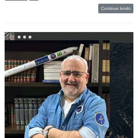
e
Continue lendo
Análise
E-
Commerce
Informatização
da
Agricultura
Vertical
Software
Empresarial
Tecnologia
para
Recursos
Hídricos
Membros
Liberali