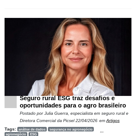
Mercado
Troca
de
Cadeira
Artigos
Agenda
Agricultura
de
Precisão
Automação
Seguro rural ESG traz desafios e
e
oportunidades para o agro brasileiro
Robótica
Postado por
Julia Guerra, especialista em seguro rural e
Conectividade
Diretora Comercial da Picsel
22/04/2026
em
Artigos
Tags:
análise de dados
segurança no agronegócio
...
Dados
agronegócio
ESG