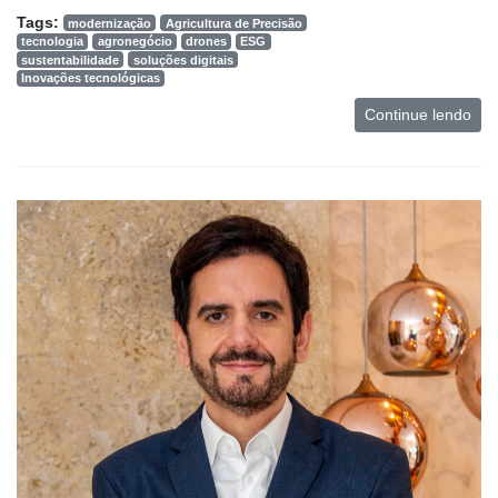
Tags:
modernização
Agricultura de Precisão
tecnologia
agronegócio
drones
ESG
sustentabilidade
soluções digitais
Inovações tecnológicas
Continue lendo