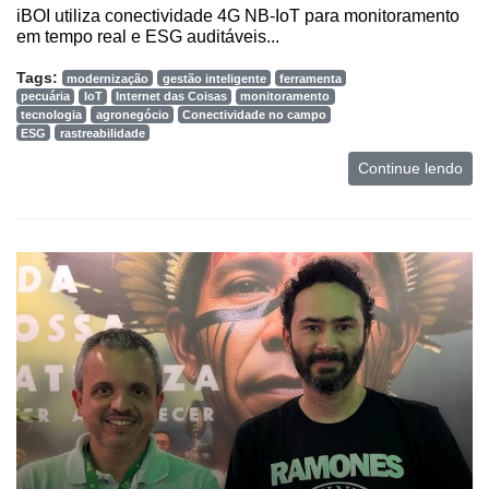
iBOI utiliza conectividade 4G NB-IoT para monitoramento
em tempo real e ESG auditáveis...
Tags:
modernização
gestão inteligente
ferramenta
pecuária
IoT
Internet das Coisas
monitoramento
tecnologia
agronegócio
Conectividade no campo
ESG
rastreabilidade
Continue lendo