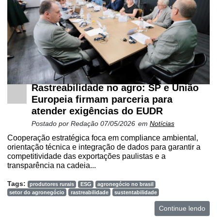
Rastreabilidade no agro: SP e União
Europeia firmam parceria para
Cadastre-
atender exigências do EUDR
se
Postado por
Redação
07/05/2026
em
Notícias
Cooperação estratégica foca em compliance ambiental,
Minha
orientação técnica e integração de dados para garantir a
competitividade das exportações paulistas e a
conta
transparência na cadeia...
Tags:
produtores rurais
ESG
agronegócio no brasil
setor do agronegócio
rastreabilidade
sustentabilidade
Notícias
Continue lendo
Destaque