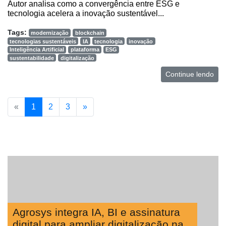
Autor analisa como a convergência entre ESG e
tecnologia acelera a inovação sustentável...
Tags:
modernização
blockchain
tecnologias sustentáveis
IA
tecnologia
inovação
Inteligência Artificial
plataforma
ESG
sustentabilidade
digitalização
Continue lendo
«
1
2
3
»
Agrosys integra IA, BI e assinatura
digital para ampliar digitalização na