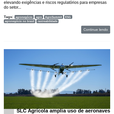
elevando exigências e riscos regulatórios para empresas
do setor...
Tags:
agronegócio
agro
AgroSummit
ESG
agronegócio no brasil
rastreabilidade
Continue lendo
SLC Agrícola amplia uso de aeronaves