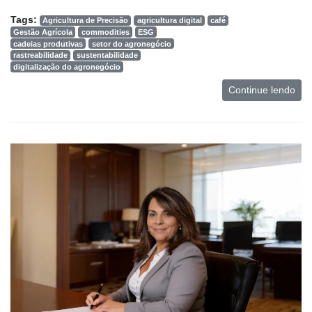
Tags:
Agricultura de Precisão
agricultura digital
café
Gestão Agrícola
commodities
ESG
cadeias produtivas
setor do agronegócio
rastreabilidade
sustentabilidade
digitalização do agronegócio
Continue lendo