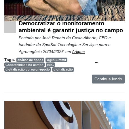
Netrin
Néctar
Democratizar o monitoramento
Tecprime
ambiental é garantir justiça no campo
Agro
Postado por
José Renato da Costa Alberto, CEO e
fundador da SpotSat Tecnologia e Serviços para o
Lean
Agronegócio
20/04/2026
em
Artigos
Way
Consulting
Tags:
análise de dados
AgroSummit
...
Conectividade no campo
ESG
Manager
digitalização do agronegócio
digitalização
ONE
Continue lendo
CHB