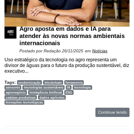
Agro aposta em dados e IA para
atender às novas normas ambientais
internacionais
Postado por
Redação
26/11/2025
em
Notícias
Uso estratégico da tecnologia no agro representa um
divisor de águas para o futuro da produção sustentável, diz
executivo...
Tags:
modernização
blockchain
ferramenta
sensores
tecnologias sustentáveis
IA
tecnologia
agronegócio
Inteligência Artificial
ESG
cadeias produtivas
dados agrícolas
Inovações tecnológicas
Continue lendo