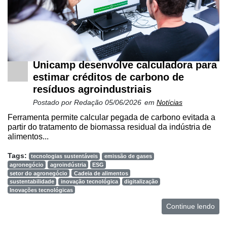
Unicamp desenvolve calculadora para
estimar créditos de carbono de
resíduos agroindustriais
Postado por
Redação
05/06/2026
em
Notícias
Ferramenta permite calcular pegada de carbono evitada a
partir do tratamento de biomassa residual da indústria de
alimentos...
Tags:
tecnologias sustentáveis
emissão de gases
agronegócio
agroindústria
ESG
setor do agronegócio
Cadeia de alimentos
sustentabilidade
inovação tecnológica
digitalização
Inovações tecnológicas
Continue lendo