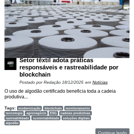
Setor têxtil adota práticas
responsáveis e rastreabilidade por
blockchain
Postado por
Redação
18/12/2025
em
Notícias
O uso de algodão certificado beneficia toda a cadeia
produtiva...
Tags:
modernização
blockchain
monitoramento
tecnologia
agronegócio
ESG
cadeias produtivas
rastreabilidade
sustentabilidade
soluções digitais
algodão
Continue lendo