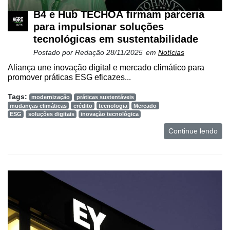
B4 e Hub TECHOÁ firmam parceria
para impulsionar soluções
tecnológicas em sustentabilidade
Postado por
Redação
28/11/2025
em
Notícias
Aliança une inovação digital e mercado climático para
promover práticas ESG eficazes...
Tags:
modernização
práticas sustentáveis
mudanças climáticas
crédito
tecnologia
Mercado
ESG
soluções digitais
inovação tecnológica
Continue lendo