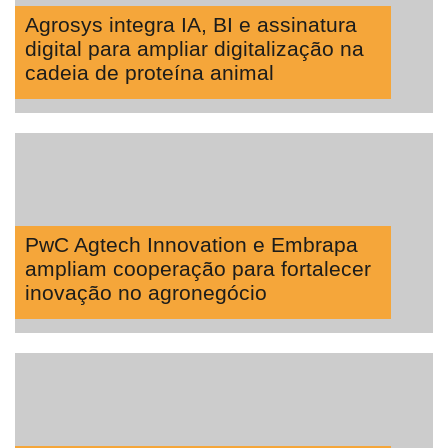
Agro
Agrosys integra IA, BI e assinatura
digital para ampliar digitalização na
Lean
cadeia de proteína animal
Way
Consulting
Manager
ONE
CHB
PwC Agtech Innovation e Embrapa
ampliam cooperação para fortalecer
inovação no agronegócio