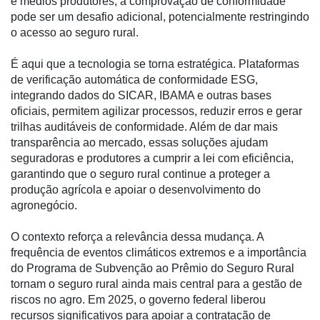
e médios produtores, a comprovação de conformidade
Cadeira
pode ser um desafio adicional, potencialmente restringindo
o acesso ao seguro rural.
Artigos
É aqui que a tecnologia se torna estratégica. Plataformas
Agenda
de verificação automática de conformidade ESG,
Agricultura
integrando dados do SICAR, IBAMA e outras bases
de
oficiais, permitem agilizar processos, reduzir erros e gerar
Precisão
trilhas auditáveis de conformidade. Além de dar mais
transparência ao mercado, essas soluções ajudam
Automação
seguradoras e produtores a cumprir a lei com eficiência,
e
garantindo que o seguro rural continue a proteger a
Robótica
produção agrícola e apoiar o desenvolvimento do
agronegócio.
Conectividade
O contexto reforça a relevância dessa mudança. A
Dados
frequência de eventos climáticos extremos e a importância
e
do Programa de Subvenção ao Prêmio do Seguro Rural
Análise
tornam o seguro rural ainda mais central para a gestão de
E-
riscos no agro. Em 2025, o governo federal liberou
Commerce
recursos significativos para apoiar a contratação de