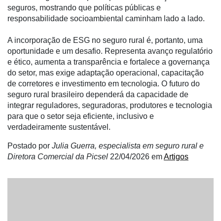
seguros, mostrando que políticas públicas e
Informatização
responsabilidade socioambiental caminham lado a lado.
da
Agricultura
A incorporação de ESG no seguro rural é, portanto, uma
Vertical
oportunidade e um desafio. Representa avanço regulatório
e ético, aumenta a transparência e fortalece a governança
Software
do setor, mas exige adaptação operacional, capacitação
Empresarial
de corretores e investimento em tecnologia. O futuro do
Tecnologia
seguro rural brasileiro dependerá da capacidade de
para
integrar reguladores, seguradoras, produtores e tecnologia
Recursos
para que o setor seja eficiente, inclusivo e
Hídricos
verdadeiramente sustentável.
Membros
Postado por
Julia Guerra, especialista em seguro rural e
Diretora Comercial da Picsel
22/04/2026
em
Artigos
Liberali
Netrin
Néctar
Tecprime