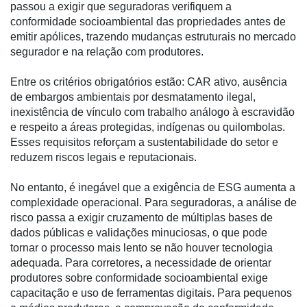
passou a exigir que seguradoras verifiquem a
conformidade socioambiental das propriedades antes de
emitir apólices, trazendo mudanças estruturais no mercado
segurador e na relação com produtores.
Entre os critérios obrigatórios estão: CAR ativo, ausência
Cadastre-
de embargos ambientais por desmatamento ilegal,
se
inexistência de vínculo com trabalho análogo à escravidão
e respeito a áreas protegidas, indígenas ou quilombolas.
Minha
Esses requisitos reforçam a sustentabilidade do setor e
conta
reduzem riscos legais e reputacionais.
No entanto, é inegável que a exigência de ESG aumenta a
complexidade operacional. Para seguradoras, a análise de
Notícias
risco passa a exigir cruzamento de múltiplas bases de
dados públicas e validações minuciosas, o que pode
Destaque
tornar o processo mais lento se não houver tecnologia
Mercado
adequada. Para corretores, a necessidade de orientar
produtores sobre conformidade socioambiental exige
Troca
capacitação e uso de ferramentas digitais. Para pequenos
de