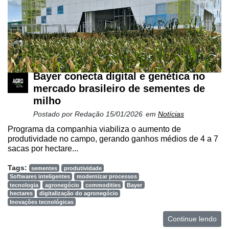
Bayer conecta digital e genética no
mercado brasileiro de sementes de
milho
Postado por
Redação
15/01/2026
em
Notícias
Programa da companhia viabiliza o aumento de
produtividade no campo, gerando ganhos médios de 4 a 7
sacas por hectare...
Tags:
sementes
produtividade
Softwares inteligentes
modernizar processos
tecnologia
agronegócio
commodities
Bayer
hectares
digitalização do agronegócio
Inovações tecnológicas
Continue lendo