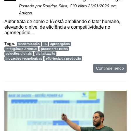
Postado por
Rodrigo Silva, CIO Nitro
26/01/2026
em
Artigos
Autor trata de como a IA está ampliando o fator humano,
elevando o nível de eficiência e competitividade no
agronegócio...
Tags:
modernização
IA
agronegócio
Inteligência Artificial
produtores rurais
soluções digitais
digitalização
Inovações tecnológicas
eficiência da produção
Continue lendo