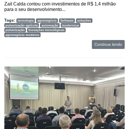
Zait Calda contou com investimentos de R$ 1,4 milhão
para o seu desenvolvimento...
Tags:
tecnologia
agronegócio
Software
soluções
pulverização agrícola
automação
modernizar
pulverização
Inovações tecnológicas
agronegócio moderno
Continue lendo