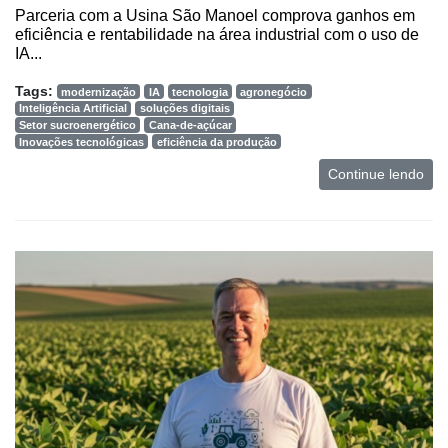
Parceria com a Usina São Manoel comprova ganhos em
eficiência e rentabilidade na área industrial com o uso de
IA...
Tags:
modernização
IA
tecnologia
agronegócio
Inteligência Artificial
soluções digitais
Setor sucroenergético
Cana-de-açúcar
Inovações tecnológicas
eficiência da produção
Continue lendo