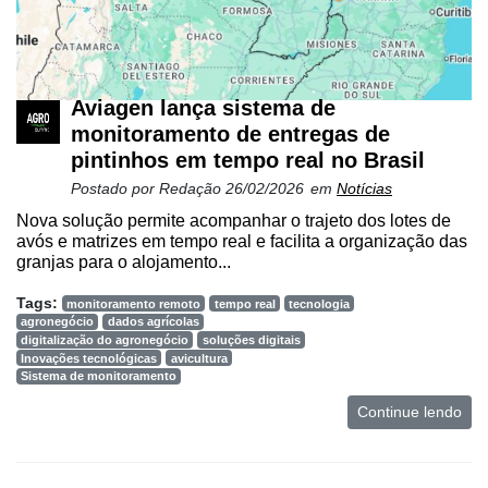
Aviagen lança sistema de
monitoramento de entregas de
pintinhos em tempo real no Brasil
Postado por
Redação
26/02/2026
em
Notícias
Nova solução permite acompanhar o trajeto dos lotes de
avós e matrizes em tempo real e facilita a organização das
granjas para o alojamento...
Tags:
monitoramento remoto
tempo real
tecnologia
agronegócio
dados agrícolas
digitalização do agronegócio
soluções digitais
Inovações tecnológicas
avicultura
Sistema de monitoramento
Continue lendo