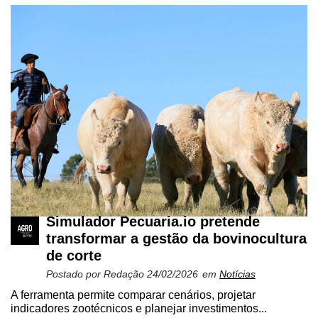
Cadastre-
se
Minha
Simulador Pecuaria.io pretende
conta
transformar a gestão da bovinocultura
de corte
Postado por
Redação
24/02/2026
em
Notícias
Notícias
A ferramenta permite comparar cenários, projetar
indicadores zootécnicos e planejar investimentos...
Destaque