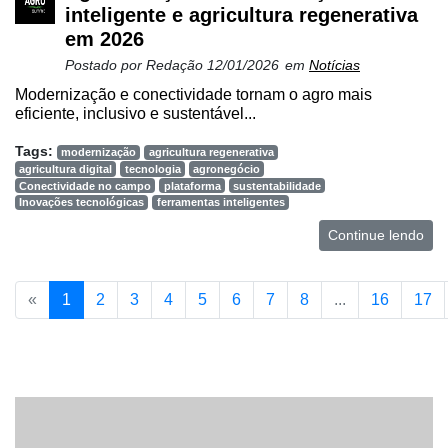
inteligente e agricultura regenerativa
em 2026
Postado por
Redação
12/01/2026
em
Notícias
Modernização e conectividade tornam o agro mais
eficiente, inclusivo e sustentável...
Tags:
modernização
agricultura regenerativa
agricultura digital
tecnologia
agronegócio
Conectividade no campo
plataforma
sustentabilidade
Inovações tecnológicas
ferramentas inteligentes
Continue lendo
«
1
2
3
4
5
6
7
8
...
16
17