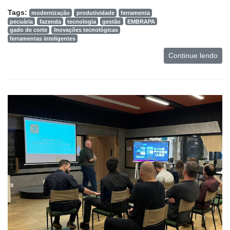
Tags:
modernização
produtividade
ferramenta
Mercado
pecuária
fazenda
tecnologia
gestão
EMBRAPA
gado de corte
Inovações tecnológicas
Troca
ferramentas inteligentes
de
Continue lendo
Cadeira
Artigos
Agenda
Agricultura
de
Precisão
Automação
e
Robótica
Conectividade
Dados