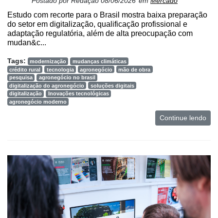
Postado por
Redação
08/06/2026
em
Mercado
Estudo com recorte para o Brasil mostra baixa preparação
do setor em digitalização, qualificação profissional e
adaptação regulatória, além de alta preocupação com
mudan&c...
Tags:
modernização
mudanças climáticas
crédito rural
tecnologia
agronegócio
mão de obra
pesquisa
agronegócio no brasil
digitalização do agronegócio
soluções digitais
digitalização
Inovações tecnológicas
agronegócio moderno
Continue lendo