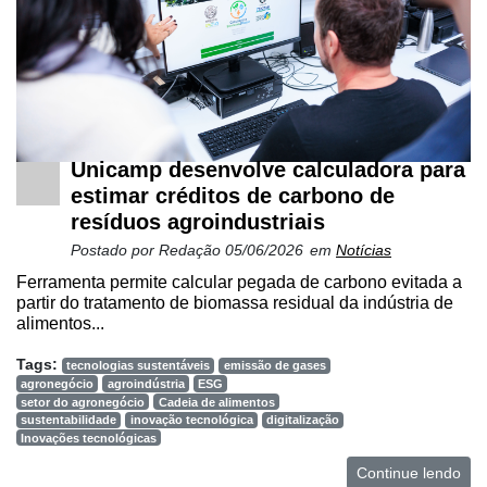
Unicamp desenvolve calculadora para
estimar créditos de carbono de
resíduos agroindustriais
Postado por
Redação
05/06/2026
em
Notícias
Ferramenta permite calcular pegada de carbono evitada a
partir do tratamento de biomassa residual da indústria de
alimentos...
Tags:
tecnologias sustentáveis
emissão de gases
agronegócio
agroindústria
ESG
setor do agronegócio
Cadeia de alimentos
sustentabilidade
inovação tecnológica
digitalização
Inovações tecnológicas
Continue lendo