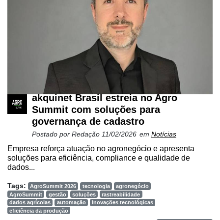
Netrin
Néctar
Tecprime
Agro
Lean
Way
akquinet Brasil estreia no Agro
Consulting
Summit com soluções para
Manager
governança de cadastro
ONE
Postado por
Redação
11/02/2026
em
Notícias
CHB
Empresa reforça atuação no agronegócio e apresenta
soluções para eficiência, compliance e qualidade de
dados...
Tags:
AgroSummit 2026
tecnologia
agronegócio
AgroSummit
gestão
soluções
rastreabilidade
dados agrícolas
automação
Inovações tecnológicas
eficiência da produção