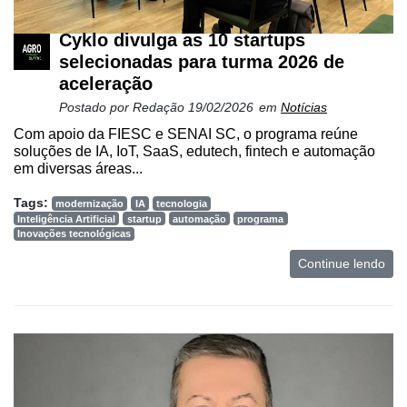
e
Análise
Cyklo divulga as 10 startups
selecionadas para turma 2026 de
E-
Commerce
aceleração
Postado por
Redação
19/02/2026
em
Notícias
Informatização
Com apoio da FIESC e SENAI SC, o programa reúne
da
soluções de IA, IoT, SaaS, edutech, fintech e automação
Agricultura
em diversas áreas...
Vertical
Tags:
modernização
IA
tecnologia
Software
Inteligência Artificial
startup
automação
programa
Empresarial
Inovações tecnológicas
Tecnologia
Continue lendo
para
Recursos
Hídricos
Membros
Liberali