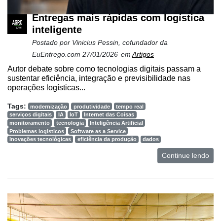
Entregas mais rápidas com logística
inteligente
Postado por
Vinicius Pessin, cofundador da
EuEntrego.com
27/01/2026
em
Artigos
Autor debate sobre como tecnologias digitais passam a
sustentar eficiência, integração e previsibilidade nas
operações logísticas...
Tags:
modernização
produtividade
tempo real
serviços digitais
IA
IoT
Internet das Coisas
monitoramento
tecnologia
Inteligência Artificial
Problemas logisticos
Software as a Service
Inovações tecnológicas
eficiência da produção
dados
Continue lendo