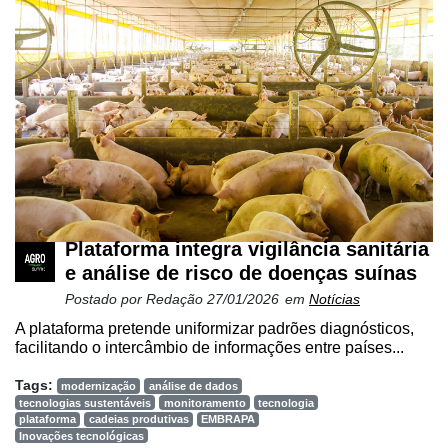
Plataforma integra vigilância sanitária
e análise de risco de doenças suínas
Postado por
Redação
27/01/2026
em
Notícias
A plataforma pretende uniformizar padrões diagnósticos,
facilitando o intercâmbio de informações entre países...
Tags:
modernização
análise de dados
tecnologias sustentáveis
monitoramento
tecnologia
plataforma
cadeias produtivas
EMBRAPA
Inovações tecnológicas