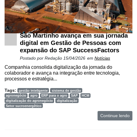
São Martinho avança em sua jornada
digital em Gestão de Pessoas com
expansão do SAP SuccessFactors
Postado por
Redação
15/04/2026
em
Notícias
Companhia consolida digitalização da jornada do
colaborador e avança na integração entre tecnologia,
processos e estratégia...
Tags:
gestão inteligente
sistema de gestão
agronegócio
agro
ERP para o agro
SAP
HCM
digitalização do agronegócio
digitalização
Setor sucroenergético
Continue lendo