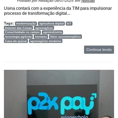
Postado por
Redação
08/07/2025
em
Notícias
Usina contará com a experiência da TIM para impulsionar
processo de transformação digital...
Tags:
modernização
agricultura digital
IoT
Internet das Coisas
agronegócio
Conectividade no campo
agroindústria
tecnologia agrícola
hectares
Setor sucroenergético
Cana-de-açúcar
agronegócio moderno
Continue lendo