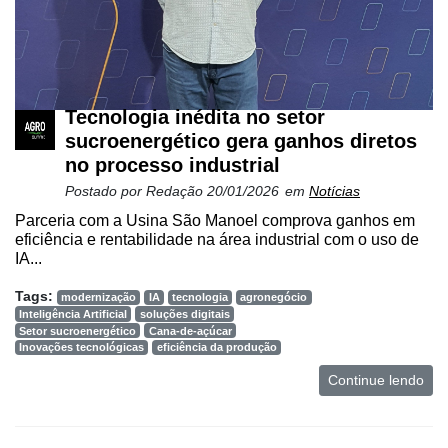
Tecnologia inédita no setor
sucroenergético gera ganhos diretos
no processo industrial
Postado por
Redação
20/01/2026
em
Notícias
Cadastre-
Parceria com a Usina São Manoel comprova ganhos em
eficiência e rentabilidade na área industrial com o uso de
se
IA...
Tags:
modernização
IA
tecnologia
agronegócio
Minha
Inteligência Artificial
soluções digitais
conta
Setor sucroenergético
Cana-de-açúcar
Inovações tecnológicas
eficiência da produção
Continue lendo
Notícias
Destaque