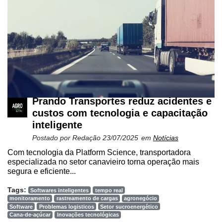
Prando Transportes reduz acidentes e
custos com tecnologia e capacitação
inteligente
Postado por
Redação
23/07/2025
em
Notícias
Com tecnologia da Platform Science, transportadora
especializada no setor canavieiro torna operação mais
segura e eficiente...
Tags:
Softwares inteligentes
tempo real
monitoramento
rastreamento de cargas
agronegócio
Software
Problemas logisticos
Setor sucroenergético
Cana-de-açúcar
Inovações tecnológicas