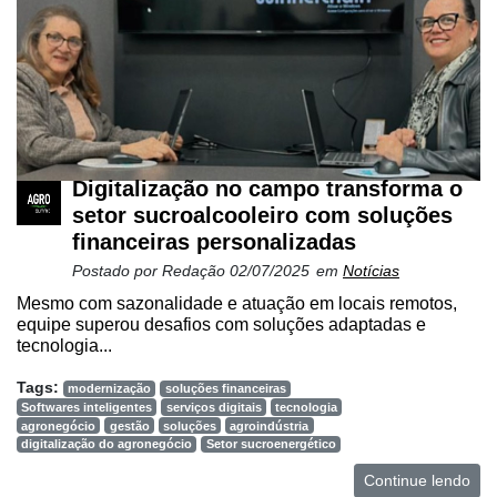
Digitalização no campo transforma o
setor sucroalcooleiro com soluções
financeiras personalizadas
Postado por
Redação
02/07/2025
em
Notícias
Mesmo com sazonalidade e atuação em locais remotos,
equipe superou desafios com soluções adaptadas e
tecnologia...
Tags:
modernização
soluções financeiras
Softwares inteligentes
serviços digitais
tecnologia
agronegócio
gestão
soluções
agroindústria
digitalização do agronegócio
Setor sucroenergético
Continue lendo