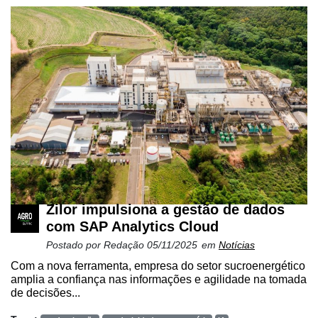
Mercado
Troca
de
Cadeira
Artigos
Agenda
Agricultura
de
Precisão
Zilor impulsiona a gestão de dados
Automação
com SAP Analytics Cloud
e
Postado por
Redação
05/11/2025
em
Notícias
Robótica
Com a nova ferramenta, empresa do setor sucroenergético
amplia a confiança nas informações e agilidade na tomada
Conectividade
de decisões...
Dados