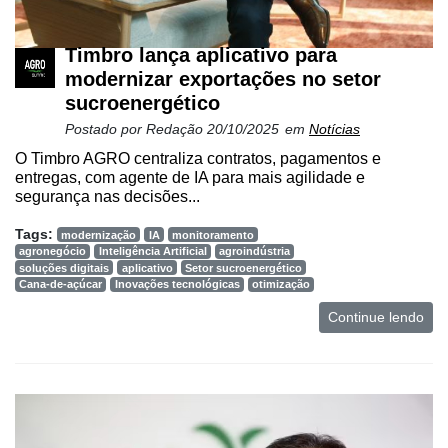
Timbro lança aplicativo para
modernizar exportações no setor
sucroenergético
Postado por
Redação
20/10/2025
em
Notícias
O Timbro AGRO centraliza contratos, pagamentos e
entregas, com agente de IA para mais agilidade e
segurança nas decisões...
Tags:
modernização
IA
monitoramento
agronegócio
Inteligência Artificial
agroindústria
soluções digitais
aplicativo
Setor sucroenergético
Cana-de-açúcar
Inovações tecnológicas
otimização
Continue lendo