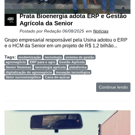
Prata Bioenergia adota ERP e Gestão
Agrícola da Senior
Postado por
Redação
06/08/2025
em
Notícias
Grupo empresarial responsável pela Usina adotou o ERP
e o HCM da Senior em um projeto de R$ 1,2 bilhão...
Tags:
modernização
tecnologia
sistema de gestão
agronegócio
ERP para o agro
Gestão Agrícola
Senior Sistemas
tecnologia agrícola
plataforma
digitalização do agronegócio
inovação tecnológica
Setor sucroenergético
Cana-de-açúcar
Continue lendo