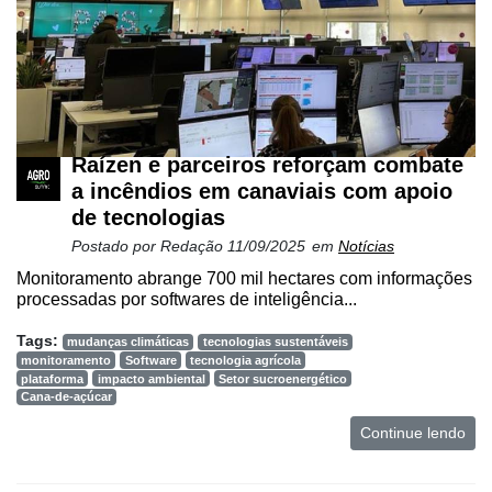
Raízen e parceiros reforçam combate
a incêndios em canaviais com apoio
de tecnologias
Postado por
Redação
11/09/2025
em
Notícias
Monitoramento abrange 700 mil hectares com informações
processadas por softwares de inteligência...
Tags:
mudanças climáticas
tecnologias sustentáveis
monitoramento
Software
tecnologia agrícola
plataforma
impacto ambiental
Setor sucroenergético
Cana-de-açúcar
Continue lendo