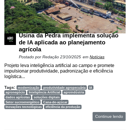
Usina da Pedra implementa solução
de IA aplicada ao planejamento
agrícola
Postado por
Redação
23/10/2025
em
Notícias
Projeto leva inteligência artificial ao campo e promete
impulsionar produtividade, padronização e eficiência
logística...
Tags:
modernização
produtividade agropecuária
IA
agronegócio
Inteligência Artificial
agroindústria
dados agrícolas
soluções digitais
Setor sucroenergético
Cana-de-açúcar
Inovações tecnológicas
eficiência da produção
Continue lendo