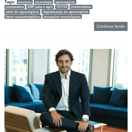
Tags:
insumos
tecnologia
agronegócio
cooperativa
ERP para o agro
TOTVS
commodities
setor do agronegócio
digitalização do agronegócio
Setor sucroenergético
Inovações tecnológicas
Continue lendo