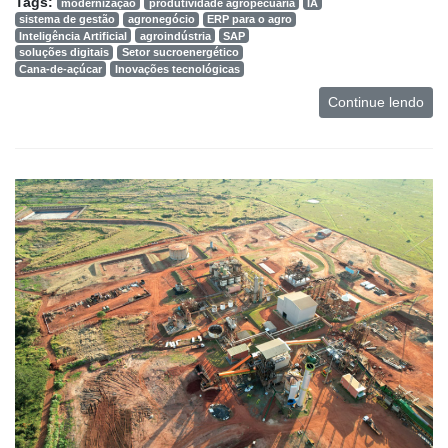
Tags:
modernização
produtividade agropecuária
IA
e
sistema de gestão
agronegócio
ERP para o agro
Análise
Inteligência Artificial
agroindústria
SAP
soluções digitais
Setor sucroenergético
E-
Cana-de-açúcar
Inovações tecnológicas
Commerce
Continue lendo
Informatização
da
Agricultura
Vertical
Software
Empresarial
Tecnologia
para
Recursos
Hídricos
Membros
Liberali