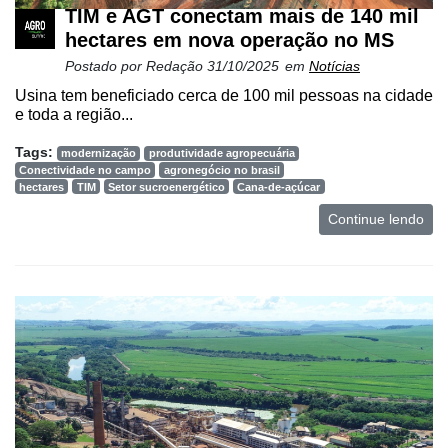
TIM e AGT conectam mais de 140 mil
Netrin
hectares em nova operação no MS
Néctar
Postado por
Redação
31/10/2025
em
Notícias
Usina tem beneficiado cerca de 100 mil pessoas na cidade
Tecprime
e toda a região...
Agro
Tags:
modernização
produtividade agropecuária
Lean
Conectividade no campo
agronegócio no brasil
Way
hectares
TIM
Setor sucroenergético
Cana-de-açúcar
Consulting
Continue lendo
Manager
ONE
CHB