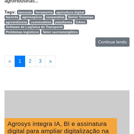
agroindústrias...
Tags:
lavouras
ferramenta
agricultura digital
fazenda
agronegócio
cooperativa
Senior Sistemas
agroindústria
commodities
plataforma
GAtec
Software de Logística de Transporte
Problemas logisticos
Setor sucroenergético
Continue lendo
«
1
2
3
»
Agrosys integra IA, BI e assinatura
digital para ampliar digitalização na