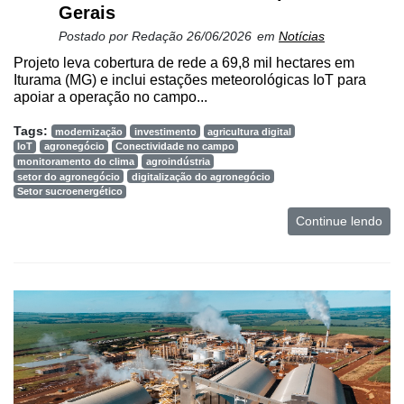
Gerais
Postado por
Redação
26/06/2026
em
Notícias
Projeto leva cobertura de rede a 69,8 mil hectares em
Iturama (MG) e inclui estações meteorológicas IoT para
apoiar a operação no campo...
Tags:
modernização
investimento
agricultura digital
IoT
agronegócio
Conectividade no campo
monitoramento do clima
agroindústria
setor do agronegócio
digitalização do agronegócio
Setor sucroenergético
Continue lendo