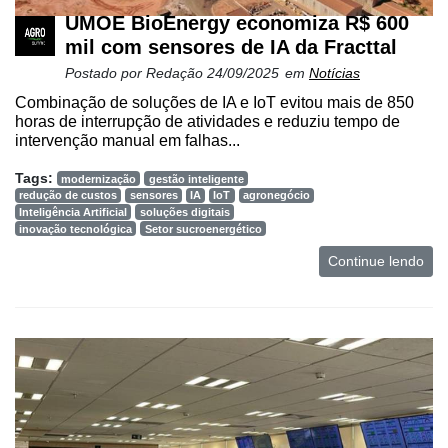
UMOE BioEnergy economiza R$ 600
mil com sensores de IA da Fracttal
Postado por
Redação
24/09/2025
em
Notícias
Combinação de soluções de IA e IoT evitou mais de 850
horas de interrupção de atividades e reduziu tempo de
intervenção manual em falhas...
Tags:
modernização
gestão inteligente
redução de custos
sensores
IA
IoT
agronegócio
Inteligência Artificial
soluções digitais
inovação tecnológica
Setor sucroenergético
Continue lendo