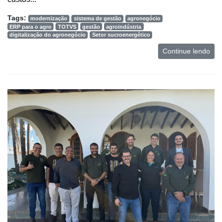
Tags:
modernização
sistema de gestão
agronegócio
ERP para o agro
TOTVS
gestão
agroindústria
digitalização do agronegócio
Setor sucroenergético
Continue lendo