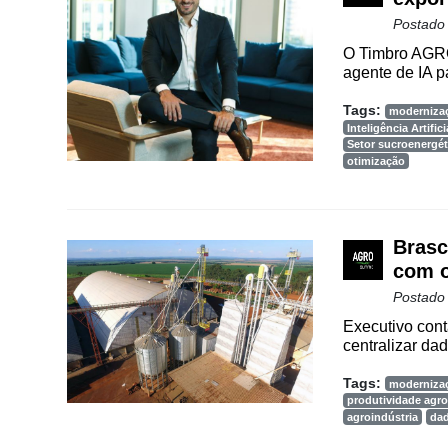
Way
Consulting
Postado
O Timbro AGRO
Manager
agente de IA p
ONE
Tags:
moderniza
CHB
Inteligência Artifici
Setor sucroenergét
otimização
Brasc
com 
Postado
Executivo cont
centralizar dad
Tags:
moderniza
produtividade agro
agroindústria
da