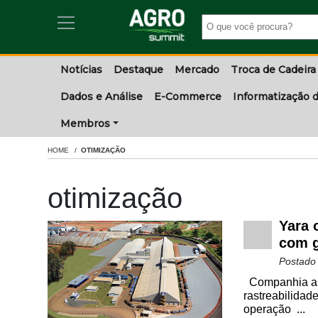
Notícias
Destaque
Mercado
Troca de Cadeira
Dados e Análise
E-Commerce
Informatização d
Membros
HOME
OTIMIZAÇÃO
otimização
Yara 
com g
Postado
Companhia apo
rastreabilidad
operação ...