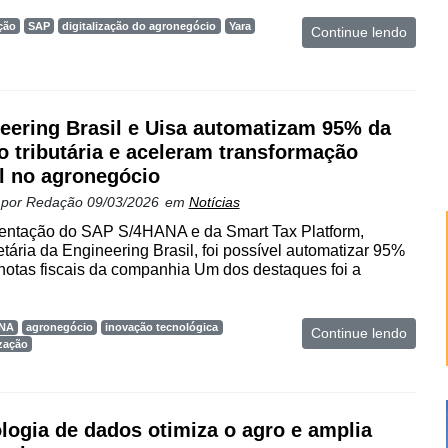
ção
SAP
digitalização do agronegócio
Yara
Continue lendo
eering Brasil e Uisa automatizam 95% da
o tributária e aceleram transformação
al no agronegócio
 por
Redação
09/03/2026
em
Notícias
ntação do SAP S/4HANA e da Smart Tax Platform,
etária da Engineering Brasil, foi possível automatizar 95%
notas fiscais da companhia Um dos destaques foi a
ANA
agronegócio
inovação tecnológica
Continue lendo
zação
logia de dados otimiza o agro e amplia