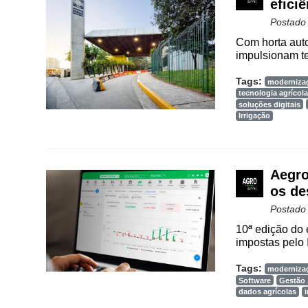
eficiê
Postado
Cadastre-
Com horta auto
se
impulsionam t
Tags:
moderniza
Minha
tecnologia agrícola
conta
soluções digitais
Irrigação
Notícias
Aegro
Destaque
os de
Mercado
Postado
10ª edição do 
Troca
impostas pelo 
de
Cadeira
Tags:
moderniza
Software
Gestão 
Artigos
dados agrícolas