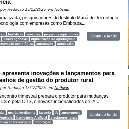
ncia
 por
Redação
16/12/2025
em
Notícias
matizada, pesquisadores do Instituto Mauá de Tecnologia
ecnologia com empresas como Embrapa...
ção
hortaliças
sensores
pequenos agricultores
Continue lendo
dados agrícolas
digitalização do agronegócio
inovação tecnológica
automação
otimização
 apresenta inovações e lançamentos para
safios de gestão do produtor rural
 por
Redação
15/12/2025
em
Notícias
encontro trimestral prepara o produtor para mudanças
IBS e pela CBS, e novas funcionalidades de IA...
ção
gestão inteligente
fazenda
IA
agronegócio
Continue lendo
Agrícola
Inteligência Artificial
produtores rurais
inovação tecnológica
otimização