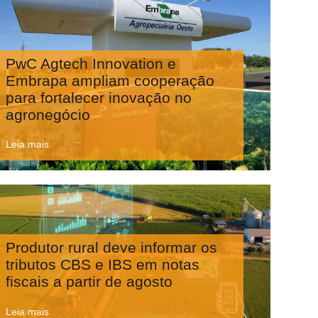
PwC Agtech Innovation e
Embrapa ampliam cooperação
para fortalecer inovação no
agronegócio
Leia mais
Produtor rural deve informar os
tributos CBS e IBS em notas
fiscais a partir de agosto
Leia mais