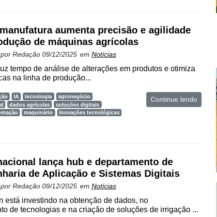
 manufatura aumenta precisão e agilidade
odução de máquinas agrícolas
 por
Redação
09/12/2025
em
Notícias
uz tempo de análise de alterações em produtos e otimiza
cas na linha de produção...
ção
IA
tecnologia
agronegócio
Continue lendo
al
dados agrícolas
soluções digitais
omação
maquinário
Inovações tecnológicas
nacional lança hub e departamento de
haria de Aplicação e Sistemas Digitais
 por
Redação
09/12/2025
em
Notícias
on está investindo na obtenção de dados, no
o de tecnologias e na criação de soluções de irrigação ...