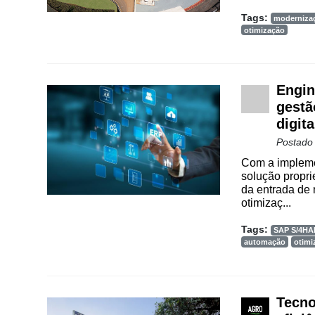
Tags:
moderniza
otimização
Engin
gestã
digit
Postado
Com a impleme
solução propri
da entrada de 
otimizaç...
Tags:
SAP S/4H
automação
otimi
Tecno