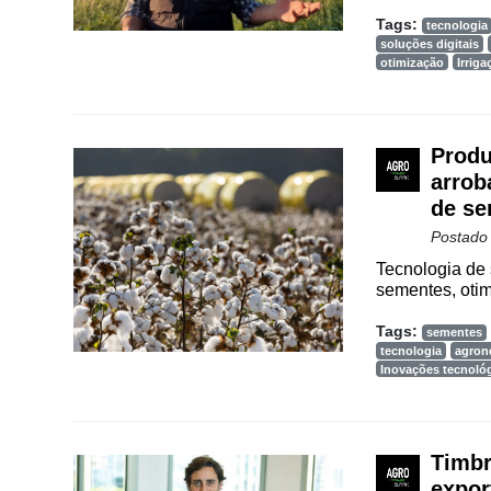
Vertical
Tags:
tecnologia
soluções digitais
Software
otimização
Irriga
Empresarial
Tecnologia
para
Produ
Recursos
arrob
Hídricos
de se
Membros
Postado
Tecnologia de 
Liberali
sementes, otim
Netrin
Tags:
sementes
tecnologia
agron
Néctar
Inovações tecnoló
Tecprime
Agro
Timbr
Lean
expor