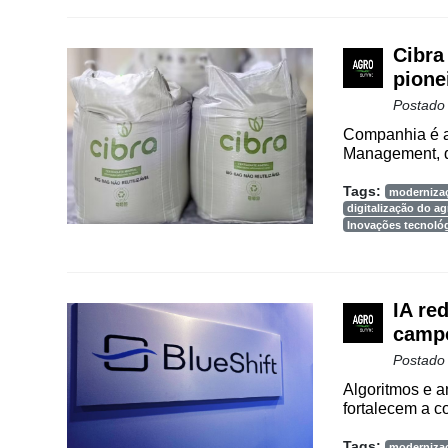
Cibra
pione
Postado
Companhia é a 
Management, qu
Tags:
moderniza
digitalização do a
Inovações tecnoló
IA red
camp
Postado
Algoritmos e a
fortalecem a c
Tags:
moderniza