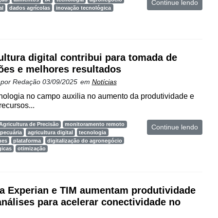
Continue lendo
al
dados agrícolas
inovação tecnológica
ultura digital contribui para tomada de
ões e melhores resultados
 por
Redação
03/09/2025
em
Notícias
ologia no campo auxilia no aumento da produtividade e
recursos...
Agricultura de Precisão
monitoramento remoto
Continue lendo
pecuária
agricultura digital
tecnologia
nes
plataforma
digitalização do agronegócio
gicas
otimização
a Experian e TIM aumentam produtividade
nálises para acelerar conectividade no