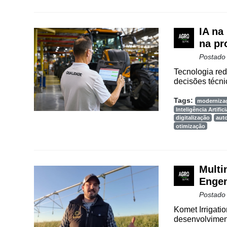
Agenda
Agricultura
IA na
de
na pr
Precisão
Postado
Automação
Tecnologia red
e
decisões técni
Robótica
Tags:
moderniza
Conectividade
Inteligência Artifici
digitalização
aut
otimização
Dados
e
Análise
Multi
E-
Engen
Commerce
Postado
Informatização
Komet Irrigati
da
desenvolviment
Agricultura