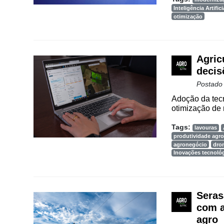
Inteligência Artifici
otimização
Agric
decis
Postado
Adoção da tecn
otimização de 
Tags:
lavouras
produtividade agro
agronegócio
dro
Inovações tecnoló
Seras
com a
agro