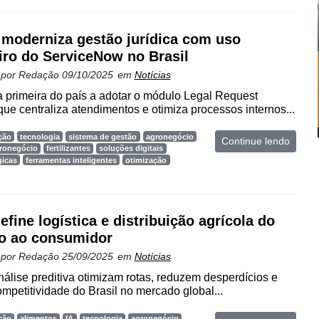
 moderniza gestão jurídica com uso
iro do ServiceNow no Brasil
 por
Redação
09/10/2025
em
Notícias
primeira do país a adotar o módulo Legal Request
e centraliza atendimentos e otimiza processos internos...
ção
tecnologia
sistema de gestão
agronegócio
Continue lendo
gronegócio
fertilizantes
soluções digitais
gicas
ferramentas inteligentes
otimização
efine logística e distribuição agrícola do
o ao consumidor
 por
Redação
25/09/2025
em
Notícias
nálise preditiva otimizam rotas, reduzem desperdícios e
ompetitividade do Brasil no mercado global...
ção
alimentos
IA
tecnologia
agronegócio