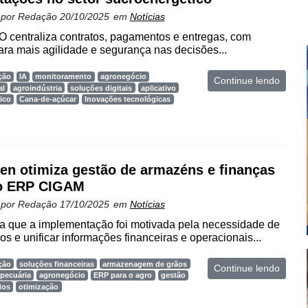
 por
Redação
20/10/2025
em
Notícias
 centraliza contratos, pagamentos e entregas, com
ara mais agilidade e segurança nas decisões...
ção
IA
monitoramento
agronegócio
Continue lendo
al
agroindústria
soluções digitais
aplicativo
ico
Cana-de-açúcar
Inovações tecnológicas
en otimiza gestão de armazéns e finanças
o ERP CIGAM
 por
Redação
17/10/2025
em
Notícias
a que a implementação foi motivada pela necessidade de
os e unificar informações financeiras e operacionais...
ção
soluções financeiras
armazenagem de grãos
Continue lendo
pecuária
agronegócio
ERP para o agro
gestão
dos
otimização