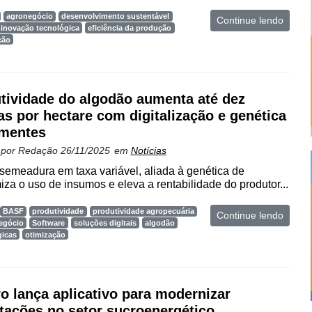
agronegócio
desenvolvimento sustentável
Continue lendo
inovação tecnológica
eficiência da produção
ção
tividade do algodão aumenta até dez
as por hectare com digitalização e genética
mentes
 por
Redação
26/11/2025
em
Notícias
semeadura em taxa variável, aliada à genética de
iza o uso de insumos e eleva a rentabilidade do produtor...
BASF
produtividade
produtividade agropecuária
Continue lendo
egócio
Software
soluções digitais
algodão
gicas
otimização
o lança aplicativo para modernizar
tações no setor sucroenergético