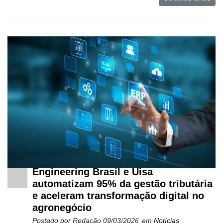
Mercado
Troca
de
Cadeira
Artigos
Agenda
Agricultura
de
Precisão
Automação
e
Engineering Brasil e Uisa
Robótica
automatizam 95% da gestão tributária
e aceleram transformação digital no
Conectividade
agronegócio
Dados
Postado por
Redação
09/03/2026
em
Notícias