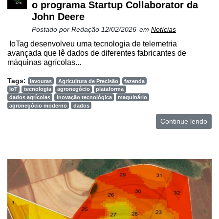
o programa Startup Collaborator da
John Deere
Postado por
Redação
12/02/2026
em
Notícias
IoTag desenvolveu uma tecnologia de telemetria
avançada que lê dados de diferentes fabricantes de
máquinas agrícolas...
Tags:
lavouras
Agricultura de Precisão
fazenda
IoT
tecnologia
agronegócio
plataforma
dados agrícolas
inovação tecnológica
maquinário
agronegócio moderno
dados
Continue lendo