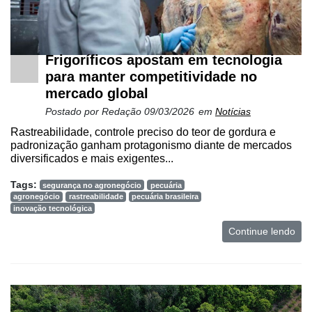
Netrin
Néctar
Frigoríficos apostam em tecnologia
Tecprime
para manter competitividade no
Agro
mercado global
Lean
Postado por
Redação
09/03/2026
em
Notícias
Way
Rastreabilidade, controle preciso do teor de gordura e
Consulting
padronização ganham protagonismo diante de mercados
diversificados e mais exigentes...
Manager
ONE
Tags:
segurança no agronegócio
pecuária
agronegócio
rastreabilidade
pecuária brasileira
CHB
inovação tecnológica
Continue lendo