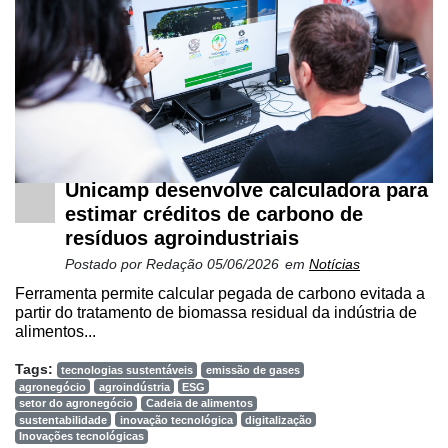
Unicamp desenvolve calculadora para
estimar créditos de carbono de
resíduos agroindustriais
Postado por
Redação
05/06/2026
em
Notícias
Ferramenta permite calcular pegada de carbono evitada a
partir do tratamento de biomassa residual da indústria de
alimentos...
Tags:
tecnologias sustentáveis
emissão de gases
agronegócio
agroindústria
ESG
setor do agronegócio
Cadeia de alimentos
sustentabilidade
inovação tecnológica
digitalização
Inovações tecnológicas