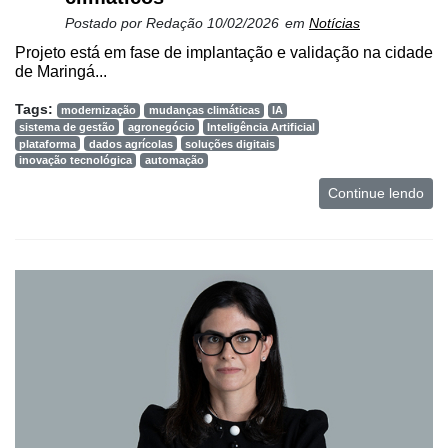
Postado por
Redação
10/02/2026
em
Notícias
Projeto está em fase de implantação e validação na cidade
de Maringá...
Tags:
modernização
mudanças climáticas
IA
sistema de gestão
agronegócio
Inteligência Artificial
plataforma
dados agrícolas
soluções digitais
inovação tecnológica
automação
Continue lendo