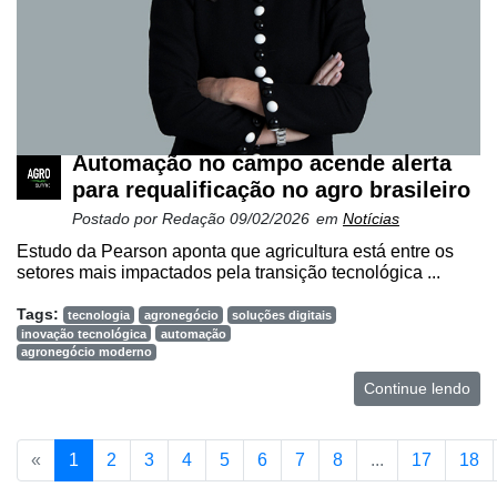
Automação no campo acende alerta
para requalificação no agro brasileiro
Postado por
Redação
09/02/2026
em
Notícias
Estudo da Pearson aponta que agricultura está entre os
setores mais impactados pela transição tecnológica ...
Tags:
tecnologia
agronegócio
soluções digitais
inovação tecnológica
automação
agronegócio moderno
Continue lendo
«
1
2
3
4
5
6
7
8
...
17
18