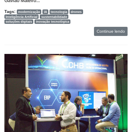
Gavião Mateiro...
Tags:
modernização
IA
tecnologia
drones
Inteligência Artificial
sustentabilidade
soluções digitais
inovação tecnológica
Continue lendo