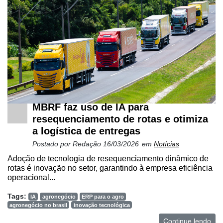
MBRF faz uso de IA para
Cadastre-
resequenciamento de rotas e otimiza
se
a logística de entregas
Postado por
Redação
16/03/2026
em
Notícias
Minha
Adoção de tecnologia de resequenciamento dinâmico de
conta
rotas é inovação no setor, garantindo à empresa eficiência
operacional...
Tags:
IA
agronegócio
ERP para o agro
Notícias
agronegócio no brasil
inovação tecnológica
Destaque
Continue lendo