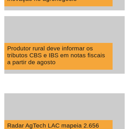
Produtor rural deve informar os
tributos CBS e IBS em notas fiscais
a partir de agosto
Radar AgTech LAC mapeia 2.656