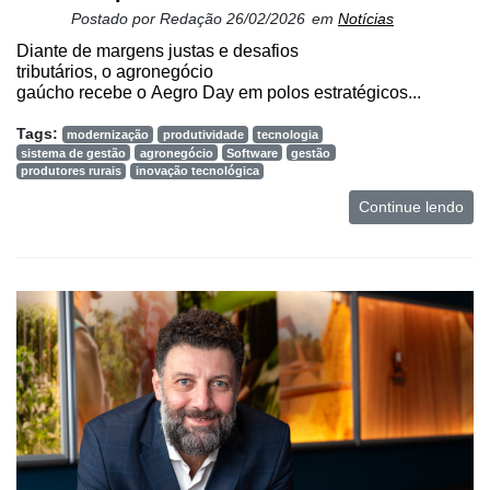
Postado por
Redação
26/02/2026
em
Notícias
Diante de margens justas e desafios
tributários, o agronegócio
gaúcho recebe o Aegro Day em polos estratégicos...
Tags:
modernização
produtividade
tecnologia
sistema de gestão
agronegócio
Software
gestão
produtores rurais
inovação tecnológica
Continue lendo