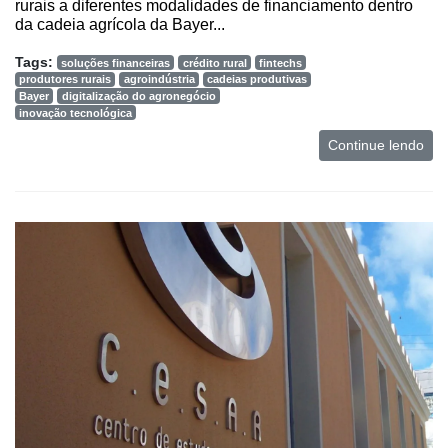
rurais a diferentes modalidades de financiamento dentro
da cadeia agrícola da Bayer...
Tags:
soluções financeiras
crédito rural
fintechs
produtores rurais
agroindústria
cadeias produtivas
Bayer
digitalização do agronegócio
inovação tecnológica
Continue lendo