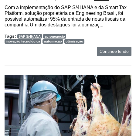
e
Com a implementação do SAP S/4HANA e da Smart Tax
Análise
Platform, solução proprietária da Engineering Brasil, foi
possível automatizar 95% da entrada de notas fiscais da
E-
companhia Um dos destaques foi a otimizaç...
Commerce
Tags:
SAP S/4HANA
agronegócio
Informatização
inovação tecnológica
automação
otimização
da
Continue lendo
Agricultura
Vertical
Software
Empresarial
Tecnologia
para
Recursos
Hídricos
Membros
Liberali