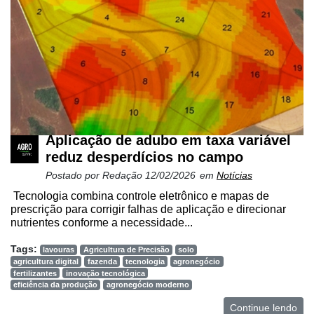
Aplicação de adubo em taxa variável
reduz desperdícios no campo
Postado por
Redação
12/02/2026
em
Notícias
Tecnologia combina controle eletrônico e mapas de
prescrição para corrigir falhas de aplicação e direcionar
nutrientes conforme a necessidade...
Tags:
lavouras
Agricultura de Precisão
solo
agricultura digital
fazenda
tecnologia
agronegócio
fertilizantes
inovação tecnológica
eficiência da produção
agronegócio moderno
Continue lendo