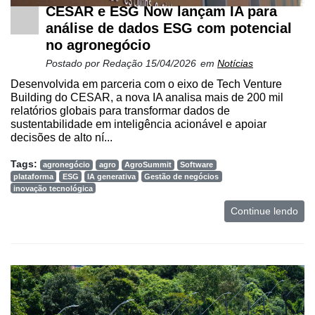
CESAR e ESG Now lançam IA para
análise de dados ESG com potencial
no agronegócio
Postado por
Redação
15/04/2026
em
Notícias
Desenvolvida em parceria com o eixo de Tech Venture
Building do CESAR, a nova IA analisa mais de 200 mil
relatórios globais para transformar dados de
sustentabilidade em inteligência acionável e apoiar
decisões de alto ní...
Tags:
agronegócio
agro
AgroSummit
Software
plataforma
ESG
IA generativa
Gestão de negócios
inovação tecnológica
Continue lendo