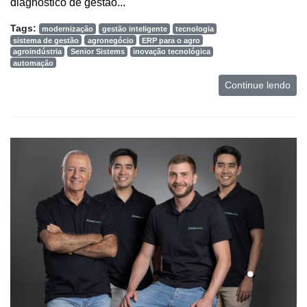
diagnóstico de gestão...
Tags:
modernização
gestão inteligente
tecnologia
sistema de gestão
agronegócio
ERP para o agro
agroindústria
Senior Sistems
inovação tecnológica
automação
Continue lendo