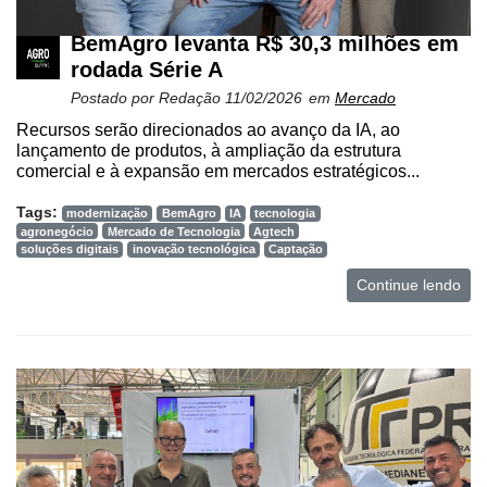
BemAgro levanta R$ 30,3 milhões em
rodada Série A
Postado por
Redação
11/02/2026
em
Mercado
Recursos serão direcionados ao avanço da IA, ao
lançamento de produtos, à ampliação da estrutura
comercial e à expansão em mercados estratégicos...
Tags:
modernização
BemAgro
IA
tecnologia
agronegócio
Mercado de Tecnologia
Agtech
soluções digitais
inovação tecnológica
Captação
Continue lendo