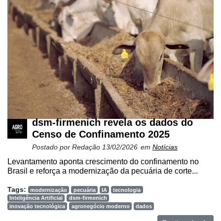
dsm-firmenich revela os dados do
Censo de Confinamento 2025
Postado por
Redação
13/02/2026
em
Notícias
Levantamento aponta crescimento do confinamento no
Brasil e reforça a modernização da pecuária de corte...
Tags:
modernização
pecuária
IA
tecnologia
Inteligência Artificial
dsm-firmenich
inovação tecnológica
agronegócio moderno
dados