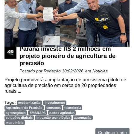
Paraná investe R$ 2 milhões em
projeto pioneiro de agricultura de
precisão
Postado por
Redação
10/02/2026
em
Notícias
Projeto promoverá a implantação de um sistema piloto de
agricultura de precisão em cerca de 20 propriedades
rurais ...
Tags:
modernização
investimento
Agricultura de Precisão
sensores
tecnologia
agronegócio
EMBRAPA
dados agrícolas
soluções digitais
inovação tecnológica
automação
maquinário
Continue lendo