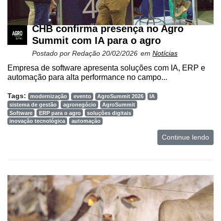
CHB confirma presença no Agro
Summit com IA para o agro
Postado por
Redação
20/02/2026
em
Notícias
Empresa de software apresenta soluções com IA, ERP e
automação para alta performance no campo...
Tags:
modernização
evento
AgroSummit 2026
IA
sistema de gestão
agronegócio
AgroSummit
Software
ERP para o agro
soluções digitais
inovação tecnológica
automação
Continue lendo