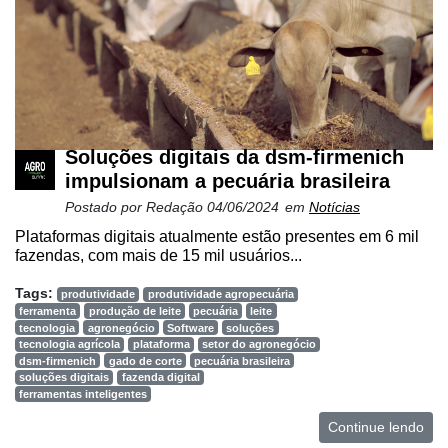
Soluções digitais da dsm-firmenich
impulsionam a pecuária brasileira
Postado por
Redação
04/06/2024
em
Notícias
Plataformas digitais atualmente estão presentes em 6 mil
fazendas, com mais de 15 mil usuários...
Tags:
produtividade
produtividade agropecuária
ferramenta
produção de leite
pecuária
leite
tecnologia
agronegócio
Software
soluções
tecnologia agrícola
plataforma
setor do agronegócio
dsm-firmenich
gado de corte
pecuária brasileira
soluções digitais
fazenda digital
ferramentas inteligentes
Continue lendo