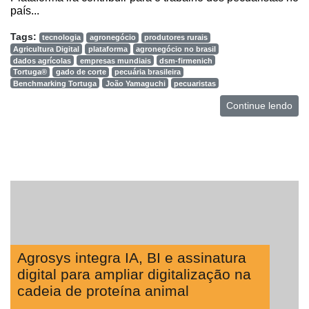
país...
Tags:
tecnologia
agronegócio
produtores rurais
Agricultura Digital
plataforma
agronegócio no brasil
dados agrícolas
empresas mundiais
dsm-firmenich
Tortuga®
gado de corte
pecuária brasileira
Benchmarking Tortuga
João Yamaguchi
pecuaristas
Continue lendo
Agrosys integra IA, BI e assinatura
digital para ampliar digitalização na
cadeia de proteína animal