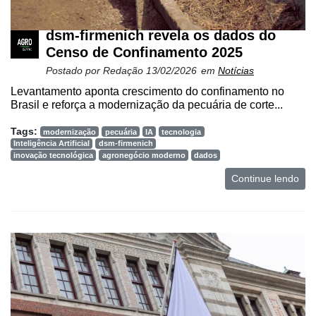
dsm-firmenich revela os dados do
Censo de Confinamento 2025
Postado por
Redação
13/02/2026
em
Notícias
Levantamento aponta crescimento do confinamento no
Brasil e reforça a modernização da pecuária de corte...
Tags:
modernização
pecuária
IA
tecnologia
Inteligência Artificial
dsm-firmenich
inovação tecnológica
agronegócio moderno
dados
Continue lendo