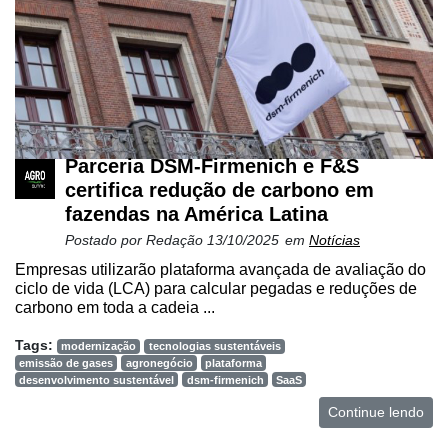
Parceria DSM-Firmenich e F&S
certifica redução de carbono em
fazendas na América Latina
Postado por
Redação
13/10/2025
em
Notícias
Empresas utilizarão plataforma avançada de avaliação do
ciclo de vida (LCA) para calcular pegadas e reduções de
carbono em toda a cadeia ...
Tags:
modernização
tecnologias sustentáveis
emissão de gases
agronegócio
plataforma
desenvolvimento sustentável
dsm-firmenich
SaaS
Continue lendo