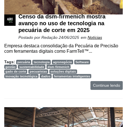
Conectividade
Dados
Censo da dsm-firmenich mostra
e
avanço no uso de tecnologia na
Análise
pecuária de corte em 2025
E-
Postado por
Redação
24/06/2025
em
Notícias
Commerce
Empresa destaca consolidação da Pecuária de Precisão
com ferramentas digitais como FarmTell™...
Informatização
da
Tags:
pecuária
tecnologia
agronegócio
Software
Agricultura
gestão
sustentabilidade
dsm-firmenich
Vertical
gado de corte
pecuaristas
soluções digitais
inovação tecnológica
dados
ferramentas inteligentes
Software
Continue lendo
Empresarial
Tecnologia
para
Recursos
Hídricos