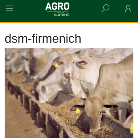
HOME
DSM-FIRMENICH
dsm-firmenich