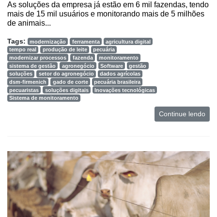
As soluções da empresa já estão em 6 mil fazendas, tendo
mais de 15 mil usuários e monitorando mais de 5 milhões
de animais...
Tags:
modernização
ferramenta
agricultura digital
tempo real
produção de leite
pecuária
modernizar processos
fazenda
monitoramento
sistema de gestão
agronegócio
Software
gestão
soluções
setor do agronegócio
dados agrícolas
dsm-firmenich
gado de corte
pecuária brasileira
pecuaristas
soluções digitais
Inovações tecnológicas
Sistema de monitoramento
Continue lendo