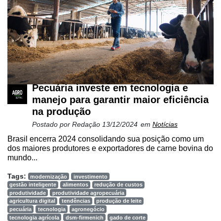
Membros
Liberali
Netrin
Néctar
Tecprime
Pecuária investe em tecnologia e
Agro
manejo para garantir maior eficiência
Lean
na produção
Way
Postado por
Redação
13/12/2024
em
Notícias
Consulting
Brasil encerra 2024 consolidando sua posição como um
dos maiores produtores e exportadores de carne bovina do
Manager
mundo...
ONE
Tags:
modernização
investimento
CHB
gestão inteligente
alimentos
redução de custos
produtividade
produtividade agropecuária
agricultura digital
tendências
produção de leite
pecuária
tecnologia
agronegócio
tecnologia agrícola
dsm-firmenich
gado de corte