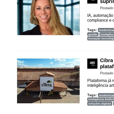
supri
Agenda
Postado
Agricultura
IA, automação 
de
compliance e d
Precisão
Tags:
moderniza
Automação
gestão
Inteligênci
inovação tecnológ
e
Robótica
Conectividade
Cibra 
Dados
plata
e
Postado
Análise
Plataforma já 
E-
inteligência art
Commerce
Tags:
moderniza
Inteligência Artifici
Informatização
soluções digitais
da
Agricultura