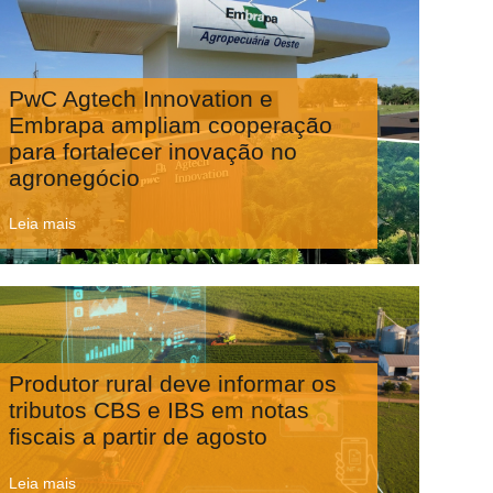
PwC Agtech Innovation e
Embrapa ampliam cooperação
para fortalecer inovação no
agronegócio
Leia mais
Produtor rural deve informar os
tributos CBS e IBS em notas
fiscais a partir de agosto
Leia mais