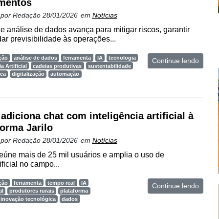
mentos
 por
Redação
28/01/2026
em
Notícias
e análise de dados avança para mitigar riscos, garantir
ar previsibilidade às operações...
ção
análise de dados
ferramenta
IA
tecnologia
Continue lendo
a Artificial
cadeias produtivas
sustentabilidade
ica
digitalização
automação
adiciona chat com inteligência artificial à
forma Jarilo
 por
Redação
28/01/2026
em
Notícias
reúne mais de 25 mil usuários e amplia o uso de
ificial no campo...
ção
ferramenta
tempo real
IA
Continue lendo
al
produtores rurais
plataforma
inovação tecnológica
dados