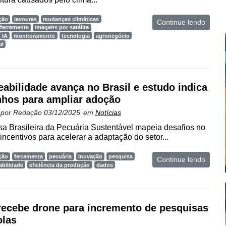
ção
lavouras
mudanças climáticas
Continue lendo
ferramenta
imagens por satélite
IA
monitoramento
tecnologia
agronegócio
al
eabilidade avança no Brasil e estudo indica
hos para ampliar adoção
 por
Redação
03/12/2025
em
Notícias
a Brasileira da Pecuária Sustentável mapeia desafios no
incentivos para acelerar a adaptação do setor...
ção
ferramenta
pecuária
inovação
pesquisa
Continue lendo
abilidade
eficiência da produção
dados
recebe drone para incremento de pesquisas
olas