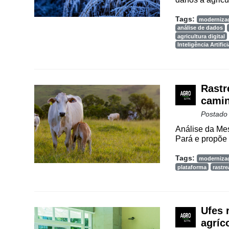
Way
Consulting
Tags:
moderniza
análise de dados
Manager
agricultura digital
ONE
Inteligência Artifici
CHB
Rastr
camin
Postado
Análise da Mes
Pará e propõe 
Tags:
moderniza
plataforma
rastre
Ufes 
agríc