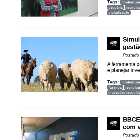
Tags:
moderniza
pecuária
tecnolo
digitalização
Simul
gestã
Postado
A ferramenta p
e planejar inve
Tags:
moderniza
fazenda
tecnolog
Inovações tecnoló
BBCE 
com v
Postado