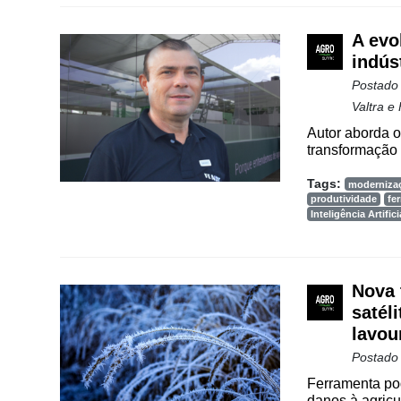
Vertical
A evol
Software
indúst
Empresarial
Postado
Tecnologia
Valtra e
para
Autor aborda o 
Recursos
transformação 
Hídricos
Tags:
moderniza
Membros
produtividade
fe
Inteligência Artifici
Liberali
Netrin
Nova 
Néctar
satél
Tecprime
lavou
Agro
Postado
Lean
Ferramenta pod
danos à agricu