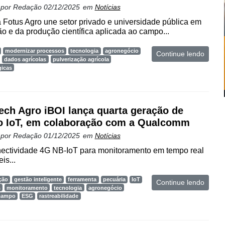
 por
Redação
02/12/2025
em
Notícias
 Fotus Agro une setor privado e universidade pública em
ão e da produção científica aplicada ao campo...
modernizar processos
tecnologia
agronegócio
Continue lendo
dados agrícolas
pulverização agrícola
gicas
ech Agro iBOI lança quarta geração de
o IoT, em colaboração com a Qualcomm
 por
Redação
01/12/2025
em
Notícias
onectividade 4G NB-IoT para monitoramento em tempo real
is...
ção
gestão inteligente
ferramenta
pecuária
IoT
Continue lendo
s
monitoramento
tecnologia
agronegócio
 campo
ESG
rastreabilidade