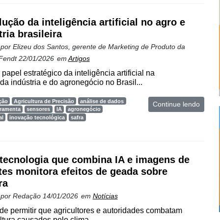
ução da inteligência artificial no agro e
ria brasileira
 por
Elizeu dos Santos, gerente de Marketing de Produto da
 Fendt
22/01/2026
em
Artigos
papel estratégico da inteligência artificial na
da indústria e do agronegócio no Brasil...
ção
Agricultura de Precisão
análise de dados
Continue lendo
rramenta
sensores
IA
agronegócio
al
inovação tecnológica
safra
tecnologia que combina IA e imagens de
ites monitora efeitos de geada sobre
ra
 por
Redação
14/01/2026
em
Notícias
e permitir que agricultores e autoridades combatam
ltura causados pelo clima...