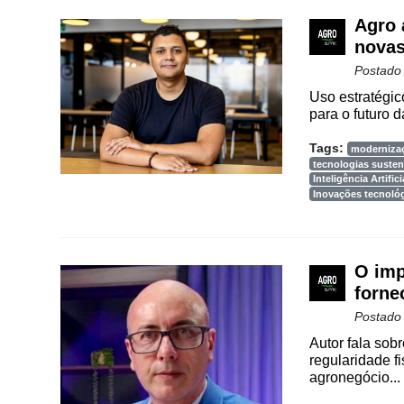
Agro 
novas
Postado
Uso estratégic
para o futuro d
Tags:
moderniza
tecnologias susten
Inteligência Artifici
Inovações tecnoló
O imp
forne
Postado
Autor fala sobr
regularidade f
agronegócio...