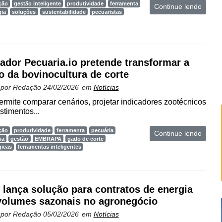
ção
gestão inteligente
produtividade
ferramenta
Continue lendo
gia
soluções
sustentabilidade
pecuaristas
ador Pecuaria.io pretende transformar a
o da bovinocultura de corte
 por
Redação
24/02/2026
em
Notícias
ermite comparar cenários, projetar indicadores zootécnicos
stimentos...
ção
produtividade
ferramenta
pecuária
Continue lendo
ia
gestão
EMBRAPA
gado de corte
gicas
ferramentas inteligentes
lança solução para contratos de energia
olumes sazonais no agronegócio
 por
Redação
05/02/2026
em
Notícias