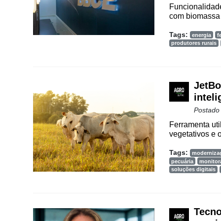
Funcionalidade
com biomassa e
Cadastre-
se
Tags:
energia
f
produtores rurais
Minha
conta
JetBo
intel
Postado
Notícias
Ferramenta uti
Destaque
vegetativos e o
Mercado
Tags:
moderniza
pecuária
monito
Troca
soluções digitais
de
Cadeira
Artigos
Tecno