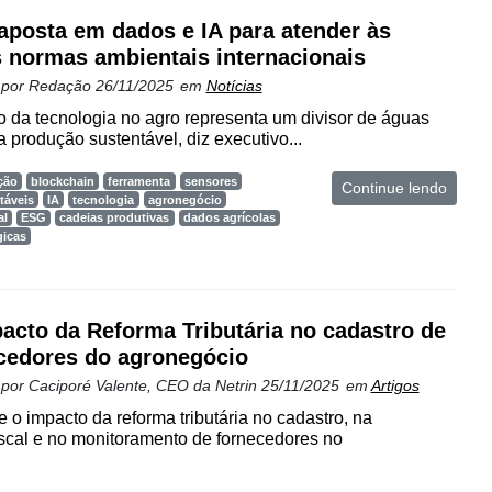
aposta em dados e IA para atender às
 normas ambientais internacionais
 por
Redação
26/11/2025
em
Notícias
o da tecnologia no agro representa um divisor de águas
a produção sustentável, diz executivo...
ção
blockchain
ferramenta
sensores
Continue lendo
táveis
IA
tecnologia
agronegócio
al
ESG
cadeias produtivas
dados agrícolas
gicas
acto da Reforma Tributária no cadastro de
cedores do agronegócio
 por
Caciporé Valente, CEO da Netrin
25/11/2025
em
Artigos
e o impacto da reforma tributária no cadastro, na
iscal e no monitoramento de fornecedores no