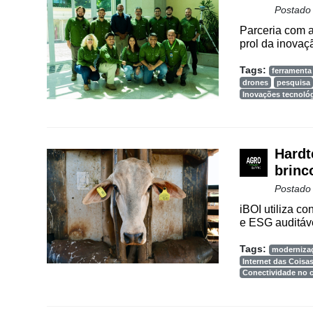
Postado
Parceria com a
prol da inovaç
Tags:
ferramenta
drones
pesquisa
Inovações tecnoló
Hardt
brinc
Postado
iBOI utiliza c
e ESG auditáve
Tags:
moderniza
Internet das Coisa
Conectividade no