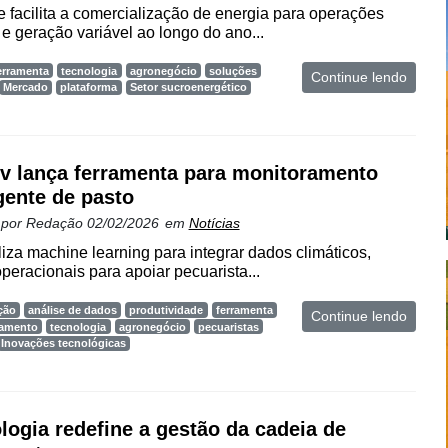
 facilita a comercialização de energia para operações
 geração variável ao longo do ano...
erramenta
tecnologia
agronegócio
soluções
Continue lendo
Mercado
plataforma
Setor sucroenergético
v lança ferramenta para monitoramento
igente de pasto
 por
Redação
02/02/2026
em
Notícias
liza machine learning para integrar dados climáticos,
peracionais para apoiar pecuarista...
ção
análise de dados
produtividade
ferramenta
Continue lendo
ramento
tecnologia
agronegócio
pecuaristas
Inovações tecnológicas
logia redefine a gestão da cadeia de