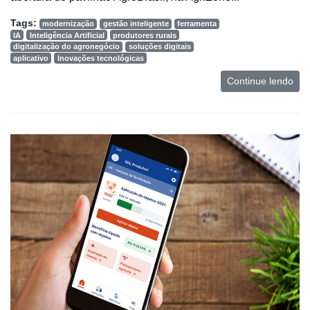
Tags:
modernização
gestão inteligente
ferramenta
IA
Inteligência Artificial
produtores rurais
digitalização do agronegócio
soluções digitais
aplicativo
Inovações tecnológicas
Continue lendo