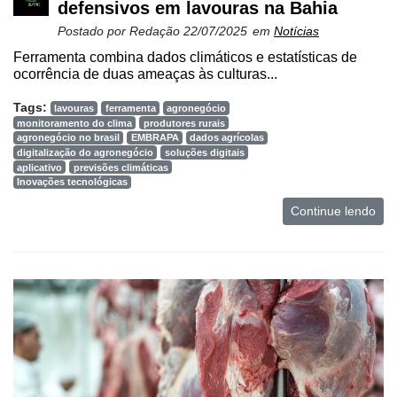
defensivos em lavouras na Bahia
Postado por
Redação
22/07/2025
em
Notícias
Ferramenta combina dados climáticos e estatísticas de
ocorrência de duas ameaças às culturas...
Tags:
lavouras
ferramenta
agronegócio
monitoramento do clima
produtores rurais
agronegócio no brasil
EMBRAPA
dados agrícolas
digitalização do agronegócio
soluções digitais
aplicativo
previsões climáticas
Inovações tecnológicas
Continue lendo