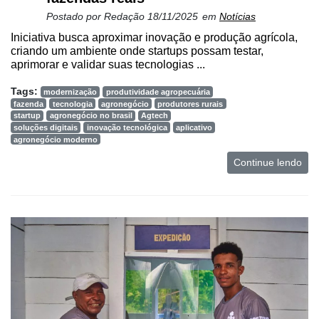
Postado por
Redação
18/11/2025
em
Notícias
Mercado
Iniciativa busca aproximar inovação e produção agrícola,
criando um ambiente onde startups possam testar,
Troca
aprimorar e validar suas tecnologias ...
de
Cadeira
Tags:
modernização
produtividade agropecuária
fazenda
tecnologia
agronegócio
produtores rurais
Artigos
startup
agronegócio no brasil
Agtech
soluções digitais
inovação tecnológica
aplicativo
Agenda
agronegócio moderno
Continue lendo
Agricultura
de
Precisão
Automação
e
Robótica
Conectividade
Dados