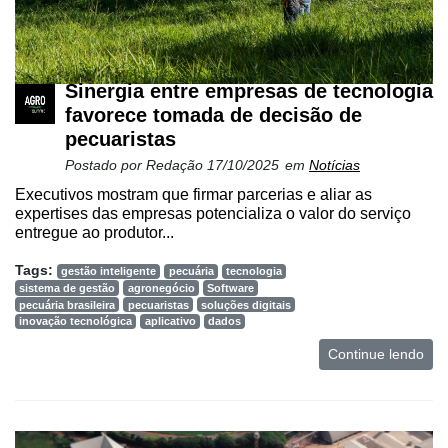
Sinergia entre empresas de tecnologia
favorece tomada de decisão de
pecuaristas
Postado por
Redação
17/10/2025
em
Notícias
Executivos mostram que firmar parcerias e aliar as
expertises das empresas potencializa o valor do serviço
entregue ao produtor...
Tags:
gestão inteligente
pecuária
tecnologia
sistema de gestão
agronegócio
Software
pecuária brasileira
pecuaristas
soluções digitais
inovação tecnológica
aplicativo
dados
Continue lendo