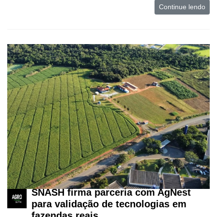
Continue lendo
Cadastre-
se
Minha
conta
SNASH firma parceria com AgNest
Notícias
para validação de tecnologias em
fazendas reais
Destaque