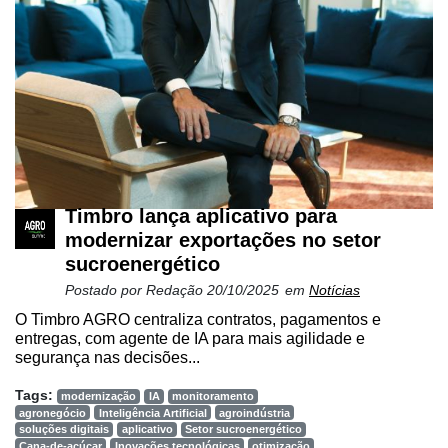
Timbro lança aplicativo para
modernizar exportações no setor
sucroenergético
Postado por
Redação
20/10/2025
em
Notícias
O Timbro AGRO centraliza contratos, pagamentos e
entregas, com agente de IA para mais agilidade e
segurança nas decisões...
Tags:
modernização
IA
monitoramento
agronegócio
Inteligência Artificial
agroindústria
soluções digitais
aplicativo
Setor sucroenergético
Cana-de-açúcar
Inovações tecnológicas
otimização