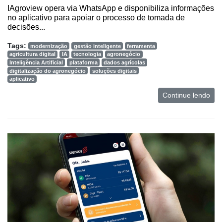
IAgroview opera via WhatsApp e disponibiliza informações
no aplicativo para apoiar o processo de tomada de
decisões...
Tags:
modernização
gestão inteligente
ferramenta
agricultura digital
IA
tecnologia
agronegócio
Inteligência Artificial
plataforma
dados agrícolas
digitalização do agronegócio
soluções digitais
aplicativo
Continue lendo