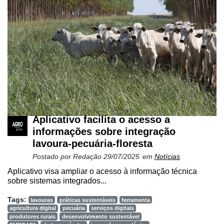
Aplicativo facilita o acesso a
informações sobre integração
lavoura-pecuária-floresta
Postado por
Redação
29/07/2025
em
Notícias
Aplicativo visa ampliar o acesso à informação técnica
sobre sistemas integrados...
Tags:
lavouras
práticas sustentáveis
ferramenta
agricultura digital
pecuária
serviços digitais
produtores rurais
desenvolvimento sustentável