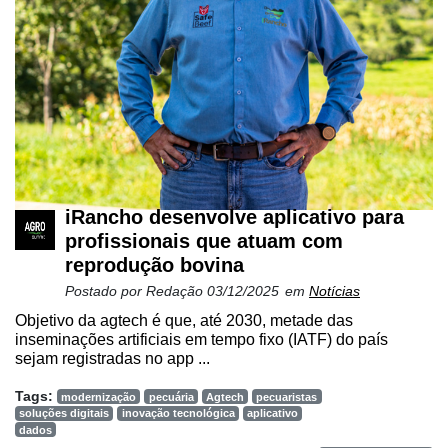
iRancho desenvolve aplicativo para
profissionais que atuam com
reprodução bovina
Postado por
Redação
03/12/2025
em
Notícias
Objetivo da agtech é que, até 2030, metade das
inseminações artificiais em tempo fixo (IATF) do país
sejam registradas no app ...
Tags:
modernização
pecuária
Agtech
pecuaristas
soluções digitais
inovação tecnológica
aplicativo
dados