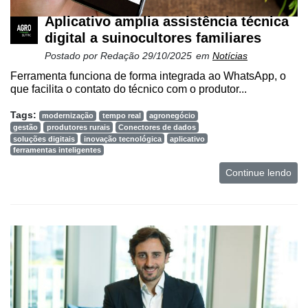
Aplicativo amplia assistência técnica
digital a suinocultores familiares
Postado por
Redação
29/10/2025
em
Notícias
Ferramenta funciona de forma integrada ao WhatsApp, o
que facilita o contato do técnico com o produtor...
Tags:
modernização
tempo real
agronegócio
gestão
produtores rurais
Conectores de dados
soluções digitais
inovação tecnológica
aplicativo
ferramentas inteligentes
Continue lendo