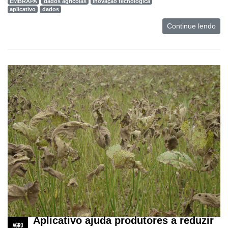
EMBRAPA
dados agrícolas
inovação tecnológica
aplicativo
dados
Continue lendo
Aplicativo ajuda produtores a reduzir