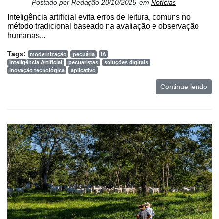
Postado por
Redação
20/10/2025
em
Notícias
Inteligência artificial evita erros de leitura, comuns no
método tradicional baseado na avaliação e observação
humanas...
Tags:
modernização
pecuária
IA
Inteligência Artificial
pecuaristas
soluções digitais
inovação tecnológica
aplicativo
Continue lendo