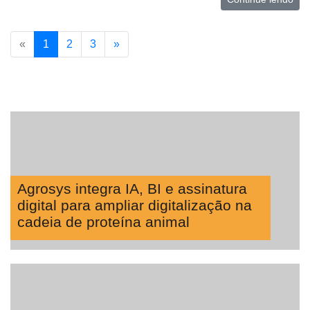
«
1
2
3
»
Agrosys integra IA, BI e assinatura
digital para ampliar digitalização na
cadeia de proteína animal