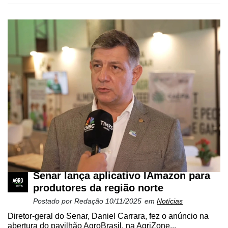
Netrin
Néctar
Tecprime
Agro
Lean
Way
Consulting
Manager
ONE
CHB
Senar lança aplicativo IAmazon para
produtores da região norte
Postado por
Redação
10/11/2025
em
Notícias
Diretor-geral do Senar, Daniel Carrara, fez o anúncio na
abertura do pavilhão AgroBrasil, na AgriZone...