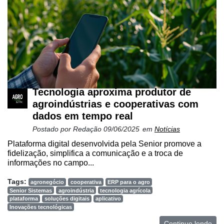
Tecnologia aproxima produtor de
agroindústrias e cooperativas com
dados em tempo real
Postado por
Redação
09/06/2025
em
Notícias
Plataforma digital desenvolvida pela Senior promove a
fidelização, simplifica a comunicação e a troca de
informações no campo...
Tags:
agronegócio
cooperativa
ERP para o agro
Senior Sistemas
agroindústria
tecnologia agrícola
plataforma
soluções digitais
aplicativo
Inovações tecnológicas
Continue lendo