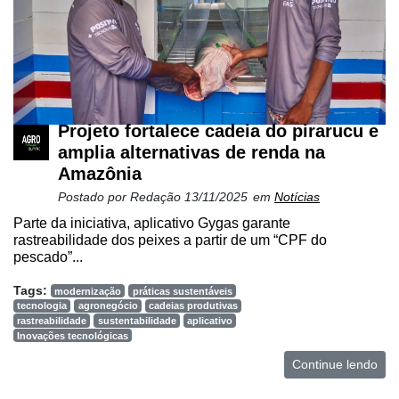
e
Análise
E-
Commerce
Informatização
Projeto fortalece cadeia do pirarucu e
da
amplia alternativas de renda na
Agricultura
Vertical
Amazônia
Postado por
Redação
13/11/2025
em
Notícias
Software
Parte da iniciativa, aplicativo Gygas garante
Empresarial
rastreabilidade dos peixes a partir de um “CPF do
pescado”...
Tecnologia
para
Tags:
modernização
práticas sustentáveis
Recursos
tecnologia
agronegócio
cadeias produtivas
Hídricos
rastreabilidade
sustentabilidade
aplicativo
Inovações tecnológicas
Membros
Continue lendo
Liberali