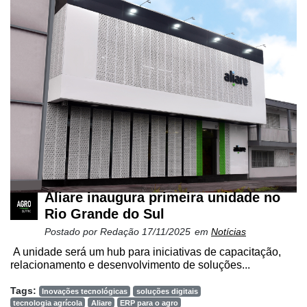
Liberali
Netrin
Néctar
Tecprime
Agro
Lean
Way
Consulting
Aliare inaugura primeira unidade no
Manager
Rio Grande do Sul
ONE
Postado por
Redação
17/11/2025
em
Notícias
CHB
A unidade será um hub para iniciativas de capacitação,
relacionamento e desenvolvimento de soluções...
Tags:
Inovações tecnológicas
soluções digitais
tecnologia agrícola
Aliare
ERP para o agro