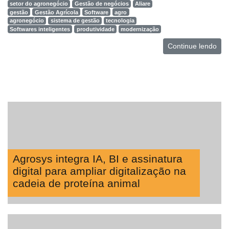
setor do agronegócio
Gestão de negócios
Aliare
gestão
Gestão Agrícola
Software
agro
agronegócio
sistema de gestão
tecnologia
Softwares inteligentes
produtividade
modernização
Continue lendo
Agrosys integra IA, BI e assinatura
digital para ampliar digitalização na
cadeia de proteína animal