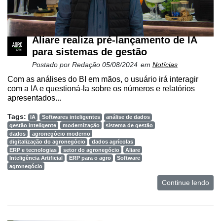
Aliare realiza pré-lançamento de IA
para sistemas de gestão
Postado por
Redação
05/08/2024
em
Notícias
Com as análises do BI em mãos, o usuário irá interagir
com a IA e questioná-la sobre os números e relatórios
apresentados...
Tags:
IA
Softwares inteligentes
análise de dados
gestão inteligente
modernização
sistema de gestão
dados
agronegócio moderno
digitalização do agronegócio
dados agrícolas
ERP e tecnologias
setor do agronegócio
Aliare
Inteligência Artificial
ERP para o agro
Software
agronegócio
Continue lendo