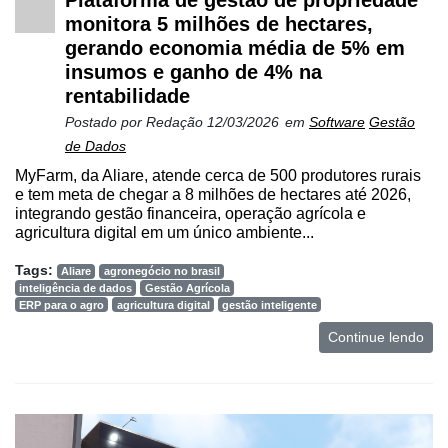
Plataforma de gestão de propriedade
monitora 5 milhões de hectares,
Dados
gerando economia média de 5% em
e
insumos e ganho de 4% na
Análise
rentabilidade
E-
Postado por
Redação
12/03/2026
em
Software
Gestão
Commerce
de Dados
Informatização
MyFarm, da Aliare, atende cerca de 500 produtores rurais
e tem meta de chegar a 8 milhões de hectares até 2026,
da
integrando gestão financeira, operação agrícola e
Agricultura
agricultura digital em um único ambiente...
Vertical
Tags:
Aliare
agronegócio no brasil
Software
inteligência de dados
Gestão Agrícola
Empresarial
ERP para o agro
agricultura digital
gestão inteligente
Continue lendo
Tecnologia
para
Recursos
Hídricos
Membros