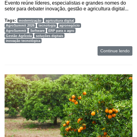
Evento reúne líderes, especialistas e grandes nomes do
setor para debater inovação, gestão e agricultura digital...
Tags:
modernização
agricultura digital
AgroSummit 2026
tecnologia
agronegócio
AgroSummit
Software
ERP para o agro
Gestão Agrícola
soluções digitais
inovação tecnológica
Continue lendo