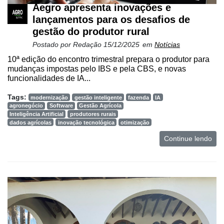
Aegro apresenta inovações e
lançamentos para os desafios de
gestão do produtor rural
Postado por
Redação
15/12/2025
em
Notícias
10ª edição do encontro trimestral prepara o produtor para
mudanças impostas pelo IBS e pela CBS, e novas
funcionalidades de IA...
Tags:
modernização
gestão inteligente
fazenda
IA
agronegócio
Software
Gestão Agrícola
Inteligência Artificial
produtores rurais
dados agrícolas
inovação tecnológica
otimização
Continue lendo