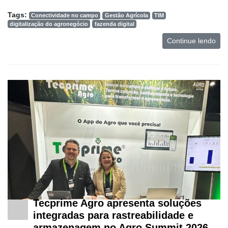
Tags:
Conectividade no campo
Gestão Agrícola
TIM
Mercado
digitalização do agronegócio
fazenda digital
Troca
Continue lendo
de
Cadeira
Artigos
Agenda
Agricultura
de
Precisão
Automação
e
Robótica
Conectividade
Tecprime Agro apresenta soluções
integradas para rastreabilidade e
Dados
armazenagem no Agro Summit 2026