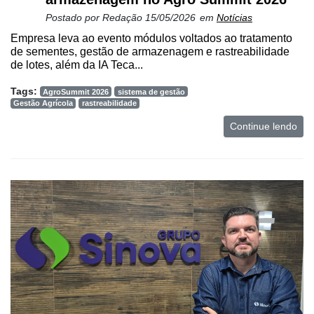
e
Postado por
Redação
15/05/2026
em
Notícias
Análise
Empresa leva ao evento módulos voltados ao tratamento
E-
de sementes, gestão de armazenagem e rastreabilidade
Commerce
de lotes, além da IA Teca...
Informatização
Tags:
AgroSummit 2026
sistema de gestão
da
Gestão Agrícola
rastreabilidade
Agricultura
Continue lendo
Vertical
Software
Empresarial
Tecnologia
para
Recursos
Hídricos
Membros
Liberali