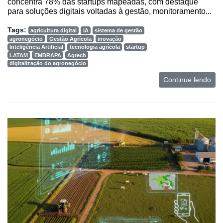
concentra 78% das startups mapeadas, com destaque
para soluções digitais voltadas à gestão, monitoramento...
Tags:
agricultura digital
IA
sistema de gestão
agronegócio
Gestão Agrícola
inovação
Inteligência Artificial
tecnologia agrícola
startup
LATAM
EMBRAPA
Agtech
digitalização do agronegócio
Continue lendo