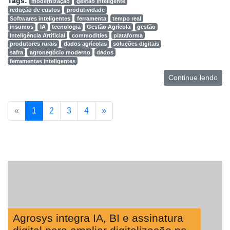
Tags:
modernização
gestão inteligente
redução de custos
produtividade
Softwares inteligentes
ferramenta
tempo real
insumos
IA
tecnologia
Gestão Agrícola
gestão
Inteligência Artificial
commodities
plataforma
produtores rurais
dados agrícolas
soluções digitais
safra
agronegócio moderno
dados
ferramentas inteligentes
Continue lendo
«
1
2
3
4
»
Agrosys integra IA, BI e assinatura