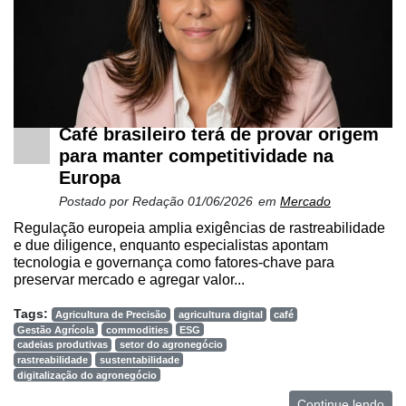
Café brasileiro terá de provar origem
para manter competitividade na
Europa
Postado por
Redação
01/06/2026
em
Mercado
Regulação europeia amplia exigências de rastreabilidade
e due diligence, enquanto especialistas apontam
tecnologia e governança como fatores-chave para
preservar mercado e agregar valor...
Tags:
Agricultura de Precisão
agricultura digital
café
Gestão Agrícola
commodities
ESG
cadeias produtivas
setor do agronegócio
rastreabilidade
sustentabilidade
digitalização do agronegócio
Continue lendo