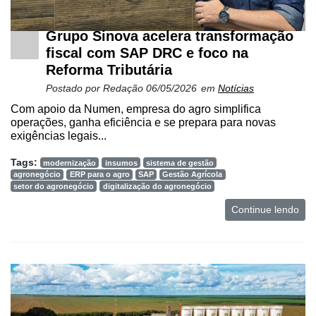
Netrin
Grupo Sinova acelera transformação
Néctar
fiscal com SAP DRC e foco na
Reforma Tributária
Tecprime
Agro
Postado por
Redação
06/05/2026
em
Notícias
Com apoio da Numen, empresa do agro simplifica
Lean
operações, ganha eficiência e se prepara para novas
Way
exigências legais...
Consulting
Tags:
modernização
insumos
sistema de gestão
Manager
agronegócio
ERP para o agro
SAP
Gestão Agrícola
ONE
setor do agronegócio
digitalização do agronegócio
Continue lendo
CHB