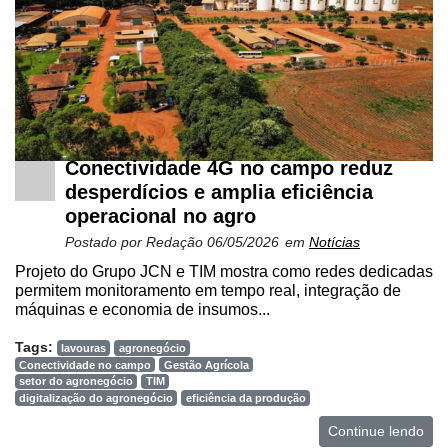
Conectividade 4G no campo reduz
desperdícios e amplia eficiência
operacional no agro
Postado por
Redação
06/05/2026
em
Notícias
Projeto do Grupo JCN e TIM mostra como redes dedicadas
permitem monitoramento em tempo real, integração de
máquinas e economia de insumos...
Tags:
lavouras
agronegócio
Conectividade no campo
Gestão Agrícola
setor do agronegócio
TIM
digitalização do agronegócio
eficiência da produção
Continue lendo