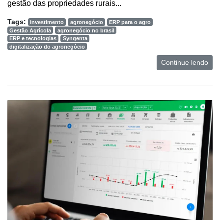
gestão das propriedades rurais...
Tags:
investimento
agronegócio
ERP para o agro
Gestão Agrícola
agronegócio no brasil
ERP e tecnologias
Syngenta
digitalização do agronegócio
Continue lendo