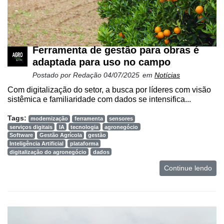
Ferramenta de gestão para obras é
adaptada para uso no campo
Postado por
Redação
04/07/2025
em
Notícias
Com digitalização do setor, a busca por líderes com visão
sistêmica e familiaridade com dados se intensifica...
Tags:
modernização
ferramenta
sensores
serviços digitais
IA
tecnologia
agronegócio
Software
Gestão Agrícola
gestão
Inteligência Artificial
plataforma
digitalização do agronegócio
dados
Continue lendo