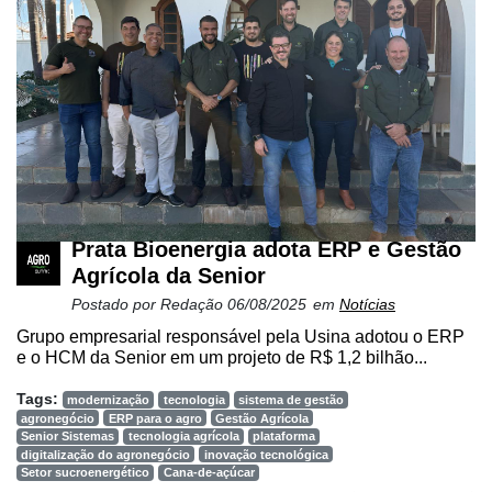
Prata Bioenergia adota ERP e Gestão
Agrícola da Senior
Postado por
Redação
06/08/2025
em
Notícias
Grupo empresarial responsável pela Usina adotou o ERP
e o HCM da Senior em um projeto de R$ 1,2 bilhão...
Tags:
modernização
tecnologia
sistema de gestão
agronegócio
ERP para o agro
Gestão Agrícola
Senior Sistemas
tecnologia agrícola
plataforma
digitalização do agronegócio
inovação tecnológica
Setor sucroenergético
Cana-de-açúcar