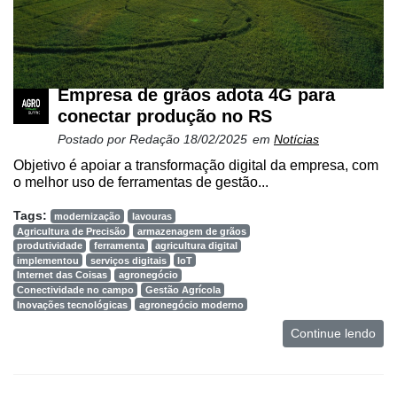
Empresa de grãos adota 4G para
conectar produção no RS
Postado por
Redação
18/02/2025
em
Notícias
Objetivo é apoiar a transformação digital da empresa, com
o melhor uso de ferramentas de gestão...
Tags:
modernização
lavouras
Agricultura de Precisão
armazenagem de grãos
produtividade
ferramenta
agricultura digital
implementou
serviços digitais
IoT
Internet das Coisas
agronegócio
Conectividade no campo
Gestão Agrícola
Inovações tecnológicas
agronegócio moderno
Continue lendo