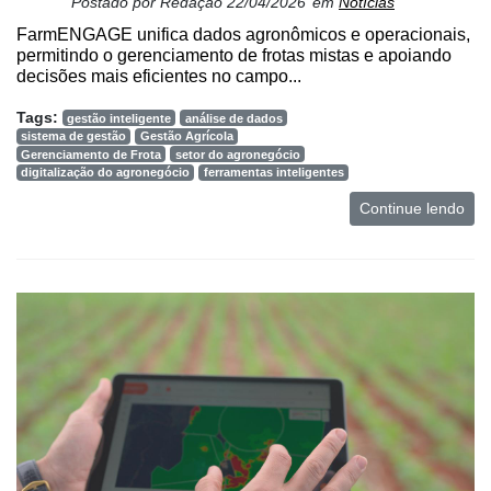
Postado por
Redação
22/04/2026
em
Notícias
FarmENGAGE unifica dados agronômicos e operacionais,
permitindo o gerenciamento de frotas mistas e apoiando
decisões mais eficientes no campo...
Tags:
gestão inteligente
análise de dados
sistema de gestão
Gestão Agrícola
Gerenciamento de Frota
setor do agronegócio
digitalização do agronegócio
ferramentas inteligentes
Continue lendo