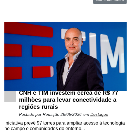
Cadastre-
se
Minha
CNH e TIM investem cerca de R$ 77
conta
milhões para levar conectividade a
regiões rurais
Postado por
Redação
26/05/2026
em
Destaque
Notícias
Iniciativa prevê 97 torres para ampliar acesso à tecnologia
no campo e comunidades do entorno...
Destaque