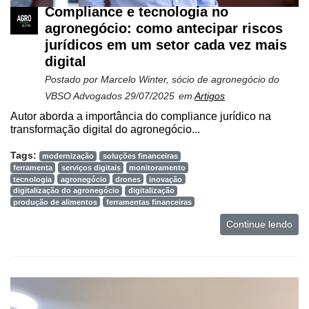
Compliance e tecnologia no
agronegócio: como antecipar riscos
jurídicos em um setor cada vez mais
digital
Postado por
Marcelo Winter, sócio de agronegócio do
VBSO Advogados
29/07/2025
em
Artigos
Autor aborda a importância do compliance jurídico na
transformação digital do agronegócio...
Tags:
modernização
soluções financeiras
ferramenta
serviços digitais
monitoramento
tecnologia
agronegócio
drones
inovação
digitalização do agronegócio
digitalização
produção de alimentos
ferramentas financeiras
Continue lendo