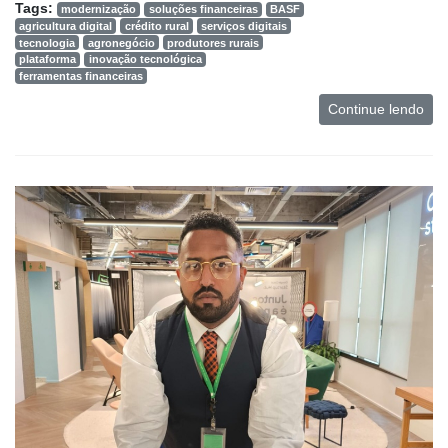
Tags:
modernização
soluções financeiras
BASF
agricultura digital
crédito rural
serviços digitais
tecnologia
agronegócio
produtores rurais
plataforma
inovação tecnológica
ferramentas financeiras
Continue lendo