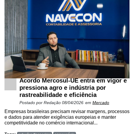
Mercado
Troca
de
Cadeira
Artigos
Agenda
Agricultura
de
Acordo Mercosul-UE entra em vigor e
Precisão
pressiona agro e indústria por
Automação
rastreabilidade e eficiência
e
Postado por
Redação
08/04/2026
em
Mercado
Robótica
Empresas brasileiras precisam revisar margens, processos
e dados para atender exigências europeias e manter
Conectividade
competitividade no comércio internacional...
Dados
Tags: