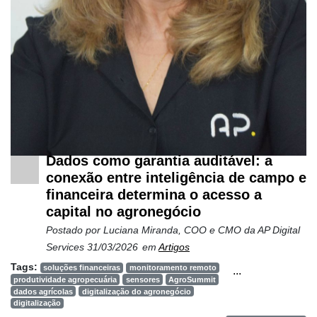
Netrin
Néctar
Tecprime
Agro
Lean
Way
Consulting
Dados como garantia auditável: a
Manager
conexão entre inteligência de campo e
ONE
financeira determina o acesso a
capital no agronegócio
CHB
Postado por
Luciana Miranda, COO e CMO da AP Digital
Services
31/03/2026
em
Artigos
Tags:
soluções financeiras
monitoramento remoto
...
produtividade agropecuária
sensores
AgroSummit
dados agrícolas
digitalização do agronegócio
digitalização