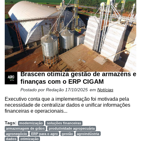
Brascen otimiza gestão de armazéns e
finanças com o ERP CIGAM
Postado por
Redação
17/10/2025
em
Notícias
Executivo conta que a implementação foi motivada pela
necessidade de centralizar dados e unificar informações
financeiras e operacionais...
Tags:
modernização
soluções financeiras
armazenagem de grãos
produtividade agropecuária
agronegócio
ERP para o agro
gestão
agroindústria
dados
otimização