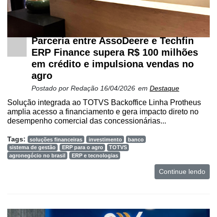
Parceria entre AssoDeere e Techfin
ERP Finance supera R$ 100 milhões
em crédito e impulsiona vendas no
agro
Postado por
Redação
16/04/2026
em
Destaque
Solução integrada ao TOTVS Backoffice Linha Protheus
Cadastre-
amplia acesso a financiamento e gera impacto direto no
se
desempenho comercial das concessionárias...
Tags:
soluções financeiras
investimento
banco
Minha
sistema de gestão
ERP para o agro
TOTVS
agronegócio no brasil
ERP e tecnologias
conta
Continue lendo
Notícias
Destaque