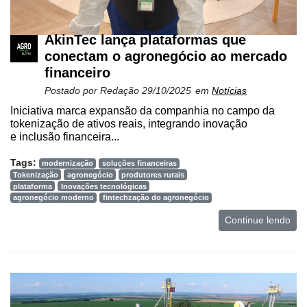
AkinTec lança plataformas que
conectam o agronegócio ao mercado
financeiro
Postado por
Redação
29/10/2025
em
Notícias
Iniciativa marca expansão da companhia no campo da
tokenização de ativos reais, integrando inovação
e inclusão financeira...
Tags:
modernização
soluções financeiras
Tokenização
agronegócio
produtores rurais
plataforma
Inovações tecnológicas
agronegócio moderno
fintechzação do agronegócio
Continue lendo