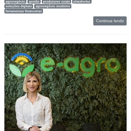
agronegócio
gestão
produtores rurais
plataforma
soluções digitais
agronegócio moderno
ferramentas financeiras
Continue lendo