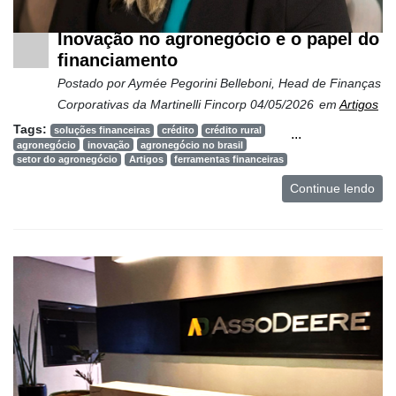
Inovação no agronegócio e o papel do
financiamento
Postado por
Aymée Pegorini Belleboni, Head de Finanças
Corporativas da Martinelli Fincorp
04/05/2026
em
Artigos
Tags:
soluções financeiras
crédito
crédito rural
...
agronegócio
inovação
agronegócio no brasil
setor do agronegócio
Artigos
ferramentas financeiras
Continue lendo