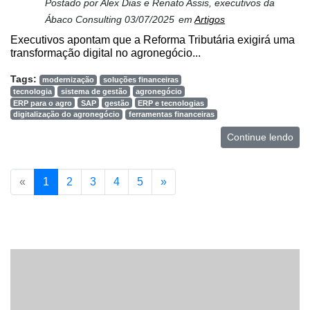
Postado por
Alex Dias e Renato Assis, executivos da
Ábaco Consulting
03/07/2025
em
Artigos
Executivos apontam que a Reforma Tributária exigirá uma
transformação digital no agronegócio...
Tags:
modernização
soluções financeiras
tecnologia
sistema de gestão
agronegócio
ERP para o agro
SAP
gestão
ERP e tecnologias
digitalização do agronegócio
ferramentas financeiras
Continue lendo
«
1
2
3
4
5
»