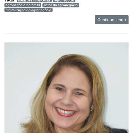
soluções financeiras
agronegócio
e
agronegócio no brasil
setor do agronegócio
Análise
digitalização do agronegócio
E-
Continue lendo
Commerce
Informatização
da
Agricultura
Vertical
Software
Empresarial
Tecnologia
para
Recursos
Hídricos
Membros
Liberali