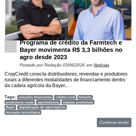
Programa de crédito da Farmtech e
Bayer movimenta R$ 3,3 bilhões no
agro desde 2023
Postado por
Redação
03/06/2026
em
Notícias
CropCredit conecta distribuidores, revendas e produtores
rurais a diferentes modalidades de financiamento dentro
da cadeia agrícola da Bayer...
Tags:
soluções financeiras
crédito rural
fintechs
produtores rurais
agroindústria
cadeias produtivas
Bayer
digitalização do agronegócio
inovação tecnológica
Continue lendo