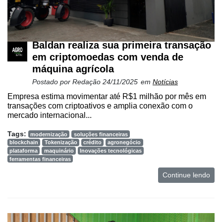
Baldan realiza sua primeira transação
em criptomoedas com venda de
máquina agrícola
Postado por
Redação
24/11/2025
em
Notícias
Empresa estima movimentar até R$1 milhão por mês em
transações com criptoativos e amplia conexão com o
mercado internacional...
Tags:
modernização
soluções financeiras
blockchain
Tokenização
crédito
agronegócio
plataforma
maquinário
Inovações tecnológicas
ferramentas financeiras
Continue lendo