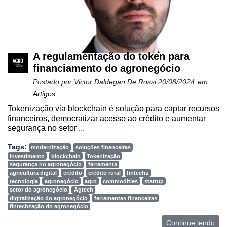
A regulamentação do token para
financiamento do agronegócio
Postado por
Victor Daldegan De Rossi
20/08/2024
em
Artigos
Tokenização via blockchain é solução para captar recursos
financeiros, democratizar acesso ao crédito e aumentar
segurança no setor ...
Tags:
modernização
soluções financeiras
investimento
blockchain
Tokenização
segurança no agronegócio
ferramenta
agricultura digital
crédito
crédito rural
fintechs
tecnologia
agronegócio
agro
commodities
startup
setor do agronegócio
Agtech
digitalização do agronegócio
ferramentas financeiras
fintechzação do agronegócio
Continue lendo