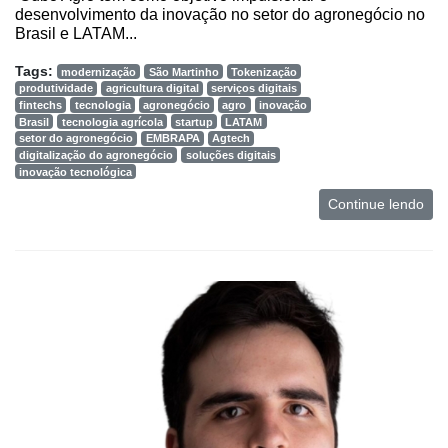
desenvolvimento da inovação no setor do agronegócio no
Brasil e LATAM...
Tags:
modernização
São Martinho
Tokenização
produtividade
agricultura digital
serviços digitais
fintechs
tecnologia
agronegócio
agro
inovação
Brasil
tecnologia agrícola
startup
LATAM
setor do agronegócio
EMBRAPA
Agtech
digitalização do agronegócio
soluções digitais
inovação tecnológica
Continue lendo