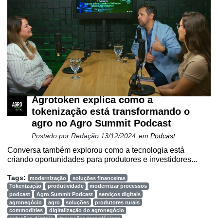
Netrin
Néctar
Tecprime
Agro
Lean
Way
Consulting
Agrotoken explica como a
tokenização está transformando o
Manager
agro no Agro Summit Podcast
ONE
Postado por
Redação
13/12/2024
em
Podcast
CHB
Conversa também explorou como a tecnologia está
criando oportunidades para produtores e investidores...
Tags:
modernização
soluções financeiras
Tokenização
produtividade
modernizar processos
podcast
Agro Summit Podcast
serviços digitais
agronegócio
agro
soluções
produtores rurais
commodities
digitalização do agronegócio