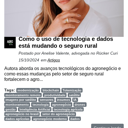
Como o uso de tecnologia e dados
está mudando o seguro rural
Postado por
Anelise Valente, advogada no Rücker Curi
15/10/2024
em
Artigos
Autora aborda os avanços tecnológicos do agronegócio e
como essas mudanças pelo setor de seguro rural
fortalecem o agro...
Tags:
modernização
blockchain
Tokenização
monitoramento remoto
produtividade
satélite
imagens por satélite
sensores
insumos
IA
monitoramento
tecnologia
agronegócio
drones
gestão
Inteligência Artificial
tecnologia agrícola
agronegócio no brasil
setor do agronegócio
dados agrícolas
agronegócio moderno
dados