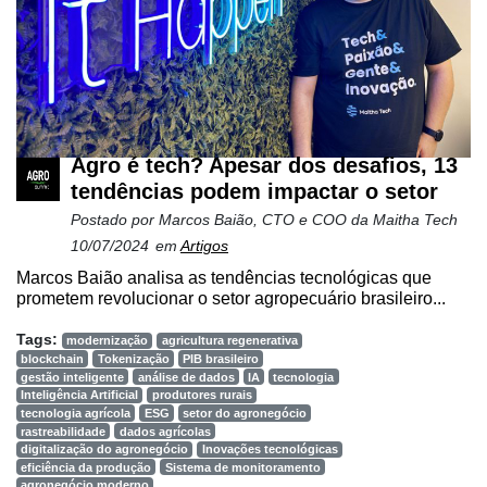
Agro é tech? Apesar dos desafios, 13
tendências podem impactar o setor
Postado por
Marcos Baião, CTO e COO da Maitha Tech
10/07/2024
em
Artigos
Marcos Baião analisa as tendências tecnológicas que
prometem revolucionar o setor agropecuário brasileiro...
Tags:
modernização
agricultura regenerativa
blockchain
Tokenização
PIB brasileiro
gestão inteligente
análise de dados
IA
tecnologia
Inteligência Artificial
produtores rurais
tecnologia agrícola
ESG
setor do agronegócio
rastreabilidade
dados agrícolas
digitalização do agronegócio
Inovações tecnológicas
eficiência da produção
Sistema de monitoramento
agronegócio moderno