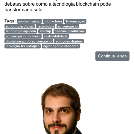
debates sobre como a tecnologia blockchain pode
transformar o setor...
Tags:
modernização
blockchain
Tokenização
agricultura digital
tecnologia
agronegócio
tecnologia agrícola
startup
cadeias produtivas
agronegócio no brasil
rastreabilidade
digitalização do agronegócio
soluções digitais
inovação tecnológica
agronegócio moderno
Continue lendo