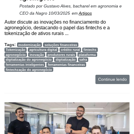
Postado por
Gustavo Alves, bacharel em agronomia e
CEO da Nagro
10/03/2025
em
Artigos
Autor discute as inovações no financiamento do
agronegócio, destacando o papel das fintechs e a
tokenização de ativos rurais ...
Tags:
modernização
soluções financeiras
Tokenização
agricultura digital
crédito rural
fintechs
agronegócio
inovação
produtores rurais
plataforma
digitalização do agronegócio
digitalização
safra
ferramentas inteligentes
ferramentas financeiras
fintechzação do agronegócio
Continue lendo