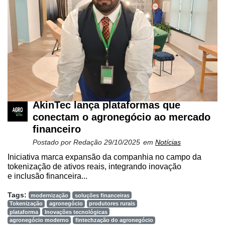
AkinTec lança plataformas que
conectam o agronegócio ao mercado
financeiro
Postado por
Redação
29/10/2025
em
Notícias
Iniciativa marca expansão da companhia no campo da
tokenização de ativos reais, integrando inovação
e inclusão financeira...
Tags:
modernização
soluções financeiras
Tokenização
agronegócio
produtores rurais
plataforma
Inovações tecnológicas
agronegócio moderno
fintechzação do agronegócio