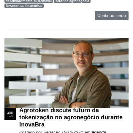
desenvolvimento sustentável
setor do agronegócio
ferramentas financeiras
Continue lendo
Agrotoken discute futuro da
tokenização no agronegócio durante
InovaBra
Postado por
Redação
15/10/2024
em
Agenda