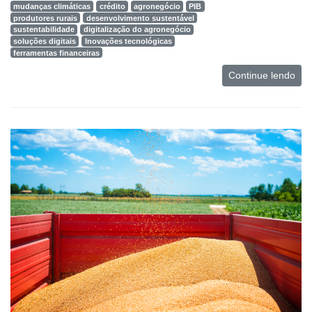
mudanças climáticas
crédito
agronegócio
PIB
produtores rurais
desenvolvimento sustentável
Mercado
sustentabilidade
digitalização do agronegócio
soluções digitais
Inovações tecnológicas
Troca
ferramentas financeiras
de
Continue lendo
Cadeira
Artigos
Agenda
Agricultura
de
Precisão
Automação
e
Robótica
Conectividade
Dados