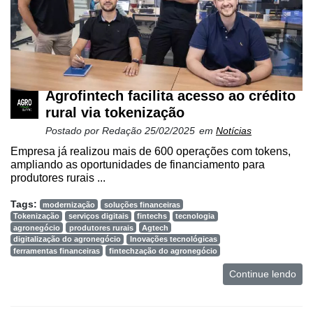
Agrofintech facilita acesso ao crédito
rural via tokenização
Postado por
Redação
25/02/2025
em
Notícias
Empresa já realizou mais de 600 operações com tokens,
ampliando as oportunidades de financiamento para
produtores rurais ...
Tags:
modernização
soluções financeiras
Tokenização
serviços digitais
fintechs
tecnologia
agronegócio
produtores rurais
Agtech
digitalização do agronegócio
Inovações tecnológicas
ferramentas financeiras
fintechzação do agronegócio
Continue lendo