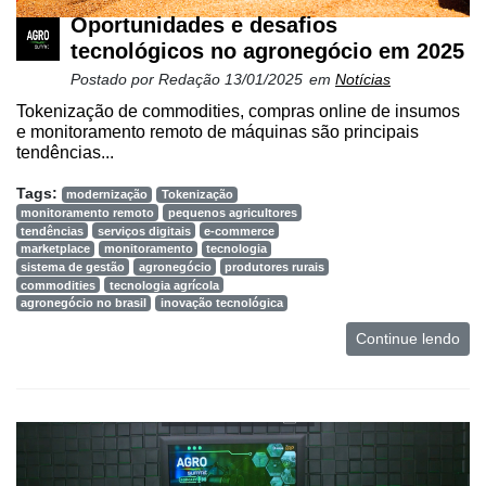
e
Oportunidades e desafios
Análise
tecnológicos no agronegócio em 2025
E-
Postado por
Redação
13/01/2025
em
Notícias
Commerce
Tokenização de commodities, compras online de insumos
e monitoramento remoto de máquinas são principais
Informatização
tendências...
da
Agricultura
Tags:
modernização
Tokenização
Vertical
monitoramento remoto
pequenos agricultores
tendências
serviços digitais
e-commerce
Software
marketplace
monitoramento
tecnologia
sistema de gestão
agronegócio
produtores rurais
Empresarial
commodities
tecnologia agrícola
agronegócio no brasil
inovação tecnológica
Tecnologia
para
Continue lendo
Recursos
Hídricos
Membros
Liberali