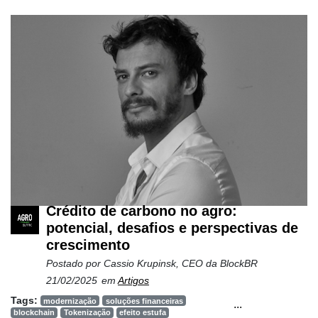
Cadastre-
se
Crédito de carbono no agro:
Minha
potencial, desafios e perspectivas de
conta
crescimento
Postado por
Cassio Krupinsk, CEO da BlockBR
21/02/2025
em
Artigos
Notícias
Tags:
modernização
soluções financeiras
...
blockchain
Tokenização
efeito estufa
Destaque