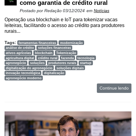
como garantia de crédito rural
Postado por
Redação
03/12/2024
em
Notícias
Operação usa blockchain e IoT para tokenizar vacas
leiteiras, facilitando o acesso ao crédito para produtores
rurais...
Tags:
ferramentas financeiras
modernização
análise de crédito
soluções financeiras
ativos agrícolas
blockchain
Tokenização
agricultura digital
crédito rural
fazenda
tecnologia
agronegócio
soluções
produtores rurais
startup
digitalização do agronegócio
soluções digitais
inovação tecnológica
digitalização
agronegócio moderno
Continue lendo