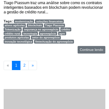
Tiago Piassum traz uma análise sobre como os contratos
inteligentes baseados em blockchain podem revolucionar
a gestão de crédito rural...
Tags:
modernização
soluções financeiras
ativos agrícolas
blockchain
Tiago Piassum
Tokenização
segurança no agronegócio
crédito
crédito rural
tecnologia
agronegócio
agro
produtos agrícolas
setor do agronegócio
inovação tecnológica
fintechzação do agronegócio
Continue lendo
«
1
2
»