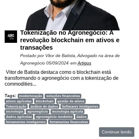
Tokenização no Agronegócio: A
revolução blockchain em ativos e
transações
Postado por
Vitor de Batista, Advogado na área de
Agronegócio
05/09/2024
em
Artigos
Vitor de Batista destaca como o blockchain está
transformando o agronegócio com a tokenização de
commodities...
Tags:
modernização
soluções financeiras
ativos agrícolas
blockchain
gestão de ativos
Tokenização
análise de dados
Softwares inteligentes
tecnologia
agronegócio
tecnologia agrícola
dados agrícolas
agronegócio moderno
dados
ferramentas inteligentes
ferramentas financeiras
Continue lendo