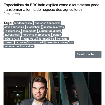
Especialista da BBChain explica como a ferramenta pode
transformar a forma de negócio dos agricultores
familiares...
Tags:
modernização
soluções financeiras
ativos agrícolas
blockchain
gestão de ativos
Tokenização
ferramenta
agricultura digital
investidores
modernizar processos
banco
crédito rural
tecnologia
agronegócio
Mercado
startup
agronegócio no brasil
setor do agronegócio
ferramentas financeiras
Continue lendo