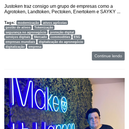
Justoken traz consigo um grupo de empresas como a
Agrotoken, Landtoken, Pectoken, Enertokem e SAYKY ...
Tags:
modernização
ativos agrícolas
gestão de ativos
Tokenização
segurança no agronegócio
proteção digital
serviços digitais
Mercado
commodities
ESG
empresas mundiais
digitalização do agronegócio
digitalização
empresa
Continue lendo