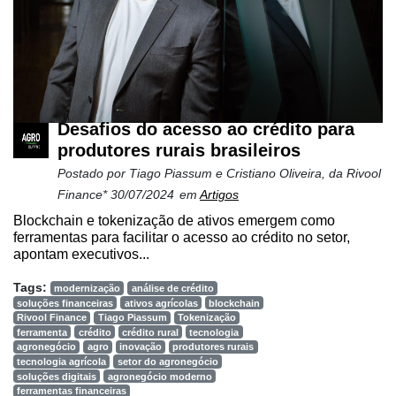
Desafios do acesso ao crédito para
produtores rurais brasileiros
Postado por
Tiago Piassum e Cristiano Oliveira, da Rivool
Finance*
30/07/2024
em
Artigos
Blockchain e tokenização de ativos emergem como
ferramentas para facilitar o acesso ao crédito no setor,
apontam executivos...
Tags:
modernização
análise de crédito
soluções financeiras
ativos agrícolas
blockchain
Rivool Finance
Tiago Piassum
Tokenização
ferramenta
crédito
crédito rural
tecnologia
agronegócio
agro
inovação
produtores rurais
tecnologia agrícola
setor do agronegócio
soluções digitais
agronegócio moderno
ferramentas financeiras