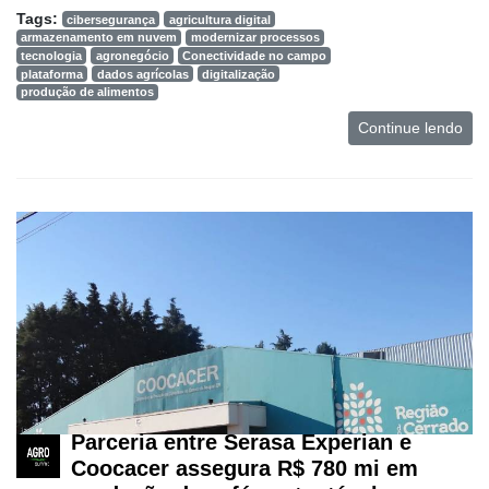
Tags:
cibersegurança
agricultura digital
armazenamento em nuvem
modernizar processos
tecnologia
agronegócio
Conectividade no campo
plataforma
dados agrícolas
digitalização
produção de alimentos
Continue lendo
Parceria entre Serasa Experian e
Coocacer assegura R$ 780 mi em