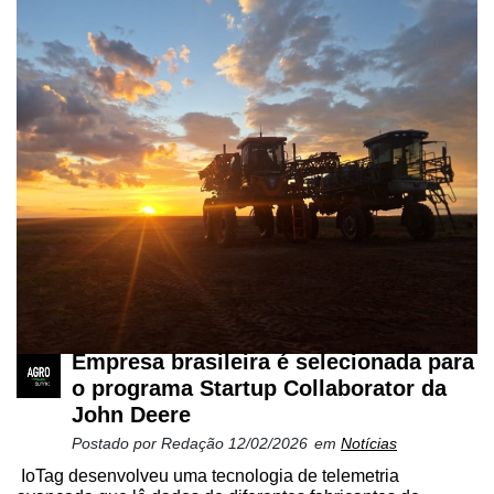
Mercado
Troca
de
Cadeira
Artigos
Agenda
Agricultura
de
Precisão
Automação
Empresa brasileira é selecionada para
e
o programa Startup Collaborator da
Robótica
John Deere
Conectividade
Postado por
Redação
12/02/2026
em
Notícias
IoTag desenvolveu uma tecnologia de telemetria
Dados