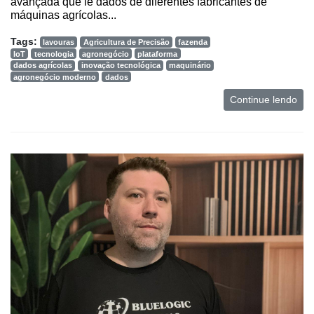
avançada que lê dados de diferentes fabricantes de
e
máquinas agrícolas...
Análise
Tags:
lavouras
Agricultura de Precisão
fazenda
E-
IoT
tecnologia
agronegócio
plataforma
Commerce
dados agrícolas
inovação tecnológica
maquinário
agronegócio moderno
dados
Informatização
Continue lendo
da
Agricultura
Vertical
Software
Empresarial
Tecnologia
para
Recursos
Hídricos
Membros
Liberali