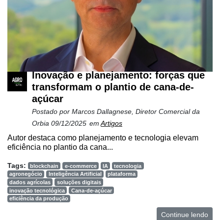
Inovação e planejamento: forças que
transformam o plantio de cana-de-
açúcar
Postado por
Marcos Dallagnese, Diretor Comercial da
Orbia
09/12/2025
em
Artigos
Autor destaca como planejamento e tecnologia elevam
eficiência no plantio da cana...
Tags:
blockchain
e-commerce
IA
tecnologia
agronegócio
Inteligência Artificial
plataforma
dados agrícolas
soluções digitais
inovação tecnológica
Cana-de-açúcar
eficiência da produção
Continue lendo