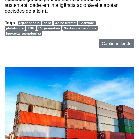
sustentabilidade em inteligência acionável e apoiar
decisões de alto ní...
Tags:
agronegócio
agro
AgroSummit
Software
plataforma
ESG
IA generativa
Gestão de negócios
inovação tecnológica
Continue lendo