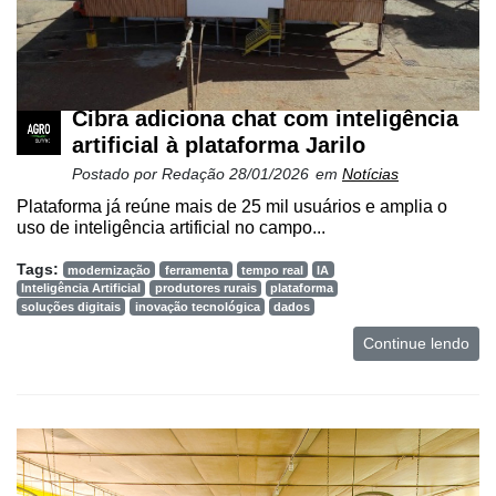
Cibra adiciona chat com inteligência
artificial à plataforma Jarilo
Postado por
Redação
28/01/2026
em
Notícias
Plataforma já reúne mais de 25 mil usuários e amplia o
uso de inteligência artificial no campo...
Tags:
modernização
ferramenta
tempo real
IA
Inteligência Artificial
produtores rurais
plataforma
soluções digitais
inovação tecnológica
dados
Continue lendo