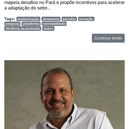
mapeia desafios no Pará e propõe incentivos para acelerar
a adaptação do setor...
Tags:
modernização
ferramenta
pecuária
inovação
pesquisa
plataforma
rastreabilidade
eficiência da produção
dados
Continue lendo