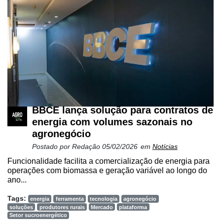
BBCE lança solução para contratos de
energia com volumes sazonais no
agronegócio
Postado por
Redação
05/02/2026
em
Notícias
Funcionalidade facilita a comercialização de energia para
operações com biomassa e geração variável ao longo do
ano...
Tags:
energia
ferramenta
tecnologia
agronegócio
soluções
produtores rurais
Mercado
plataforma
Setor sucroenergético