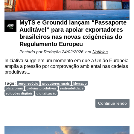
MyTS e Groundd lançam “Passaporte
Auditável” para apoiar exportadores
brasileiros nas novas exigências do
Regulamento Europeu
Postado por
Redação
24/02/2026
em
Notícias
Iniciativa surge em um momento em que a União Europeia
Cadastre-
amplia a pressão por comprovação ambiental nas cadeias
produtivas...
se
Tags:
agronegócio
produtores rurais
Mercado
plataforma
cadeias produtivas
rastreabilidade
Minha
soluções digitais
digitalização
conta
Continue lendo
Notícias
Destaque