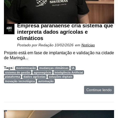
Netrin
Néctar
Empresa paranaense cria sistema que
Tecprime
interpreta dados agrícolas e
Agro
climáticos
Lean
Postado por
Redação
10/02/2026
em
Notícias
Way
Projeto está em fase de implantação e validação na cidade
Consulting
de Maringá...
Manager
Tags:
modernização
mudanças climáticas
IA
ONE
sistema de gestão
agronegócio
Inteligência Artificial
plataforma
dados agrícolas
soluções digitais
CHB
inovação tecnológica
automação
Continue lendo