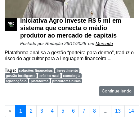
Iniciativa Agro investe R$ 5 mi em
sistema que conecta o médio
produtor ao mercado de capitais
Postado por
Redação
28/11/2025
em
Mercado
Plataforma analisa a gestão “porteira para dentro”, traduz o
risco do agricultor para a linguagem financeira ...
Tags:
soluções financeiras
investimento
gestão inteligente
crédito rural
tecnologia
agronegócio
plataforma
produtores rurais
Continue lendo
«
1
2
3
4
5
6
7
8
...
13
14