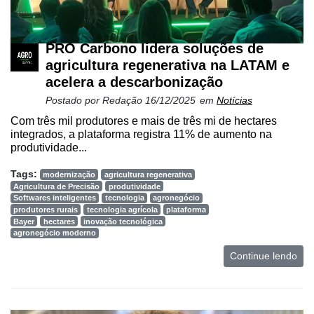
PRO Carbono lidera soluções de
agricultura regenerativa na LATAM e
acelera a descarbonização
Postado por
Redação
16/12/2025
em
Notícias
Com três mil produtores e mais de três mi de hectares
integrados, a plataforma registra 11% de aumento na
produtividade...
Tags:
modernização
agricultura regenerativa
Agricultura de Precisão
produtividade
Softwares inteligentes
tecnologia
agronegócio
produtores rurais
tecnologia agrícola
plataforma
Bayer
hectares
inovação tecnológica
agronegócio moderno
Continue lendo