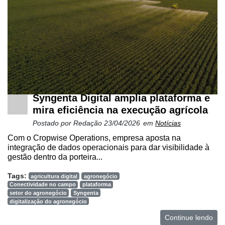
Syngenta Digital amplia plataforma e
mira eficiência na execução agrícola
Postado por
Redação
23/04/2026
em
Notícias
Com o Cropwise Operations, empresa aposta na
integração de dados operacionais para dar visibilidade à
gestão dentro da porteira...
Tags:
agricultura digital
agronegócio
Conectividade no campo
plataforma
setor do agronegócio
Syngenta
digitalização do agronegócio
Continue lendo