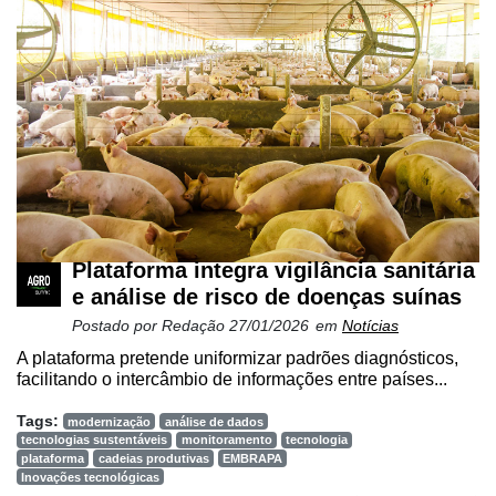
Plataforma integra vigilância sanitária
e análise de risco de doenças suínas
Postado por
Redação
27/01/2026
em
Notícias
A plataforma pretende uniformizar padrões diagnósticos,
facilitando o intercâmbio de informações entre países...
Tags:
modernização
análise de dados
tecnologias sustentáveis
monitoramento
tecnologia
plataforma
cadeias produtivas
EMBRAPA
Inovações tecnológicas