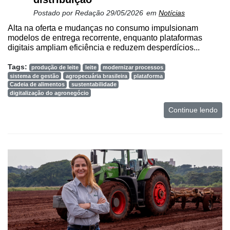
Postado por
Redação
29/05/2026
em
Notícias
Alta na oferta e mudanças no consumo impulsionam
modelos de entrega recorrente, enquanto plataformas
digitais ampliam eficiência e reduzem desperdícios...
Tags:
produção de leite
leite
modernizar processos
sistema de gestão
agropecuária brasileira
plataforma
Cadeia de alimentos
sustentabilidade
digitalização do agronegócio
Continue lendo