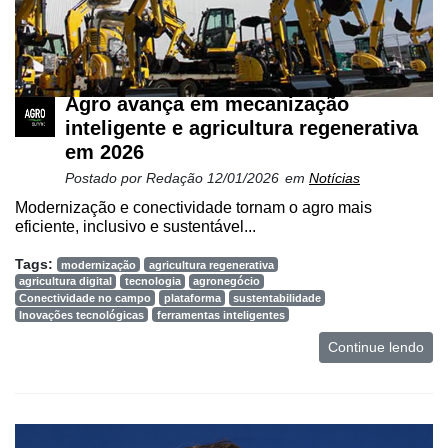
Agro avança em mecanização
inteligente e agricultura regenerativa
em 2026
Postado por
Redação
12/01/2026
em
Notícias
Modernização e conectividade tornam o agro mais
eficiente, inclusivo e sustentável...
Tags:
modernização
agricultura regenerativa
agricultura digital
tecnologia
agronegócio
Conectividade no campo
plataforma
sustentabilidade
Inovações tecnológicas
ferramentas inteligentes
Continue lendo