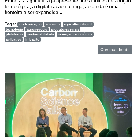
Embora a agricultura já apresente bons índices de adoção
tecnológica, a digitalização na irrigação ainda é uma
fronteira a ser expandida...
Tags:
modernização
sensores
agricultura digital
tecnologia
agronegócio
produtores rurais
plataforma
sustentabilidade
inovação tecnológica
aplicativo
Irrigação
Continue lendo