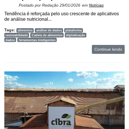
Postado por
Redação
29/01/2026
em
Notícias
Tendência é reforçada pelo uso crescente de aplicativos
de análise nutricional...
Tags:
alimentos
análise de dados
plataforma
rastreabilidade
Cadeia de alimentos
digitalização
dados
ferramentas inteligentes
Continue lendo