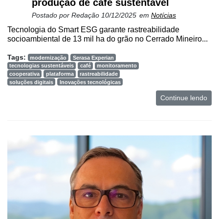
produção de café sustentável
Postado por
Redação
10/12/2025
em
Notícias
Tecnologia do Smart ESG garante rastreabilidade
socioambiental de 13 mil ha do grão no Cerrado Mineiro...
Tags:
modernização
Serasa Experian
tecnologias sustentáveis
café
monitoramento
cooperativa
plataforma
rastreabilidade
soluções digitais
Inovações tecnológicas
Continue lendo