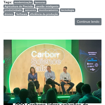
Tags:
modernização
lavouras
Agricultura de Precisão
gestão inteligente
produtividade
sensores
monitoramento
tecnologia
drones
Software
eficiência da produção
Continue lendo
PRO Carbono lidera soluções de