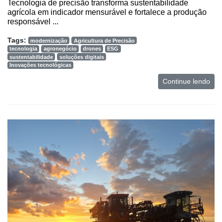
Tecnologia de precisão transforma sustentabilidade
e
agrícola em indicador mensurável e fortalece a produção
Análise
responsável ...
E-
Tags:
modernização
Agricultura de Precisão
Commerce
tecnologia
agronegócio
drones
ESG
sustentabilidade
soluções digitais
Informatização
Inovações tecnológicas
da
Continue lendo
Agricultura
Vertical
Software
Empresarial
Tecnologia
para
Recursos
Hídricos
Membros
Liberali