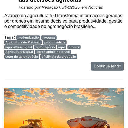
Postado por
Redação
06/04/2026
em
Notícias
Avanço da agricultura 5.0 transforma informações geradas
por drones em insumo decisivo para produtividade, gestão
e competitividade no agronegócio brasileiro...
Tags:
modernização
lavouras
Agricultura de Precisão
produtividade
agricultura digital
agronegócio
agro
drones
Agricultura Digital
agronegócio no brasil
setor do agronegócio
eficiência da produção
Continue lendo