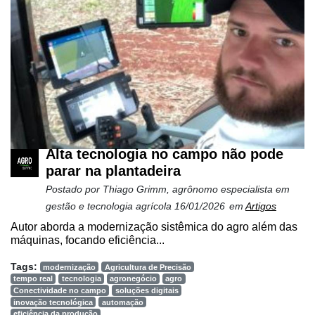
Alta tecnologia no campo não pode
parar na plantadeira
Postado por
Thiago Grimm, agrônomo especialista em
gestão e tecnologia agrícola
16/01/2026
em
Artigos
Autor aborda a modernização sistêmica do agro além das
máquinas, focando eficiência...
Tags:
modernização
Agricultura de Precisão
tempo real
tecnologia
agronegócio
agro
Conectividade no campo
soluções digitais
inovação tecnológica
automação
eficiência da produção