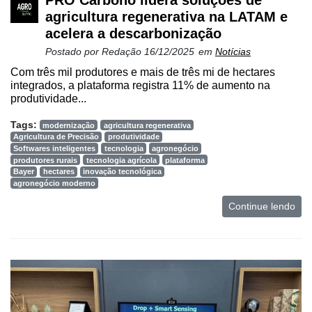
agricultura regenerativa na LATAM e
acelera a descarbonização
Postado por
Redação
16/12/2025
em
Notícias
Com três mil produtores e mais de três mi de hectares
integrados, a plataforma registra 11% de aumento na
produtividade...
Tags:
modernização
agricultura regenerativa
Agricultura de Precisão
produtividade
Softwares inteligentes
tecnologia
agronegócio
produtores rurais
tecnologia agrícola
plataforma
Bayer
hectares
inovação tecnológica
agronegócio moderno
Continue lendo