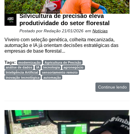
Silvicultura de precisão eleva
produtividade do setor florestal
Postado por
Redação
21/01/2026
em
Notícias
Viveiro com seleção genética, colheita mecanizada,
automação e IA já orientam decisões estratégicas das
empresas de base florestal...
Tags:
modernização
Agricultura de Precisão
análise de dados
IA
tecnologia
agronegócio
Inteligência Artificial
sensoriamento remoto
inovação tecnológica
automação
Continue lendo