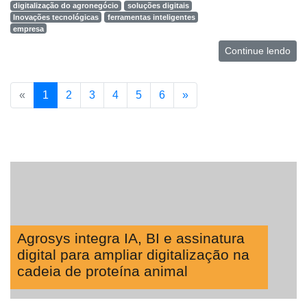
digitalização do agronegócio
soluções digitais
Inovações tecnológicas
ferramentas inteligentes
empresa
Continue lendo
«
1
2
3
4
5
6
»
Agrosys integra IA, BI e assinatura
digital para ampliar digitalização na
cadeia de proteína animal