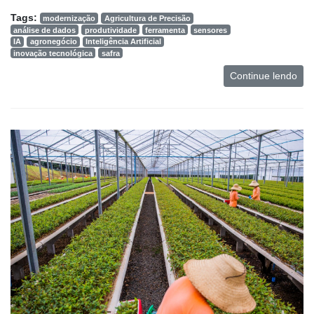
Tags:
modernização
Agricultura de Precisão
análise de dados
produtividade
ferramenta
sensores
IA
agronegócio
Inteligência Artificial
inovação tecnológica
safra
Continue lendo