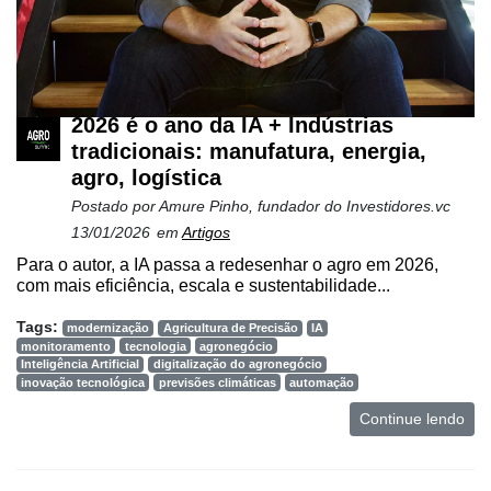
2026 é o ano da IA + Indústrias
tradicionais: manufatura, energia,
agro, logística
Postado por
Amure Pinho, fundador do Investidores.vc
13/01/2026
em
Artigos
Para o autor, a IA passa a redesenhar o agro em 2026,
com mais eficiência, escala e sustentabilidade...
Tags:
modernização
Agricultura de Precisão
IA
monitoramento
tecnologia
agronegócio
Inteligência Artificial
digitalização do agronegócio
inovação tecnológica
previsões climáticas
automação
Continue lendo