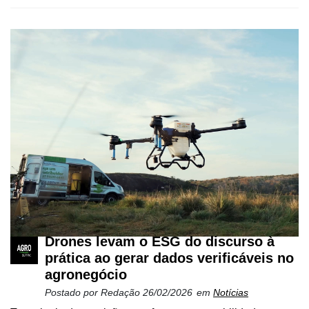
Mercado
Troca
de
Cadeira
Artigos
Agenda
Agricultura
de
Precisão
Automação
e
Drones levam o ESG do discurso à
Robótica
prática ao gerar dados verificáveis no
Conectividade
agronegócio
Postado por
Redação
26/02/2026
em
Notícias
Dados