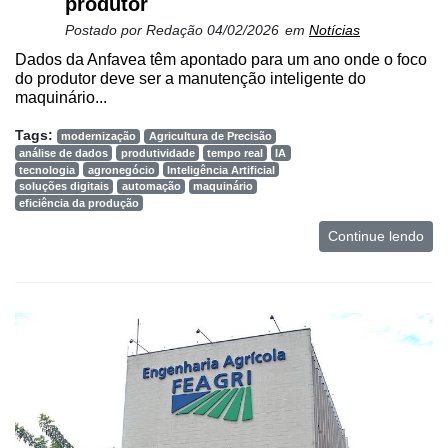
produtor
Postado por
Redação
04/02/2026
em
Notícias
Dados da Anfavea têm apontado para um ano onde o foco
do produtor deve ser a manutenção inteligente do
maquinário...
Tags:
modernização
Agricultura de Precisão
análise de dados
produtividade
tempo real
IA
tecnologia
agronegócio
Inteligência Artificial
soluções digitais
automação
maquinário
eficiência da produção
Continue lendo