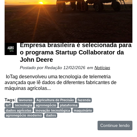
Netrin
Néctar
Tecprime
Agro
Empresa brasileira é selecionada para
Lean
o programa Startup Collaborator da
Way
John Deere
Consulting
Postado por
Redação
12/02/2026
em
Notícias
Manager
IoTag desenvolveu uma tecnologia de telemetria
ONE
avançada que lê dados de diferentes fabricantes de
máquinas agrícolas...
CHB
Tags:
lavouras
Agricultura de Precisão
fazenda
IoT
tecnologia
agronegócio
plataforma
dados agrícolas
inovação tecnológica
maquinário
agronegócio moderno
dados
Continue lendo