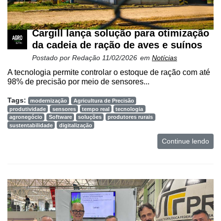
Cargill lança solução para otimização
da cadeia de ração de aves e suínos
Postado por
Redação
11/02/2026
em
Notícias
A tecnologia permite controlar o estoque de ração com até
98% de precisão por meio de sensores...
Tags:
modernização
Agricultura de Precisão
produtividade
sensores
tempo real
tecnologia
agronegócio
Software
soluções
produtores rurais
sustentabilidade
digitalização
Continue lendo