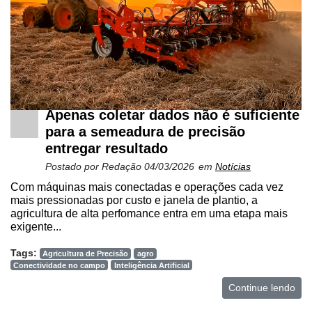
Apenas coletar dados não é suficiente
para a semeadura de precisão
entregar resultado
Cadastre-
Postado por
Redação
04/03/2026
em
Notícias
se
Com máquinas mais conectadas e operações cada vez
mais pressionadas por custo e janela de plantio, a
Minha
agricultura de alta perfomance entra em uma etapa mais
conta
exigente...
Tags:
Agricultura de Precisão
agro
Conectividade no campo
Inteligência Artificial
Notícias
Continue lendo
Destaque