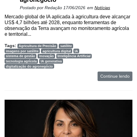
Postado por
Redação
17/06/2026
em
Notícias
Mercado global de IA aplicada à agricultura deve alcançar
US$ 4,7 bilhões até 2028, enquanto ferramentas de
observação da Terra avançam no monitoramento agrícola
e territorial...
Tags:
Agricultura de Precisão
satélite
imagens por satélite
agricultura digital
IA
sistema de gestão
inovação
Inteligência Artificial
tecnologia agrícola
IA generativa
digitalização do agronegócio
Continue lendo