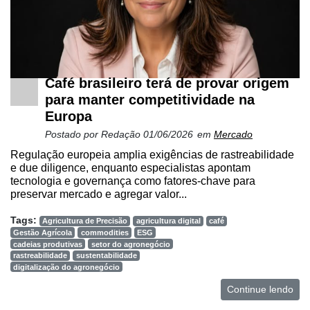
Café brasileiro terá de provar origem
para manter competitividade na
Europa
Postado por
Redação
01/06/2026
em
Mercado
Regulação europeia amplia exigências de rastreabilidade
e due diligence, enquanto especialistas apontam
tecnologia e governança como fatores-chave para
preservar mercado e agregar valor...
Tags:
Agricultura de Precisão
agricultura digital
café
Gestão Agrícola
commodities
ESG
cadeias produtivas
setor do agronegócio
rastreabilidade
sustentabilidade
digitalização do agronegócio
Continue lendo