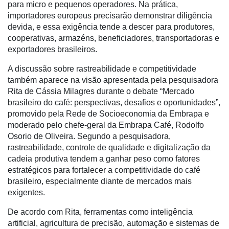
para micro e pequenos operadores. Na prática,
Dados
importadores europeus precisarão demonstrar diligência
e
devida, e essa exigência tende a descer para produtores,
Análise
cooperativas, armazéns, beneficiadores, transportadoras e
E-
exportadores brasileiros.
Commerce
A discussão sobre rastreabilidade e competitividade
Informatização
também aparece na visão apresentada pela pesquisadora
da
Rita de Cássia Milagres durante o debate “Mercado
Agricultura
brasileiro do café: perspectivas, desafios e oportunidades”,
Vertical
promovido pela Rede de Socioeconomia da Embrapa e
moderado pelo chefe-geral da Embrapa Café, Rodolfo
Software
Osorio de Oliveira. Segundo a pesquisadora,
Empresarial
rastreabilidade, controle de qualidade e digitalização da
cadeia produtiva tendem a ganhar peso como fatores
Tecnologia
estratégicos para fortalecer a competitividade do café
para
brasileiro, especialmente diante de mercados mais
Recursos
exigentes.
Hídricos
De acordo com Rita, ferramentas como inteligência
Membros
artificial, agricultura de precisão, automação e sistemas de