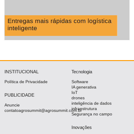
Entregas mais rápidas com logística
inteligente
INSTITUCIONAL
Tecnologia
Política de Privacidade
Software
IA generativa
IoT
PUBLICIDADE
drones
inteligência de dados
Anuncie
infraestrutura
contatoagrosummit@agrosummit.com.br
Segurança no campo
Inovações