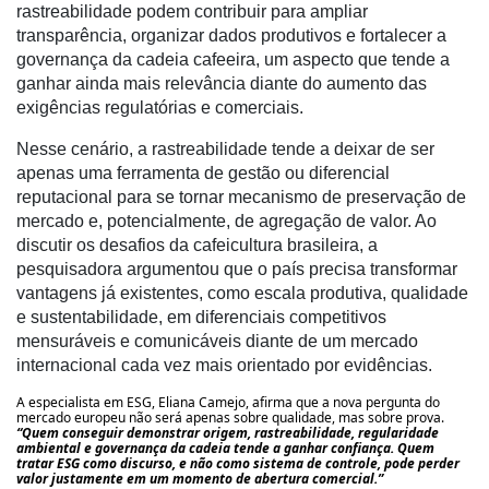
rastreabilidade podem contribuir para ampliar
Liberali
transparência, organizar dados produtivos e fortalecer a
Netrin
governança da cadeia cafeeira, um aspecto que tende a
ganhar ainda mais relevância diante do aumento das
Néctar
exigências regulatórias e comerciais.
Tecprime
Nesse cenário, a rastreabilidade tende a deixar de ser
Agro
apenas uma ferramenta de gestão ou diferencial
reputacional para se tornar mecanismo de preservação de
Lean
mercado e, potencialmente, de agregação de valor. Ao
Way
discutir os desafios da cafeicultura brasileira, a
Consulting
pesquisadora argumentou que o país precisa transformar
vantagens já existentes, como escala produtiva, qualidade
Manager
e sustentabilidade, em diferenciais competitivos
ONE
mensuráveis e comunicáveis diante de um mercado
CHB
internacional cada vez mais orientado por evidências.
A especialista em ESG, Eliana Camejo, afirma que a nova pergunta do
mercado europeu não será apenas sobre qualidade, mas sobre prova.
“Quem conseguir demonstrar origem, rastreabilidade, regularidade
ambiental e governança da cadeia tende a ganhar confiança. Quem
tratar ESG como discurso, e não como sistema de controle, pode perder
valor justamente em um momento de abertura comercial.”