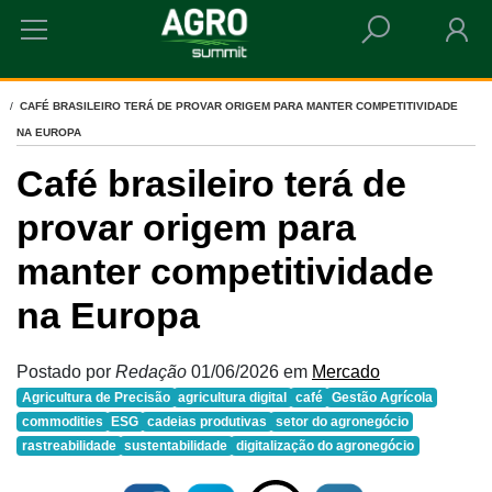
HOME
CAFÉ BRASILEIRO TERÁ DE PROVAR ORIGEM PARA MANTER COMPETITIVIDADE
NA EUROPA
Café brasileiro terá de
provar origem para
manter competitividade
na Europa
Postado por
Redação
01/06/2026
em
Mercado
Agricultura de Precisão
agricultura digital
café
Gestão Agrícola
commodities
ESG
cadeias produtivas
setor do agronegócio
rastreabilidade
sustentabilidade
digitalização do agronegócio