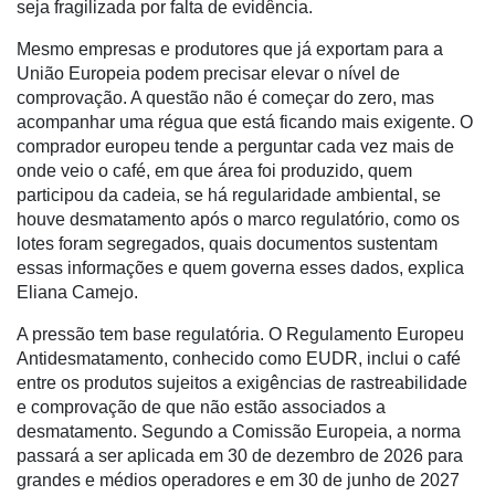
seja fragilizada por falta de evidência.
Destaque
Mesmo empresas e produtores que já exportam para a
Mercado
União Europeia podem precisar elevar o nível de
comprovação. A questão não é começar do zero, mas
Troca
acompanhar uma régua que está ficando mais exigente. O
de
comprador europeu tende a perguntar cada vez mais de
Cadeira
onde veio o café, em que área foi produzido, quem
participou da cadeia, se há regularidade ambiental, se
Artigos
houve desmatamento após o marco regulatório, como os
lotes foram segregados, quais documentos sustentam
Agenda
essas informações e quem governa esses dados, explica
Agricultura
Eliana Camejo.
de
A pressão tem base regulatória. O Regulamento Europeu
Precisão
Antidesmatamento, conhecido como EUDR, inclui o café
Automação
entre os produtos sujeitos a exigências de rastreabilidade
e
e comprovação de que não estão associados a
Robótica
desmatamento. Segundo a Comissão Europeia, a norma
passará a ser aplicada em 30 de dezembro de 2026 para
Conectividade
grandes e médios operadores e em 30 de junho de 2027