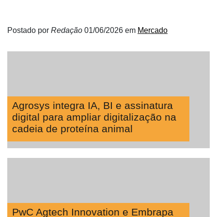
Postado por
Redação
01/06/2026
em
Mercado
Agrosys integra IA, BI e assinatura
digital para ampliar digitalização na
cadeia de proteína animal
PwC Agtech Innovation e Embrapa