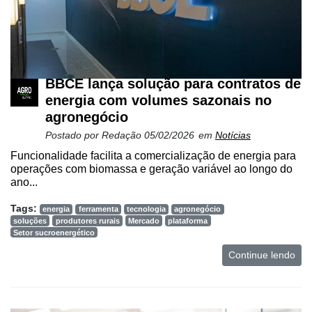
Netrin
Néctar
Tecprime
BBCE lança solução para contratos de
Agro
energia com volumes sazonais no
Lean
agronegócio
Way
Postado por
Redação
05/02/2026
em
Notícias
Consulting
Funcionalidade facilita a comercialização de energia para
Manager
operações com biomassa e geração variável ao longo do
ONE
ano...
CHB
Tags:
energia
ferramenta
tecnologia
agronegócio
soluções
produtores rurais
Mercado
plataforma
Setor sucroenergético
Continue lendo