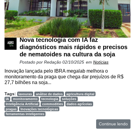
Nova tecnologia com IA faz
diagnósticos mais rápidos e precisos
de nematoides na cultura da soja
Postado por
Redação
02/10/2025
em
Notícias
Inovação lançada pelo IBRA megalab melhora o
monitoramento da praga que chega dar prejuízos de R$
27,7 bilhões na soja...
Tags:
lavouras
análise de dados
agricultura digital
IA
monitoramento
tecnologia
soluções
Inteligência Artificial
commodities
dados agrícolas
pragas
Inovações tecnológicas
ferramentas inteligentes
Continue lendo