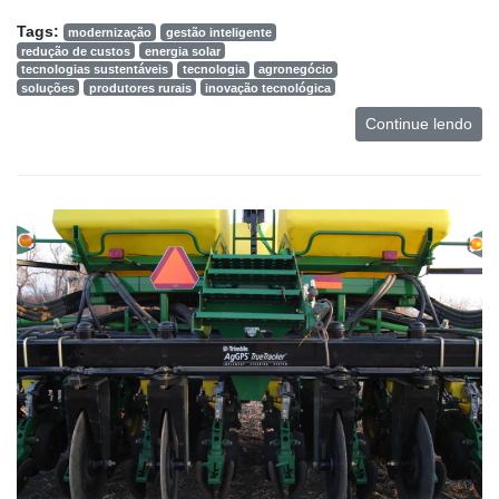
Tags:
modernização
gestão inteligente
redução de custos
energia solar
tecnologias sustentáveis
tecnologia
agronegócio
soluções
produtores rurais
inovação tecnológica
Continue lendo