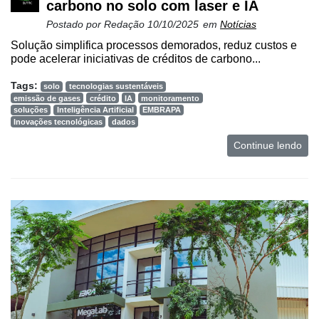
carbono no solo com laser e IA
Postado por
Redação
10/10/2025
em
Notícias
Solução simplifica processos demorados, reduz custos e
pode acelerar iniciativas de créditos de carbono...
Tags:
solo
tecnologias sustentáveis
emissão de gases
crédito
IA
monitoramento
soluções
Inteligência Artificial
EMBRAPA
Inovações tecnológicas
dados
Continue lendo