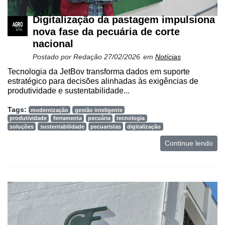
Digitalização da pastagem impulsiona
nova fase da pecuária de corte
nacional
Postado por
Redação
27/02/2026
em
Notícias
Tecnologia da JetBov transforma dados em suporte
estratégico para decisões alinhadas às exigências de
produtividade e sustentabilidade...
Tags:
modernização
gestão inteligente
produtividade
ferramenta
pecuária
tecnologia
soluções
sustentabilidade
pecuaristas
digitalização
Continue lendo