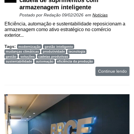
e
armazenagem inteligente
Análise
Postado por
Redação
09/02/2026
em
Notícias
E-
Eficiência, automação e sustentabilidade reposicionam a
Commerce
armazenagem como ativo estratégico no comércio
exterior...
Informatização
da
Tags:
modernização
gestão inteligente
Agricultura
mudanças climáticas
produtividade
tecnologia
gestão
soluções
cadeias produtivas
Vertical
sustentabilidade
automação
eficiência da produção
Software
Continue lendo
Empresarial
Tecnologia
para
Recursos
Hídricos
Membros
Liberali