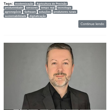
Tags:
modernização
Agricultura de Precisão
produtividade
sensores
tempo real
tecnologia
agronegócio
Software
soluções
produtores rurais
sustentabilidade
digitalização
Continue lendo