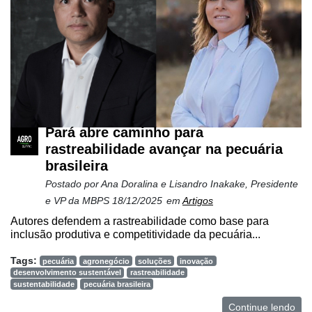
Pará abre caminho para
rastreabilidade avançar na pecuária
brasileira
Postado por
Ana Doralina e Lisandro Inakake, Presidente
e VP da MBPS
18/12/2025
em
Artigos
Autores defendem a rastreabilidade como base para
inclusão produtiva e competitividade da pecuária...
Tags:
pecuária
agronegócio
soluções
inovação
desenvolvimento sustentável
rastreabilidade
sustentabilidade
pecuária brasileira
Continue lendo