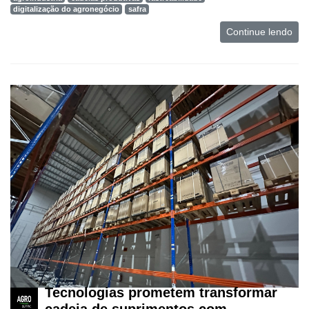
digitalização do agronegócio
safra
Mercado
Continue lendo
Troca
de
Cadeira
Artigos
Agenda
Agricultura
de
Precisão
Automação
e
Robótica
Conectividade
Tecnologias prometem transformar
Dados
cadeia de suprimentos com