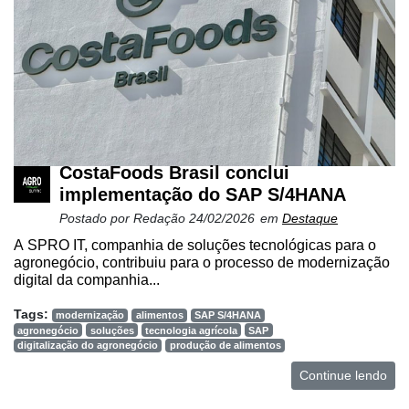
CostaFoods Brasil conclui
implementação do SAP S/4HANA
Postado por
Redação
24/02/2026
em
Destaque
A SPRO IT, companhia de soluções tecnológicas para o
agronegócio, contribuiu para o processo de modernização
digital da companhia...
Tags:
modernização
alimentos
SAP S/4HANA
agronegócio
soluções
tecnologia agrícola
SAP
digitalização do agronegócio
produção de alimentos
Continue lendo