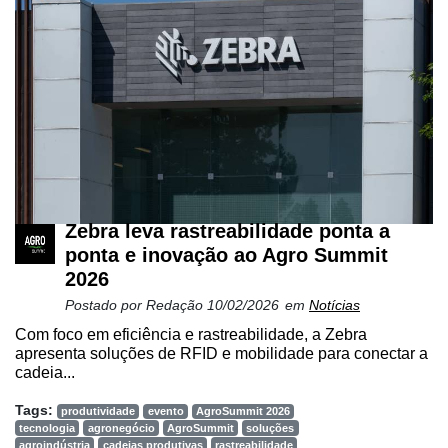
Cadastre-
Zebra leva rastreabilidade ponta a
se
ponta e inovação ao Agro Summit
2026
Minha
Postado por
Redação
10/02/2026
em
Notícias
conta
Com foco em eficiência e rastreabilidade, a Zebra
apresenta soluções de RFID e mobilidade para conectar a
cadeia...
Notícias
Tags:
produtividade
evento
AgroSummit 2026
tecnologia
agronegócio
AgroSummit
soluções
Destaque
agroindústria
cadeias produtivas
rastreabilidade