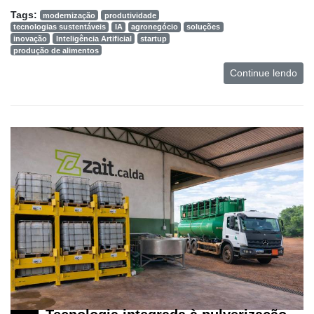
Tags:
modernização
produtividade
tecnologias sustentáveis
IA
agronegócio
soluções
inovação
Inteligência Artificial
startup
produção de alimentos
Continue lendo