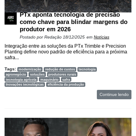
PTx aponta tecnologia de precisão
como chave para blindar margens do
produtor em 2026
Postado por
Redação
18/12/2025
em
Notícias
Integração entre as soluções da PTx Trimble e Precision
Planting define novo padrão de eficiência para a próxima
safra...
Tags:
modernização
redução de custos
tecnologia
agronegócio
soluções
produtores rurais
tecnologia agrícola
maquinário
safra
Inovações tecnológicas
eficiência da produção
Continue lendo