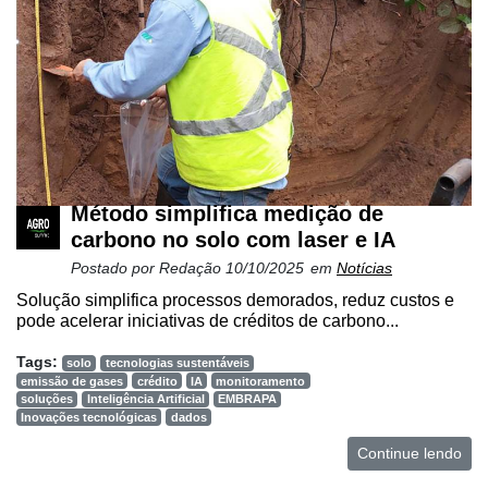
Método simplifica medição de
carbono no solo com laser e IA
Postado por
Redação
10/10/2025
em
Notícias
Solução simplifica processos demorados, reduz custos e
pode acelerar iniciativas de créditos de carbono...
Tags:
solo
tecnologias sustentáveis
emissão de gases
crédito
IA
monitoramento
soluções
Inteligência Artificial
EMBRAPA
Inovações tecnológicas
dados
Continue lendo