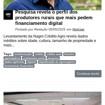
Pesquisa revela o perfil dos
produtores rurais que mais pedem
financiamento digital
Postado por
Redação
05/05/2025
em
Notícias
Levantamento da Nagro Crédito Agro revela dados
inéditos sobre idade, cultura, tamanho de propriedade e
mais...
Tags:
modernização
crédito
crédito rural
fintechs
agronegócio
produtores rurais
pesquisa
dados agrícolas
Agtech
digitalização do agronegócio
ferramentas financeiras
Continue lendo