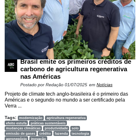
Brasil emite os primeiros créditos de
carbono de agricultura regenerativa
nas Américas
Postado por
Redação
01/07/2025
em
Notícias
Projeto de climate tech anglo-brasileira é o primeiro das
Américas e o segundo no mundo a ser certificado pela
Verra ...
Tags:
modernização
agricultura regenerativa
efeito estufa
práticas sustentáveis
mudanças climáticas
produtividade
solo
emissão de gases
crédito
fazenda
tecnologia
agronegócio
inovação