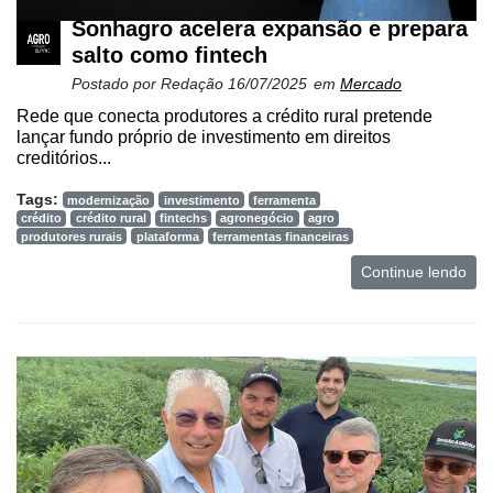
Sonhagro acelera expansão e prepara
salto como fintech
Postado por
Redação
16/07/2025
em
Mercado
Rede que conecta produtores a crédito rural pretende
lançar fundo próprio de investimento em direitos
creditórios...
Tags:
modernização
investimento
ferramenta
crédito
crédito rural
fintechs
agronegócio
agro
produtores rurais
plataforma
ferramentas financeiras
Continue lendo