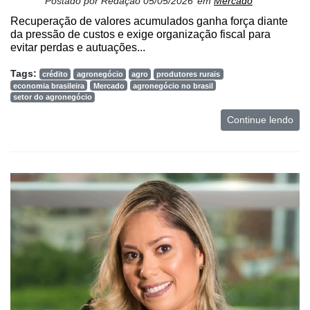
Postado por
Redação
05/05/2026
em
Mercado
Recuperação de valores acumulados ganha força diante
da pressão de custos e exige organização fiscal para
evitar perdas e autuações...
Tags:
crédito
agronegócio
agro
produtores rurais
economia brasileira
Mercado
agronegócio no brasil
setor do agronegócio
Continue lendo