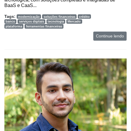
BaaS e CaaS...
Tags:
modernização
soluções financeiras
crédito
banco
serviços digitais
tecnologia
Mercado
plataforma
ferramentas financeiras
Continue lendo