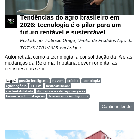
Netrin
Tendências do agro brasileiro em
Néctar
2026: tecnologia é o pilar para um
Tecprime
futuro rentável e sustentável
Agro
Postado por
Fabrício Orrigo, Diretor de Produtos Agro da
TOTVS
27/11/2025
em
Artigos
Lean
Way
Autor retrata como a tecnologia, a consolidação da IA e as
Consulting
mudanças da Reforma Tributária devem orientar as
decisões dos setor...
Manager
Tags:
ONE
gestão inteligente
nuvem
crédito
tecnologia
agronegócio
TOTVS
rastreabilidade
sustentabilidade
digitalização do agronegócio
CHB
Inovações tecnológicas
ferramentas inteligentes
Continue lendo