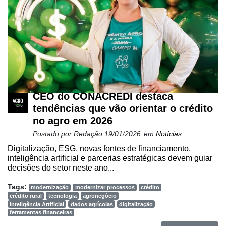
CEO do CONACREDI destaca
tendências que vão orientar o crédito
Cadastre-
no agro em 2026
se
Postado por
Redação
19/01/2026
em
Notícias
Digitalização, ESG, novas fontes de financiamento,
Minha
inteligência artificial e parcerias estratégicas devem guiar
conta
decisões do setor neste ano...
Tags:
modernização
modernizar processos
crédito
crédito rural
tecnologia
agronegócio
Notícias
Inteligência Artificial
dados agrícolas
digitalização
ferramentas financeiras
Destaque