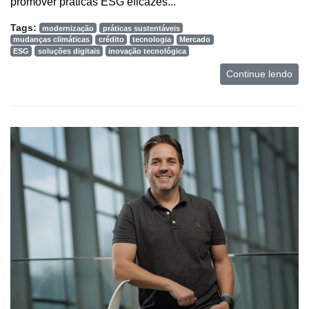
promover práticas ESG eficazes...
e
Análise
Tags:
modernização
práticas sustentáveis
mudanças climáticas
crédito
tecnologia
Mercado
E-
ESG
soluções digitais
inovação tecnológica
Commerce
Continue lendo
Informatização
da
Agricultura
Vertical
Software
Empresarial
Tecnologia
para
Recursos
Hídricos
Membros
Liberali