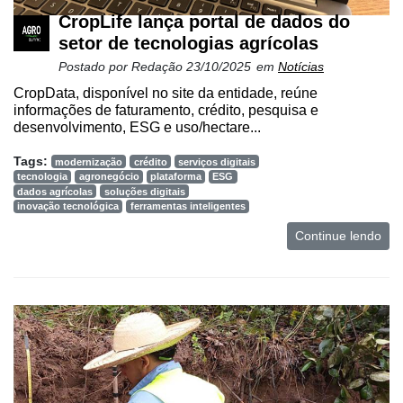
CropLife lança portal de dados do
setor de tecnologias agrícolas
Postado por
Redação
23/10/2025
em
Notícias
CropData, disponível no site da entidade, reúne
informações de faturamento, crédito, pesquisa e
desenvolvimento, ESG e uso/hectare...
Tags:
modernização
crédito
serviços digitais
tecnologia
agronegócio
plataforma
ESG
dados agrícolas
soluções digitais
inovação tecnológica
ferramentas inteligentes
Continue lendo