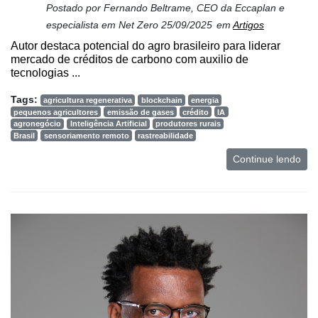
Postado por
Fernando Beltrame, CEO da Eccaplan e
especialista em Net Zero
25/09/2025
em
Artigos
Autor destaca potencial do agro brasileiro para liderar
mercado de créditos de carbono com auxilio de
tecnologias ...
Tags:
agricultura regenerativa
blockchain
energia
pequenos agricultores
emissão de gases
crédito
IA
agronegócio
Inteligência Artificial
produtores rurais
Brasil
sensoriamento remoto
rastreabilidade
Continue lendo