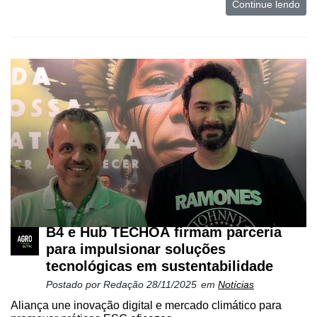
Continue lendo
Mercado
Troca
de
Cadeira
Artigos
Agenda
Agricultura
de
Precisão
Automação
B4 e Hub TECHOÁ firmam parceria
e
para impulsionar soluções
Robótica
tecnológicas em sustentabilidade
Conectividade
Postado por
Redação
28/11/2025
em
Notícias
Aliança une inovação digital e mercado climático para
Dados