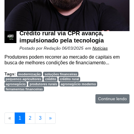
Crédito rural via CPR avança,
impulsionado pela tecnologia
Postado por
Redação
06/03/2025
em
Notícias
Produtores podem recorrer ao mercado de capitais em
busca de melhores condições de financiamento...
Tags:
modernização
soluções financeiras
pequenos agricultores
crédito
crédito rural
agronegócio
produtores rurais
agronegócio moderno
ferramentas financeiras
Continue lendo
«
1
2
3
»