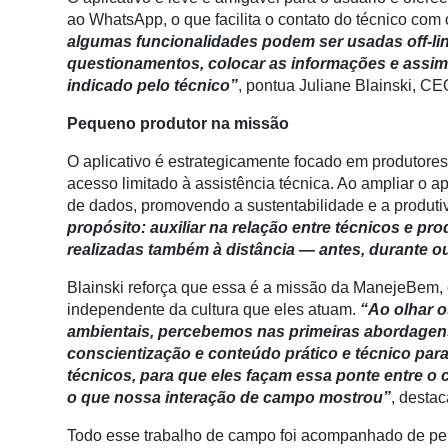
Membros
ao WhatsApp, o que facilita o contato do técnico com 
algumas funcionalidades podem ser usadas off-lin
Liberali
questionamentos, colocar as informações e assim q
indicado pelo técnico”
, pontua Juliane Blainski, 
Netrin
Pequeno produtor na missão
Néctar
O aplicativo é estrategicamente focado em produtore
Tecprime
acesso limitado à assistência técnica. Ao ampliar o a
Agro
de dados, promovendo a sustentabilidade e a produti
Lean
propósito: auxiliar na relação entre técnicos e pr
Way
realizadas também à distância — antes, durante ou
Consulting
Blainski reforça que essa é a missão da ManejeBem,
Manager
independente da cultura que eles atuam.
“Ao olhar o
ONE
ambientais, percebemos nas primeiras abordagen
conscientização e conteúdo prático e técnico par
CHB
técnicos, para que eles façam essa ponte entre o 
o que nossa interação de campo mostrou”
, destac
Todo esse trabalho de campo foi acompanhado de pert