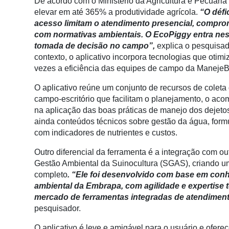
De acordo com o Ministério da Agricultura e Pecuária 
Conectividade
elevar em até 365% a produtividade agrícola.
“O défic
acesso limitam o atendimento presencial, compr
Dados
com normativas ambientais. O EcoPiggy entra ness
e
tomada de decisão no campo”,
explica o pesquisad
Análise
contexto, o aplicativo incorpora tecnologias que oti
E-
vezes a eficiência das equipes de campo da Maneje
Commerce
O aplicativo reúne um conjunto de recursos de coleta 
Informatização
campo-escritório que facilitam o planejamento, o ac
da
na aplicação das boas práticas de manejo dos dejetos
Agricultura
ainda conteúdos técnicos sobre gestão da água, formu
Vertical
com indicadores de nutrientes e custos.
Software
Outro diferencial da ferramenta é a integração com 
Empresarial
Gestão Ambiental da Suinocultura (SGAS), criando u
completo
. “Ele foi desenvolvido com base em conhe
Tecnologia
ambiental da Embrapa, com agilidade e expertise
para
mercado de ferramentas integradas de atendiment
Recursos
pesquisador.
Hídricos
O aplicativo é leve e amigável para o usuário e ofer