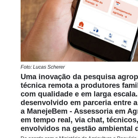
Notícias
Destaque
Mercado
Troca
de
Cadeira
Foto: Lucas Scherer
Artigos
Uma inovação da pesquisa agropec
Agenda
técnica remota a produtores fami
Agricultura
com qualidade e em larga escala.
de
desenvolvido em parceria entre 
Precisão
a ManejeBem - Assessoria em Agri
Automação
em tempo real, via chat, técnicos
e
envolvidos na gestão ambiental 
Robótica