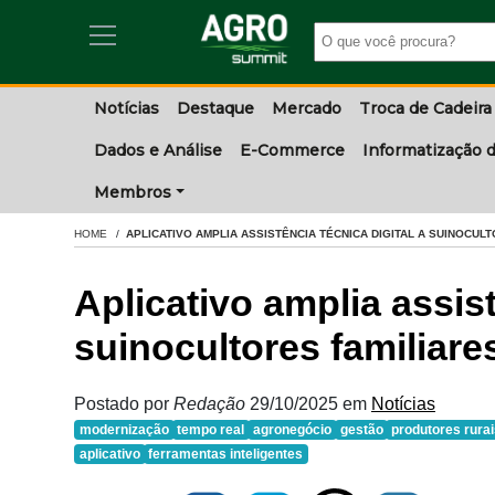
Notícias
Destaque
Mercado
Troca de Cadeira
Dados e Análise
E-Commerce
Informatização d
Membros
HOME
APLICATIVO AMPLIA ASSISTÊNCIA TÉCNICA DIGITAL A SUINOCUL
Aplicativo amplia assist
suinocultores familiare
Postado por
Redação
29/10/2025
em
Notícias
modernização
tempo real
agronegócio
gestão
produtores rura
aplicativo
ferramentas inteligentes